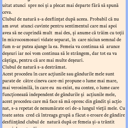
uitat atunci spre noi și a plecat mai departe fără să spună
ceva.
Clubul de natură s-a desființat după aceea. Probabil că nu
am avut atunci cuvinte pentru sentimentul care mai apoi
avea să ne cuprindă mult mai des, și anume că trăim cu toții
în microcosmosuri vidate separat, în care niciun semnal de
fum n-ar putea ajunge la ea. Femeia va continua să arunce
deșeuri iar noi vom continua să le strângem, dar tot ea va
câștiga, pentru că are mai multe deșeuri.
Clubul de natură s-a destrămat.
Acest procedeu în care acțiunile sau gândurile mele sunt
parate de către cineva care-mi propune o lume mai mare,
mai verosimilă, în care eu nu exist, nu contez, o lume care
funcționează independent de gândurile și acțiunile mele,
acest procedeu care mă face să mă opresc din gândit și acțio
nat, s-a repetat de nenumărate ori de-a lungul vieții mele. Cu
toate astea cred că întreaga grupă a făcut o eroare de gândire
desființând clubul de natură după ce femeia și-a trântit