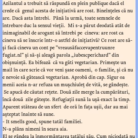
Azilantul a trebuit să răspundă en plein publique dacă el
crede că genul acesta de inițiativă are rost. Bineînțeles că nu
are. Dacă asta întrebi. Până la urmă, toate semnele de
întrebare duc la sensul vieții. Mi s-a părut deodată atât de
inimaginabil de arogant să întrebi pe cineva: are rost ca
cineva să se înscrie într-o astfel de inițiativă? Ce rost are să-
și facă cineva un cont pe ”vreausăfaccevapentruunre
fugiat.nl” și să-și aleagă parola „iubescperichard” din
obișnuință. Ea bifează că va găti vegetarian. Primește un
mail în care scrie că vor veni șase oameni, o familie, și că nu
e nevoie să gătească vegetarian. Aprobă din cap. Sigur oa
menii aceia n-ar refuza un mușchiuleț de vită, se gândește.
Se apucă de căutat rețete. Două zile merge la cumpărături,
încă două zile gătește. Refugiații sună la ușă exact la timp.
Aparent stăteau de un sfert de oră în fața ușii, dar au mai
așteptat înainte să sune.
- It smells good, spune tatăl familiei.
N-a plâns nimeni în seara aia.
El se gândea la înmormântarea tatălui său. Cum niciodată nu