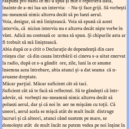
răspuns pro babil ce mi-a spus și mie o reporteră dată,
înainte de a-mi lua un interviu: - Nu-ți face griji. Să vorbești
nu-nseamnă nimic altceva decât să po luezi aerul.
Voia, desigur, să mă liniștească. Voia să spună că acest
interviu, că niciun interviu nu e altceva decât niște vorbe în
vânt. Adică nu contează ce urma să spun. Și chipurile asta ar
fi trebuit să mă liniștească.
Abia după ce a citit o Declarație de dependență din care
reieșea clar că din cauza întrebării ei cineva s-a uitat enervat
la radio, după ce s-a gândit ore, zile, luni la ce anume
însemna acea întrebare, abia atunci și-a dat seama că n-
avusese dreptate.
Măcar parțial. Măcar suficient cât să taci.
Suficient cât să te facă să reflectezi. Să te gândești că într-
adevăr, să vorbești nu-nseamnă nimic altceva decât să
poluezi aerul, dar și că noi în aer ne mișcăm cu toții. Că
uneori, aerul acela se mișcă atât de mult încât distruge
lucruri și că alteori, atunci când suntem pe mare, se
domolește atât de mult încât ne putem vedea pe noi înșine în