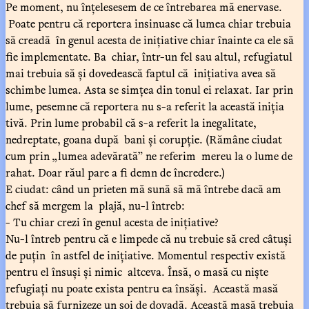
Pe moment, nu înțelesesem de ce întrebarea mă enervase.
Poate pentru că reportera insinuase că lumea chiar trebuia
să creadă în genul acesta de inițiative chiar înainte ca ele să
fie implementate. Ba chiar, într-un fel sau altul, refugiatul
mai trebuia să și dovedească faptul că inițiativa avea să
schimbe lumea. Asta se simțea din tonul ei relaxat. Iar prin
lume, pesemne că reportera nu s-a referit la această iniția
tivă. Prin lume probabil că s-a referit la inegalitate,
nedreptate, goana după bani și corupție. (Rămâne ciudat
cum prin „lumea adevărată” ne referim mereu la o lume de
rahat. Doar răul pare a fi demn de încredere.)
E ciudat: când un prieten mă sună să mă întrebe dacă am
chef să mergem la plajă, nu-l întreb:
- Tu chiar crezi în genul acesta de inițiative?
Nu-l întreb pentru că e limpede că nu trebuie să cred câtuși
de puțin în astfel de inițiative. Momentul respectiv există
pentru el însuși și nimic altceva. Însă, o masă cu niște
refugiați nu poate exista pentru ea însăși. Această masă
trebuia să furnizeze un soi de dovadă. Această masă trebuia