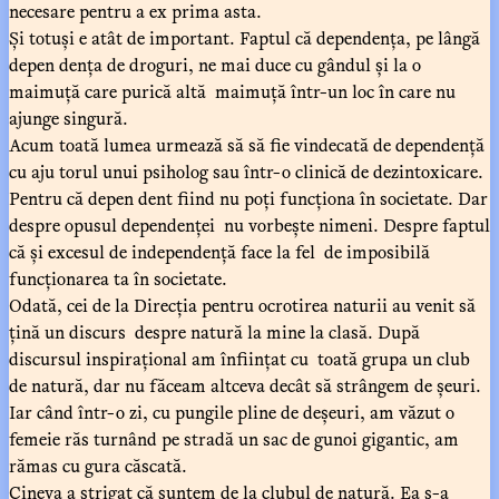
necesare pentru a ex prima asta.
Și totuși e atât de important. Faptul că dependența, pe lângă
depen dența de droguri, ne mai duce cu gândul și la o
maimuță care purică altă maimuță într-un loc în care nu
ajunge singură.
Acum toată lumea urmează să să fie vindecată de dependență
cu aju torul unui psiholog sau într-o clinică de dezintoxicare.
Pentru că depen dent fiind nu poți funcționa în societate. Dar
despre opusul dependenței nu vorbește nimeni. Despre faptul
că și excesul de independență face la fel de imposibilă
funcționarea ta în societate.
Odată, cei de la Direcția pentru ocrotirea naturii au venit să
țină un discurs despre natură la mine la clasă. După
discursul inspirațional am înființat cu toată grupa un club
de natură, dar nu făceam altceva decât să strângem de șeuri.
Iar când într-o zi, cu pungile pline de deșeuri, am văzut o
femeie răs turnând pe stradă un sac de gunoi gigantic, am
rămas cu gura căscată.
Cineva a strigat că suntem de la clubul de natură. Ea s-a