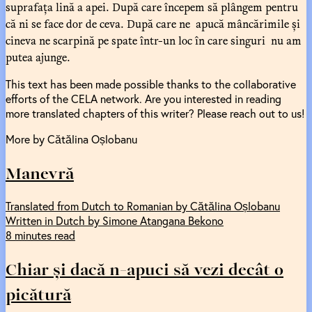
suprafața lină a apei. După care începem să plângem pentru
că ni se face dor de ceva. După care ne apucă mâncărimile și
cineva ne scarpină pe spate într-un loc în care singuri nu am
putea ajunge.
This text has been made possible thanks to the collaborative
efforts of the CELA network. Are you interested in reading
more translated chapters of this writer? Please reach out to us!
More by Cătălina Oșlobanu
Manevră
Translated from Dutch to Romanian by Cătălina Oșlobanu
Written in Dutch by Simone Atangana Bekono
8 minutes read
Chiar și dacă n-apuci să vezi decât o
picătură