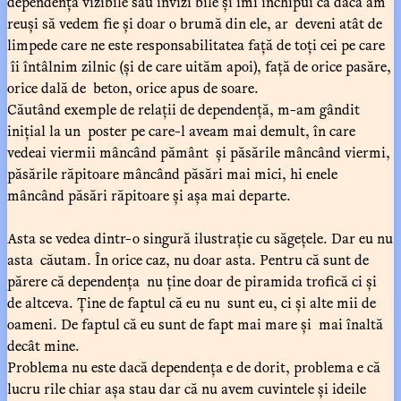
dependență vizibile sau invizi bile și îmi închipui că dacă am
reuși să vedem fie și doar o brumă din ele, ar deveni atât de
limpede care ne este responsabilitatea față de toți cei pe care
îi întâlnim zilnic (și de care uităm apoi), față de orice pasăre,
orice dală de beton, orice apus de soare.
Căutând exemple de relații de dependență, m-am gândit
inițial la un poster pe care-l aveam mai demult, în care
vedeai viermii mâncând pământ și păsările mâncând viermi,
păsările răpitoare mâncând păsări mai mici, hi enele
mâncând păsări răpitoare și așa mai departe.
Asta se vedea dintr-o singură ilustrație cu săgețele. Dar eu nu
asta căutam. În orice caz, nu doar asta. Pentru că sunt de
părere că dependența nu ține doar de piramida trofică ci și
de altceva. Ține de faptul că eu nu sunt eu, ci și alte mii de
oameni. De faptul că eu sunt de fapt mai mare și mai înaltă
decât mine.
Problema nu este dacă dependența e de dorit, problema e că
lucru rile chiar așa stau dar că nu avem cuvintele și ideile