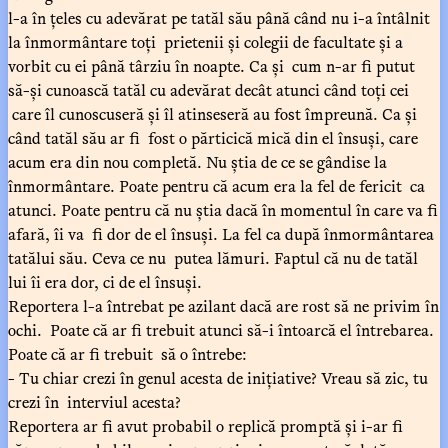
l-a în țeles cu adevărat pe tatăl său până când nu i-a întâlnit
la înmormântare toți prietenii și colegii de facultate și a
vorbit cu ei până târziu în noapte. Ca și cum n-ar fi putut
să-și cunoască tatăl cu adevărat decât atunci când toți cei
care îl cunoscuseră și îl atinseseră au fost împreună. Ca și
când tatăl său ar fi fost o părticică mică din el însuși, care
acum era din nou completă. Nu știa de ce se gândise la
înmormântare. Poate pentru că acum era la fel de fericit ca
atunci. Poate pentru că nu știa dacă în momentul în care va fi
afară, îi va fi dor de el însuși. La fel ca după înmormântarea
tatălui său. Ceva ce nu putea lămuri. Faptul că nu de tatăl
lui îi era dor, ci de el însuși.
Reportera l-a întrebat pe azilant dacă are rost să ne privim în
ochi. Poate că ar fi trebuit atunci să-i întoarcă el întrebarea.
Poate că ar fi trebuit să o întrebe:
- Tu chiar crezi în genul acesta de inițiative? Vreau să zic, tu
crezi în interviul acesta?
Reportera ar fi avut probabil o replică promptă și i-ar fi