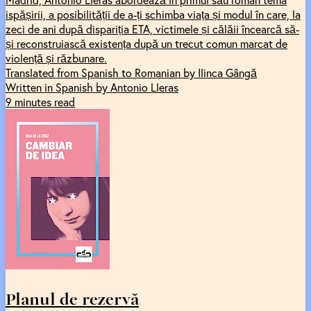
ispășirii, a posibilității de a-ți schimba viața și modul în care, la
zeci de ani după dispariția ETA, victimele și călăii încearcă să-
și reconstruiască existența după un trecut comun marcat de
violență și răzbunare.
Translated from Spanish to Romanian by Ilinca Gângă
Written in Spanish by Antonio Lleras
9 minutes read
Planul de rezervă