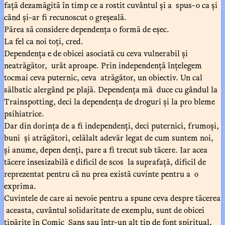
față dezamăgită în timp ce a rostit cuvântul și a spus-o ca și
când și-ar fi recunoscut o greșeală.
Părea să considere dependența o formă de eșec.
La fel ca noi toți, cred.
Dependența e de obicei asociată cu ceva vulnerabil și
neatrăgător, urât aproape. Prin independență înțelegem
tocmai ceva puternic, ceva atrăgător, un obiectiv. Un cal
sălbatic alergând pe plajă. Dependența mă duce cu gândul la
Trainspotting, deci la dependența de droguri și la pro bleme
psihiatrice.
Dar din dorința de a fi independenți, deci puternici, frumoși,
buni și atrăgători, celălalt adevăr legat de cum suntem noi,
și anume, depen denți, pare a fi trecut sub tăcere. Iar acea
tăcere insesizabilă e dificil de scos la suprafață, dificil de
reprezentat pentru că nu prea există cuvinte pentru a o
exprima.
Cuvintele de care ai nevoie pentru a spune ceva despre tăcerea
aceasta, cuvântul solidaritate de exemplu, sunt de obicei
tipărite în Comic Sans sau într-un alt tip de font spiritual,