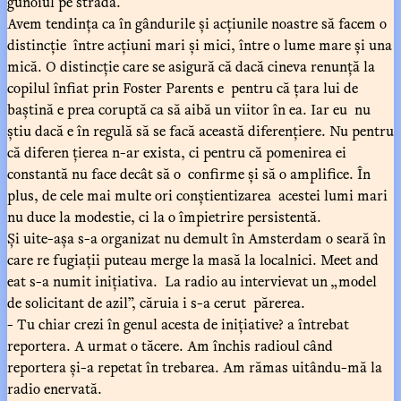
gunoiul pe stradă.
Avem tendința ca în gândurile și acțiunile noastre să facem o
distincție între acțiuni mari și mici, între o lume mare și una
mică. O distincție care se asigură că dacă cineva renunță la
copilul înfiat prin Foster Parents e pentru că țara lui de
baștină e prea coruptă ca să aibă un viitor în ea. Iar eu nu
știu dacă e în regulă să se facă această diferențiere. Nu pentru
că diferen țierea n-ar exista, ci pentru că pomenirea ei
constantă nu face decât să o confirme și să o amplifice. În
plus, de cele mai multe ori conștientizarea acestei lumi mari
nu duce la modestie, ci la o împietrire persistentă.
Și uite-așa s-a organizat nu demult în Amsterdam o seară în
care re fugiații puteau merge la masă la localnici. Meet and
eat s-a numit inițiativa. La radio au intervievat un „model
de solicitant de azil”, căruia i s-a cerut părerea.
- Tu chiar crezi în genul acesta de inițiative? a întrebat
reportera. A urmat o tăcere. Am închis radioul când
reportera și-a repetat în trebarea. Am rămas uitându-mă la
radio enervată.