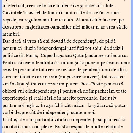
intelectual, ceea ce le face inofen sive și indescifrabile.
Cuvintele în astfel de fonturi sunt citite din ce în ce mai
repede, ca regulamentul unui club. Al unui club la care, pe
deasupra, majoritatea oamenilor nici măcar n-ar vrea să fie
membri.
Dar dacă ai vrea să dai dovadă de dependență, de pildă
pentru că iluzia independenței justifică tot soiul de decizii
politice (în Paris, Copenhaga sau Qatar), asta ne-ar încurca.
Pentru că avem tendința să uităm și să punem pe seama unor
reușite personale tot ceea ce ne face de pendenți unii de alții,
cum ar fi ideile care ne vin (nu pe care le avem), tot ceea ce
am învățat și tot ceea ce acum putem face. Poate pentru că
obiecti vul e independența și pentru că ne împachetăm toate
experiențele și reali zările în merite personale. Inclusiv
pentru noi înșine. În așa fel încât măcar la grătare să putem
vorbi despre cât de independenți suntem noi.
E totuși de o importanță vitală ca dependența să primească
conotații mai complexe. Există nespus de multe relații de