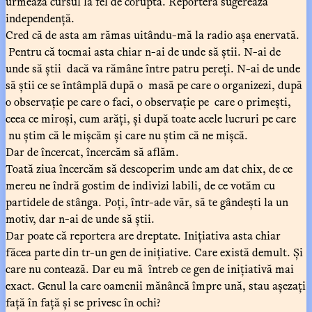
urmează cursul la fel de coruptă. Reportera sugerează
independență.
Cred că de asta am rămas uitându-mă la radio așa enervată.
Pentru că tocmai asta chiar n-ai de unde să știi. N-ai de
unde să știi dacă va rămâne între patru pereți. N-ai de unde
să știi ce se întâmplă după o masă pe care o organizezi, după
o observație pe care o faci, o observație pe care o primești,
ceea ce miroși, cum arăți, și după toate acele lucruri pe care
nu știm că le mișcăm și care nu știm că ne mișcă.
Dar de încercat, încercăm să aflăm.
Toată ziua încercăm să descoperim unde am dat chix, de ce
mereu ne îndră gostim de indivizi labili, de ce votăm cu
partidele de stânga. Poți, într-ade văr, să te gândești la un
motiv, dar n-ai de unde să știi.
Dar poate că reportera are dreptate. Inițiativa asta chiar
făcea parte din tr-un gen de inițiative. Care există demult. Și
care nu contează. Dar eu mă întreb ce gen de inițiativă mai
exact. Genul la care oamenii mănâncă împre ună, stau așezați
față în față și se privesc în ochi?