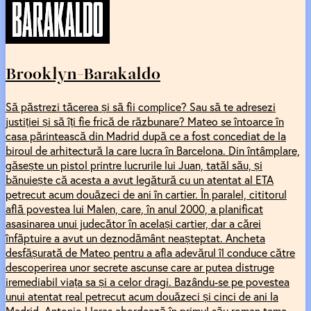
Brooklyn-Barakaldo
Să păstrezi tăcerea și să fii complice? Sau să te adresezi
justiției și să îți fie frică de răzbunare? Mateo se întoarce în
casa părintească din Madrid după ce a fost concediat de la
biroul de arhitectură la care lucra în Barcelona. Din întâmplare,
găsește un pistol printre lucrurile lui Juan, tatăl său, și
bănuiește că acesta a avut legătură cu un atentat al ETA
petrecut acum douăzeci de ani în cartier. În paralel, cititorul
află povestea lui Malen, care, în anul 2000, a planificat
asasinarea unui judecător în același cartier, dar a cărei
înfăptuire a avut un deznodământ neașteptat. Ancheta
desfășurată de Mateo pentru a afla adevărul îl conduce către
descoperirea unor secrete ascunse care ar putea distruge
iremediabil viața sa și a celor dragi. Bazându-se pe povestea
unui atentat real petrecut acum douăzeci și cinci de ani la
Madrid, Antonio Lleras abordează în primul său roman tema