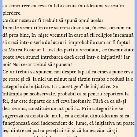
să concureze cu ceva în fața căruia întotdeauna va ieși în
pierdere.
Ce dumnezeu ar fi trebuit să spună omul acela?
În niște vremuri în care să crezi doar așa, în ceva, oricum nu
dă prea bine, în niște vremuri în care să fii religios înseamnă
să crezi într-o serie de lucruri improbabile cum ar fi faptul
că Marea Roșie ar fi fost despărțită vreodată, ce însemnătate
poate avea atunci întrebarea dacă crezi într-o inițiativă? Iar
noi? Noi ce-ar trebui să spunem?
Ce-ar trebui să spunem noi despre faptul că cineva pune ceva
pe roate și că la nici un minut mai târziu treaba e redusă la o
categorie de inițiative. La „acest gen” de inițiative. Se
întâmplă pe neobservate, probabil că și pentru reporteră la
fel, dar este departe de a fi ceva inofensiv. Fără ca ea să-și
dea seama, constituie un act politic. Prin categorisire se
sugerează că există de mult, că a existat dintotdeauna și că
funcționează deci independent de lume, că inițiativa nu poate
ieși dintre cei patru pereți ai săi și că lumea zău că-și