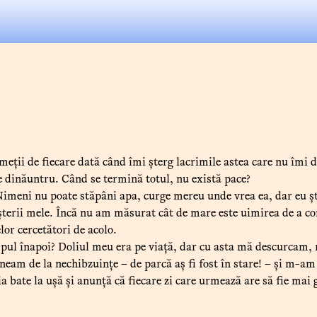
eții de fiecare dată când îmi șterg lacrimile astea care nu îmi d
 dinăuntru. Când se termină totul, nu există pace?
meni nu poate stăpâni apa, curge mereu unde vrea ea, dar eu ști
terii mele. Încă nu am măsurat cât de mare este uimirea de a co
or cercetători de acolo.
pul înapoi? Doliul meu era pe viață, dar cu asta mă descurcam, 
eam de la nechibzuințe – de parcă aș fi fost în stare! – și m-am o
 bate la ușă și anunță că fiecare zi care urmează are să fie mai