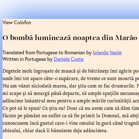
View Colofon
O bombă luminează noaptea din Marão
Translated from Portugese to Romanian by
Iolanda Vasile
Written in Portugese by
Daniela Costa
Degetele mele îngroșate de muncă și de bătrânețe îmi zgârie pom
unde îmi tot apare câte-o supărare, de vreme ce sunt moartă pe
Nu am văzut niciodată marea, dar știu cum se fac drumurile. Ni
mi scape și să meargă până departe, să umple spațiile necunoaș
adâncime înăuntrul meu pentru a umple mările curiozității acel
Ce pot să le spun? Ce știu eu? Doar că nu avem cum să dăm tim
făcute pe pământ un suflet ca să fie primit la Domnul, mă abțin
cunoscusem încă gustul care-i vine omului în gură când tragedia
abisului, chiar dacă îi bănuisem deja adâncimea.