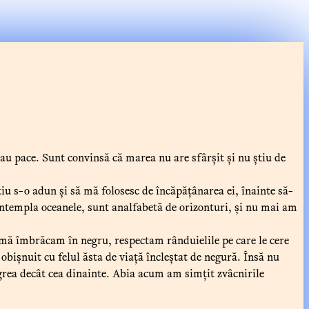
au pace. Sunt convinsă că marea nu are sfârșit și nu știu de
u s-o adun și să mă folosesc de încăpățânarea ei, înainte să-
ntempla oceanele, sunt analfabetă de orizonturi, și nu mai am
mă îmbrăcam în negru, respectam rânduielile pe care le cere
bișnuit cu felul ăsta de viață încleștat de negură. Însă nu
 grea decât cea dinainte. Abia acum am simțit zvâcnirile