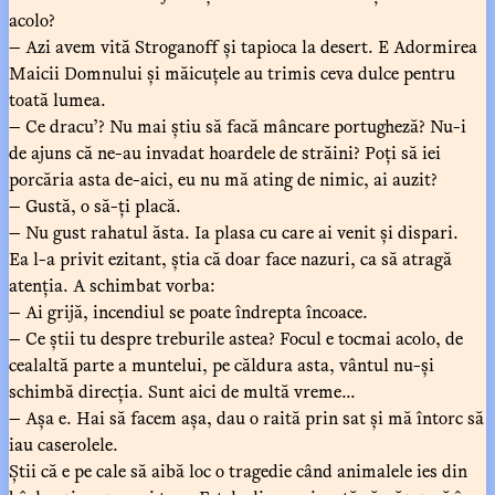
acolo?
— Azi avem vită Stroganoff și tapioca la desert. E Adormirea
Maicii Domnului și măicuțele au trimis ceva dulce pentru
toată lumea.
— Ce dracu’? Nu mai știu să facă mâncare portugheză? Nu-i
de ajuns că ne-au invadat hoardele de străini? Poți să iei
porcăria asta de-aici, eu nu mă ating de nimic, ai auzit?
— Gustă, o să-ți placă.
— Nu gust rahatul ăsta. Ia plasa cu care ai venit și dispari.
Ea l-a privit ezitant, știa că doar face nazuri, ca să atragă
atenția. A schimbat vorba:
— Ai grijă, incendiul se poate îndrepta încoace.
— Ce știi tu despre treburile astea? Focul e tocmai acolo, de
cealaltă parte a muntelui, pe căldura asta, vântul nu-și
schimbă direcția. Sunt aici de multă vreme...
— Așa e. Hai să facem așa, dau o raită prin sat și mă întorc să
iau caserolele.
Știi că e pe cale să aibă loc o tragedie când animalele ies din