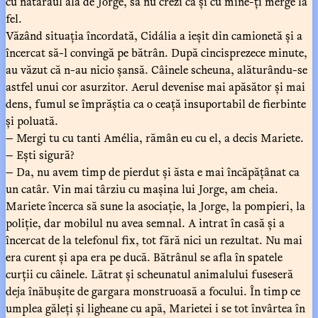
cu nătărăul ăla de Jorge, să nu crezi că și cu mine-ți merge la
fel.
Văzând situația încordată, Cidália a ieșit din camionetă și a
încercat să-l convingă pe bătrân. După cincisprezece minute,
au văzut că n-au nicio șansă. Câinele scheuna, alăturându-se
astfel unui cor asurzitor. Aerul devenise mai apăsător și mai
dens, fumul se împrăștia ca o ceață insuportabil de fierbinte
și poluată.
— Mergi tu cu tanti Amélia, rămân eu cu el, a decis Mariete.
— Ești sigură?
— Da, nu avem timp de pierdut și ăsta e mai încăpățânat ca
un catâr. Vin mai târziu cu mașina lui Jorge, am cheia.
Mariete încerca să sune la asociație, la Jorge, la pompieri, la
poliție, dar mobilul nu avea semnal. A intrat în casă și a
încercat de la telefonul fix, tot fără nici un rezultat. Nu mai
era curent și apa era pe ducă. Bătrânul se afla în spatele
curții cu câinele. Lătrat și scheunatul animalului fuseseră
deja înăbușite de gargara monstruoasă a focului. În timp ce
umplea găleți și ligheane cu apă, Marietei i se tot învârtea în