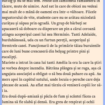
bârlog și nu se mai tem. Fetele din camionetă rămăseseră în
tăcere, mute de uimire. Acel sat în care de obicei nu vedeai
mai mult de o mână de oameni era într-o vâltoare. Fiicele
negustorului de vite, studente care nu se arătau niciodată
curățau și săpau prin ogradă. Un grup de bărbați se
apucaseră să doboare cu disperare un pin a cărui coroană
atingea acoperișul casei lui nea Hermínio. Tanti Adelaide,
burduhănoasă, uda cu un furtun pereții, acoperișul și
ferestrele casei. Funcționarii de la primărie tăiau buruienile
care de luni bune crescuseră din belșug printre pini și
eucalipți.
Mariete a intrat în casa lui tanti Amélia la ora la care la știri
se vorbea despre incendiu. Bătrâna plângea și se ruga, așa că
angajata asociației a obligat-o să bea două pahare cu apă. Au
mers apoi în capătul satului, unde locuia o pereche care deja
plecase de acasă. Au aflat mai târziu că veniseră copiii lor să-
i ia.
Era două după-amiază și pâcla de fum și scântei făcea ca
lumina să fie slabă și densă. Era greu de respirat și ochii