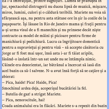
Ea l-a îmbrățișat, printre sughițuri. Lumea se prăbușea în
jur, spectacolul distrugerii nu ducea lipsă de muzică, mișcare,
miros, lumini, culori și o căldură teribilă. Mariete nu voia să
sfârșească așa, nu pentru asta stătuse ore în șir la cozile de la
pașapoarte. Își lăsase în Rio de Janeiro mama și frații pentru
a-și urma visul de a fi manechin și nu prinsese decât niște
contracte ca model de mâini și picioare pentru firme de
manichiură și pedichiură. Lucra ca îngrijitoare domestică
pentru a supraviețui și pentru viză – să accepte căsătoria cu
Jorge ar fi fost mai ușor, însă asta i-ar fi tăiat aripile,
lăsând-o izolată într-un sat unde nu se întâmpla nimic.
Câinele era dezorientat, iar bătrânul a încercat să iasă din
acel bazin ca să-l salveze. N-a avut însă forță să se cațăre și a
zbierat:
— Pica, haide! Pica! Haide, Pica!
Smochinul ardea deja, acoperișul bucătăriei la fel.
— Butelia de gaz! a strigat Mariete.
— Pica, nenorocitule, hai!
Coada animalului era în flăcări. Mariete s-a repezit din bazin