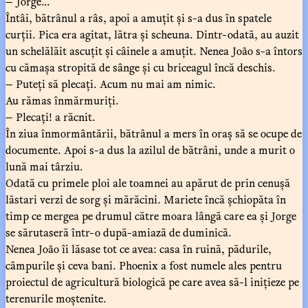
— Jorge...
Întâi, bătrânul a râs, apoi a amuțit și s-a dus în spatele
curții. Pica era agitat, lătra și scheuna. Dintr-odată, au auzit
un schelălăit ascuțit și câinele a amuțit. Nenea João s-a întors
cu cămașa stropită de sânge și cu briceagul încă deschis.
— Puteți să plecați. Acum nu mai am nimic.
Au rămas înmărmuriți.
— Plecați! a răcnit.
În ziua înmormântării, bătrânul a mers în oraș să se ocupe de
documente. Apoi s-a dus la azilul de bătrâni, unde a murit o
lună mai târziu.
Odată cu primele ploi ale toamnei au apărut de prin cenușă
lăstari verzi de sorg și mărăcini. Mariete încă șchiopăta în
timp ce mergea pe drumul către moara lângă care ea și Jorge
se sărutaseră într-o după-amiază de duminică.
Nenea João îi lăsase tot ce avea: casa în ruină, pădurile,
câmpurile și ceva bani. Phoenix a fost numele ales pentru
proiectul de agricultură biologică pe care avea să-l inițieze pe
terenurile moștenite.