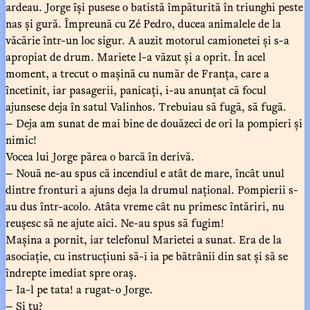
ardeau. Jorge își pusese o batistă împăturită în triunghi peste
nas și gură. Împreună cu Zé Pedro, ducea animalele de la
văcărie într-un loc sigur. A auzit motorul camionetei și s-a
apropiat de drum. Mariete l-a văzut și a oprit. În acel
moment, a trecut o mașină cu număr de Franța, care a
încetinit, iar pasagerii, panicați, i-au anunțat că focul
ajunsese deja în satul Valinhos. Trebuiau să fugă, să fugă.
— Deja am sunat de mai bine de douăzeci de ori la pompieri și
nimic!
Vocea lui Jorge părea o barcă în derivă.
— Nouă ne-au spus că incendiul e atât de mare, încât unul
dintre fronturi a ajuns deja la drumul național. Pompierii s-
au dus într-acolo. Atâta vreme cât nu primesc întăriri, nu
reușesc să ne ajute aici. Ne-au spus să fugim!
Mașina a pornit, iar telefonul Marietei a sunat. Era de la
asociație, cu instrucțiuni să-i ia pe bătrânii din sat și să se
îndrepte imediat spre oraș.
— Ia-l pe tata! a rugat-o Jorge.
— Și tu?