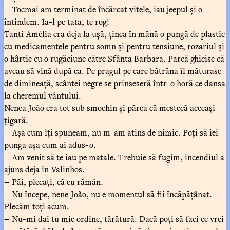
— Tocmai am terminat de încărcat vitele, iau jeepul și o
întindem. Ia-l pe tata, te rog!
Tanti Amélia era deja la ușă, ținea în mână o pungă de plastic
cu medicamentele pentru somn și pentru tensiune, rozariul și
o hârtie cu o rugăciune către Sfânta Barbara. Parcă ghicise că
aveau să vină după ea. Pe pragul pe care bătrâna îl măturase
de dimineață, scântei negre se prinseseră într-o horă ce dansa
la cheremul vântului.
Nenea João era tot sub smochin și părea că mestecă aceeași
țigară.
— Așa cum îți spuneam, nu m-am atins de nimic. Poți să iei
punga așa cum ai adus-o.
— Am venit să te iau pe matale. Trebuie să fugim, incendiul a
ajuns deja în Valinhos.
— Păi, plecați, că eu rămân.
— Nu începe, nene João, nu e momentul să fii încăpățânat.
Plecăm toți acum.
— Nu-mi dai tu mie ordine, târâtură. Dacă poți să faci ce vrei