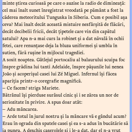
minte știrea curioasă pe care o auzise la radio de dimineață:
cel mai înalt sunet înregistrat vreodată pe pământ a fost la
căderea meteoritului Tunguska în Siberia. Cum e posibil așa
ceva? Mai înalt decât această mistuire nesfârșită de flăcări,
decât decibelii fricii, decât țipetele care vin din capătul
satului? Apa n-a mai curs la robinet și a dat năvală în ochii
fetei, care renunțase deja la bluza uniformei și umbla în
sutien, fără rușine în mijlocul tragediei.
A sosit noaptea. Gâtlejul portocaliu al balaurului scuipa foc
înspre grădina lui tanti Adelaide, înspre pășunile lui nenea
João și acoperișul casei lui Zé Miguel. Infernul își făcea
apariția printr-o coregrafie magnifică.
— Ce facem? striga Mariete.
Bătrânul își pierduse surâsul cinic și i se zărea un nor de
seriozitate în privire. A spus doar atât:
— Adu mâncarea.
— Arde totul în jurul nostru și la mâncare vă e gândul acum?
Erau în ograda din spatele casei și ea s-a adus în bucătărie să
ia punga. A deschis caserolele și i le-a dat, dar el n-a vrut