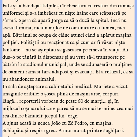
Fata și-a bandajat tălpile și încheietura cu resturi din cămașa
uniformei și s-a îmbrăcat cu niște haine care scăpaseră pe
sârmă. Spera să apară Jorge ca să o ducă la spital. Încă nu
aveau lumină, niciun mijloc de comunicare cu lumea, nici
apă. Bătrânul se ocupa de câine atunci când a apărut mașina
poliției. Polițiștii au reacționat ca și cum ar fi văzut niște
fantome – nu se așteptau să găsească pe cineva în viață. Au
dus-o pe tânără la dispensar și au vrut să-l transporte pe
bătrân la stadionul municipal, unde se adunaseră o mulțime
de oameni rămași fără adăpost și evacuați. El a refuzat, ca să
nu abandoneze animalul.
În sala de așteptare a cabinetului medical, Mariete a văzut
imaginile oribile: o șosea plină de mașini arse, corpuri
lângă... reporterii vorbeau de peste 50 de marți... și, în
mijlocul coșmarului care părea să nu se mai termine, cea mai
rea dintre bănuieli: jeepul lui Jorge.
A ajuns acasă la nenea João cu Zé Pedro, cu mașina.
Șchiopăta și respira greu. A murmurat printre sughițuri: