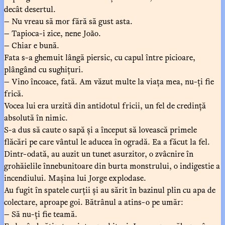
decât desertul.
— Nu vreau să mor fără să gust asta.
— Tapioca-i zice, nene João.
— Chiar e bună.
Fata s-a ghemuit lângă piersic, cu capul între picioare,
plângând cu sughițuri.
— Vino încoace, fată. Am văzut multe la viața mea, nu-ți fie
frică.
Vocea lui era urzită din antidotul fricii, un fel de credință
absolută în nimic.
S-a dus să caute o sapă și a început să lovească primele
flăcări pe care vântul le aducea în ogradă. Ea a făcut la fel.
Dintr-odată, au auzit un tunet asurzitor, o zvâcnire în
grohăielile înnebunitoare din burta monstrului, o indigestie a
incendiului. Mașina lui Jorge explodase.
Au fugit în spatele curții și au sărit în bazinul plin cu apa de
colectare, aproape goi. Bătrânul a atins-o pe umăr:
— Să nu-ți fie teamă.