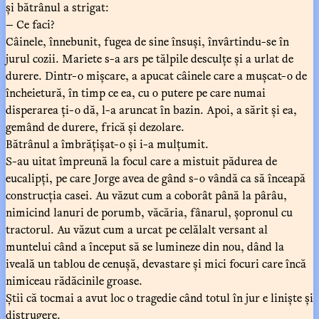
și bătrânul a strigat:
— Ce faci?
Câinele, înnebunit, fugea de sine însuși, învârtindu-se în
jurul cozii. Mariete s-a ars pe tălpile desculțe și a urlat de
durere. Dintr-o mișcare, a apucat câinele care a mușcat-o de
încheietură, în timp ce ea, cu o putere pe care numai
disperarea ți-o dă, l-a aruncat în bazin. Apoi, a sărit și ea,
gemând de durere, frică și dezolare.
Bătrânul a îmbrățișat-o și i-a mulțumit.
S-au uitat împreună la focul care a mistuit pădurea de
eucalipți, pe care Jorge avea de gând s-o vândă ca să înceapă
construcția casei. Au văzut cum a coborât până la pârâu,
nimicind lanuri de porumb, văcăria, fânarul, șopronul cu
tractorul. Au văzut cum a urcat pe celălalt versant al
muntelui când a început să se lumineze din nou, dând la
iveală un tablou de cenușă, devastare și mici focuri care încă
nimiceau rădăcinile groase.
Știi că tocmai a avut loc o tragedie când totul în jur e liniște și
distrugere.