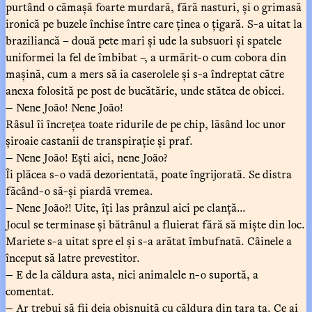
purtând o cămașă foarte murdară, fără nasturi, și o grimasă
ironică pe buzele închise între care ținea o țigară. S-a uitat la
braziliancă – două pete mari și ude la subsuori și spatele
uniformei la fel de îmbibat –, a urmărit-o cum cobora din
mașină, cum a mers să ia caserolele și s-a îndreptat către
anexa folosită pe post de bucătărie, unde stătea de obicei.
— Nene João! Nene João!
Râsul îi încrețea toate ridurile de pe chip, lăsând loc unor
șiroaie castanii de transpirație și praf.
— Nene João! Ești aici, nene João?
Îi plăcea s-o vadă dezorientată, poate îngrijorată. Se distra
făcând-o să-și piardă vremea.
— Nene João?! Uite, îți las prânzul aici pe clanță...
Jocul se terminase și bătrânul a fluierat fără să miște din loc.
Mariete s-a uitat spre el și s-a arătat îmbufnată. Câinele a
început să latre prevestitor.
— E de la căldura asta, nici animalele n-o suportă, a
comentat.
— Ar trebui să fii deja obișnuită cu căldura din țara ta. Ce ai