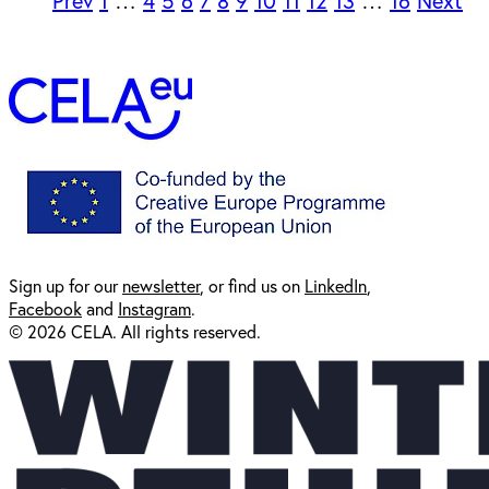
Prev
1
…
4
5
6
7
8
9
10
11
12
13
…
16
Next
Sign up for our
newsl
etter
, or find us on
LinkedIn
,
Facebook
and
Instagram
.
© 2026 CELA. All rights reserved.