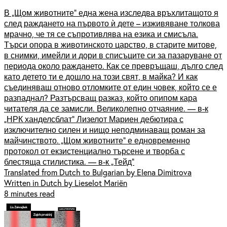
В „Щом животните” една жена изследва връхлитащото я
след раждането на първото ѝ дете – изживяване толкова
мрачно, че тя се съпротивлява на езика и смисъла.
Търси опора в животинското царство, в старите митове,
в снимки, имейли и дори в списъците си за пазаруване от
периода около раждането. Как се превръщаш, дълго след
като детето ти е дошло на този свят, в майка? И как
съединяваш отново отломките от един човек, който се е
разпаднал? Разтърсващ разказ, който опипом кара
читателя да се замисли. Великолепно отчаяние. — в-к
„НРК ханделсблат” Лизелот Мариен дебютира с
изключително силен и нищо неподминаващ роман за
майчинството. „Щом животните” е едновременно
протокол от екзистенциално търсене и творба с
блестяща стилистика. — в-к „Тейд”
Translated from Dutch to Bulgarian by Elena Dimitrova
Written in Dutch by Lieselot Mariën
8 minutes read