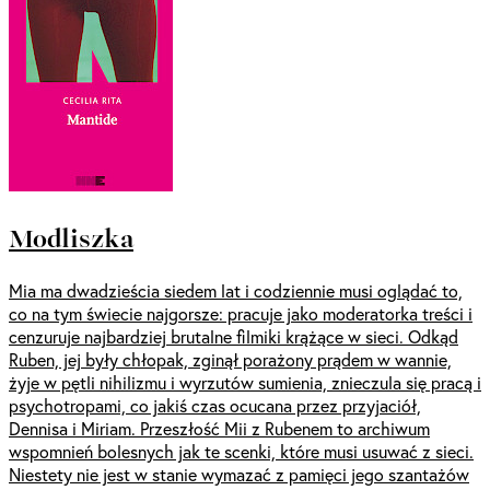
Modliszka
Mia ma dwadzieścia siedem lat i codziennie musi oglądać to,
co na tym świecie najgorsze: pracuje jako moderatorka treści i
cenzuruje najbardziej brutalne filmiki krążące w sieci. Odkąd
Ruben, jej były chłopak, zginął porażony prądem w wannie,
żyje w pętli nihilizmu i wyrzutów sumienia, znieczula się pracą i
psychotropami, co jakiś czas ocucana przez przyjaciół,
Dennisa i Miriam. Przeszłość Mii z Rubenem to archiwum
wspomnień bolesnych jak te scenki, które musi usuwać z sieci.
Niestety nie jest w stanie wymazać z pamięci jego szantażów