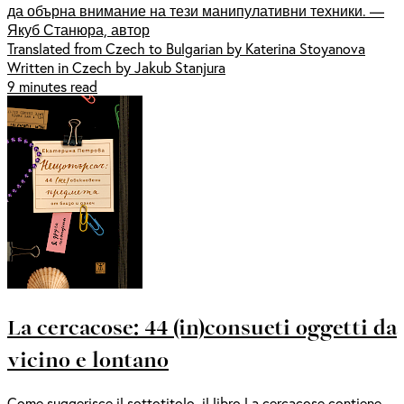
да обърна внимание на тези манипулативни техники. —
Якуб Станюра, автор
Translated from Czech to Bulgarian by Katerina Stoyanova
Written in Czech by Jakub Stanjura
9 minutes read
La cercacose: 44 (in)consueti oggetti da
vicino e lontano
Come suggerisce il sottotitolo, il libro La cercacose contiene