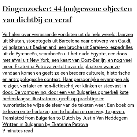
Dingenzoeker: 44 (on)gewone objecten
van dichtbij en veraf
Verhalen over verrassende vondsten uit de hele wereld: laarzen
uit Bhutan, stoeptegels uit Barcelona naar ontwerp van Gaudí,
wijnglazen uit Baskenland, een broche uit Sarajevo, espadrilles
uit de Pyreneeën, scarabeeën uit het oude Egypte, een doos
met afval uit New York, een kaart van Oost-Berlijn, en nog veel
meer. Ekaterina Petrova vertelt over de plaatsen waar ze
vandaan komen en geeft ze een bredere culturele, historische
en antropologische context. Haar persoonlijke ervaringen als
reiziger, vertaler en non-fictieschrijver klinken er steevast in
door. De vormgeving, door een van Bulgarijes opmerkelijkste
hedendaagse illustratoren, geeft op prachtige en
humoristische wijze de sfeer van de teksten weer. Een boek om
te lezen en te herlezen, om te hebben en om weg te geven.
Translated from Bulgarian to Dutch by Justin Van Heddegem
Written in Bulgarian by Ekaterina Petrova
9 minutes read