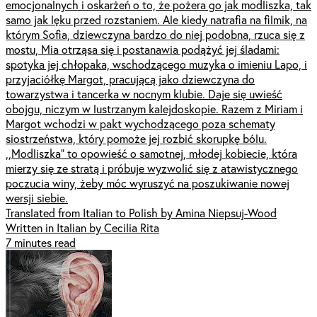
emocjonalnych i oskarżeń o to, że pożera go jak modliszka, tak
samo jak lęku przed rozstaniem. Ale kiedy natrafia na filmik, na
którym Sofia, dziewczyna bardzo do niej podobna, rzuca się z
mostu, Mia otrząsa się i postanawia podążyć jej śladami:
spotyka jej chłopaka, wschodzącego muzyka o imieniu Lapo, i
przyjaciółkę Margot, pracującą jako dziewczyna do
towarzystwa i tancerka w nocnym klubie. Daje się uwieść
obojgu, niczym w lustrzanym kalejdoskopie. Razem z Miriam i
Margot wchodzi w pakt wychodzącego poza schematy
siostrzeństwa, który pomoże jej rozbić skorupkę bólu.
,,Modliszka” to opowieść o samotnej, młodej kobiecie, która
mierzy się ze stratą i próbuje wyzwolić się z atawistycznego
poczucia winy, żeby móc wyruszyć na poszukiwanie nowej
wersji siebie.
Translated from Italian to Polish by Amina Niepsuj-Wood
Written in Italian by Cecilia Rita
7 minutes read