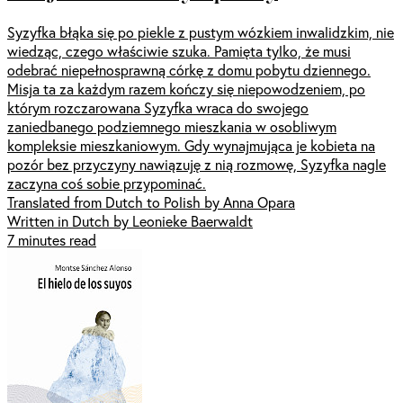
Syzyfka błąka się po piekle z pustym wózkiem inwalidzkim, nie
wiedząc, czego właściwie szuka. Pamięta tylko, że musi
odebrać niepełnosprawną córkę z domu pobytu dziennego.
Misja ta za każdym razem kończy się niepowodzeniem, po
którym rozczarowana Syzyfka wraca do swojego
zaniedbanego podziemnego mieszkania w osobliwym
kompleksie mieszkaniowym. Gdy wynajmująca je kobieta na
pozór bez przyczyny nawiązuję z nią rozmowę, Syzyfka nagle
zaczyna coś sobie przypominać.
Translated from Dutch to Polish by Anna Opara
Written in Dutch by Leonieke Baerwaldt
7 minutes read