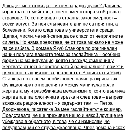
Докъде сме готови да стигнем заради другия? Даниела
израства в семейство, в което вместо хора я обгръщат
страхове. Те се появяват в странна закономерност –
всеки август. За нея слънчевите дни не са приятни, а
болезнени. Когато след това в университета среща
Щепан, мисли, че най-сетне да се спаси от неприятните
си лета. Но няма представа, че от това минало не може
да се избяга. В романа Якуб Станюра по оригинален
начин повдига важната тема за гаслайтинга – особена
форма на манипулация, която насажда съмнения у
жертвата относно собствената ѝ рационалност, памет и
цялостно възприятие за реалността. В книгата си Якуб
Станюра по съвсем необикновен начин разкрива как
функционират отношенията между манипулатора и
жертвата му и разобличава механизмите, които въвличат
жертвата в патологичната връзка и след това – въпреки
всякаква рационалност – я задържат там. — Петра
Дворжакова, писателка За мен гаслайтингът е кошмар.
Представата, че ще преживея нещо и някой друг ще ме
убеждава в обратното, в това, че си измислям, че
полудявам, ми се струва ужасяваща. Чрез романа исках