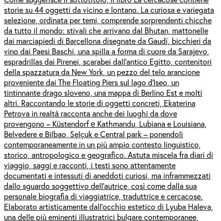
storie su 44 oggetti da vicino e lontano. La curiosa e variegata
selezione, ordinata per temi, comprende sorprendenti chicche
da tutto il mondo: stivali che arrivano dal Bhutan, mattonelle
dai marciapiedi di Barcellona disegnate da Gaudí, bicchieri da
vino dai Paesi Baschi, una spilla a forma di cuore da Sarajevo,
espradrillas dai Pirenei, scarabei dall’antico Egitto, contenitori
della spazzatura da New York, un pezzo del telo arancione
proveniente dai The Floating Piers sul lago d’Iseo, un
tintinnante drago sloveno, una mappa di Berlino Est e molti
altri. Raccontando le storie di oggetti concreti, Ekaterina
Petrova in realtà racconta anche dei luoghi da dove
provengono – Küstendorf е Kathmandu, Lubiana e Louisiana,
Belvedere e Bilbao, Selçuk e Central park – ponendoli
contemporaneamente in un più ampio contesto linguistico,
storico, antropologico e geografico. Astuta miscela fra diari di
viaggio, saggi e racconti, i testi sono attentamente
documentati e intessuti di aneddoti curiosi, ma inframmezzati
dallo sguardo soggettivo dell’autrice, così come dalla sua
personale biografia di viaggiatrice, traduttrice e cercacose.
Elaborato artisticamente dall’occhio estetico di Lyuba Haleva,
una delle più eminenti illustratrici bulgare contemporanee,