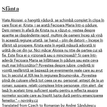
Sfânta
Viața Aloisiei, o hangiță văduvă, se schimbă complet în clipa în
care fiicei ei, Krista, i se arată Fecioara Maria într-o pădure.
Deși nimeni în afară de Krista nu a văzut-o, vestea despre
apariție se răspândește rapid, mulțimi de oameni încep să vină
în această regiune uitată, iar hanul – plin de datorii – începe în
sfârșit să prospere. Krista este în egală măsură adorată și
urâtă de cei din jur. Nici măcar Aloisia nu știe de partea cui să
fie. Este fiica ei o vizionară sau o mincinoasă? Și oare într-
adevăr Fecioara Maria se înfățișase în pădure sau este ceva
mult mai înfricoșător? Povestea despre iubire, credință și
voință nesfârșită se bazează pe evenimente reale care au avut
loc în secolul al XIX-lea în regiunea Broumovska. „Povestea
plină de culoare oferă tot ceea ce eu, personal, aștept de la un
roman: suspans, relații complexe între personaje, ritm alert, dar
lasă în același timp suficient spațiu pentru a reflecta asupra
normelor sociale care au însoțit lupta dură pentru emanciparea
femeilor.” – novinky.cz
Translated from Czech to Romanian by Andrei Săndulescu