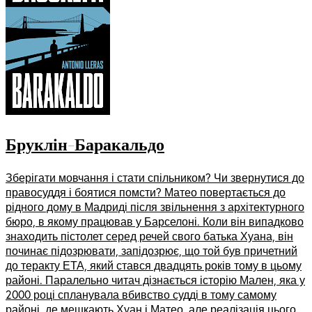
Бруклін-Баракальдо
Зберігати мовчання і стати спільником? Чи звернутися до
правосуддя і боятися помсти? Матео повертається до
рідного дому в Мадриді після звільнення з архітектурного
бюро, в якому працював у Барселоні. Коли він випадково
знаходить пістолет серед речей свого батька Хуана, він
починає підозрювати, запідозрює, що той був причетний
до теракту ЕТА, який стався двадцять років тому в цьому
районі. Паралельно читач дізнається історію Мален, яка у
2000 році спланувала вбивство судді в тому самому
районі, де мешкають Хуан і Матео, але реалізація цього