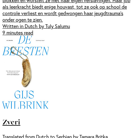
blokken en worstelt ze met haar eigen verslavingen. Haar job
als leerkracht biedt enige houvast, tot ze ook op school de
controle verliest en wordt gedwongen haar jeugdtrauma’s
onder ogen te zien.
Written in Dutch by Tuly Salumu
9 minutes read
Zveri
Translated from Dutch to Serbian by Tamara Britka