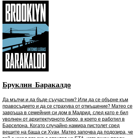
Бруклин-Баракалдо
Да мълчи и да бъде съучастник? Или да се обърне към
правосъдието и да се страхува от отмъщение? Матео се
завръща в семейния си дом в Мадрид, след като е бил
уволнен от архитектурното бюро, в което е работил в
Барселона. Когато случайно намира пистолет сред
вещите на баща си Хуан, Матео започва да подозира, че