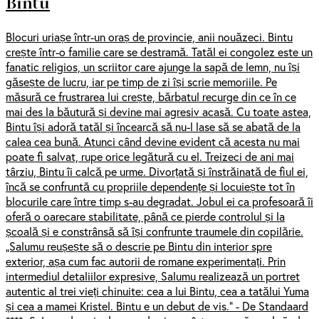
Bintu
Blocuri uriașe într-un oraș de provincie, anii nouăzeci. Bintu
crește într-o familie care se destramă. Tatăl ei congolez este un
fanatic religios, un scriitor care ajunge la sapă de lemn, nu își
găsește de lucru, iar pe timp de zi își scrie memoriile. Pe
măsură ce frustrarea lui crește, bărbatul recurge din ce în ce
mai des la băutură și devine mai agresiv acasă. Cu toate astea,
Bintu își adoră tatăl și încearcă să nu-l lase să se abată de la
calea cea bună. Atunci când devine evident că acesta nu mai
poate fi salvat, rupe orice legătură cu el. Treizeci de ani mai
târziu, Bintu îi calcă pe urme. Divorțată și înstrăinată de fiul ei,
încă se confruntă cu propriile dependențe și locuiește tot în
blocurile care între timp s-au degradat. Jobul ei ca profesoară îi
oferă o oarecare stabilitate, până ce pierde controlul și la
școală și e constrânsă să își confrunte traumele din copilărie.
„Salumu reușește să o descrie pe Bintu din interior spre
exterior, așa cum fac autorii de romane experimentați. Prin
intermediul detaliilor expresive, Salumu realizează un portret
autentic al trei vieți chinuite: cea a lui Bintu, cea a tatălui Yuma
și cea a mamei Kristel. Bintu e un debut de vis.” - De Standaard