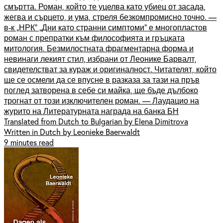
смъртта. Роман, който те уцелва като убиец от засада,
жегва и сърцето, и ума, стреля безкомпромисно точно. —
в-к „НРК” „Дни като странни симптоми” е многопластов
роман с препратки към философията и гръцката
митология. Безмилостната фрагментарна форма и
невинаги лекият стил, избрани от Леонике Барвалт,
свидетелстват за кураж и оригиналност. Читателят, който
ще се осмели да се впусне в разказа за тази на пръв
поглед затворена в себе си майка, ще бъде дълбоко
трогнат от този изключителен роман. — Лаудацио на
журито на Литературната награда на банка БН
Translated from Dutch to Bulgarian by Elena Dimitrova
Written in Dutch by Leonieke Baerwaldt
9 minutes read