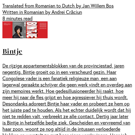
Translated from Romanian to Dutch by Jan Willem Bos
Written in Romanian by Andrei Crăciun
8 minutes read
Bintje
De rijzige appartementsblokken van de provinciestad, jaren
negentig. Bintje groeit op in een verscheurd gezin. Haar
Congolese vader is een fanatiek religieuze man, een aan
lagerwal geraakte schrijver die geen werk vindt en overdag aan
zijn memoires werkt. Hoe gedesillusioneerder hij raakt, hoe
meer hij naar de fles grijpt en hoe agressiever hij thuis wordt.
Desondanks adoreert Bintje haar vader en probeert ze hem op
het juiste pad te houden. Als het echter duidelijk wordt dat hij
niet te redden valt, verbreekt ze alle contact. Dertig jaar later
is Bintje in hetzelfde bedje ziek. Gescheiden en vervreemd van
haar zoon, woont ze nog altijd in de intussen verloederde