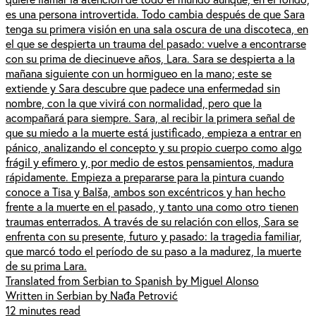
es una persona introvertida. Todo cambia después de que Sara
tenga su primera visión en una sala oscura de una discoteca, en
el que se despierta un trauma del pasado: vuelve a encontrarse
con su prima de diecinueve años, Lara. Sara se despierta a la
mañana siguiente con un hormigueo en la mano; este se
extiende y Sara descubre que padece una enfermedad sin
nombre, con la que vivirá con normalidad, pero que la
acompañará para siempre. Sara, al recibir la primera señal de
que su miedo a la muerte está justificado, empieza a entrar en
pánico, analizando el concepto y su propio cuerpo como algo
frágil y efímero y, por medio de estos pensamientos, madura
rápidamente. Empieza a prepararse para la pintura cuando
conoce a Tisa y Balša, ambos son excéntricos y han hecho
frente a la muerte en el pasado, y tanto una como otro tienen
traumas enterrados. A través de su relación con ellos, Sara se
enfrenta con su presente, futuro y pasado: la tragedia familiar,
que marcó todo el período de su paso a la madurez, la muerte
de su prima Lara.
Translated from Serbian to Spanish by Miguel Alonso
Written in Serbian by Nađa Petrović
12 minutes read