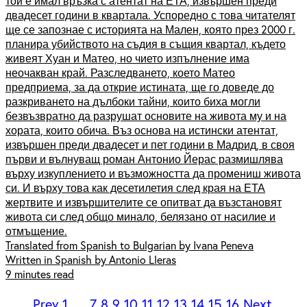
той е имал връзка с атентат на ЕТА, извършен преди
двадесет години в квартала. Успоредно с това читателят
ще се запознае с историята на Мален, която през 2000 г.
планира убийството на съдия в същия квартал, където
живеят Хуан и Матео, но чието изпълнение има
неочакван край. Разследването, което Матео
предприема, за да открие истината, ще го доведе до
разкриването на дълбоки тайни, които биха могли
безвъзвратно да разрушат основите на живота му и на
хората, които обича. Въз основа на истински атентат,
извършен преди двадесет и пет години в Мадрид, в своя
първи и вълнуващ роман Антонио Йерас размишлява
върху изкуплението и възможността да промениш живота
си. И върху това как десетилетия след края на ЕТА
жертвите и извършителите се опитват да възстановят
живота си след общо минало, белязано от насилие и
отмъщение.
Translated from Spanish to Bulgarian by Ivana Peneva
Written in Spanish by Antonio Lleras
9 minutes read
Prev
1
…
7
8
9
10
11
12
13
14
15
16
Next