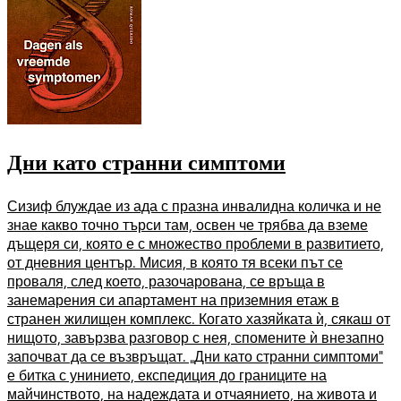
Дни като странни симптоми
Сизиф блуждае из ада с празна инвалидна количка и не
знае какво точно търси там, освен че трябва да вземе
дъщеря си, която е с множество проблеми в развитието,
от дневния център. Мисия, в която тя всеки път се
проваля, след което, разочарована, се връща в
занемарения си апартамент на приземния етаж в
странен жилищен комплекс. Когато хазяйката ѝ, сякаш от
нищото, завързва разговор с нея, спомените ѝ внезапно
започват да се възвръщат. „Дни като странни симптоми”
е битка с унинието, експедиция до границите на
майчинството, на надеждата и отчаянието, на живота и