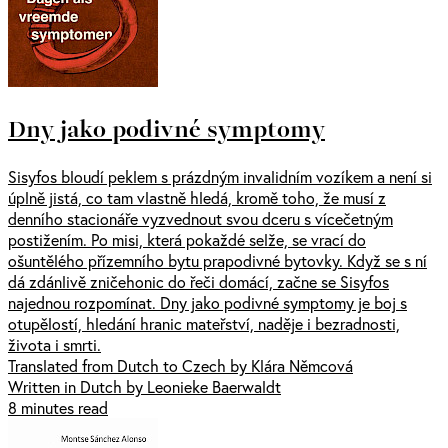
Dny jako podivné symptomy
Sisyfos bloudí peklem s prázdným invalidním vozíkem a není si
úplně jistá, co tam vlastně hledá, kromě toho, že musí z
denního stacionáře vyzvednout svou dceru s vícečetným
postižením. Po misi, která pokaždé selže, se vrací do
ošuntělého přízemního bytu prapodivné bytovky. Když se s ní
dá zdánlivě zničehonic do řeči domácí, začne se Sisyfos
najednou rozpomínat. Dny jako podivné symptomy je boj s
otupělostí, hledání hranic mateřství, naděje i bezradnosti,
života i smrti.
Translated from Dutch to Czech by Klára Němcová
Written in Dutch by Leonieke Baerwaldt
8 minutes read