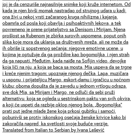
joj je da cenzuriše najnasilnije snimke koji kruže internetom. Od
kada je njen bivši momak nastradao od strujnog udara u kadi,
ona živi u nekoj vrsti začaranog kruga nihilizma i kajanja,
obamrla od posla koji obavlja i psihoaktivnih lekova, a tek
povremeno je prene prijateljstvo sa Denisom i Mirijam. Njena
prošlost sa Rubenom je zbirka surovih uspomena, poput onih
slika koje mora da uklanja sa društvenih mreža, ali ne može da
ih obriše iz sopstvenog sećanja: njegove emotivne ucene, u
kojima je optužuje da ga proždire kao bogomoljka, i njen strah
da ga napusti. Međutim, kada naiđe na Sofijin video, devojke
koja liči na nju, a koja se baca sa mosta, Mia uspeva da se trgne
i kreće njenim tragom: upoznaje njenog dečka, Lapa, muzičara
u usponu, i prijateljicu Margo, eskort-damu i igračicu u noćnom
klubu; oboma dopušta da je zavedu u jednom vrtlogu odraza,
sve dok Mia, sa Mirijam i Margo, ne odluči da sebi pruži
alternativu, koja se ogleda u sestrinskom paktu van svih okvira,
a koji će uspeti da razbije oklop njenog bola. „Bogomoljka”
prati put jedne mlade žene koja prkosi gubitku i samoći,
pobunivši se protiv iskonskog osećaja ženske krivice kako bi
zakoračila napred, ka svetlosti svoje buduće verzije.
Translated from Italian to Serbian by Ivana Lešević