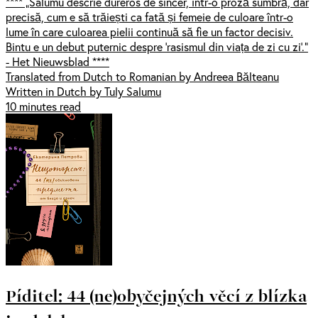
**** „Salumu descrie dureros de sincer, într-o proză sumbră, dar
precisă, cum e să trăiești ca fată și femeie de culoare într-o
lume în care culoarea pielii continuă să fie un factor decisiv.
Bintu e un debut puternic despre ‘rasismul din viața de zi cu zi’.”
- Het Nieuwsblad ****
Translated from Dutch to Romanian by Andreea Bălteanu
Written in Dutch by Tuly Salumu
10 minutes read
Píditel: 44 (ne)obyčejných věcí z blízka