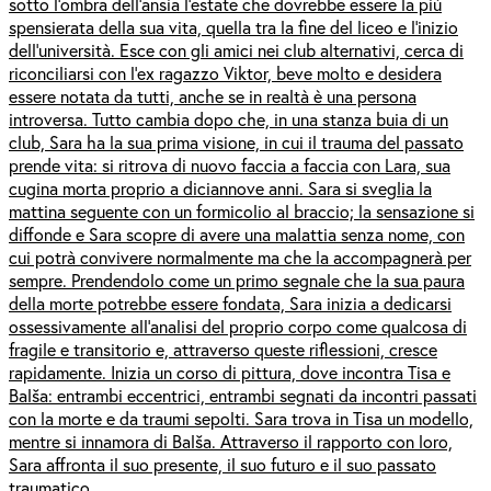
sotto l’ombra dell’ansia l’estate che dovrebbe essere la più
spensierata della sua vita, quella tra la fine del liceo e l’inizio
dell’università. Esce con gli amici nei club alternativi, cerca di
riconciliarsi con l’ex ragazzo Viktor, beve molto e desidera
essere notata da tutti, anche se in realtà è una persona
introversa. Tutto cambia dopo che, in una stanza buia di un
club, Sara ha la sua prima visione, in cui il trauma del passato
prende vita: si ritrova di nuovo faccia a faccia con Lara, sua
cugina morta proprio a diciannove anni. Sara si sveglia la
mattina seguente con un formicolio al braccio; la sensazione si
diffonde e Sara scopre di avere una malattia senza nome, con
cui potrà convivere normalmente ma che la accompagnerà per
sempre. Prendendolo come un primo segnale che la sua paura
della morte potrebbe essere fondata, Sara inizia a dedicarsi
ossessivamente all’analisi del proprio corpo come qualcosa di
fragile e transitorio e, attraverso queste riflessioni, cresce
rapidamente. Inizia un corso di pittura, dove incontra Tisa e
Balša: entrambi eccentrici, entrambi segnati da incontri passati
con la morte e da traumi sepolti. Sara trova in Tisa un modello,
mentre si innamora di Balša. Attraverso il rapporto con loro,
Sara affronta il suo presente, il suo futuro e il suo passato
traumatico.