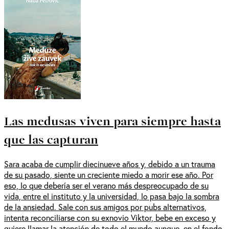
Las medusas viven para siempre hasta
que las capturan
Sara acaba de cumplir diecinueve años y, debido a un trauma
de su pasado, siente un creciente miedo a morir ese año. Por
eso, lo que debería ser el verano más despreocupado de su
vida, entre el instituto y la universidad, lo pasa bajo la sombra
de la ansiedad. Sale con sus amigos por pubs alternativos,
intenta reconciliarse con su exnovio Viktor, bebe en exceso y
quiere llamar la atención de todo el mundo aunque, en el fondo,