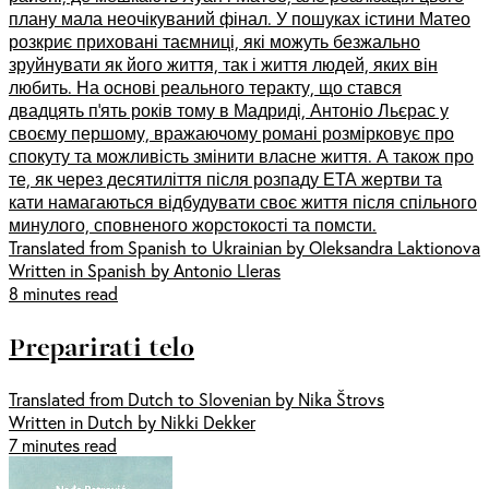
плану мала неочікуваний фінал. У пошуках істини Матео
розкриє приховані таємниці, які можуть безжально
зруйнувати як його життя, так і життя людей, яких він
любить. На основі реального теракту, що стався
двадцять п’ять років тому в Мадриді, Антоніо Льєрас у
своєму першому, вражаючому романі розмірковує про
спокуту та можливість змінити власне життя. А також про
те, як через десятиліття після розпаду ЕТА жертви та
кати намагаються відбудувати своє життя після спільного
минулого, сповненого жорстокості та помсти.
Translated from Spanish to Ukrainian by Oleksandra Laktionova
Written in Spanish by Antonio Lleras
8 minutes read
Preparirati telo
Translated from Dutch to Slovenian by Nika Štrovs
Written in Dutch by Nikki Dekker
7 minutes read