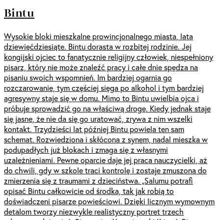
Bintu
Wysokie bloki mieszkalne prowincjonalnego miasta, lata
dziewięćdziesiąte. Bintu dorasta w rozbitej rodzinie. Jej
kongijski ojciec to fanatycznie religijny człowiek, niespełniony
pisarz, który nie może znaleźć pracy i całe dnie spędza na
pisaniu swoich wspomnień. Im bardziej ogarnia go
rozczarowanie, tym częściej sięga po alkohol i tym bardziej
agresywny staje się w domu. Mimo to Bintu uwielbia ojca i
próbuje sprowadzić go na właściwą drogę. Kiedy jednak staje
się jasne, że nie da się go uratować, zrywa z nim wszelki
kontakt. Trzydzieści lat później Bintu powiela ten sam
schemat. Rozwiedziona i skłócona z synem, nadal mieszka w
podupadłych już blokach i zmaga się z własnymi
uzależnieniami. Pewne oparcie daje jej praca nauczycielki, aż
do chwili, gdy w szkole traci kontrolę i zostaje zmuszona do
zmierzenia się z traumami z dzieciństwa. „Salumu potrafi
opisać Bintu całkowicie od środka, tak jak robią to
doświadczeni pisarze powieściowi. Dzięki licznym wymownym
detalom tworzy niezwykle realistyczny portret trzech