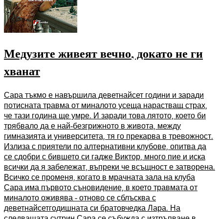
Медузите живеят вечно, докато не ги
хванат
Сара тъкмо е навършила деветнайсет години и заради
потисната травма от миналото усеща нарастващ страх,
че тази година ще умре. И заради това лятото, което би
трябвало да е най-безгрижното в живота, между
гимназията и университета, тя го прекарва в тревожност.
Излиза с приятели по алтернативни клубове, опитва да
се сдобри с бившето си гадже Виктор, много пие и иска
всички да я забележат, въпреки че всъщност е затворена.
Всичко се променя, когато в мрачната зала на клуба
Сара има първото съновидение, в което травмата от
миналото оживява - отново се сблъсква с
деветнайсетгодишната си братовчедка Лара. На
следващата сутрин Сара се събужда с изтръпване в