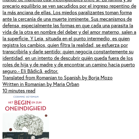
precario equilibrio se ven sacudidos por el ingreso repentino de
la más anciana de ellas. Los miedos paralizantes toman forma
ante la cercanía de una muerte inminente. Sus mecanismos de
defensa, especialmente las formas en que cada una parasita la
vida de la otra en nombre del deber y del amor materno, salen a
la superficie. Y Leia, situada en el punto intermedio, es quien
registra los cambios, quien filtra la realidad, se esfuerza por
transcribirla y darle sentido; quien negocia constantemente su
identidad, en un intento de descubrir quién queda fuera de los
roles de hija y de madre y de encontrar un camino hacia puerto
seguro.- Eli Bădică, editor.
Translated from Romanian to Spanish by Borja Mozo
Written in Romanian by Maria Orban
10 minutes read