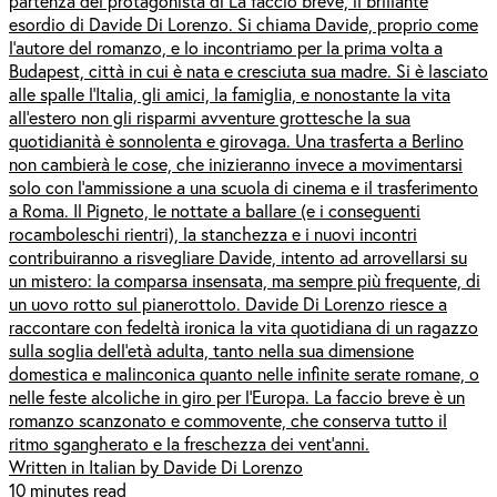
partenza del protagonista di La faccio breve, il brillante
esordio di Davide Di Lorenzo. Si chiama Davide, proprio come
l’autore del romanzo, e lo incontriamo per la prima volta a
Budapest, città in cui è nata e cresciuta sua madre. Si è lasciato
alle spalle l’Italia, gli amici, la famiglia, e nonostante la vita
all’estero non gli risparmi avventure grottesche la sua
quotidianità è sonnolenta e girovaga. Una trasferta a Berlino
non cambierà le cose, che inizieranno invece a movimentarsi
solo con l’ammissione a una scuola di cinema e il trasferimento
a Roma. Il Pigneto, le nottate a ballare (e i conseguenti
rocamboleschi rientri), la stanchezza e i nuovi incontri
contribuiranno a risvegliare Davide, intento ad arrovellarsi su
un mistero: la comparsa insensata, ma sempre più frequente, di
un uovo rotto sul pianerottolo. Davide Di Lorenzo riesce a
raccontare con fedeltà ironica la vita quotidiana di un ragazzo
sulla soglia dell’età adulta, tanto nella sua dimensione
domestica e malinconica quanto nelle infinite serate romane, o
nelle feste alcoliche in giro per l’Europa. La faccio breve è un
romanzo scanzonato e commovente, che conserva tutto il
ritmo sgangherato e la freschezza dei vent’anni.
Written in Italian by Davide Di Lorenzo
10 minutes read