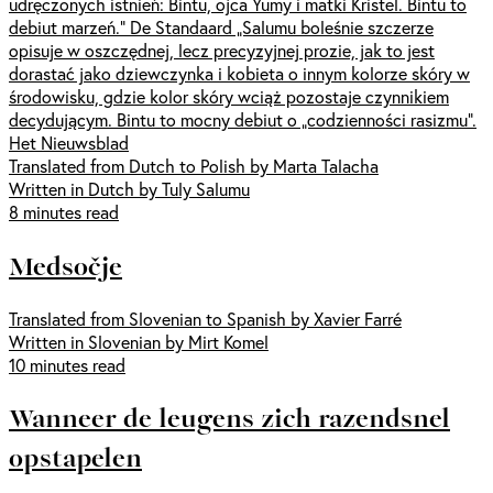
udręczonych istnień: Bintu, ojca Yumy i matki Kristel. Bintu to
debiut marzeń.” De Standaard „Salumu boleśnie szczerze
opisuje w oszczędnej, lecz precyzyjnej prozie, jak to jest
dorastać jako dziewczynka i kobieta o innym kolorze skóry w
środowisku, gdzie kolor skóry wciąż pozostaje czynnikiem
decydującym. Bintu to mocny debiut o „codzienności rasizmu”.
Het Nieuwsblad
Translated from Dutch to Polish by Marta Talacha
Written in Dutch by Tuly Salumu
8 minutes read
Medsočje
Translated from Slovenian to Spanish by Xavier Farré
Written in Slovenian by Mirt Komel
10 minutes read
Wanneer de leugens zich razendsnel
opstapelen