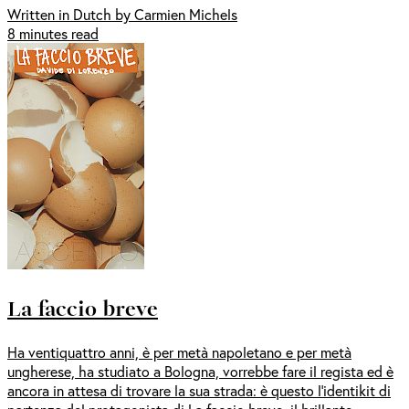
Written in Dutch by Carmien Michels
8 minutes read
La faccio breve
Ha ventiquattro anni, è per metà napoletano e per metà
ungherese, ha studiato a Bologna, vorrebbe fare il regista ed è
ancora in attesa di trovare la sua strada: è questo l’identikit di