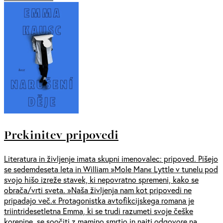
Prekinitev pripovedi
Literatura in življenje imata skupni imenovalec: pripoved. Pišejo
se sedemdeseta leta in William »Mole Man« Lyttle v tunelu pod
svojo hišo izreže stavek, ki nepovratno spremeni, kako se
obrača/vrti sveta. »Naša življenja nam kot pripovedi ne
pripadajo več.« Protagonistka avtofikcijskega romana je
triintridesetletna Emma, ki se trudi razumeti svoje češke
korenine, se soočiti z mamino smrtjo in najti odgovore na