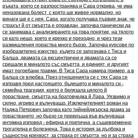
ръката, което се разпространява и Сара открива, че има
неназована болест, с която ще живее нормално, но
винаги ще е с нея. Сара, когато получава първия знак, че
страхът й от смъртта е оправдан, започва панически да
се занимава с анализирането на това понятие, на тялото
си като нещо, което е крехко и преходно, и чрез тези
размишления пораства много бързо. Започва курсове по
изобразително изкуство, където се запознава с Тиса и
Балша, двамата са ексцентрични и двамата са се
срещали в миналото със смъртта, и единият, и другият
имат погребани травми. В Тиса Сара намира пример, а в
Балша се влюбва. През отношенията си с тях Сара се
изправя пред настоящето, бъдещето и миналото си -
семейна трагедия, която е белязала цялото й
порастване, смъртта на братовчедка й Лара. Уязвимо и
силно, игриво и вълнуващо. Изключителният роман на
Наджа Петрович започва като тийнейджърска драма за
порастването, но бързо се превръща във вълнуваща
интимна изповед - ефирна и поетична, а същевременно
трогателна и болезнена. Това е история за дълбока и
същностна крехкост, за страха от смъртта, но и за страха