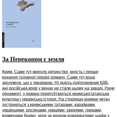
За Перекопом є земля
Крим. Саме тут минуло дитинство, юність і перше
кохання головної героїні роману. Саме тут вона
зрозуміла, що є українкою. Ні дідусь-підполковник КДБ,
ані російська кров у венах не стали цьому на заваді. Наче
орнамент, у романі переплітаються кримськотатарська
культура і українська історія. На сторінках книжки читач
зустрінеться з кримськими татарами, караїмами,
українцями, росіянами, німцями, євреями, греками,
вірменами Криму, крок за кроком відкриватиме шафи з