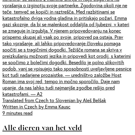
vprašanja o izginotju svoje partnerke. Zgodovina okoli nje ne
teče, temveč se kopiči in raztrešča. Med razbitinami se
katastrofalno dviga vodna gladina in pritiskajo požari. Emma
gazi skoznje, da bi se malenkost oddaljila od ljubezni, v kateri
se zmaguje in izgublja. V njenem pripovedovanju na konec
prispemo skupaj ali vsak po svoje, pripoved pa ostaja. Prav
tako vprašanje, ali lahko pripovedovanje človeku pomaga
soočiti se s tragičnimi dogodki. Težišče romana se skriva v
preizkušanju možnosti jezika in pripovedi kot orodij, s katerimi
se soočimo z bolečimi dogodki. Besedilo je polno slikovitih
podob, vanj se vpisujejo tako sposobnosti uveljavljene pesnice
kot tudi nadarjene prozaistke. — uredništvo založbe Host
Roman ima svoj red, tempo in močno sporočilo. Daje nam
upanje, da nas lahko tudi najmanjše zgodbe rešijo pred
katastrofami. — A2
Translated from Czech to Slovenian by Aleš Belšak
Written in Czech by Emma Kausc
9 minutes read
Alle dieren van het veld