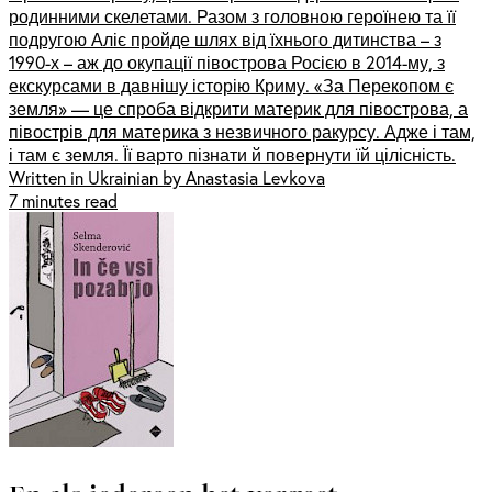
родинними скелетами. Разом з головною героїнею та її
подругою Аліє пройде шлях від їхнього дитинства – з
1990-х – аж до окупації півострова Росією в 2014-му, з
екскурсами в давнішу історію Криму. «За Перекопом є
земля» — це спроба відкрити материк для півострова, а
півострів для материка з незвичного ракурсу. Адже і там,
і там є земля. Її варто пізнати й повернути їй цілісність.
Written in Ukrainian by Anastasia Levkova
7 minutes read