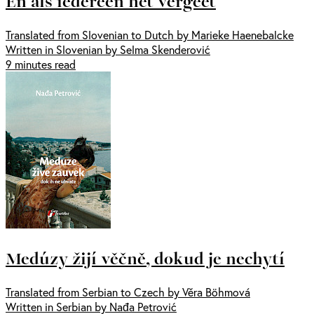
En als iedereen het vergeet
Translated from Slovenian to Dutch by Marieke Haenebalcke
Written in Slovenian by Selma Skenderović
9 minutes read
Medúzy žijí věčně, dokud je nechytí
Translated from Serbian to Czech by Věra Böhmová
Written in Serbian by Nađa Petrović