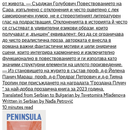
от живота. — Сърджан Голубович Повествованието на
Сара, изпълнено с отклонения и често оцветено с лек
самоироничен хумор, не е стереотипният литературен
глас на подрастващия. Отклоненията в историята й често
се сгъстяват в удивителни езикови образи, които
получават и „външен“ еквивалент: без да се ограничава
до чисто реалистична проза, авторката е внесла в
романа важни фантастични мотиви и цели онирични
сцени, които интегрира хармонично и изключително
функционално в повествованието и ги използва като
значими структурни елементи на цялото произведение.
— Из становището на журито в състав проф. д-р Йелена
Панич Мараш, проф. д-р Предраг Петрович и д-р Тияна
Тропин при присъждането на наградата "Гроздана Плуич
" за най-добра прозаична книга за 2023 година.
Translated from Serbian to Bulgarian by Tsvetomira Mladenova
Written in Serbian by Nađa Petrović
10 minutes read