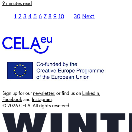
9 minutes read
1
2
3
4
5
6
7
8
9
10
…
30
Next
Sign up for our
newsl
etter
, or find us on
LinkedIn
,
Facebook
and
Instagram
.
© 2026 CELA. All rights reserved.