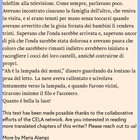
telefilm alla televisione. Come sempre, parlavano poco.
Avevano incontrato ciascuno la famiglia dell’altro, che veniva
in visita, e si erano tenuti per mano senza toccarsi quando
avevano avvertito che la gioia forzata dei bambini li rendeva
tristi. Sapevano che l’onda sarebbe arrivata e, sapevano ancor
di più che l’onda sarebbe stata dolorosa e avevano paura che
coloro che sarebbero rimasti indietro avrebbero iniziato a
raccogliere i cocci dei loro castelli, anziché costruirne di
propri.
“Ah è la lampada dei nonni,” dissero guardando da lontano la
prua del letto. La nave aveva rallentato e scivolava
lentamente verso la lampada, e quando furono vicini,
tirarono insieme il filo e l’accesero.
Quanto è bella la luce!
This text has been made possible thanks to the collaborative
efforts of the CELA network. Are you interested in reading
more translated chapters of this writer? Please reach out to us!
More by Maria Alampi