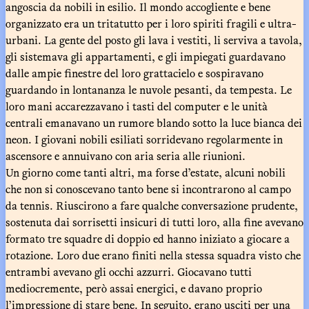
angoscia da nobili in esilio. Il mondo accogliente e bene
organizzato era un tritatutto per i loro spiriti fragili e ultra-
urbani. La gente del posto gli lava i vestiti, li serviva a tavola,
gli sistemava gli appartamenti, e gli impiegati guardavano
dalle ampie finestre del loro grattacielo e sospiravano
guardando in lontananza le nuvole pesanti, da tempesta. Le
loro mani accarezzavano i tasti del computer e le unità
centrali emanavano un rumore blando sotto la luce bianca dei
neon. I giovani nobili esiliati sorridevano regolarmente in
ascensore e annuivano con aria seria alle riunioni.
Un giorno come tanti altri, ma forse d’estate, alcuni nobili
che non si conoscevano tanto bene si incontrarono al campo
da tennis. Riuscirono a fare qualche conversazione prudente,
sostenuta dai sorrisetti insicuri di tutti loro, alla fine avevano
formato tre squadre di doppio ed hanno iniziato a giocare a
rotazione. Loro due erano finiti nella stessa squadra visto che
entrambi avevano gli occhi azzurri. Giocavano tutti
mediocremente, però assai energici, e davano proprio
l’impressione di stare bene. In seguito, erano usciti per una