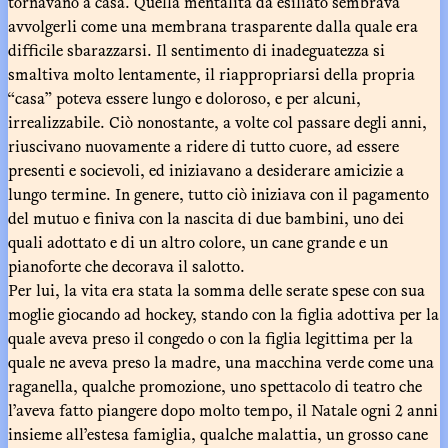
tornavano a casa. Quella mentalità da esiliato sembrava
avvolgerli come una membrana trasparente dalla quale era
difficile sbarazzarsi. Il sentimento di inadeguatezza si
smaltiva molto lentamente, il riappropriarsi della propria
“casa” poteva essere lungo e doloroso, e per alcuni,
irrealizzabile. Ciò nonostante, a volte col passare degli anni,
riuscivano nuovamente a ridere di tutto cuore, ad essere
presenti e socievoli, ed iniziavano a desiderare amicizie a
lungo termine. In genere, tutto ciò iniziava con il pagamento
del mutuo e finiva con la nascita di due bambini, uno dei
quali adottato e di un altro colore, un cane grande e un
pianoforte che decorava il salotto.
Per lui, la vita era stata la somma delle serate spese con sua
moglie giocando ad hockey, stando con la figlia adottiva per la
quale aveva preso il congedo o con la figlia legittima per la
quale ne aveva preso la madre, una macchina verde come una
raganella, qualche promozione, uno spettacolo di teatro che
l’aveva fatto piangere dopo molto tempo, il Natale ogni 2 anni
insieme all’estesa famiglia, qualche malattia, un grosso cane