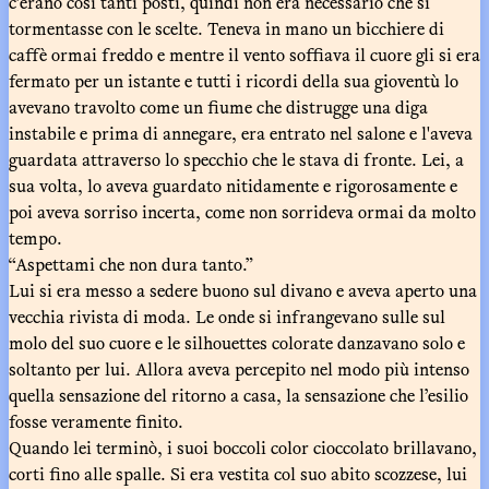
c’erano così tanti posti, quindi non era necessario che si
tormentasse con le scelte. Teneva in mano un bicchiere di
caffè ormai freddo e mentre il vento soffiava il cuore gli si era
fermato per un istante e tutti i ricordi della sua gioventù lo
avevano travolto come un fiume che distrugge una diga
instabile e prima di annegare, era entrato nel salone e l'aveva
guardata attraverso lo specchio che le stava di fronte. Lei, a
sua volta, lo aveva guardato nitidamente e rigorosamente e
poi aveva sorriso incerta, come non sorrideva ormai da molto
tempo.
“Aspettami che non dura tanto.”
Lui si era messo a sedere buono sul divano e aveva aperto una
vecchia rivista di moda. Le onde si infrangevano sulle sul
molo del suo cuore e le silhouettes colorate danzavano solo e
soltanto per lui. Allora aveva percepito nel modo più intenso
quella sensazione del ritorno a casa, la sensazione che l’esilio
fosse veramente finito.
Quando lei terminò, i suoi boccoli color cioccolato brillavano,
corti fino alle spalle. Si era vestita col suo abito scozzese, lui