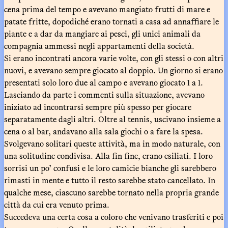
cena prima del tempo e avevano mangiato frutti di mare e
patate fritte, dopodiché erano tornati a casa ad annaffiare le
piante e a dar da mangiare ai pesci, gli unici animali da
compagnia ammessi negli appartamenti della società.
Si erano incontrati ancora varie volte, con gli stessi o con altri
nuovi, e avevano sempre giocato al doppio. Un giorno si erano
presentati solo loro due al campo e avevano giocato 1 a 1.
Lasciando da parte i commenti sulla situazione, avevano
iniziato ad incontrarsi sempre più spesso per giocare
separatamente dagli altri. Oltre al tennis, uscivano insieme a
cena o al bar, andavano alla sala giochi o a fare la spesa.
Svolgevano solitari queste attività, ma in modo naturale, con
una solitudine condivisa. Alla fin fine, erano esiliati. I loro
sorrisi un po’ confusi e le loro camicie bianche gli sarebbero
rimasti in mente e tutto il resto sarebbe stato cancellato. In
qualche mese, ciascuno sarebbe tornato nella propria grande
città da cui era venuto prima.
Succedeva una certa cosa a coloro che venivano trasferiti e poi