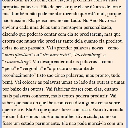
próprias palavras. Hão de pensar que ela se dá ares de forte,
mas também não pode mentir dizendo que está mal, porque
não é assim. Ela pensa mesmo em tudo. No Ano Novo vai
enviar a cada uma delas uma mensagem personalizada,
dizendo que poderão contar com ela se precisarem, mas que
espera que nunca vão precisar tanto dela quanto ela precisou
delas no ano passado. Vai aprender palavras novas – como
“
mortification
” ou “
the narcissist
”, “
lovebombing
” e
“
ruminating
”. Vai desaprender outras palavras – como
“pena” e “vergonha” e “a procura constante de
reconhecimento” (isto são cinco palavras, mas pronto, tudo
bem). Vai colocar as palavras umas ao lado das outras e umas
por baixo das outras. Vai fabricar frases com elas, quanto
mais palavras conhecer, mais textos poderá produzir. Vai
saber que nada do que lhe aconteceu diz alguma coisa sobre
quem ela é. Ela é o que quiser fazer com isso. Está divorciada
– é um fato – mas não é uma mulher divorciada, como se
fosse um estado permanente. Ele não pode marcá-la com um