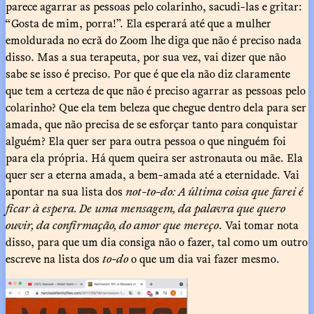
parece agarrar as pessoas pelo colarinho, sacudi-las e gritar:
“Gosta de mim, porra!”. Ela esperará até que a mulher
emoldurada no ecrã do Zoom lhe diga que não é preciso nada
disso. Mas a sua terapeuta, por sua vez, vai dizer que não
sabe se isso é preciso. Por que é que ela não diz claramente
que tem a certeza de que não é preciso agarrar as pessoas pelo
colarinho? Que ela tem beleza que chegue dentro dela para ser
amada, que não precisa de se esforçar tanto para conquistar
alguém? Ela quer ser para outra pessoa o que ninguém foi
para ela própria. Há quem queira ser astronauta ou mãe. Ela
quer ser a eterna amada, a bem-amada até a eternidade. Vai
apontar na sua lista dos
not-to-do: A última coisa que farei é
ficar à espera. De uma mensagem, da palavra que quero
ouvir, da confirmação, do amor que mereço
. Vai tomar nota
disso, para que um dia consiga não o fazer, tal como um outro
escreve na lista dos
to-do
o que um dia vai fazer mesmo.