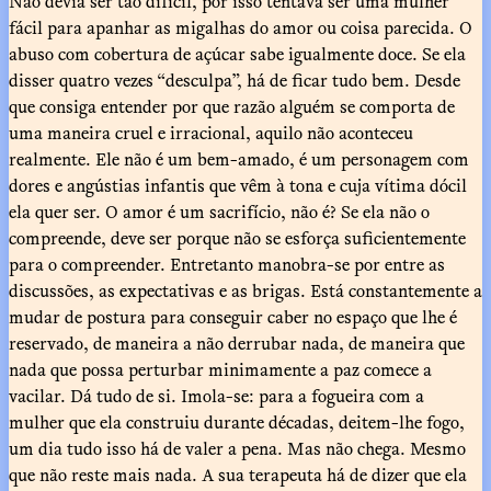
Não devia ser tão difícil, por isso tentava ser uma mulher
fácil para apanhar as migalhas do amor ou coisa parecida. O
abuso com cobertura de açúcar sabe igualmente doce. Se ela
disser quatro vezes “desculpa”, há de ficar tudo bem. Desde
que consiga entender por que razão alguém se comporta de
uma maneira cruel e irracional, aquilo não aconteceu
realmente. Ele não é um bem-amado, é um personagem com
dores e angústias infantis que vêm à tona e cuja vítima dócil
ela quer ser. O amor é um sacrifício, não é? Se ela não o
compreende, deve ser porque não se esforça suficientemente
para o compreender. Entretanto manobra-se por entre as
discussões, as expectativas e as brigas. Está constantemente a
mudar de postura para conseguir caber no espaço que lhe é
reservado, de maneira a não derrubar nada, de maneira que
nada que possa perturbar minimamente a paz comece a
vacilar. Dá tudo de si. Imola-se: para a fogueira com a
mulher que ela construiu durante décadas, deitem-lhe fogo,
um dia tudo isso há de valer a pena. Mas não chega. Mesmo
que não reste mais nada. A sua terapeuta há de dizer que ela