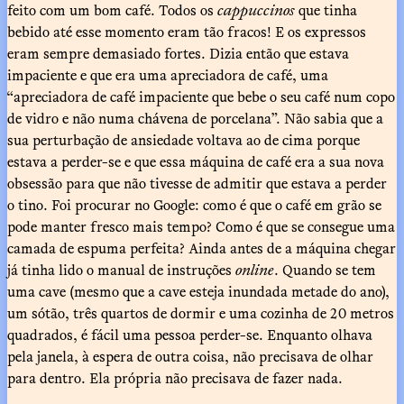
feito com um bom café. Todos os
cappuccinos
que tinha
bebido até esse momento eram tão fracos! E os expressos
eram sempre demasiado fortes. Dizia então que estava
impaciente e que era uma apreciadora de café, uma
“apreciadora de café impaciente que bebe o seu café num copo
de vidro e não numa chávena de porcelana”. Não sabia que a
sua perturbação de ansiedade voltava ao de cima porque
estava a perder-se e que essa máquina de café era a sua nova
obsessão para que não tivesse de admitir que estava a perder
o tino. Foi procurar no Google: como é que o café em grão se
pode manter fresco mais tempo? Como é que se consegue uma
camada de espuma perfeita? Ainda antes de a máquina chegar
já tinha lido o manual de instruções
online
. Quando se tem
uma cave (mesmo que a cave esteja inundada metade do ano),
um sótão, três quartos de dormir e uma cozinha de 20 metros
quadrados, é fácil uma pessoa perder-se. Enquanto olhava
pela janela, à espera de outra coisa, não precisava de olhar
para dentro. Ela própria não precisava de fazer nada.