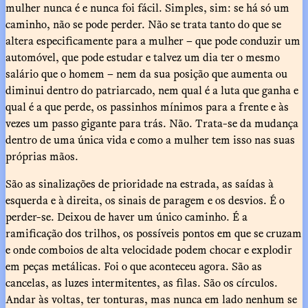
mulher nunca é e nunca foi fácil. Simples, sim: se há só um
caminho, não se pode perder. Não se trata tanto do que se
altera especificamente para a mulher – que pode conduzir um
automóvel, que pode estudar e talvez um dia ter o mesmo
salário que o homem – nem da sua posição que aumenta ou
diminui dentro do patriarcado, nem qual é a luta que ganha e
qual é a que perde, os passinhos mínimos para a frente e às
vezes um passo gigante para trás. Não. Trata-se da mudança
dentro de uma única vida e como a mulher tem isso nas suas
próprias mãos.
São as sinalizações de prioridade na estrada, as saídas à
esquerda e à direita, os sinais de paragem e os desvios. É o
perder-se. Deixou de haver um único caminho. É a
ramificação dos trilhos, os possíveis pontos em que se cruzam
e onde comboios de alta velocidade podem chocar e explodir
em peças metálicas. Foi o que aconteceu agora. São as
cancelas, as luzes intermitentes, as filas. São os círculos.
Andar às voltas, ter tonturas, mas nunca em lado nenhum se