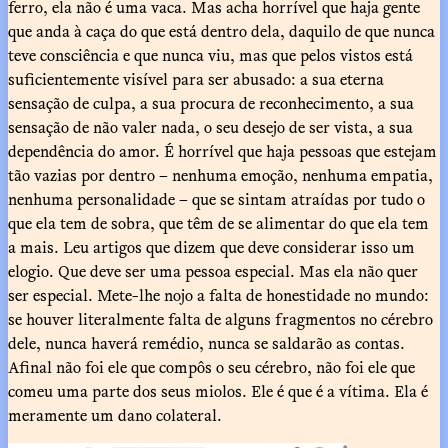
ferro, ela não é uma vaca. Mas acha horrível que haja gente
que anda à caça do que está dentro dela, daquilo de que nunca
teve consciência e que nunca viu, mas que pelos vistos está
suficientemente visível para ser abusado: a sua eterna
sensação de culpa, a sua procura de reconhecimento, a sua
sensação de não valer nada, o seu desejo de ser vista, a sua
dependência do amor. É horrível que haja pessoas que estejam
tão vazias por dentro – nenhuma emoção, nenhuma empatia,
nenhuma personalidade – que se sintam atraídas por tudo o
que ela tem de sobra, que têm de se alimentar do que ela tem
a mais. Leu artigos que dizem que deve considerar isso um
elogio. Que deve ser uma pessoa especial. Mas ela não quer
ser especial. Mete-lhe nojo a falta de honestidade no mundo:
se houver literalmente falta de alguns fragmentos no cérebro
dele, nunca haverá remédio, nunca se saldarão as contas.
Afinal não foi ele que compôs o seu cérebro, não foi ele que
comeu uma parte dos seus miolos. Ele é que é a vítima. Ela é
meramente um dano colateral.