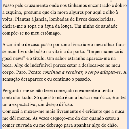
Passo pelo cruzamento onde nos tínhamos encontrado e dobro
a esquina, presumo que ela mora algures por aqui e olho à
volta. Plantas à janela, lombadas de livros descoloridas,
cheira-me a sopa e a água da louça. Um ninho de saudade
compõe-se no meu estômago.
A caminho de casa passo por uma livraria e o meu olhar fixa-
se num livro de bolso na vitrina da porta. “Impermanence is
good news” é o título. Um sabor estranho aparece-me na
boca. Algo de indefinível parece estar a deslocar-se no meu
corpo. Paro. Penso:
continua a respirar, o corpo adapta-se
. A
sensação desaparece e eu continuo o passeio.
Pergunto-me se não terei começado novamente a tentar
controlar tudo. Só que isto não é uma busca neurótica, é antes
uma expectativa, um desejo difuso.
Comecei a mexer-me mais livremente e é evidente que a nuca
me dói menos. Às vezes esqueço-me da dor quando estou a
comer curvada ou me debruço para apanhar algo do chão.