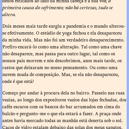
dedos esticados ao lado da minha cabeça e a sua voz;
a
primeira causa do sofrimento; não há certezas, tudo se
altera.
Dois meses mais tarde surgiu a pandemia e o mundo alterou-
se efetivamente. O estúdio de yoga fechou e ela desapareceu
da minha vida. Mas não foi um verdadeiro desaparecimento.
Prefiro encará-lo como uma alteração. Tal como uma chave
não desaparece, mas passa para outro lugar, tal como os
nossos pais morrem e nós descobrimos, anos mais tarde, os
rastos que deixaram no nosso pensamento. Ou como uma
nuvem muda de composição. Mas, se ela não desapareceu,
onde é que está?
Começo por andar à procura dela no bairro. Passeio nas ruas
vazias, ao longo dos expositores vazios das lojas fechadas, dos
cafés escuros com os bancos do bar arrumados em cima do
balcão e pergunto-me o que ela estará a fazer. A praça onde
antes havia mercado todas as manhãs está deserta sob o sol.
Cacos de vidro estalam debaixo das solas dos meus sapatos.