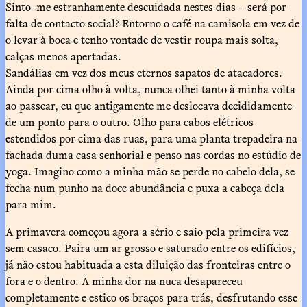
Sinto-me estranhamente descuidada nestes dias – será por
falta de contacto social? Entorno o café na camisola em vez de
o levar à boca e tenho vontade de vestir roupa mais solta,
calças menos apertadas.
Sandálias em vez dos meus eternos sapatos de atacadores.
Ainda por cima olho à volta, nunca olhei tanto à minha volta
ao passear, eu que antigamente me deslocava decididamente
de um ponto para o outro. Olho para cabos elétricos
estendidos por cima das ruas, para uma planta trepadeira na
fachada duma casa senhorial e penso nas cordas no estúdio de
yoga. Imagino como a minha mão se perde no cabelo dela, se
fecha num punho na doce abundância e puxa a cabeça dela
para mim.
A primavera começou agora a sério e saio pela primeira vez
sem casaco. Paira um ar grosso e saturado entre os edifícios,
já não estou habituada a esta diluição das fronteiras entre o
fora e o dentro. A minha dor na nuca desapareceu
completamente e estico os braços para trás, desfrutando esse