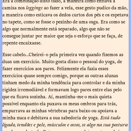
Era a combinação disto tudo, a maneira como enfiava a
camisa nos
leggings
ao fazer a vela, esse gesto pudico da mão,
a maneira como esticava os dedos curtos dos pés e os espetava
no tapete, como se fosse o pezinho de uma osga. Era como se
algo que normalmente está separado, algo que não se
consegue juntar por maior que seja o esforço que se faça, de
repente encaixasse.
Esse cabelo…Cheirei-o pela primeira vez quando fizemos as
duas um exercício. Muito gosta disso o pessoal do yoga, de
fazer exercícios aos pares. Felizmente ela fazia esses
exercícios quase sempre comigo, porque as outras alunas
tinham medo da minha tendência para controlar e da minha
rigidez irremediável e formavam logo pares entre elas pelo
que eu ficava sozinha. Aí, mantinha-me o mais quieta
possível enquanto ela puxava os meus ombros para trás,
empurrava as minhas vértebras para baixo ou apoiava a
minha nuca e debitava a sua sabedoria de yoga.
Está tudo
ligado, tendões e pele, músculos e ossos, se algo na sua postura