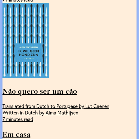
Não quero ser um cão
Translated from Dutch to Portugese by Lut Caenen
Written in Dutch by Alma Mathijsen
7 minutes read
Em casa