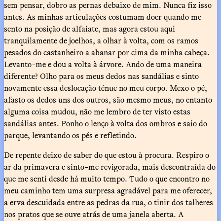
sem pensar, dobro as pernas debaixo de mim. Nunca fiz isso
antes. As minhas articulações costumam doer quando me
sento na posição de alfaiate, mas agora estou aqui
tranquilamente de joelhos, a olhar à volta, com os ramos
pesados do castanheiro a abanar por cima da minha cabeça.
Levanto-me e dou a volta à árvore. Ando de uma maneira
diferente? Olho para os meus dedos nas sandálias e sinto
novamente essa deslocação ténue no meu corpo. Mexo o pé,
afasto os dedos uns dos outros, são mesmo meus, no entanto
alguma coisa mudou, não me lembro de ter visto estas
sandálias antes. Ponho o lenço à volta dos ombros e saio do
parque, levantando os pés e refletindo.
De repente deixo de saber do que estou à procura. Respiro o
ar da primavera e sinto-me revigorada, mais descontraída do
que me senti desde há muito tempo. Tudo o que encontro no
meu caminho tem uma surpresa agradável para me oferecer,
a erva descuidada entre as pedras da rua, o tinir dos talheres
nos pratos que se ouve atrás de uma janela aberta. A