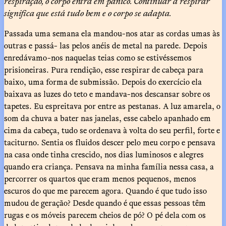
respiração, o corpo entra em pânico. Continuar a respirar
significa que está tudo bem e o corpo se adapta.
Passada uma semana ela mandou-nos atar as cordas umas às
outras e passá- las pelos anéis de metal na parede. Depois
enredávamo-nos naquelas teias como se estivéssemos
prisioneiras. Pura rendição, esse respirar de cabeça para
baixo, uma forma de submissão. Depois do exercício ela
baixava as luzes do teto e mandava-nos descansar sobre os
tapetes. Eu espreitava por entre as pestanas. A luz amarela, o
som da chuva a bater nas janelas, esse cabelo apanhado em
cima da cabeça, tudo se ordenava à volta do seu perfil, forte e
taciturno. Sentia os fluidos descer pelo meu corpo e pensava
na casa onde tinha crescido, nos dias luminosos e alegres
quando era criança. Pensava na minha família nessa casa, a
percorrer os quartos que eram menos pequenos, menos
escuros do que me parecem agora. Quando é que tudo isso
mudou de geração? Desde quando é que essas pessoas têm
rugas e os móveis parecem cheios de pó? O pé dela com os