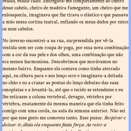
muda, muda tudo
. Entregava-me completamente ao cheiro
desse cabelo, cheiro de madeira fumegante, um cheiro que me
enlouquecia, imaginava que lhe tirava o elástico e que passava
a mão nessa cortina teatral, enfiando os meus dedos por entre
os seus cabelos.
No inverno encontrei-a na rua, surpreendida por vê-la
vestida sem ser com roupa de yoga, por essa nova combinação
com a cor da sua pele e dos olhos, uma combinação que não
era menos harmoniosa. Descobrimos que morávamos no
mesmo bairro. Enquanto ela contava como tinha aterrado
aqui, eu olhava para o seu lenço ocre e imaginava-a deitada
no chão e eu a cruzar as pontas do lenço debaixo das suas
omoplatas e a levantá-la, até que o tecido se estendesse e eu
lhe esticasse a coluna vertebral, devagar, vértebra por
vértebra, exatamente da mesma maneira que ela tinha feito
comigo com uma corda, na aula da semana anterior. Não sei
por que esse gesto me comoveu tanto. Esse puxar.
Respirar e
deixar ir, dizia ela enquanto fazia força. Ao reter a