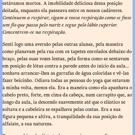
estávamos mortos. A imobilidade deliciosa dessa posição
deitada, enquanto ela passeava entre os nossos cadáveres.
Continuem a respirar, sigam a vossa respiração como se fosse
um fio que passa pelo nariz e segue pelo lábio superior.
Concentrem-se na respiração
.
Senti logo uma aversão pelas outras alunas, pela maneira
como planavam pela rua com os tapetes enrolados debaixo do
braço, pelas suas vozes lentas, pela forma como se sentavam
em posição de lótus contra a parede antes do início da aula…
sonhava arrancar-lhes as garrafas de água coloridas e vê-las
fazer beicinho. Odiava todas as pessoas do yoga que estavam
à minha volta, menos ela. Era a maneira como ela apanhava o
cabelo preto, forte, em cima da cabeça, num carrapito que, ao
longo da aula, ia descendo suavemente até que o elástico se
soltava e a cabeleira se espalhava pelas costas. Era a sua
figura pequena e altiva, a tranquilidade da sua posição de
alfaiate, a sua natureza.