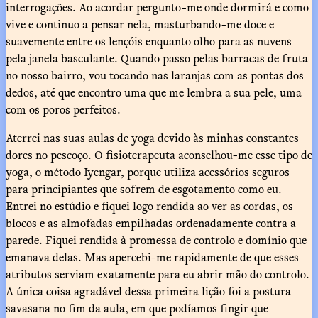
interrogações. Ao acordar pergunto-me onde dormirá e como
vive e continuo a pensar nela, masturbando-me doce e
suavemente entre os lençóis enquanto olho para as nuvens
pela janela basculante. Quando passo pelas barracas de fruta
no nosso bairro, vou tocando nas laranjas com as pontas dos
dedos, até que encontro uma que me lembra a sua pele, uma
com os poros perfeitos.
Aterrei nas suas aulas de yoga devido às minhas constantes
dores no pescoço. O fisioterapeuta aconselhou-me esse tipo de
yoga, o método Iyengar, porque utiliza acessórios seguros
para principiantes que sofrem de esgotamento como eu.
Entrei no estúdio e fiquei logo rendida ao ver as cordas, os
blocos e as almofadas empilhadas ordenadamente contra a
parede. Fiquei rendida à promessa de controlo e domínio que
emanava delas. Mas apercebi-me rapidamente de que esses
atributos serviam exatamente para eu abrir mão do controlo.
A única coisa agradável dessa primeira lição foi a postura
savasana no fim da aula, em que podíamos fingir que