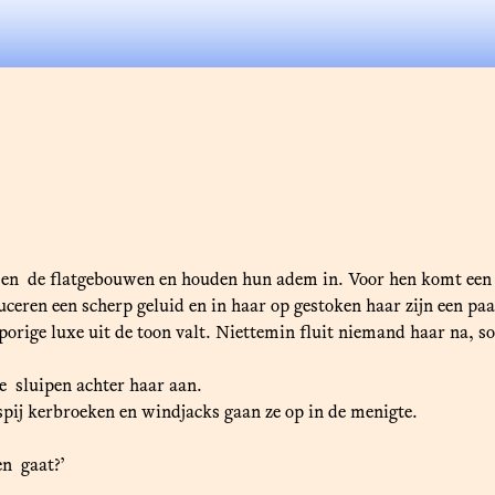
sen de flatgebouwen en houden hun adem in. Voor hen komt een v
ren een scherp geluid en in haar op gestoken haar zijn een paa
orige luxe uit de toon valt. Niettemin fluit niemand haar na, s
ee sluipen achter haar aan.
spij kerbroeken en windjacks gaan ze op in de menigte.
een gaat?’