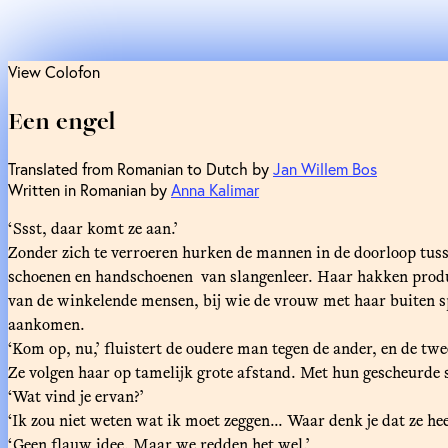
View Colofon
Een engel
Translated from Romanian to Dutch by
Jan Willem Bos
Written in Romanian by
Anna Kalimar
‘Ssst, daar komt ze aan.’
Zonder zich te verroeren hurken de mannen in de doorloop tus
schoenen en handschoenen van slangenleer. Haar hakken produce
van de winkelende mensen, bij wie de vrouw met haar buiten sp
aankomen.
‘Kom op, nu,’ fluistert de oudere man tegen de ander, en de tw
Ze volgen haar op tamelijk grote afstand. Met hun gescheurde 
‘Wat vind je ervan?’
‘Ik zou niet weten wat ik moet zeggen... Waar denk je dat ze h
‘Geen flauw idee. Maar we redden het wel.’