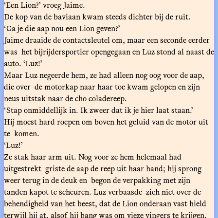
‘Een Lion?’ vroeg Jaime.
De kop van de baviaan kwam steeds dichter bij de ruit.
‘Ga je die aap nou een Lion geven?’
Jaime draaide de contactsleutel om, maar een seconde eerder
was het bijrijdersportier opengegaan en Luz stond al naast de
auto. ‘Luz!’
Maar Luz negeerde hem, ze had alleen nog oog voor de aap,
die over de motorkap naar haar toe kwam gelopen en zijn
neus uitstak naar de cho coladereep.
‘Stap onmiddellijk in. Ik zweer dat ik je hier laat staan.’
Hij moest hard roepen om boven het geluid van de motor uit
te komen.
‘Luz!’
Ze stak haar arm uit. Nog voor ze hem helemaal had
uitgestrekt griste de aap de reep uit haar hand; hij sprong
weer terug in de deuk en begon de verpakking met zijn
tanden kapot te scheuren. Luz verbaasde zich niet over de
behendigheid van het beest, dat de Lion onderaan vast hield
terwijl hij at, alsof hij bang was om vieze vingers te krijgen.