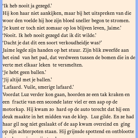
‘Ik heb nooit ja gezegd.’
Hij kon haar niet aankijken, maar bij het uitspreken van die
woor den voelde hij hoe zijn bloed sneller begon te stromen.
‘Je kunt er toch niet zomaar op los blijven leven, Jaime.’
‘Nooit. Ik heb nooit gezegd dat ik dit wilde.’
‘Dacht je dat dit een soort verkoudheidje was?’
Jaime legde zijn handen op het stuur. Zijn blik zweefde aan
het eind van het pad, dat verdween tussen de bomen die in de
verte met elkaar leken te versmelten.
‘Je hebt geen ballen.’
‘Jij altijd met je ballen.’
‘Lafaard. Vuile, smerige lafaard.’
Voordat Luz verder kon gaan, hoorden ze een tak kraken en
een fractie van een seconde later viel er een aap op de
motorkap. Hij kwam zo hard op de auto terecht dat hij een
deuk maakte in het midden van de klep. Luz gilde. En ze had
haar gil nog niet geslaakt of de aap kwam overeind en ging
op zijn achterpoten staan. Hij grijnsde spottend en ontblootte