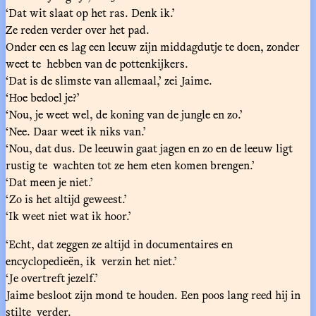
‘Dat wit slaat op het ras. Denk ik.’
Ze reden verder over het pad.
Onder een es lag een leeuw zijn middagdutje te doen, zonder
weet te hebben van de pottenkijkers.
‘Dat is de slimste van allemaal,’ zei Jaime.
‘Hoe bedoel je?’
‘Nou, je weet wel, de koning van de jungle en zo.’
‘Nee. Daar weet ik niks van.’
‘Nou, dat dus. De leeuwin gaat jagen en zo en de leeuw ligt
rustig te wachten tot ze hem eten komen brengen.’
‘Dat meen je niet.’
‘Zo is het altijd geweest.’
‘Ik weet niet wat ik hoor.’
‘Echt, dat zeggen ze altijd in documentaires en
encyclopedieën, ik verzin het niet.’
‘Je overtreft jezelf.’
Jaime besloot zijn mond te houden. Een poos lang reed hij in
stilte verder.