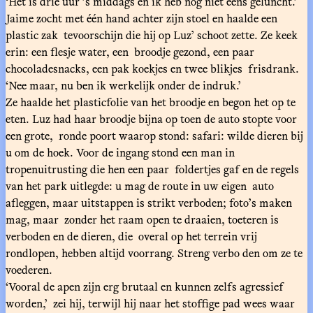
‘Het is drie uur ’s middags en ik heb nog niet eens geluncht.’
Jaime zocht met één hand achter zijn stoel en haalde een
plastic zak tevoorschijn die hij op Luz’ schoot zette. Ze keek
erin: een flesje water, een broodje gezond, een paar
chocoladesnacks, een pak koekjes en twee blikjes frisdrank.
‘Nee maar, nu ben ik werkelijk onder de indruk.’
Ze haalde het plasticfolie van het broodje en begon het op te
eten. Luz had haar broodje bijna op toen de auto stopte voor
een grote, ronde poort waarop stond: safari: wilde dieren bij
u om de hoek. Voor de ingang stond een man in
tropenuitrusting die hen een paar foldertjes gaf en de regels
van het park uitlegde: u mag de route in uw eigen auto
afleggen, maar uitstappen is strikt verboden; foto’s maken
mag, maar zonder het raam open te draaien, toeteren is
verboden en de dieren, die overal op het terrein vrij
rondlopen, hebben altijd voorrang. Streng verbo den om ze te
voederen.
‘Vooral de apen zijn erg brutaal en kunnen zelfs agressief
worden,’ zei hij, terwijl hij naar het stoffige pad wees waar