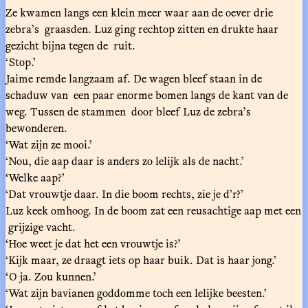
Ze kwamen langs een klein meer waar aan de oever drie
zebra’s graasden. Luz ging rechtop zitten en drukte haar
gezicht bijna tegen de ruit.
‘Stop.’
Jaime remde langzaam af. De wagen bleef staan in de
schaduw van een paar enorme bomen langs de kant van de
weg. Tussen de stammen door bleef Luz de zebra’s
bewonderen.
‘Wat zijn ze mooi.’
‘Nou, die aap daar is anders zo lelijk als de nacht.’
‘Welke aap?’
‘Dat vrouwtje daar. In die boom rechts, zie je d’r?’
Luz keek omhoog. In de boom zat een reusachtige aap met een
grijzige vacht.
‘Hoe weet je dat het een vrouwtje is?’
‘Kijk maar, ze draagt iets op haar buik. Dat is haar jong.’
‘O ja. Zou kunnen.’
‘Wat zijn bavianen goddomme toch een lelijke beesten.’