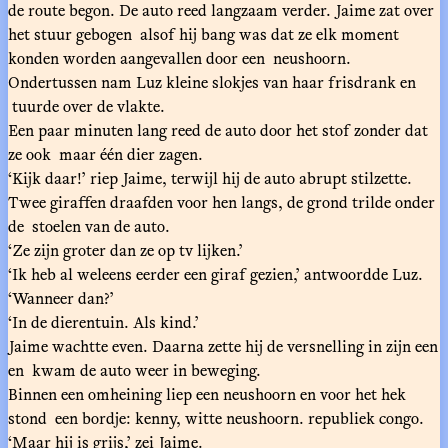
de route begon. De auto reed langzaam verder. Jaime zat over
het stuur gebogen alsof hij bang was dat ze elk moment
konden worden aangevallen door een neushoorn.
Ondertussen nam Luz kleine slokjes van haar frisdrank en
tuurde over de vlakte.
Een paar minuten lang reed de auto door het stof zonder dat
ze ook maar één dier zagen.
‘Kijk daar!’ riep Jaime, terwijl hij de auto abrupt stilzette.
Twee giraffen draafden voor hen langs, de grond trilde onder
de stoelen van de auto.
‘Ze zijn groter dan ze op tv lijken.’
‘Ik heb al weleens eerder een giraf gezien,’ antwoordde Luz.
‘Wanneer dan?’
‘In de dierentuin. Als kind.’
Jaime wachtte even. Daarna zette hij de versnelling in zijn een
en kwam de auto weer in beweging.
Binnen een omheining liep een neushoorn en voor het hek
stond een bordje: kenny, witte neushoorn. republiek congo.
‘Maar hij is grijs,’ zei Jaime.