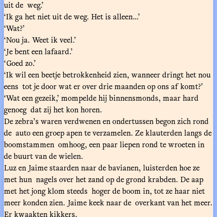
uit de weg.’
‘Ik ga het niet uit de weg. Het is alleen…’
‘Wat?’
‘Nou ja. Weet ik veel.’
‘Je bent een lafaard.’
‘Goed zo.’
‘Ik wil een beetje betrokkenheid zien, wanneer dringt het nou
eens tot je door wat er over drie maanden op ons af komt?’
‘Wat een gezeik,’ mompelde hij binnensmonds, maar hard
genoeg dat zij het kon horen.
De zebra’s waren verdwenen en ondertussen begon zich rond
de auto een groep apen te verzamelen. Ze klauterden langs de
boomstammen omhoog, een paar liepen rond te wroeten in
de buurt van de wielen.
Luz en Jaime staarden naar de bavianen, luisterden hoe ze
met hun nagels over het zand op de grond krabden. De aap
met het jong klom steeds hoger de boom in, tot ze haar niet
meer konden zien. Jaime keek naar de overkant van het meer.
Er kwaakten kikkers.