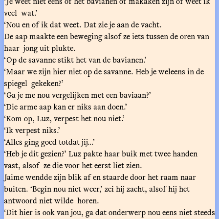
‘Je weet niet eens of het bavianen of makaken zijn of weet ik
veel wat.’
‘Nou en of ik dat weet. Dat zie je aan de vacht.
De aap maakte een beweging alsof ze iets tussen de oren van
haar jong uit plukte.
‘Op de savanne stikt het van de bavianen.’
‘Maar we zijn hier niet op de savanne. Heb je weleens in de
spiegel gekeken?’
‘Ga je me nou vergelijken met een baviaan?’
‘Die arme aap kan er niks aan doen.’
‘Kom op, Luz, verpest het nou niet.’
‘Ik verpest niks.’
‘Alles ging goed totdat jij…’
‘Heb je dit gezien?’ Luz pakte haar buik met twee handen
vast, alsof ze die voor het eerst liet zien.
Jaime wendde zijn blik af en staarde door het raam naar
buiten. ‘Begin nou niet weer,’ zei hij zacht, alsof hij het
antwoord niet wilde horen.
‘Dit hier is ook van jou, ga dat onderwerp nou eens niet steeds