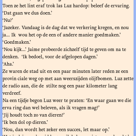
Toen ze het lint eraf trok las Luz hardop: beleef de ervaring.
‘Dat gaan we dus doen.’
‘Nu?’
‘Jazeker. Vandaag is de dag dat we verkering kregen, en nou
ja… Ik wou het op de een of andere manier goedmaken.’
‘Goedmaken.’
‘Nou kijk…’ Jaime probeerde zichzelf tijd te geven om na te
denken. ‘Ik bedoel, voor de afgelopen dagen.’
‘Aha.’
Ze waren de stad uit en een paar minuten later reden ze een
provin ciale weg op met aan weerszijden olijfbomen. Luz zette
de radio aan, die de stilte nog een paar kilometer lang
verdreef.
Na een tijdje begon Luz weer te praten: ‘En waar gaan we die
erva ring dan wel beleven, als ik vragen mag?’
‘Jij houdt toch zo van dieren?’
‘Ik ben dol op dieren.’
‘Nou, dan wordt het zeker een succes, let maar op.’