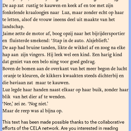
De aap zat rustig te kauwen en keek af en toe met zijn
fonkelende kraaloogjes naar Luz, maar zonder echt op haar
te letten, alsof de vrouw ineens deel uit maakte van het
landschap.
Jaime zette de motor af, boog opzij naar het bijrijdersportier
en fluisterde smekend: ‘Stap in de auto. Alsjeblieft.’
De aap had bruine tanden, likte de wikkel af en zoog na elke
hap aan zijn vingers. Hij leek wel een kind. Een harig kind
dat geniet van een belo ning voor goed gedrag.
Boven de bomen aan de overkant van het meer begon de lucht
oranje te kleuren, de kikkers kwaakten steeds dichterbij en
die baviaan zat maar te kauwen.
Luz legde haar handen naast elkaar op haar buik, zonder haar
blik van het dier af te wenden.
‘Nee,’ zei ze. ‘Nog niet.’
Maar de reep was al bijna op.
This text has been made possible thanks to the collaborative
efforts of the CELA network. Are you interested in reading