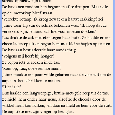
steeds opnieuw zijn tanden.
De bavianen rondom hen begonnen af te druipen. Maar die
op de motorkap bleef staan.
‘Verrekte rotaap. Ik kreeg zowat een hartverzakking,’ zei
Jaime toen hij van de schrik bekomen was. ‘Ik hoop dat ze
verzekerd zijn. Iemand zal hiervoor moeten dokken.’
Luz drukte de zak met eten tegen haar buik. Ze haalde er een
choco ladereep uit en begon hem met kleine hapjes op te eten.
De baviaan bestu deerde haar aandachtig.
‘Volgens mij heeft hij honger.’
Ze begon iets te zoeken in de tas.
‘Kom op, Luz, doe even normaal.’
Jaime maakte een paar wilde gebaren naar de voorruit om de
aap aan het schrikken te maken.
‘Hier is ie.’
Luz haalde een langwerpige, bruin-met-gele reep uit de tas.
Ze hield hem onder haar neus, alsof ze de chocola door de
wikkel heen kon ruiken, en daarna hield ze hem voor de ruit.
De aap tikte met zijn vinger op het glas.