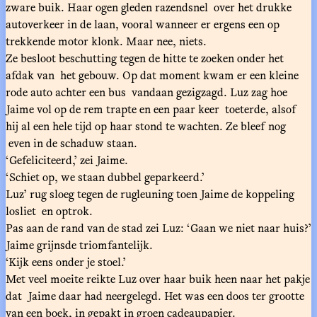
zware buik. Haar ogen gleden razendsnel over het drukke
autoverkeer in de laan, vooral wanneer er ergens een op
trekkende motor klonk. Maar nee, niets.
Ze besloot beschutting tegen de hitte te zoeken onder het
afdak van het gebouw. Op dat moment kwam er een kleine
rode auto achter een bus vandaan gezigzagd. Luz zag hoe
Jaime vol op de rem trapte en een paar keer toeterde, alsof
hij al een hele tijd op haar stond te wachten. Ze bleef nog
even in de schaduw staan.
‘Gefeliciteerd,’ zei Jaime.
‘Schiet op, we staan dubbel geparkeerd.’
Luz’ rug sloeg tegen de rugleuning toen Jaime de koppeling
losliet en optrok.
Pas aan de rand van de stad zei Luz: ‘Gaan we niet naar huis?’
Jaime grijnsde triomfantelijk.
‘Kijk eens onder je stoel.’
Met veel moeite reikte Luz over haar buik heen naar het pakje
dat Jaime daar had neergelegd. Het was een doos ter grootte
van een boek, in gepakt in groen cadeaupapier.