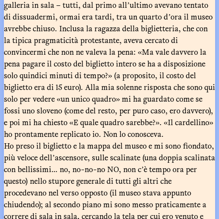
galleria in sala – tutti, dal primo allʼultimo avevano tentato
di dissuadermi, ormai era tardi, tra un quarto dʼora il museo
avrebbe chiuso. Inclusa la ragazza della biglietteria, che con
la tipica pragmaticità protestante, aveva cercato di
convincermi che non ne valeva la pena: «Ma vale davvero la
pena pagare il costo del biglietto intero se ha a disposizione
solo quindici minuti di tempo?» (a proposito, il costo del
biglietto era di 15 euro). Alla mia solenne risposta che sono qui
solo per vedere «un unico quadro» mi ha guardato come se
fossi uno sloveno (come del resto, per puro caso, ero davvero),
e poi mi ha chiesto «E quale quadro sarebbe?». «Il cardellino»
ho prontamente replicato io. Non lo conosceva.
Ho preso il biglietto e la mappa del museo e mi sono fiondato,
più veloce dellʼascensore, sulle scalinate (una doppia scalinata
con bellissimi... no, no-no-no NO, non cʼè tempo ora per
questo) nello stupore generale di tutti gli altri che
procedevano nel verso opposto (il museo stava appunto
chiudendo); al secondo piano mi sono messo praticamente a
correre di sala in sala, cercando la tela per cui ero venuto e