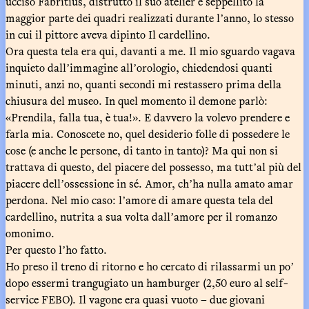
ucciso Fabritius, distrutto il suo atelier e seppellito la
maggior parte dei quadri realizzati durante lʼanno, lo stesso
in cui il pittore aveva dipinto Il cardellino.
Ora questa tela era qui, davanti a me. Il mio sguardo vagava
inquieto dallʼimmagine allʼorologio, chiedendosi quanti
minuti, anzi no, quanti secondi mi restassero prima della
chiusura del museo. In quel momento il demone parlò:
«Prendila, falla tua, è tua!». E davvero la volevo prendere e
farla mia. Conoscete no, quel desiderio folle di possedere le
cose (e anche le persone, di tanto in tanto)? Ma qui non si
trattava di questo, del piacere del possesso, ma tuttʼal più del
piacere dellʼossessione in sé. Amor, chʼha nulla amato amar
perdona. Nel mio caso: lʼamore di amare questa tela del
cardellino, nutrita a sua volta dallʼamore per il romanzo
omonimo.
Per questo lʼho fatto.
Ho preso il treno di ritorno e ho cercato di rilassarmi un poʼ
dopo essermi trangugiato un hamburger (2,50 euro al self-
service FEBO). Il vagone era quasi vuoto – due giovani