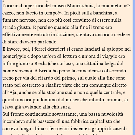
lʼorario di apertura del museo Mauritshuis, la mia meta: «O
cazzo, non faccio in tempo!». In piedi sulla banchina, a
fumare nervoso, non ero più così convinto di essere sulla
strada giusta. E persino quando alla fine il treno era
effettivamente entrato in stazione, stentavo ancora a credere
di stare davvero partendo.
E invece, poi, i ferrei destrieri si erano lanciati al galoppo nel
pomeriggio e dopo unʼora di lettura e unʼora di viaggio ero
infine giunto a Breda (che curioso, una cittadina belga dal
nome sloveno). A Breda ho perso la coincidenza col secondo
treno per via del ritardo del primo, sul quale alla fine sono
stato poi costretto a risalire visto che era comunque diretto
allʼAja, anche se alla stazione sud e non a quella centrale, e
quindi ancora più lontano dal museo che intanto, oramai, si
stava già avviando alla chiusura.
Sul fronte continentale sovrastante, una bassa nuvolosità
incombeva sulle bassezze di una fabbrica capitalista che
correva lungo i binari ferroviari insieme a gruppi di case di