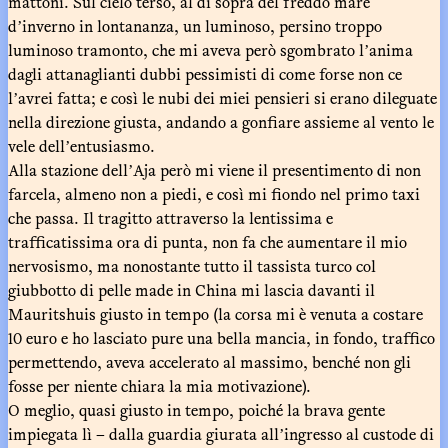
mattoni. Sul cielo terso, al di sopra del freddo mare
dʼinverno in lontananza, un luminoso, persino troppo
luminoso tramonto, che mi aveva però sgombrato lʼanima
dagli attanaglianti dubbi pessimisti di come forse non ce
lʼavrei fatta; e così le nubi dei miei pensieri si erano dileguate
nella direzione giusta, andando a gonfiare assieme al vento le
vele dellʼentusiasmo.
Alla stazione dellʼAja però mi viene il presentimento di non
farcela, almeno non a piedi, e così mi fiondo nel primo taxi
che passa. Il tragitto attraverso la lentissima e
trafficatissima ora di punta, non fa che aumentare il mio
nervosismo, ma nonostante tutto il tassista turco col
giubbotto di pelle made in China mi lascia davanti il
Mauritshuis giusto in tempo (la corsa mi è venuta a costare
10 euro e ho lasciato pure una bella mancia, in fondo, traffico
permettendo, aveva accelerato al massimo, benché non gli
fosse per niente chiara la mia motivazione).
O meglio, quasi giusto in tempo, poiché la brava gente
impiegata lì – dalla guardia giurata allʼingresso al custode di