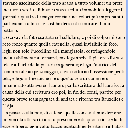
stavano ascoltando della trap araba a tutto volume; un prete
taciturno vestito di bianco stava seduto immobile a leggere il
giornale; quattro teenager conciati nei colori più improbabili
parlavano tra loro – e così ho deciso di rimirare il mio
bottino.
Osservavo la foto scattata col cellulare, e poi di colpo mi sono
reso conto quanto quella catenella, quasi invisibile in foto,
leghi non solo lʼuccellino alla mangiatoia, costringendolo
ineluttabilmente a tornarvi, ma lega anche il pittore alla sua
tela e allʼarte della pittura in generale; e lega lʼautrice del
romanzo al suo personaggio, creato attorno lʼossessione per la
tela, e lega infine anche me a questa tela di cui mi ero
innamorato attraverso lʼamore per la scrittura dellʼautrice, a
causa della cui scrittura ero poi, in fin dei conti, partito per
questa breve scampagnata di andata e ritorno tra Bruxelles e
LʼAja.
Ho pensato alla mie, di catene, quelle con cui il mio demone
mi vincola alla scrittura: a prescindere da quanto io creda di
essere libero, ogni volta faccio puntualmente ritorno allʼatto