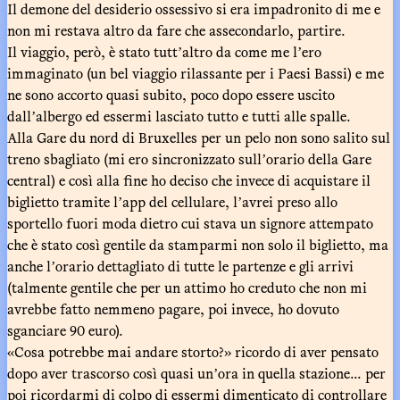
Il demone del desiderio ossessivo si era impadronito di me e
non mi restava altro da fare che assecondarlo, partire.
Il viaggio, però, è stato tuttʼaltro da come me lʼero
immaginato (un bel viaggio rilassante per i Paesi Bassi) e me
ne sono accorto quasi subito, poco dopo essere uscito
dallʼalbergo ed essermi lasciato tutto e tutti alle spalle.
Alla Gare du nord di Bruxelles per un pelo non sono salito sul
treno sbagliato (mi ero sincronizzato sullʼorario della Gare
central) e così alla fine ho deciso che invece di acquistare il
biglietto tramite lʼapp del cellulare, lʼavrei preso allo
sportello fuori moda dietro cui stava un signore attempato
che è stato così gentile da stamparmi non solo il biglietto, ma
anche lʼorario dettagliato di tutte le partenze e gli arrivi
(talmente gentile che per un attimo ho creduto che non mi
avrebbe fatto nemmeno pagare, poi invece, ho dovuto
sganciare 90 euro).
«Cosa potrebbe mai andare storto?» ricordo di aver pensato
dopo aver trascorso così quasi unʼora in quella stazione... per
poi ricordarmi di colpo di essermi dimenticato di controllare