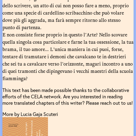
dello scrivere, un atto di cui non posso fare a meno, proprio
come una specie di cardellino scribacchino che può volare
dove più gli aggrada, ma farà sempre ritorno allo stesso
punto di partenza.
E non consiste forse proprio in questo lʼArte? Nello scovare
quella singola cosa particolare e farne la tua ossessione, la tua
brama, il tuo amore... Lʼunica maniera in cui puoi, forse,
tentare di tramutare i demoni che cavalcano te in destrieri
che sei tu a cavalcare verso lʼorizzonte, magari incontro a uno
di quei tramonti che dipingevano i vecchi maestri della scuola
fiamminga?
This text has been made possible thanks to the collaborative
efforts of the CELA network. Are you interested in reading
more translated chapters of this writer? Please reach out to us!
More by Lucia Gaja Scuteri