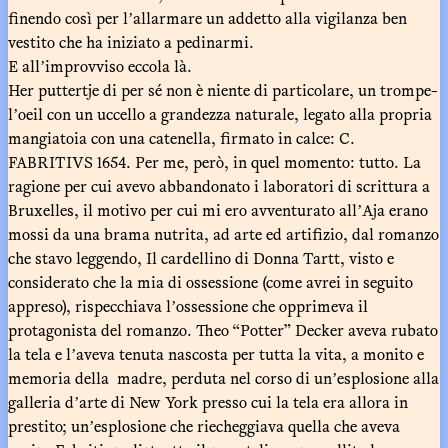
finendo così per lʼallarmare un addetto alla vigilanza ben
vestito che ha iniziato a pedinarmi.
E allʼimprovviso eccola là.
Her puttertje di per sé non è niente di particolare, un trompe-
lʼoeil con un uccello a grandezza naturale, legato alla propria
mangiatoia con una catenella, firmato in calce: C.
FABRITIVS 1654. Per me, però, in quel momento: tutto. La
ragione per cui avevo abbandonato i laboratori di scrittura a
Bruxelles, il motivo per cui mi ero avventurato allʼAja erano
mossi da una brama nutrita, ad arte ed artifizio, dal romanzo
che stavo leggendo, Il cardellino di Donna Tartt, visto e
considerato che la mia di ossessione (come avrei in seguito
appreso), rispecchiava lʼossessione che opprimeva il
protagonista del romanzo. Theo “Potter” Decker aveva rubato
la tela e lʼaveva tenuta nascosta per tutta la vita, a monito e
memoria della madre, perduta nel corso di unʼesplosione alla
galleria dʼarte di New York presso cui la tela era allora in
prestito; unʼesplosione che riecheggiava quella che aveva