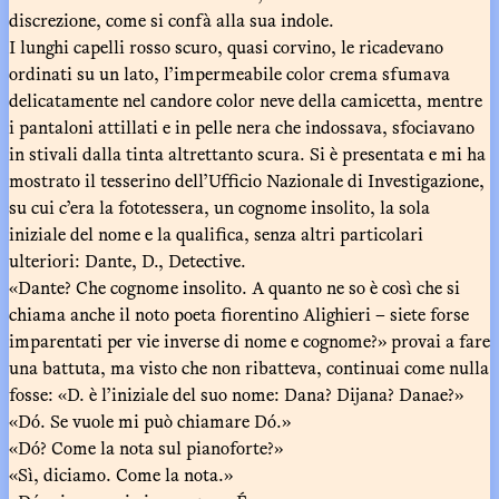
discrezione, come si confà alla sua indole.
I lunghi capelli rosso scuro, quasi corvino, le ricadevano
ordinati su un lato, l’impermeabile color crema sfumava
delicatamente nel candore color neve della camicetta, mentre
i pantaloni attillati e in pelle nera che indossava, sfociavano
in stivali dalla tinta altrettanto scura. Si è presentata e mi ha
mostrato il tesserino dell’Ufficio Nazionale di Investigazione,
su cui c’era la fototessera, un cognome insolito, la sola
iniziale del nome e la qualifica, senza altri particolari
ulteriori: Dante, D., Detective.
«Dante? Che cognome insolito. A quanto ne so è così che si
chiama anche il noto poeta fiorentino Alighieri – siete forse
imparentati per vie inverse di nome e cognome?» provai a fare
una battuta, ma visto che non ribatteva, continuai come nulla
fosse: «D. è l’iniziale del suo nome: Dana? Dijana? Danae?»
«Dó. Se vuole mi può chiamare Dó.»
«Dó? Come la nota sul pianoforte?»
«Sì, diciamo. Come la nota.»