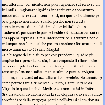
me, allora no, per niente, non puoi ragionare sul serio su un
bel nulla. Ragionare significa innanzitutto e soprattutto
mettere da parte tutti i sentimenti; ma questo io, almeno per
ora, proprio non riesco a farlo: perché non si tratta
semplicemente di una “vittima di omicidio” o di un
“cadavere”, per usare le parole fredde e distaccate con cui si
era appena espressa la mia interlocutrice. La vittima non è
chiunque, non è un qualche povero anonimo sfortunato, no, il
morto ammazzato è la mia Magda!
«Ho bisogno del suo aiuto per comprendere il quadro più
ampio» ha ripreso la parola, interrompendo il silenzio che
aveva riempito la stanza nel frattempo, ma stavolta con un
tono un po’ meno studiatamente calmo e pacato. «Signor
Tlomm, mi aiuterà ad acciuffare il colpevole?». Ho annuito (e
come potevo fare altrimenti?): «Certo, Dante, le farò da
Virgilio in questi cieli di Medisonzo tramutatisi in Inferi».
Si è alzata dal divano in tutta la sua eleganza e io sarei voluto
sprofondare dalla vergogna perché nell’alzarsi si era dovuta