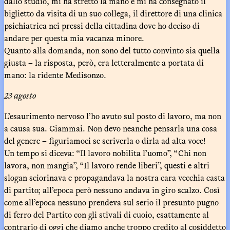
dallo studio, mi ha stretto la mano e mi ha consegnato il
biglietto da visita di un suo collega, il direttore di una clinica
psichiatrica nei pressi della cittadina dove ho deciso di
andare per questa mia vacanza minore.
Quanto alla domanda, non sono del tutto convinto sia quella
giusta – la risposta, però, era letteralmente a portata di
mano: la ridente Medisonzo.
23 agosto
L’esaurimento nervoso l’ho avuto sul posto di lavoro, ma non
a causa sua. Giammai. Non devo neanche pensarla una cosa
del genere – figuriamoci se scriverla o dirla ad alta voce!
Un tempo si diceva: “Il lavoro nobilita l’uomo”, “Chi non
lavora, non mangia”, “Il lavoro rende liberi”, questi e altri
slogan sciorinava e propagandava la nostra cara vecchia casta
di partito; all’epoca però nessuno andava in giro scalzo. Così
come all’epoca nessuno prendeva sul serio il presunto pugno
di ferro del Partito con gli stivali di cuoio, esattamente al
contrario di oggi che diamo anche troppo credito al cosiddetto