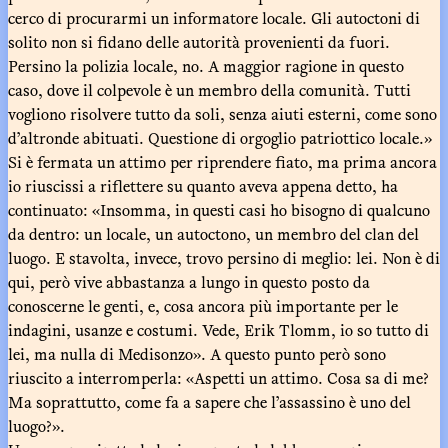
cerco di procurarmi un informatore locale. Gli autoctoni di
solito non si fidano delle autorità provenienti da fuori.
Persino la polizia locale, no. A maggior ragione in questo
caso, dove il colpevole è un membro della comunità. Tutti
vogliono risolvere tutto da soli, senza aiuti esterni, come sono
d’altronde abituati. Questione di orgoglio patriottico locale.»
Si è fermata un attimo per riprendere fiato, ma prima ancora
io riuscissi a riflettere su quanto aveva appena detto, ha
continuato: «Insomma, in questi casi ho bisogno di qualcuno
da dentro: un locale, un autoctono, un membro del clan del
luogo. E stavolta, invece, trovo persino di meglio: lei. Non è di
qui, però vive abbastanza a lungo in questo posto da
conoscerne le genti, e, cosa ancora più importante per le
indagini, usanze e costumi. Vede, Erik Tlomm, io so tutto di
lei, ma nulla di Medisonzo». A questo punto però sono
riuscito a interromperla: «Aspetti un attimo. Cosa sa di me?
Ma soprattutto, come fa a sapere che l’assassino è uno del
luogo?».