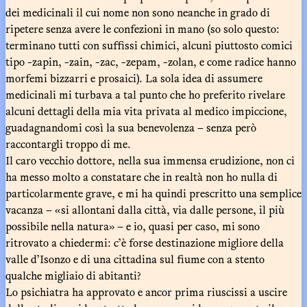
dei medicinali il cui nome non sono neanche in grado di
ripetere senza avere le confezioni in mano (so solo questo:
terminano tutti con suffissi chimici, alcuni piuttosto comici
tipo -zapin, -zain, -zac, -zepam, -zolan, e come radice hanno
morfemi bizzarri e prosaici). La sola idea di assumere
medicinali mi turbava a tal punto che ho preferito rivelare
alcuni dettagli della mia vita privata al medico impiccione,
guadagnandomi così la sua benevolenza – senza però
raccontargli troppo di me.
Il caro vecchio dottore, nella sua immensa erudizione, non ci
ha messo molto a constatare che in realtà non ho nulla di
particolarmente grave, e mi ha quindi prescritto una semplice
vacanza – «si allontani dalla città, via dalle persone, il più
possibile nella natura» – e io, quasi per caso, mi sono
ritrovato a chiedermi: c’è forse destinazione migliore della
valle d’Isonzo e di una cittadina sul fiume con a stento
qualche migliaio di abitanti?
Lo psichiatra ha approvato e ancor prima riuscissi a uscire