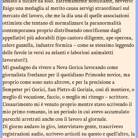
andato a ficcare da solo. Estremamente nobilitante, nevvero?
Esigo una medaglia al merito causa servigi straordinari sul
mercato del lavoro, che me la dia una di quelle associazioni
ottimiste che tentano di normalizzare la paranormalità
contemporanea proprio distribuendo onorificenze dagli
appellativi più adorabili (tipo castoro diligente, ape operosa,
celere gazzella, industre formica – come se stessimo leggendo
delle favole in versi su zelanti e laboriosi animaletti
lavoratori!).
Mi guadagno da vivere a Nova Gorica lavorando come
giornalista freelance per il quotidiano Primoske novice, ma
proprio come sono nato altrove, e per la precisione a
Šempeter pri Gorici, San Pietro di Gorizia, così di mestiere, o
meglio di vocazione, faccio, o meglio mi ritengo – scrittore.
L’esaurimento mi è venuto proprio mentre stavo scrivendo il
mio primo romanzo, in un periodo in cui avevo accumulato
parecchi arretrati anche con il lavoro al giornale.
Di giorno andavo in giro, intervistavo gente, trascrivevo
registrazioni audio, scrivevo articoli su questo e quell’altro, la