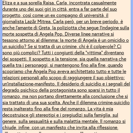
Eliza e a sua sorella Raisa. Carla, incontrata casualmente
durante uno dei suoi giri in città, entra a far parte del suo
progetto, così come un ex compagno di università, il
giornalista Lazăr Mitrea. Carla però, per un breve periodo, è
anche l’amante di Greta, la poliziotta che segue l’indagine sulla
morte sospetta di Angela Pop. Diverse linee narrative si
tessono attorno al dilemma: la morte di Angela è un omicidio o
un suicidio? Se si tratta di un crimine, chi è il colpevole? Ci
sono più complici? Tutti i congiunti della “vittima” diventano
dei sospetti. Il sospetto e la tensione, sia quella narrativa che
quella tra i personaggi, si mantengono fino alla fine, quando
scopriamo che Angela Pop aveva architettato tutto e tutte le
relazioni personali allo scopo di raggiungere il suo obiettivo:
un’installazione-manifesto. Il desiderio di suicidio e i segnali del
degrado psichico della protagonista sono sparsi in tutto il
romanzo, ma non portano direttamente alla conclusione che si
sia trattato di una sua scelta. Anche il dilemma crimine-suicidio
resta inalterato fino alla fine del romanzo. La vita è mia
decostruisce gli stereotipi e i pregiudizi sulla famiglia, sul
genere, sulla sessualità e sulla malattia mentale. Il romanzo si
chiude, infine, con un manifesto che invita alla riflessione,