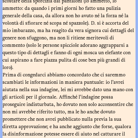
scostare della sporcizia dai pantaloni (lo ammetto, lo
ammetto: da quando i primi giorni ho fatto una pulizia
generale della casa, da allora non ho avuto né la forza né la
volontà di sfiorare né scopa né spazzole). D. si è accorta del
mio imbarazzo, ma ha reagito da vera signora cui dettagli del
genere non sfuggono, ma non li ritiene meritevoli di
commento (solo le persone spicciole adorano aggrapparsi a
questo tipo di dettagli e fanno di ogni mosca un elefante con
cui aspirano a fare piazza pulita di cose ben più grandi di
loro).
Prima di congedarci abbiamo concordato che ci saremmo
scambiati le informazioni in maniera puntuale: io l’avrei
aiutata nella sua indagine, lei mi avrebbe dato una mano con
gli articoli per il giornale. Affinché l’indagine possa
proseguire indisturbata, ho dovuto non solo acconsentire che
non mi avrebbe riferito tutto, ma le ho anche dovuto
promettere che non avrei pubblicato nulla previa la sua
diretta approvazione; e ha anche aggiunto che forse, qualora
la disinformazione potesse essere di aiuto nel catturare il