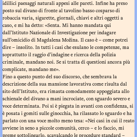
idillici paesaggi naturali appesi alle pareti. Infine ha preso
posto sul divano di fronte al tavolino basso cosparso di
robaccia varia, sigarette, giornali, chiavi e altri oggetti a
caso, e mi ha detto: «Senta. Mi hanno mandata qui
dall’Istituto Nazionale di Investigazione per indagare
sull’omicidio di Magdalena Možina. Il caso è – come potrei
dire – insolito. In tutti i casi che esulano le competenze, ma
soprattutto il raggio d’indagine e ricerca della polizia
criminale, mandano noi. Se si tratta di questioni ancora più
complicate, mandano me».
Fino a questo punto del suo discorso, che sembrava la
descrizione della sua mansione lavorativa come risulta dal
sito dell’Istituto, era rimasta comodamente appoggiata allo
schienale del divano a mani incrociate, con sguardo severo e
voce determinata. Poi si è piegata in avanti con confidenza, si
è posata i gomiti sulle ginocchia, ha rilassato lo sguardo e ha
parlato con una voce molto meno tesa: «Nei casi in cui il reato
avviene in seno a piccole comunità, cerco – e lo faccio, mi
preme sottolinearlo, scavalcando le procedure standard –