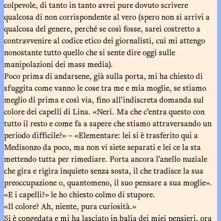
colpevole, di tanto in tanto avrei pure dovuto scrivere
qualcosa di non corrispondente al vero (spero non si arrivi a
qualcosa del genere, perché se così fosse, sarei costretto a
contravvenire al codice etico dei giornalisti, cui mi attengo
nonostante tutto quello che si sente dire oggi sulle
manipolazioni dei mass media).
Poco prima di andarsene, già sulla porta, mi ha chiesto di
sfuggita come vanno le cose tra me e mia moglie, se stiamo
meglio di prima e così via, fino all’indiscreta domanda sul
colore dei capelli di Lina. «Neri. Ma che c’entra questo con
tutto il resto e come fa a sapere che stiamo attraversando un
periodo difficile?» – «Elementare: lei si è trasferito qui a
Medisonzo da poco, ma non vi siete separati e lei ce la sta
mettendo tutta per rimediare. Porta ancora l’anello nuziale
che gira e rigira inquieto senza sosta, il che tradisce la sua
preoccupazione o, quantomeno, il suo pensare a sua moglie».
«E i capelli?» le ho chiesto colmo di stupore.
«Il colore? Ah, niente, pura curiosità.»
Si è congedata e mi ha lasciato in balia dei miei pensieri, ora