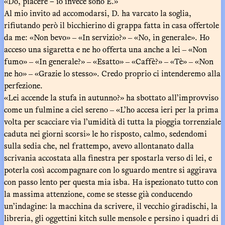
«Dó, piacere – io invece sono É.»
Al mio invito ad accomodarsi, D. ha varcato la soglia,
rifiutando però il bicchierino di grappa fatta in casa offertole
da me: «Non bevo» ‒ «In servizio?» ‒ «No, in generale». Ho
acceso una sigaretta e ne ho offerta una anche a lei ‒ «Non
fumo» ‒ «In generale?» ‒ «Esatto» ‒ «Caffè?» ‒ «Tè» ‒ «Non
ne ho» ‒ «Grazie lo stesso». Credo proprio ci intenderemo alla
perfezione.
«Lei accende la stufa in autunno?» ha sbottato all’improvviso
come un fulmine a ciel sereno ‒ «L’ho accesa ieri per la prima
volta per scacciare via l’umidità di tutta la pioggia torrenziale
caduta nei giorni scorsi» le ho risposto, calmo, sedendomi
sulla sedia che, nel frattempo, avevo allontanato dalla
scrivania accostata alla finestra per spostarla verso di lei, e
poterla così accompagnare con lo sguardo mentre si aggirava
con passo lento per questa mia isba. Ha ispezionato tutto con
la massima attenzione, come se stesse già conducendo
un’indagine: la macchina da scrivere, il vecchio giradischi, la
libreria, gli oggettini kitch sulle mensole e persino i quadri di