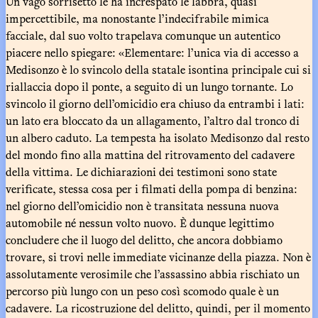
Un vago sorrisetto le ha increspato le labbra, quasi
impercettibile, ma nonostante l’indecifrabile mimica
facciale, dal suo volto trapelava comunque un autentico
piacere nello spiegare: «Elementare: l’unica via di accesso a
Medisonzo è lo svincolo della statale isontina principale cui si
riallaccia dopo il ponte, a seguito di un lungo tornante. Lo
svincolo il giorno dell’omicidio era chiuso da entrambi i lati:
un lato era bloccato da un allagamento, l’altro dal tronco di
un albero caduto. La tempesta ha isolato Medisonzo dal resto
del mondo fino alla mattina del ritrovamento del cadavere
della vittima. Le dichiarazioni dei testimoni sono state
verificate, stessa cosa per i filmati della pompa di benzina:
nel giorno dell’omicidio non è transitata nessuna nuova
automobile né nessun volto nuovo. È dunque legittimo
concludere che il luogo del delitto, che ancora dobbiamo
trovare, si trovi nelle immediate vicinanze della piazza. Non è
assolutamente verosimile che l’assassino abbia rischiato un
percorso più lungo con un peso così scomodo quale è un
cadavere. La ricostruzione del delitto, quindi, per il momento