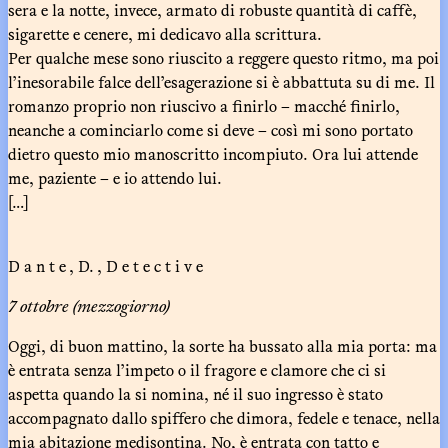
sera e la notte, invece, armato di robuste quantità di caffè,
sigarette e cenere, mi dedicavo alla scrittura.
Per qualche mese sono riuscito a reggere questo ritmo, ma poi
l’inesorabile falce dell’esagerazione si è abbattuta su di me. Il
romanzo proprio non riuscivo a finirlo – macché finirlo,
neanche a cominciarlo come si deve – così mi sono portato
dietro questo mio manoscritto incompiuto. Ora lui attende
me, paziente – e io attendo lui.
[…]
D a n t e , D. , D e t e c t i v e
7 ottobre (mezzogiorno)
Oggi, di buon mattino, la sorte ha bussato alla mia porta: ma
è entrata senza l’impeto o il fragore e clamore che ci si
aspetta quando la si nomina, né il suo ingresso è stato
accompagnato dallo spiffero che dimora, fedele e tenace, nella
mia abitazione medisontina. No, è entrata con tatto e