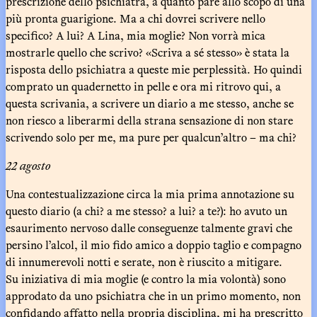
prescrizione dello psichiatra, a quanto pare allo scopo di una
più pronta guarigione. Ma a chi dovrei scrivere nello
specifico? A lui? A Lina, mia moglie? Non vorrà mica
mostrarle quello che scrivo? «Scriva a sé stesso» è stata la
risposta dello psichiatra a queste mie perplessità. Ho quindi
comprato un quadernetto in pelle e ora mi ritrovo qui, a
questa scrivania, a scrivere un diario a me stesso, anche se
non riesco a liberarmi della strana sensazione di non stare
scrivendo solo per me, ma pure per qualcun’altro – ma chi?
22 agosto
Una contestualizzazione circa la mia prima annotazione su
questo diario (a chi? a me stesso? a lui? a te?): ho avuto un
esaurimento nervoso dalle conseguenze talmente gravi che
persino l’alcol, il mio fido amico a doppio taglio e compagno
di innumerevoli notti e serate, non è riuscito a mitigare.
Su iniziativa di mia moglie (e contro la mia volontà) sono
approdato da uno psichiatra che in un primo momento, non
confidando affatto nella propria disciplina, mi ha prescritto