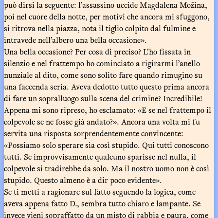
può dirsi la seguente: l’assassino uccide Magdalena Možina,
poi nel cuore della notte, per motivi che ancora mi sfuggono,
si ritrova nella piazza, nota il tiglio colpito dal fulmine e
intravede nell’albero una bella occasione».
Una bella occasione? Per cosa di preciso? L’ho fissata in
silenzio e nel frattempo ho cominciato a rigirarmi l’anello
nunziale al dito, come sono solito fare quando rimugino su
una faccenda seria. Aveva dedotto tutto questo prima ancora
di fare un sopralluogo sulla scena del crimine? Incredibile!
Appena mi sono ripreso, ho esclamato: «E se nel frattempo il
colpevole se ne fosse già andato?». Ancora una volta mi fu
servita una risposta sorprendentemente convincente:
«Possiamo solo sperare sia così stupido. Qui tutti conoscono
tutti. Se improvvisamente qualcuno sparisse nel nulla, il
colpevole si tradirebbe da solo. Ma il nostro uomo non è così
stupido. Questo almeno è a dir poco evidente».
Se ti metti a ragionare sul fatto seguendo la logica, come
aveva appena fatto D., sembra tutto chiaro e lampante. Se
invece vieni sopraffatto da un misto di rabbia e paura, come