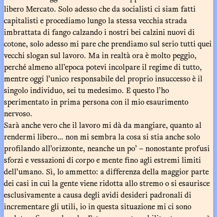
libero Mercato. Solo adesso che da socialisti ci siam fatti
capitalisti e procediamo lungo la stessa vecchia strada
imbrattata di fango calzando i nostri bei calzini nuovi di
cotone, solo adesso mi pare che prendiamo sul serio tutti quei
vecchi slogan sul lavoro. Ma in realtà ora è molto peggio,
perché almeno all’epoca potevi incolpare il regime di tutto,
mentre oggi l’unico responsabile del proprio insuccesso è il
singolo individuo, sei tu medesimo. E questo l’ho
sperimentato in prima persona con il mio esaurimento
nervoso.
Sarà anche vero che il lavoro mi dà da mangiare, quanto al
rendermi libero... non mi sembra la cosa si stia anche solo
profilando all’orizzonte, neanche un po’ – nonostante profusi
sforzi e vessazioni di corpo e mente fino agli estremi limiti
dell’umano. Sì, lo ammetto: a differenza della maggior parte
dei casi in cui la gente viene ridotta allo stremo o si esaurisce
esclusivamente a causa degli avidi desideri padronali di
incrementare gli utili, io in questa situazione mi ci sono