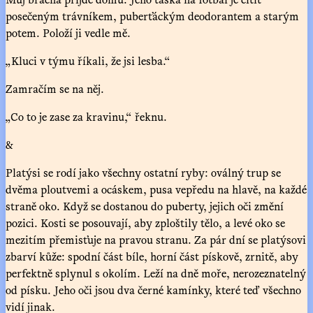
posečeným trávníkem, puberťáckým deodorantem a starým
potem. Položí ji vedle mě.
„Kluci v týmu říkali, že jsi lesba.“
Zamračím se na něj.
„Co to je zase za kravinu,“ řeknu.
&
Platýsi se rodí jako všechny ostatní ryby: oválný trup se
dvěma ploutvemi a ocáskem, pusa vepředu na hlavě, na každé
straně oko. Když se dostanou do puberty, jejich oči změní
pozici. Kosti se posouvají, aby zploštily tělo, a levé oko se
mezitím přemisťuje na pravou stranu. Za pár dní se platýsovi
zbarví kůže: spodní část bíle, horní část pískově, zrnitě, aby
perfektně splynul s okolím. Leží na dně moře, nerozeznatelný
od písku. Jeho oči jsou dva černé kamínky, které teď všechno
vidí jinak.