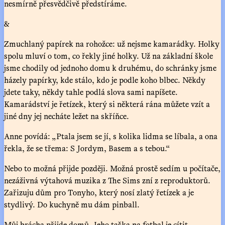
nesmírně přesvědčivě předstíráme.
&
Zmuchlaný papírek na rohožce: už nejsme kamarádky. Holky
spolu mluví o tom, co řekly jiné holky. Už na základní škole
jsme chodily od jednoho domu k druhému, do schránky jsme
házely papírky, kde stálo, kdo je podle koho blbec. Někdy
jdete taky, někdy tahle podlá slova sami napíšete.
Kamarádství je řetízek, který si některá rána můžete vzít a
jiné dny jej necháte ležet na skříňce.
Anne povídá: „Ptala jsem se jí, s kolika lidma se líbala, a ona
řekla, že se třema: S Jordym, Basem a s tebou.“
Nebo to možná přijde později. Možná prostě sedím u počítače,
nezáživná výtahová muzika z The Sims zní z reproduktorů.
Zařizuju dům pro Tonyho, který nosí zlatý řetízek a je
stydlivý. Do kuchyně mu dám pinball.
Můj brácha přijde domů. Jeho taška na fotbal je cítit