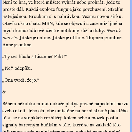
Není to hra, ve které můžete vyhrát nebo prohrát. Jede to
prostě dál. Každá exploze funguje jako povzbuzení. Střelím
ještě jednou. Broukám si s nahrávkou. Vezmu novou sirku.
Otevřu okno chatu MSN, kde se objevují a zase mizí jména
mých kamarádů ověnčená emotikony růží a duhy.
Non c’e
non c’e
. Jitske je online. Jitske je offline. Thijmen je online.
Anne je online.
„Ty ses líbala s Lisanne? Fakt?“
„Ne,“ odepíšu.
„Ona tvrdí, že jo.“
&
Během několika minut dokáže platýs přesně napodobit barvu
svého okolí. Jeho oči, obě umístěné na horní straně placatého
těla, se na stopkách rozhlížejí kolem sebe a mozek posílá
signály barevným buňkám v těle, které se na základě této
informace zcela naplní pigmentem, nebo jej naopak úplně