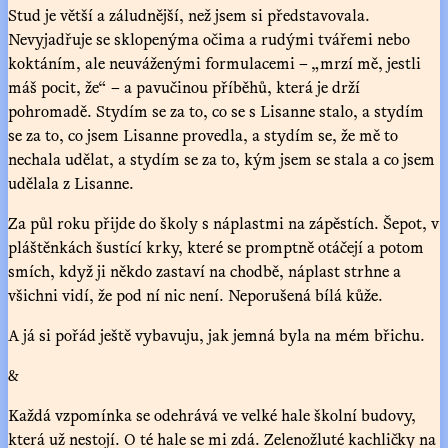
Stud je větší a záludnější, než jsem si představovala.
Nevyjadřuje se sklopenýma očima a rudými tvářemi nebo
koktáním, ale neuváženými formulacemi – „mrzí mě, jestli
máš pocit, že“ – a pavučinou příběhů, která je drží
pohromadě. Stydím se za to, co se s Lisanne stalo, a stydím
se za to, co jsem Lisanne provedla, a stydím se, že mě to
nechala udělat, a stydím se za to, kým jsem se stala a co jsem
udělala z Lisanne.
Za půl roku přijde do školy s náplastmi na zápěstích. Šepot, v
pláštěnkách šustící krky, které se promptně otáčejí a potom
smích, když ji někdo zastaví na chodbě, náplast strhne a
všichni vidí, že pod ní nic není. Neporušená bílá kůže.
A já si pořád ještě vybavuju, jak jemná byla na mém břichu.
&
Každá vzpomínka se odehrává ve velké hale školní budovy,
která už nestojí. O té hale se mi zdá. Zelenožluté kachličky na