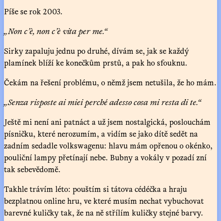
Píše se rok 2003.
„Non c’è, non c’è vita per me.“
Sirky zapaluju jednu po druhé, dívám se, jak se každý
plamínek blíží ke konečkům prstů, a pak ho sfouknu.
Čekám na řešení problému, o němž jsem netušila, že ho mám.
„Senza risposte ai miei perché adesso cosa mi resta di te.“
Ještě mi není ani patnáct a už jsem nostalgická, poslouchám
písničku, které nerozumím, a vidím se jako dítě sedět na
zadním sedadle volkswagenu: hlavu mám opřenou o okénko,
pouliční lampy přetínají nebe. Bubny a vokály v pozadí zní
tak sebevědomě.
Takhle trávím léto: pouštím si tátova cédéčka a hraju
bezplatnou online hru, ve které musím nechat vybuchovat
barevné kuličky tak, že na ně střílím kuličky stejné barvy.