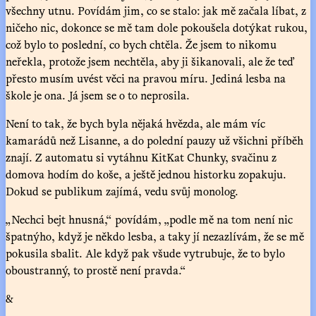
všechny utnu. Povídám jim, co se stalo: jak mě začala líbat, z
ničeho nic, dokonce se mě tam dole pokoušela dotýkat rukou,
což bylo to poslední, co bych chtěla. Že jsem to nikomu
neřekla, protože jsem nechtěla, aby ji šikanovali, ale že teď
přesto musím uvést věci na pravou míru. Jediná lesba na
škole je ona. Já jsem se o to neprosila.
Není to tak, že bych byla nějaká hvězda, ale mám víc
kamarádů než Lisanne, a do polední pauzy už všichni příběh
znají. Z automatu si vytáhnu KitKat Chunky, svačinu z
domova hodím do koše, a ještě jednou historku zopakuju.
Dokud se publikum zajímá, vedu svůj monolog.
„Nechci bejt hnusná,“ povídám, „podle mě na tom není nic
špatnýho, když je někdo lesba, a taky jí nezazlívám, že se mě
pokusila sbalit. Ale když pak všude vytrubuje, že to bylo
oboustranný, to prostě není pravda.“
&