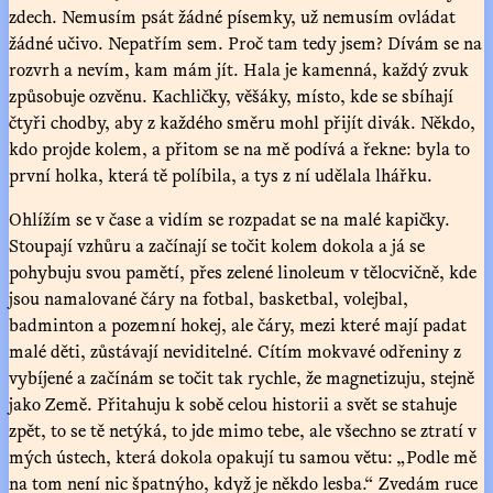
zdech. Nemusím psát žádné písemky, už nemusím ovládat
žádné učivo. Nepatřím sem. Proč tam tedy jsem? Dívám se na
rozvrh a nevím, kam mám jít. Hala je kamenná, každý zvuk
způsobuje ozvěnu. Kachličky, věšáky, místo, kde se sbíhají
čtyři chodby, aby z každého směru mohl přijít divák. Někdo,
kdo projde kolem, a přitom se na mě podívá a řekne: byla to
první holka, která tě políbila, a tys z ní udělala lhářku.
Ohlížím se v čase a vidím se rozpadat se na malé kapičky.
Stoupají vzhůru a začínají se točit kolem dokola a já se
pohybuju svou pamětí, přes zelené linoleum v tělocvičně, kde
jsou namalované čáry na fotbal, basketbal, volejbal,
badminton a pozemní hokej, ale čáry, mezi které mají padat
malé děti, zůstávají neviditelné. Cítím mokvavé odřeniny z
vybíjené a začínám se točit tak rychle, že magnetizuju, stejně
jako Země. Přitahuju k sobě celou historii a svět se stahuje
zpět, to se tě netýká, to jde mimo tebe, ale všechno se ztratí v
mých ústech, která dokola opakují tu samou větu: „Podle mě
na tom není nic špatnýho, když je někdo lesba.“ Zvedám ruce