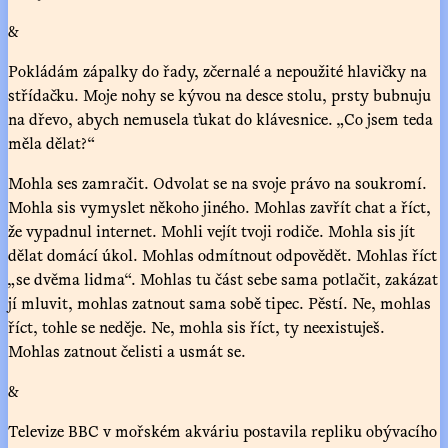
&
Pokládám zápalky do řady, zčernalé a nepoužité hlavičky na
střídačku. Moje nohy se kývou na desce stolu, prsty bubnuju
na dřevo, abych nemusela ťukat do klávesnice. „Co jsem teda
měla dělat?“
Mohla ses zamračit. Odvolat se na svoje právo na soukromí.
Mohla sis vymyslet někoho jiného. Mohlas zavřít chat a říct,
že vypadnul internet. Mohli vejít tvoji rodiče. Mohla sis jít
dělat domácí úkol. Mohlas odmítnout odpovědět. Mohlas říct
„se dvěma lidma“. Mohlas tu část sebe sama potlačit, zakázat
jí mluvit, mohlas zatnout sama sobě tipec. Pěstí. Ne, mohlas
říct, tohle se neděje. Ne, mohla sis říct, ty neexistuješ.
Mohlas zatnout čelisti a usmát se.
&
Televize BBC v mořském akváriu postavila repliku obývacího