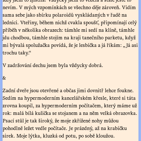
nevím. V mých vzpomínkách se všechno děje zároveň. Vidím
sama sebe jako sbírku polaroidů vyskládaných v řadě na
lednici. Vteřiny, během nichž cvakla spoušť, připomínají celý
příběh v několika obrazech: támhle mi sedí na klíně, támhle
jdu chodbou, támhle stojím na kraji tanečního parketu, když
mi bývalá spolužačka povídá, že je lesbička a já říkám: „Já asi
trochu taky.“
V zadržování dechu jsem byla vždycky dobrá.
&
Zadní dveře jsou otevřené a občas jimi dovnitř lehce foukne.
Sedím na hypermoderním kancelářském křesle, které si táta
zrovna koupil, za hypermoderním počítačem, který máme už
rok: malá bílá kulička se stojanem a na něm velká obrazovka.
Psací stůl je tak široký, že moje zkřížené nohy můžou
pohodlně ležet vedle počítače. Je prázdný, až na krabičku
sirek. Moje lýtka, kluzká od potu, po sobě kloužou.