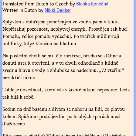
Translated from Dutch to Czech by
Blanka Konečná
Written in Dutch by
Nikki Dekker
Splývám s obličejem ponořeným ve vodě a jsem v klidu.
Nepřitahuj pozornost, neplýtvej energií. Prostě jen tak buď.
Pomalu, velice pomalu vydechuj. Po tvářích mě šimrají
bublinky, když kloužou na hladinu.
Na poslední chvíli se mi tělo roztřese, břicho se stáhne a
donutí ústa k otevření, a v tu chvíli odhodlaně a klidně
zvednu hlavu z vody a zhluboka se nadechnu. „72 vteřin!“
nezakřičí nikdo.
Tohle je dovednost, která vás v životě nikam neposune. Leda
tak blíž k sobě.
Sedím na dně bazénu a dívám se nahoru na lidi, co plavou
kolem. Špičkami prstů jezdím po hrubých spárách mezi
dlaždicemi.
Kdy jsem to zjistila? Vždycky jsem to věděla a stále ještě to