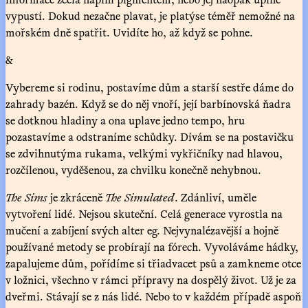
vypustí. Dokud nezačne plavat, je platýse téměř nemožné na
mořském dně spatřit. Uvidíte ho, až když se pohne.
&
Vybereme si rodinu, postavíme dům a starší sestře dáme do
zahrady bazén. Když se do něj vnoří, její barbínovská ňadra
se dotknou hladiny a ona uplave jedno tempo, hru
pozastavíme a odstraníme schůdky. Dívám se na postavičku
se zdvihnutýma rukama, velkými vykřičníky nad hlavou,
rozčílenou, vyděšenou, za chvilku konečně nehybnou.
The Sims
je zkráceně
The Simulated
. Zdánliví, uměle
vytvoření lidé. Nejsou skuteční. Celá generace vyrostla na
mučení a zabíjení svých alter eg. Nejvynalézavější a hojně
používané metody se probírají na fórech. Vyvoláváme hádky,
zapalujeme dům, pořídíme si třiadvacet psů a zamkneme otce
v ložnici, všechno v rámci přípravy na dospělý život. Už je za
dveřmi. Stávají se z nás lidé. Nebo to v každém případě aspoň