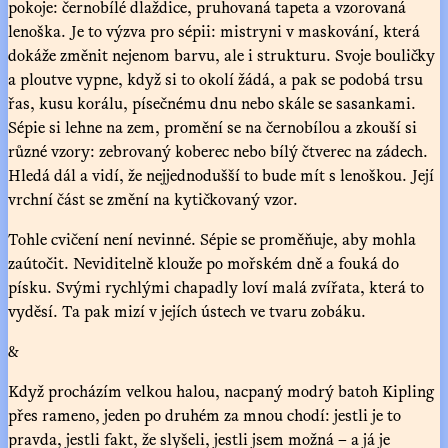
pokoje: černobílé dlaždice, pruhovaná tapeta a vzorovaná
lenoška. Je to výzva pro sépii: mistryni v maskování, která
dokáže změnit nejenom barvu, ale i strukturu. Svoje bouličky
a ploutve vypne, když si to okolí žádá, a pak se podobá trsu
řas, kusu korálu, písečnému dnu nebo skále se sasankami.
Sépie si lehne na zem, promění se na černobílou a zkouší si
různé vzory: zebrovaný koberec nebo bílý čtverec na zádech.
Hledá dál a vidí, že nejjednodušší to bude mít s lenoškou. Její
vrchní část se změní na kytičkovaný vzor.
Tohle cvičení není nevinné. Sépie se proměňuje, aby mohla
zaútočit. Neviditelně klouže po mořském dně a fouká do
písku. Svými rychlými chapadly loví malá zvířata, která to
vyděsí. Ta pak mizí v jejích ústech ve tvaru zobáku.
&
Když procházím velkou halou, nacpaný modrý batoh Kipling
přes rameno, jeden po druhém za mnou chodí: jestli je to
pravda, jestli fakt, že slyšeli, jestli jsem možná – a já je