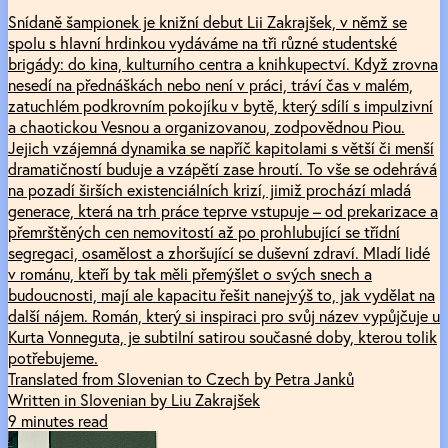
Snídaně šampionek je knižní debut Lii Zakrajšek, v němž se
spolu s hlavní hrdinkou vydáváme na tři různé studentské
brigády: do kina, kulturního centra a knihkupectví. Když zrovna
nesedí na přednáškách nebo není v práci, tráví čas v malém,
zatuchlém podkrovním pokojíku v bytě, který sdílí s impulzivní
a chaotickou Vesnou a organizovanou, zodpovědnou Piou.
Jejich vzájemná dynamika se napříč kapitolami s větší či menší
dramatičností buduje a vzápětí zase hroutí. To vše se odehrává
na pozadí širších existenciálních krizí, jimiž prochází mladá
generace, která na trh práce teprve vstupuje – od prekarizace a
přemrštěných cen nemovitostí až po prohlubující se třídní
segregaci, osamělost a zhoršující se duševní zdraví. Mladí lidé
v románu, kteří by tak měli přemýšlet o svých snech a
budoucnosti, mají ale kapacitu řešit nanejvýš to, jak vydělat na
další nájem. Román, který si inspiraci pro svůj název vypůjčuje u
Kurta Vonneguta, je subtilní satirou současné doby, kterou tolik
potřebujeme.
Translated from Slovenian to Czech by Petra Janků
Written in Slovenian by Liu Zakrajšek
9 minutes read