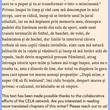
care te-a pupat și tu ai transformat-o într-o mincinoasă.“
Privesc înapoi în timp și văd cum mă descompun în mici
stropi, care se ridică, încep să se învârte unul în jurul
celuilalt, iar eu mă deplasez prin memoria mea, deasupra
podelei din linoleum verde din sala de sport, unde sunt
trasate terenurile de fotbal, de baschet, de volei, de
badminton și de hochei, dar liniile în interiorul cărora
trebuie să stea copiii rămân invizibile, simt cum mă ustură
juliturile de la rațele și vânătorii și încep să mă învârt atât de
repede, încât devin magnetică precum Pământul, atrag
întreaga istorie spre mine și lumea mă trage înapoi, asta nu e
treaba ta, asta e dincolo de tine, dar totul va dispărea în gura
mea care spune tot mereu aceeași propoziție: „După mine, e
super OK să fii lesbiană“, îmi ridic brațele, despart marea și
privesc: e calcanul, străduindu-se să respire.
This text has been made possible thanks to the collaborative
efforts of the CELA network. Are you interested in reading
more translated chapters of this writer? Please reach out to us!