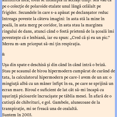
pe o colecție de polaroide etalate unul lângă celălalt pe
frigider. Secundele în care s-a apăsat pe declanșator reduc
întreaga poveste la câteva imagini: în asta stă la mine în
poală, în asta merg pe coridor, în asta stau la marginea
ringului de dans, atunci când o fostă prietenă de la școală îmi
povestește că e lesbiană, iar eu spun: „Cred că și eu un pic.“
Mereu m-am priceput să-mi țin respirația.
&
Ușa din spate e deschisă și din când în când intră o briză.
Stau pe scaunul de birou hipermodern cumpărat de curând de
tata, la calculatorul hipermodern pe care-l avem de un an: o
mingiuță albă cu un mâner înfipt în ea, pe care se sprijină un
ecran mare. Biroul e suficient de lat cât să-mi încapă cu
ușurință picioarele încrucișate pe tăblia mesei. În afară de o
cutiuță de chibrituri, e gol. Gambele, alunecoase de la
transpirație, mi se freacă una de cealaltă.
Suntem în 2003.