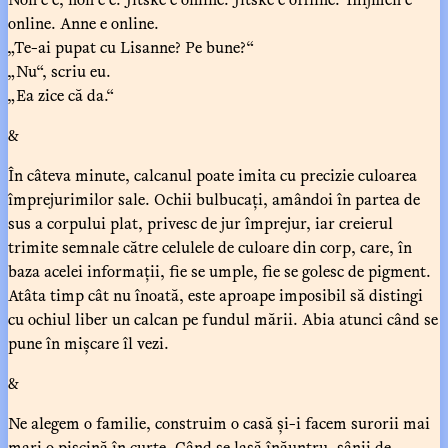
online. Anne e online.
„Te-ai pupat cu Lisanne? Pe bune?“
„Nu“, scriu eu.
„Ea zice că da.“
&
În câteva minute, calcanul poate imita cu precizie culoarea
împrejurimilor sale. Ochii bulbucați, amândoi în partea de
sus a corpului plat, privesc de jur împrejur, iar creierul
trimite semnale către celulele de culoare din corp, care, în
baza acelei informații, fie se umple, fie se golesc de pigment.
Atâta timp cât nu înoată, este aproape imposibil să distingi
cu ochiul liber un calcan pe fundul mării. Abia atunci când se
pune în mișcare îl vezi.
&
Ne alegem o familie, construim o casă și-i facem surorii mai
mari o piscină în curte. Când se lasă înăuntru, sânii de