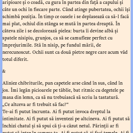
aripioare și o coadă, cu gura în partea din față a capului și
câte un ochi în fiecare parte. Când atinge pubertatea, ochii își
schimbă poziția. În timp ce oasele i se deplasează ca să-l facă
mai plat, ochiul din stânga se mută în partea dreaptă. În
câteva zile i se decolorează pielea: burta îi devine albă și
spatele nisipiu, grunjos, ca să se camufleze perfect cu
împrejurimile. Stă în nisip, pe fundul mării, de
nerecunoscut. Ochii sunt ca două pietre negre care acum văd
totul diferit.
&
Aliniez chibriturile, pun capetele arse când în sus, când în
jos. Îmi legăn picioarele pe tăblie, bat ritmic cu degetele pe
masa din lemn, ca să nu trebuiască să scriu la tastatură.
„Ce altceva ar fi trebuit să fac?“
Te-ai fi putut încrunta. Ai fi putut invoca dreptul la
intimitate. Ai fi putut să inventezi pe altcineva. Ai fi putut să
închizi chatul și să spui că ți-a căzut netul. Părinții ar fi
putut să intre în camera ta. Ai fi putut să-ți faci temele. Ai fi