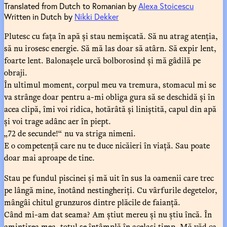
Translated from Dutch to Romanian by
Alexa Stoicescu
Written in Dutch by
Nikki Dekker
Plutesc cu fața în apă și stau nemișcată. Să nu atrag atenția,
să nu irosesc energie. Să mă las doar să atârn. Să expir lent,
foarte lent. Balonașele urcă bolborosind și mă gâdilă pe
obraji.
În ultimul moment, corpul meu va tremura, stomacul mi se
va strânge doar pentru a-mi obliga gura să se deschidă și în
acea clipă, îmi voi ridica, hotărâtă și liniștită, capul din apă
și voi trage adânc aer în piept.
„72 de secunde!“ nu va striga nimeni.
E o competență care nu te duce nicăieri în viață. Sau poate
doar mai aproape de tine.
Stau pe fundul piscinei și mă uit în sus la oamenii care trec
pe lângă mine, înotând nestingheriți. Cu vârfurile degetelor,
mângâi chitul grunzuros dintre plăcile de faianță.
Când mi-am dat seama? Am știut mereu și nu știu încă. În
amintirea mea, totul se întâmplă în același timp. Mă văd ca