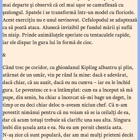
mai departe și observă că cel mai ușor se camuflează cu
șezlongul. Spatele i se transformă într-un model cu floricele.
Acest exercițiu nu e unul nevinovat. Cefalopodul se adaptează
ca să poată ataca. Alunecă invizibil pe fundul mării și suflă
în nisip. Prinde animăluțele speriate cu tentaculele rapide,
iar ele dispar în gura lui în formă de cioc.
&
Când trec pe coridor, cu ghiozdanul Kipling albastru și plin,
atârnat de un umăr, vin pe rând la mine: dacă e adevărat,
dacă chiar, că au auzit, dacă eu nu cumva – iar eu le închid
gura. Le povestesc ce s-a întâmplat: cum ea a început să mă
pupe, din senin, ba chiar a încercat să-mi bage un deget, în
timp ce eu deci chiar deloc n-aveam niciun chef. Că n-am
povestit nimănui pentru că nu voiam să se ia ceilalți de ea,
dar că acum totuși trebuie să clarific una sau alta. Singura
lesbi din școala asta e ea. Nu eu am pornit chestia asta.
N-aș zice că sunt populară, dar am mai mulți prieteni decât