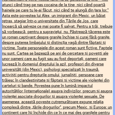
atunci când trag pe nas cocaina de la tine, nici când poartă
hainele pe care tu le-ai făcut, nici când te alungă din țara lor.”
Asta este povestea lui Alex, un imigrant din Mexic, un băiat
retras, stagiar într-o universitate din Țările de Jos, care
încearcă să salveze ce mai poate fi salvat. Pentru a trăi, trebuie
să vorbească, pentru a supraviețui, nu. Păstrează tăcerea este
un roman captivant despre granițe închise și curaj fără granițe,
despre puterea limbajului și distincția vagă dintre făptași și
victime. Toate personajele din acest roman sunt fictive. Faptele
nu sunt. Cartea se bazează pe ani de cercetare și povești ale
unor oameni care au fugit sau au fost deportați, oameni care
lucrează în domeniul dreptului la azil, profesori din diverse
universități (din Mexic), psihologi specializați în traumă,
activiști pentru drepturile omului, jurnaliști, persoane care
trăiesc în clandestinitate și făptași și victime ale violenței din
carteluri și bande. Povestea pune în lumină impactul
autorităților (internaționale) asupra indivizilor, precum și asupra
violenței asociate drogurilor și asupra violenței sexuale. De
asemenea, această poveste cutremurătoare expune relația
complexă dintre „țările drogurilor”, precum Mexic, și Europa: un
continent care își închide din ce în ce mai des granițele pentru