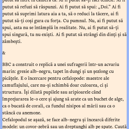
putut să refuzi să răspunzi. Ai fi putut să spui: „Doi.” Ai fi
putut să suprimi latura aia a ta, să o reduci la tăcere, ai fi
putut să-ți coși gura cu forța. Cu pumnul. Nu, ai fi putut să
spui, asta nu se întâmplă în realitate. Nu, ai fi putut să-ți
spui singură, tu nu exiști. Ai fi putut să strângi din dinți și să
zâmbești.
&
BBC a construit o replică a unei sufragerii într-un acvariu
marin: gresie alb-negru, tapet în dungi și un șezlong cu
picățele. E o încercare pentru cefalopode: maestre ale
camuflajului, care nu-și schimbă doar culoarea, ci și
structura. Își dilată pupilele sau aripioarele când
împrejurarea le-o cere și ajung să arate ca un buchet de alge,
ca o bucată de corali, ca fundul nisipos al mării sau ca o
stâncă cu anemone.
Cefalopodul se așază, se face alb-negru și încearcă diferite
modele: un covor-zebră sau un dreptunghi alb pe spate. Caută