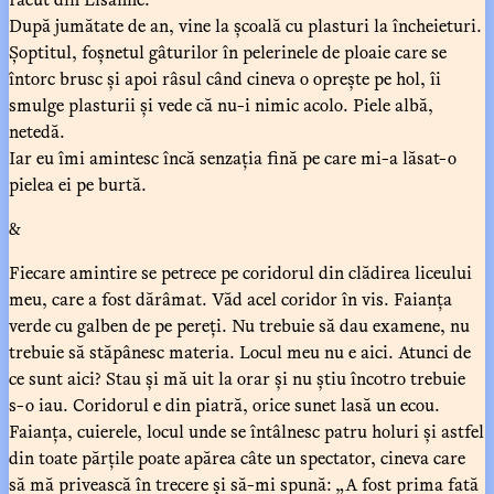
După jumătate de an, vine la școală cu plasturi la încheieturi.
Șoptitul, foșnetul gâturilor în pelerinele de ploaie care se
întorc brusc și apoi râsul când cineva o oprește pe hol, îi
smulge plasturii și vede că nu-i nimic acolo. Piele albă,
netedă.
Iar eu îmi amintesc încă senzația fină pe care mi-a lăsat-o
pielea ei pe burtă.
&
Fiecare amintire se petrece pe coridorul din clădirea liceului
meu, care a fost dărâmat. Văd acel coridor în vis. Faianța
verde cu galben de pe pereți. Nu trebuie să dau examene, nu
trebuie să stăpânesc materia. Locul meu nu e aici. Atunci de
ce sunt aici? Stau și mă uit la orar și nu știu încotro trebuie
s-o iau. Coridorul e din piatră, orice sunet lasă un ecou.
Faianța, cuierele, locul unde se întâlnesc patru holuri și astfel
din toate părțile poate apărea câte un spectator, cineva care
să mă privească în trecere și să-mi spună: „A fost prima fată