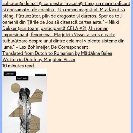
solicitanții de azil și care este, în același timp, un mare traficant
și consumator de cocaină. „Un roman magistral. M-a făcut să
plâng. Pătrunzător, plin de dragoste și dureros. Sper ca toți
oamenii din Țările de Jos să citească cartea asta.” – Nikki
Dekker (scriitoare, participantă CELA #2) „Un roman
impresionant, fenomenal. Marjolein Visser a scris o carte
tulburătoare despre unul dintre cele mai violente sisteme din
lume.” – Lex Bohlmeijer, De Correspondent
Translated from Dutch to Romanian by Mădălina Balea
Written in Dutch by Marjolein Visser
10 minutes read