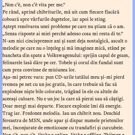
„Non c’è, non c’è vita per me.“
Pe rând, aprind chibriturile, mă uit cum fiecare flacără
coboară spre vârfurile degetelor, iar apoi le sting.
Aștept rezolvarea unei probleme pe care nu știam că o am.
„Senza risposte ai miei perché adesso cosa mi resta di te.“
N-am nici cincisprezece ani și sunt deja nostalgică, ascult o
melodie pe care nu o înțeleg și mă imaginez mică, stând pe
bancheta din spate a Volkswagenului: sprijin capul de geam,
felinarele lasă dâre pe cer. Tobele și corul din fundal sunt
cam prea convinse de misiunea lor.
Așa-mi petrec vara: pun CD-urile tatălui meu și-mi pierd
vremea pe net cu un joc gratis, în care trebuie să fac să
explodeze niște bile colorate, trăgând în ele cu altele de
aceeași culoare. Nu e un joc la care să pierzi sau să câștigi.
Doar mergi mai departe. Fiecare explozie îmi dă energie.
Trag iar. Fredonez melodia. Iau un chibrit nou. Deschid
fereastra de MSN, unde apar și dispar numele prietenilor
mei, înconjurate de emoticoane cu trandafiri și curcubeie.
Non c’è, non c’è. Jitske e online. Jitske e offline. Thijmen e