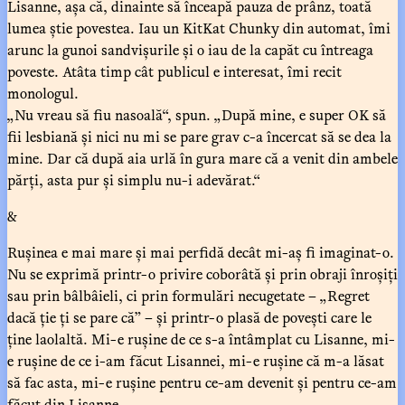
Lisanne, așa că, dinainte să înceapă pauza de prânz, toată
lumea știe povestea. Iau un KitKat Chunky din automat, îmi
arunc la gunoi sandvișurile și o iau de la capăt cu întreaga
poveste. Atâta timp cât publicul e interesat, îmi recit
monologul.
„Nu vreau să fiu nasoală“, spun. „După mine, e super OK să
fii lesbiană și nici nu mi se pare grav c-a încercat să se dea la
mine. Dar că după aia urlă în gura mare că a venit din ambele
părți, asta pur și simplu nu-i adevărat.“
&
Rușinea e mai mare și mai perfidă decât mi-aș fi imaginat-o.
Nu se exprimă printr-o privire coborâtă și prin obraji înroșiți
sau prin bâlbâieli, ci prin formulări necugetate – „Regret
dacă ție ți se pare că” – și printr-o plasă de povești care le
ține laolaltă. Mi-e rușine de ce s-a întâmplat cu Lisanne, mi-
e rușine de ce i-am făcut Lisannei, mi-e rușine că m-a lăsat
să fac asta, mi-e rușine pentru ce-am devenit și pentru ce-am
făcut din Lisanne.