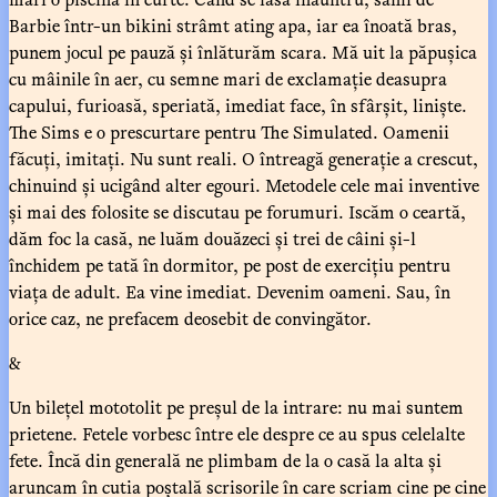
Barbie într-un bikini strâmt ating apa, iar ea înoată bras,
punem jocul pe pauză și înlăturăm scara. Mă uit la păpușica
cu mâinile în aer, cu semne mari de exclamație deasupra
capului, furioasă, speriată, imediat face, în sfârșit, liniște.
The Sims e o prescurtare pentru The Simulated. Oamenii
făcuți, imitați. Nu sunt reali. O întreagă generație a crescut,
chinuind și ucigând alter egouri. Metodele cele mai inventive
și mai des folosite se discutau pe forumuri. Iscăm o ceartă,
dăm foc la casă, ne luăm douăzeci și trei de câini și-l
închidem pe tată în dormitor, pe post de exercițiu pentru
viața de adult. Ea vine imediat. Devenim oameni. Sau, în
orice caz, ne prefacem deosebit de convingător.
&
Un bilețel mototolit pe preșul de la intrare: nu mai suntem
prietene. Fetele vorbesc între ele despre ce au spus celelalte
fete. Încă din generală ne plimbam de la o casă la alta și
aruncam în cutia poștală scrisorile în care scriam cine pe cine