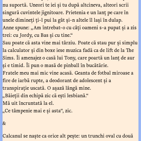
nu suportă. Uneori te iei și tu după altcineva, alteori scrii
singură cuvintele jignitoare. Prietenia e un lanț pe care în
unele dimineți ți-l pui la gât și-n altele îl lași în dulap.
Anne spune: „Am întrebat-o cu câți oameni s-a pupat și a zis
trei: cu Jordy, cu Bas și cu tine.“
Sau poate că asta vine mai târziu. Poate că stau pur și simplu
la calculator și din boxe iese muzica fadă ca de lift de la The
Sims. Îi amenajez o casă lui Tony, care poartă un lanț de aur
și e timid. Îi pun o masă de pinball în bucătărie.
Fratele meu mai mic vine acasă. Geanta de fotbal miroase a
fire de iarbă rupte, a deodorant de adolescent și a
transpirație uscată. O așază lângă mine.
„Băieții din echipă zic că ești lesbiană.“
Mă uit încruntată la el.
„Ce tâmpenie mai e și asta“, zic.
&
Calcanul se naște ca orice alt pește: un trunchi oval cu două