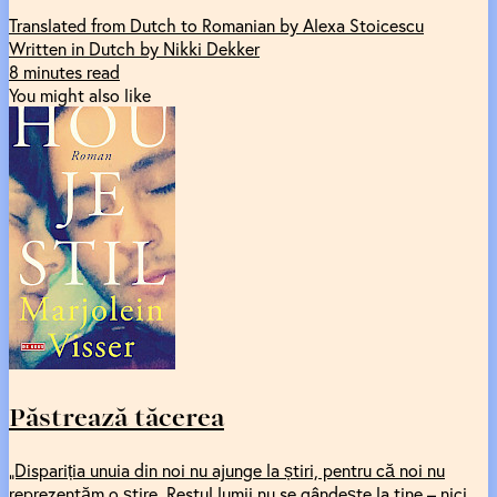
Translated from Dutch to Romanian by Alexa Stoicescu
Written in Dutch by Nikki Dekker
8 minutes read
You might also like
Păstrează tăcerea
„Dispariția unuia din noi nu ajunge la știri, pentru că noi nu
reprezentăm o știre. Restul lumii nu se gândește la tine – nici