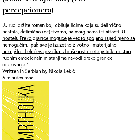
percepcionera)
„U ruci držite roman koji obiluje licima koja su delimično
nestala, delimično (ne)stvarna, na marginama istinitosti. U
hostelu Preko granice moguće je veđto spojeno i ujedinjeno sa
nemogućim, ipak sve je izuzetno životno i materijalno,
neknjiško. Lekićeva jezička izbrušenost i detaljistički pristup
rubnim emocionalnim stanjima navodi preko granice
očekivanja.“
Written in Serbian by Nikola Lekić
6 minutes read