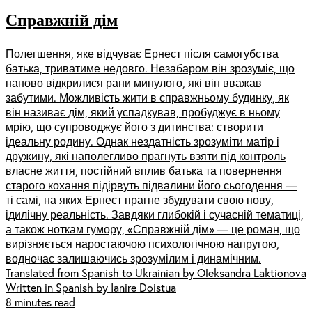
Справжній дім
Полегшення, яке відчуває Ернест після самогубства
батька, триватиме недовго. Незабаром він зрозуміє, що
наново відкрилися рани минулого, які він вважав
забутими. Можливість жити в справжньому будинку, як
він називає дім, який успадкував, пробуджує в ньому
мрію, що супроводжує його з дитинства: створити
ідеальну родину. Однак нездатність зрозуміти матір і
дружину, які наполегливо прагнуть взяти під контроль
власне життя, постійний вплив батька та повернення
старого кохання підірвуть підвалини його сьогодення —
ті самі, на яких Ернест прагне збудувати свою нову,
ідилічну реальність. Завдяки глибокій і сучасній тематиці,
а також ноткам гумору, «Справжній дім» — це роман, що
вирізняється наростаючою психологічною напругою,
водночас залишаючись зрозумілим і динамічним.
Translated from Spanish to Ukrainian by Oleksandra Laktionova
Written in Spanish by Ianire Doistua
8 minutes read