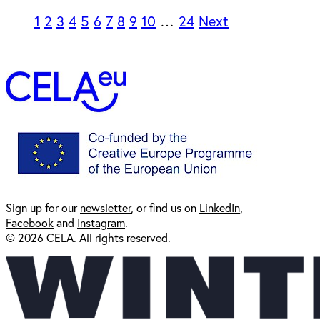
1
2
3
4
5
6
7
8
9
10
…
24
Next
Sign up for our
newsl
etter
, or find us on
LinkedIn
,
Facebook
and
Instagram
.
© 2026 CELA. All rights reserved.