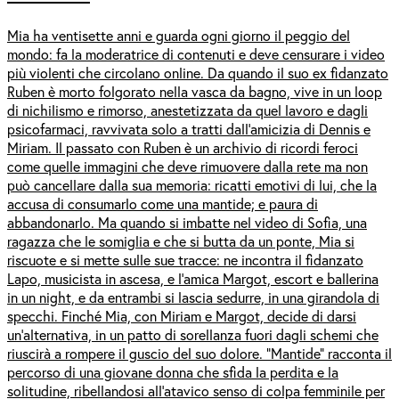
Mia ha ventisette anni e guarda ogni giorno il peggio del
mondo: fa la moderatrice di contenuti e deve censurare i video
più violenti che circolano online. Da quando il suo ex fidanzato
Ruben è morto folgorato nella vasca da bagno, vive in un loop
di nichilismo e rimorso, anestetizzata da quel lavoro e dagli
psicofarmaci, ravvivata solo a tratti dall’amicizia di Dennis e
Miriam. Il passato con Ruben è un archivio di ricordi feroci
come quelle immagini che deve rimuovere dalla rete ma non
può cancellare dalla sua memoria: ricatti emotivi di lui, che la
accusa di consumarlo come una mantide; e paura di
abbandonarlo. Ma quando si imbatte nel video di Sofia, una
ragazza che le somiglia e che si butta da un ponte, Mia si
riscuote e si mette sulle sue tracce: ne incontra il fidanzato
Lapo, musicista in ascesa, e l’amica Margot, escort e ballerina
in un night, e da entrambi si lascia sedurre, in una girandola di
specchi. Finché Mia, con Miriam e Margot, decide di darsi
un’alternativa, in un patto di sorellanza fuori dagli schemi che
riuscirà a rompere il guscio del suo dolore. “Mantide” racconta il
percorso di una giovane donna che sfida la perdita e la
solitudine, ribellandosi all’atavico senso di colpa femminile per