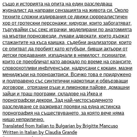
също и историята на опита на един разследващ
журналист да направи сензацията на живота си. Около
техните сложни издирвания се движи сюрреалистичен
хор от гротескни персонажи: хирурзи, които забогатяват,
търгувайки със секс играчки, моделирани по анатомията
на мъртви порнозвезди, лукави адвокати, които държат
стажантите на къса каишка, съдебни анализатори, които
се опитват да пробият като ютубъри, бивши актьори от
детски предавания, изпаднали в немилост, психиатри,
които се преобличат като авокадо по време на сеансите,
словоохотливи инфлуенсъри, надрусани с кокаин, мазни
мениджъри на порноактриси. Всичко това е придружено
и подправено със синтетични наркотици и обвързващи
договори , отрязани ръце и лимонови пайове, домашни
зайци и траш програми, складове на Икеа и
порнографски декори. Зад най-чистосърдечното
разследване се разкриват прояви на една истинска
порнография на съществуването, за която вече няма
нищо неприлично.
Translated from Italian to Bulgarian by Brigitte Mancuso
Written in Italian by Claudia Grande