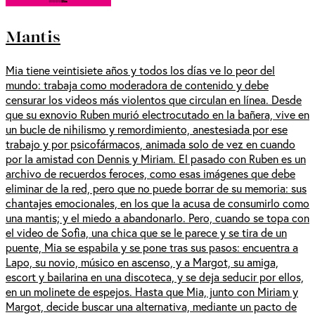
Mantis
Mia tiene veintisiete años y todos los días ve lo peor del
mundo: trabaja como moderadora de contenido y debe
censurar los videos más violentos que circulan en línea. Desde
que su exnovio Ruben murió electrocutado en la bañera, vive en
un bucle de nihilismo y remordimiento, anestesiada por ese
trabajo y por psicofármacos, animada solo de vez en cuando
por la amistad con Dennis y Miriam. El pasado con Ruben es un
archivo de recuerdos feroces, como esas imágenes que debe
eliminar de la red, pero que no puede borrar de su memoria: sus
chantajes emocionales, en los que la acusa de consumirlo como
una mantis; y el miedo a abandonarlo. Pero, cuando se topa con
el video de Sofia, una chica que se le parece y se tira de un
puente, Mia se espabila y se pone tras sus pasos: encuentra a
Lapo, su novio, músico en ascenso, y a Margot, su amiga,
escort y bailarina en una discoteca, y se deja seducir por ellos,
en un molinete de espejos. Hasta que Mia, junto con Miriam y
Margot, decide buscar una alternativa, mediante un pacto de