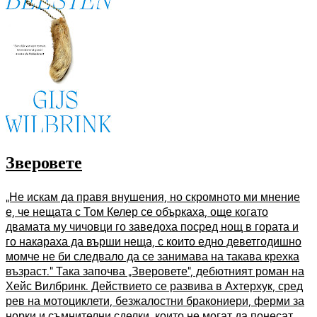
Зверовете
„Не искам да правя внушения, но скромното ми мнение
е, че нещата с Том Келер се объркаха, още когато
двамата му чичовци го заведоха посред нощ в гората и
го накараха да върши неща, с които едно деветгодишно
момче не би следвало да се занимава на такава крехка
възраст.“ Така започва „Зверовете“, дебютният роман на
Хейс Вилбринк. Действието се развива в Ахтерхук, сред
рев на мотоциклети, безжалостни бракониери, ферми за
норки и съмнителни сделки, които не могат да понесат