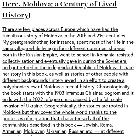
Here. Moldova: a Century of Lived
History)
There are few places across Europe which have had the
tumultuous story of Moldova in the 20th and 21st centuries.
My greatgrandmother, for instance, spent most of her life in the
same village while living in four different countries: she was
born in the Russian Empire, went to school in Romania, resisted
collectivisation and eventually gave in during the Soviet era,
and got retired in the independent Republic of Moldova. I share
her story in this book, as well as stories of other people with
different backgrounds I interviewed, in an effort to create a
polyphonic view of Moldova’s recent history. Chronologically,
the book starts with the 1903 infamous Chisinau pogrom and it
ends with the 2022 refugee crisis caused by the full-scale
invasion of Ukraine. Geographically, the stories are rooted in
Moldova but they cover the whole world thanks to the
processes of migration that characterised all of the
communities described in this book — Jewish, Roma,
Armenian, Moldovan, Ukrainian, Russian etc. — at different