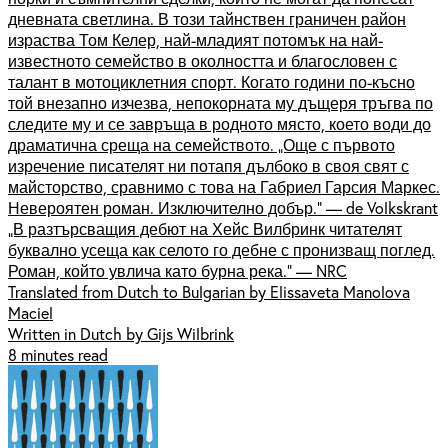
дневната светлина. В този тайнствен граничен район
израства Том Келер, най-младият потомък на най-
известното семейство в околността и благословен с
талант в мотоциклетния спорт. Когато години по-късно
той внезапно изчезва, непокорната му дъщеря тръгва по
следите му и се завръща в родното място, което води до
драматична среща на семейството. „Още с първото
изречение писателят ни потапя дълбоко в своя свят с
майсторство, сравнимо с това на Габриел Гарсия Маркес.
Невероятен роман. Изключително добър.“ — de Volkskrant
„В разтърсващия дебют на Хейс Вилбринк читателят
буквално усеща как селото го дебне с пронизващ поглед.
Роман, който увлича като бурна река.“ — NRC
Translated from Dutch to Bulgarian by Elissaveta Manolova
Maciel
Written in Dutch by Gijs Wilbrink
8 minutes read