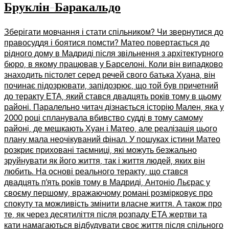
Бруклін-Баракальдо
Зберігати мовчання і стати спільником? Чи звернутися до
правосуддя і боятися помсти? Матео повертається до
рідного дому в Мадриді після звільнення з архітектурного
бюро, в якому працював у Барселоні. Коли він випадково
знаходить пістолет серед речей свого батька Хуана, він
починає підозрювати, запідозрює, що той був причетний
до теракту ЕТА, який стався двадцять років тому в цьому
районі. Паралельно читач дізнається історію Мален, яка у
2000 році спланувала вбивство судді в тому самому
районі, де мешкають Хуан і Матео, але реалізація цього
плану мала неочікуваний фінал. У пошуках істини Матео
розкриє приховані таємниці, які можуть безжально
зруйнувати як його життя, так і життя людей, яких він
любить. На основі реального теракту, що стався
двадцять п’ять років тому в Мадриді, Антоніо Льєрас у
своєму першому, вражаючому романі розмірковує про
спокуту та можливість змінити власне життя. А також про
те, як через десятиліття після розпаду ЕТА жертви та
кати намагаються відбудувати своє життя після спільного