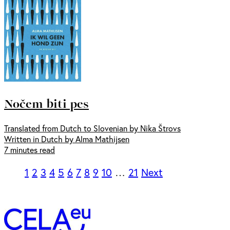
Nočem biti pes
Translated from Dutch to Slovenian by Nika Štrovs
Written in Dutch by Alma Mathijsen
7 minutes read
1
2
3
4
5
6
7
8
9
10
…
21
Next