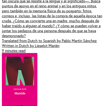
tan oscura que se resiste a la lengua y al significado—. Busca
puntos de apoyo en el reino animal y en los antiguos mitos,
pero también en la memoria física de su posparto: fotos,
correos e, incluso, las listas de la compra de aquella época tan
cruda. ¿Cómo se convierte una en madre, mucho después de
haber traído a alguien al mundo? ¿Y cómo se pueden volver a
juntar los pedazos de una persona después de que se haya
desmoronado?
Translated from Dutch to Spanish by Pablo Martín Sánchez
Written in Dutch by Lieselot Mariën
9 minutes read