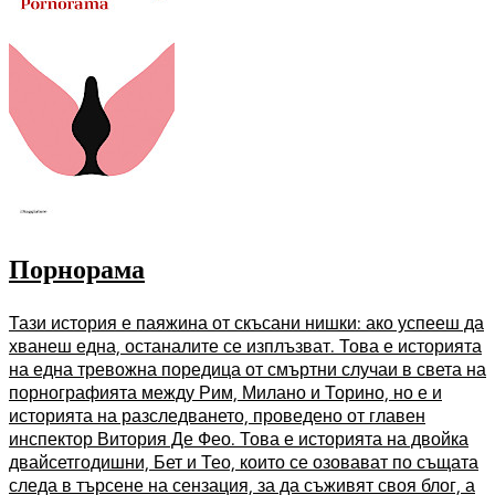
Порнорама
Тази история е паяжина от скъсани нишки: ако успееш да
хванеш една, останалите се изплъзват. Това е историята
на една тревожна поредица от смъртни случаи в света на
порнографията между Рим, Милано и Торино, но е и
историята на разследването, проведено от главен
инспектор Витория Де Фео. Това е историята на двойка
двайсетгодишни, Бет и Тео, които се озовават по същата
следа в търсене на сензация, за да съживят своя блог, а