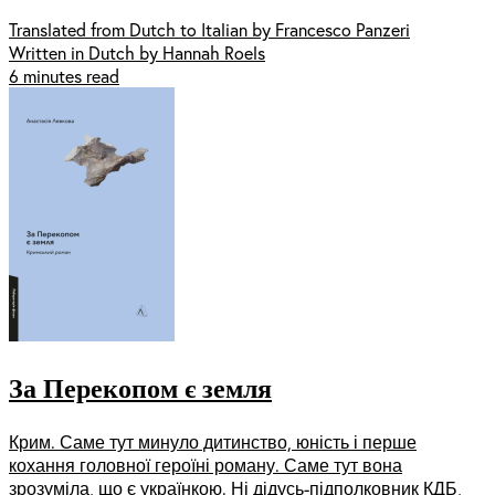
Translated from Dutch to Italian by Francesco Panzeri
Written in Dutch by Hannah Roels
6 minutes read
За Перекопом є земля
Крим. Саме тут минуло дитинство, юність і перше
кохання головної героїні роману. Саме тут вона
зрозуміла, що є українкою. Ні дідусь-підполковник КДБ,