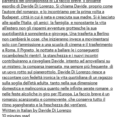
partenza del protagonista di La faccio breve, il brillante
esordio di Davide Di Lorenzo. Si chiama Davide, proprio come
l’autore del romanzo, e lo incontriamo per la prima volta a
Budapest, città in cui è nata e cresciuta sua madre. Si è lasciato
alle spalle l’Italia, gli amici, la famiglia, e nonostante la vita
all’estero non gli risparmi avventure grottesche la sua
quotidianità è sonnolenta e girovaga. Una trasferta a Berlino
non cambierà le cose, che inizieranno invece a movimentarsi
solo con l’ammissione a una scuola di cinema e il trasferimento
a Roma. Il Pigneto, le nottate a ballare (e i conseguenti
rocamboleschi rientri), la stanchezza e i nuovi incontri
contribuiranno a risvegliare Davide, intento ad arrovellarsi su
un mistero: la comparsa insensata, ma sempre più frequente, di
un uovo rotto sul pianerottolo. Davide Di Lorenzo riesce a
raccontare con fedeltà ironica la vita quotidiana di un ragazzo
sulla soglia dell’età adulta, tanto nella sua dimensione
domestica e malinconica quanto nelle infinite serate romane, o
nelle feste alcoliche in giro per l’Europa. La faccio breve è un
romanzo scanzonato e commovente, che conserva tutto il
ritmo sgangherato e la freschezza dei vent’anni.
Written in Italian by Davide Di Lorenzo
10 minutes read