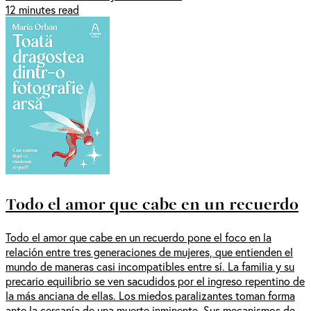
12 minutes read
Todo el amor que cabe en un recuerdo
Todo el amor que cabe en un recuerdo pone el foco en la
relación entre tres generaciones de mujeres, que entienden el
mundo de maneras casi incompatibles entre sí. La familia y su
precario equilibrio se ven sacudidos por el ingreso repentino de
la más anciana de ellas. Los miedos paralizantes toman forma
ante la cercanía de una muerte inminente. Sus mecanismos de