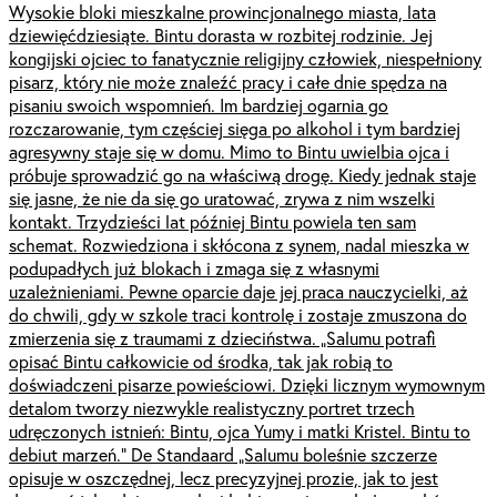
Wysokie bloki mieszkalne prowincjonalnego miasta, lata
dziewięćdziesiąte. Bintu dorasta w rozbitej rodzinie. Jej
kongijski ojciec to fanatycznie religijny człowiek, niespełniony
pisarz, który nie może znaleźć pracy i całe dnie spędza na
pisaniu swoich wspomnień. Im bardziej ogarnia go
rozczarowanie, tym częściej sięga po alkohol i tym bardziej
agresywny staje się w domu. Mimo to Bintu uwielbia ojca i
próbuje sprowadzić go na właściwą drogę. Kiedy jednak staje
się jasne, że nie da się go uratować, zrywa z nim wszelki
kontakt. Trzydzieści lat później Bintu powiela ten sam
schemat. Rozwiedziona i skłócona z synem, nadal mieszka w
podupadłych już blokach i zmaga się z własnymi
uzależnieniami. Pewne oparcie daje jej praca nauczycielki, aż
do chwili, gdy w szkole traci kontrolę i zostaje zmuszona do
zmierzenia się z traumami z dzieciństwa. „Salumu potrafi
opisać Bintu całkowicie od środka, tak jak robią to
doświadczeni pisarze powieściowi. Dzięki licznym wymownym
detalom tworzy niezwykle realistyczny portret trzech
udręczonych istnień: Bintu, ojca Yumy i matki Kristel. Bintu to
debiut marzeń.” De Standaard „Salumu boleśnie szczerze
opisuje w oszczędnej, lecz precyzyjnej prozie, jak to jest