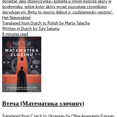
dorastać jako dziewczynka i kobieta o innym kolorze skóry w
środowisku, gdzie kolor skóry wciąż pozostaje czynnikiem
decydującym. Bintu to mocny debiut o „codzienności rasizmu”.
Het Nieuwsblad
Translated from Dutch to Polish by Marta Talacha
Written in Dutch by Tuly Salumu
8 minutes read
Втеча (Математика злочину)
Translated from Czech to Ukrainian by Olha-Anastasiia Futoran