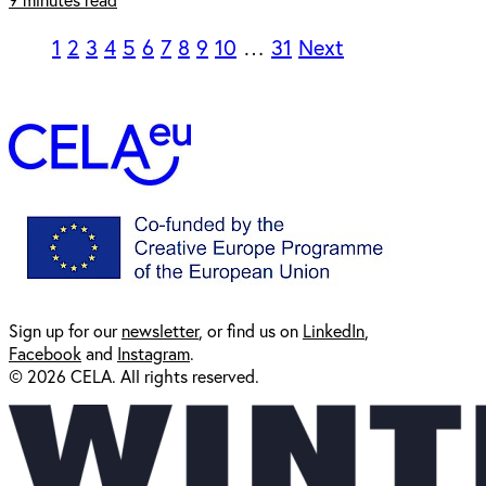
1
2
3
4
5
6
7
8
9
10
…
31
Next
Sign up for our
newsl
etter
, or find us on
LinkedIn
,
Facebook
and
Instagram
.
© 2026 CELA. All rights reserved.