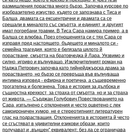
размишления пораства много бързо. Започва курсове по
изобразително изкуство, където се запознава с Тиса и
Балша, двамата са ексцентрични и двамата са се
срещали в миналото със смъртта, и единият, и другият
имат погребани травми. В Тиса Сара намира пример, а в
Балша се влюбва. През отношенията си с тях Сара се
изправя пред настоящето, бъдещето и миналото си -
семейна трагедия, която е белязала цялото й
порастване, смъртта на братовчедка й Лара. Уязвимо и
силно, игриво и вълнуващо. Изключителният роман на
Наджа Петрович започва като тийнейджърска драма за
порастването, но бързо се превръща във вълнуваща
интимна изповед - ефирна и поетична, а същевременно
трогателна и болезнена. Това е история за дълбока и
същностна крехкост, за страха от смъртта, но и за страха
от живота. — Сърджан Голубович Повествованието на
Сара, изпълнено с отклонения и често оцветено с лек
самоироничен хумор, не е стереотипният литературен
глас на подрастващия. Отклоненията в историята й често
се сгъстяват в удивителни езикови образи, които
получават и „външен“ еквивалент: без да се ограничава