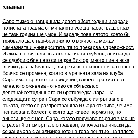
хванат
Сара тъкмо е навършила деветнайсет години и заради
потисната травма от миналото усеща нарастващ страх,
че тази година ще умре. И заради това лятото, което би
трябвало да е най-безгрижното в живота, между
гимназията и университета, тя го прекарва в тревожност.
Излиза с приятели по алтернативни клубове, опитва да
се сдобри с бившето си гадже Виктор, много пие и иска
всички да я забележат, въпреки че всъщност е затворена.
Всичко се променя, когато в мрачната зала на клуба
Сара има първото съновидение, в което травмата от
миналото оживява - отново се сблъсква с
деветнайсетгодишната си братовчедка Лара. На
следващата сутрин Сара се събужда с изтръпване в
ръката, което се разпространява и Сара открива, че има
неназована болест, с която ще живее нормално, но
винаги ще е с нея. Сара, когато получава първия знак, че
страхът й от смъртта е оправдан, започва панически да
се занимава с анализирането на това понятие, на тялото
си като нещо, което е крехко и преходно, и чрез тези