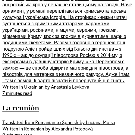
ані російська кров у венах не стали цьому на заваді. Наче
орнамент, у романі переплітаються кримськотатарська
культура і українська історія. На сторінках книжки читач
зустрінеться з кримськими татарами, караїмами,
українцями, росіянами, німцями, євреями, греками,
вірменами Криму, крок за кроком відкриватиме шафи з
родинними скелетами. Разом з головною героїнею та її
подругою Аліє пройде шлях від їхнього дитинства – з
1990-х – аж до окупації півострова Росією в 2014-му, з
екскурсами в давнішу історію Криму. «За Перекопом є
земля» — це спроба відкрити материк для півострова, а
півострів для материка з незвичного ракурсу. Адже і там,
і там є земля. Її варто пізнати й повернути їй цілісність.
Written in Ukrainian by Anastasia Levkova
7 minutes read
La reunión
Translated from Romanian to Spanish by Luciana Moisa
Written in Romanian by Alexandru Potcoavă
9 minutes read