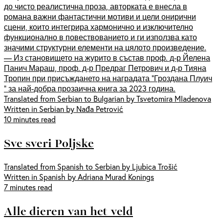
до чисто реалистична проза, авторката е внесла в
романа важни фантастични мотиви и цели онирични
сцени, които интегрира хармонично и изключително
функционално в повествованието и ги използва като
значими структурни елементи на цялото произведение.
— Из становището на журито в състав проф. д-р Йелена
Панич Мараш, проф. д-р Предраг Петрович и д-р Тияна
Тропин при присъждането на наградата "Гроздана Плуич
" за най-добра прозаична книга за 2023 година.
Translated from Serbian to Bulgarian by Tsvetomira Mladenova
Written in Serbian by Nađa Petrović
10 minutes read
Sve sveri Poljske
Translated from Spanish to Serbian by Ljubica Trošić
Written in Spanish by Adriana Murad Konings
7 minutes read
Alle dieren van het veld