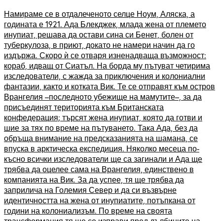
Намираме се в отдалеченото селце Ноум, Аляска, а
годината е 1921. Ада Блекджек, млада жена от племето
инупиат, решава да остави сина си Бенет, болен от
туберкулоза, в приют, докато не намери начин да го
издържа. Скоро ѝ се отваря изненадваща възможност:
кораб, идващ от Сиатъл. На борда му пътуват четирима
изследователи, с жажда за приключения и колониални
фантазии, както и котката Вик. Те се отправят към остров
Врангелия –последното убежище на мамутите–, за да
присъединят територията към Британската
конфедерация; търсят жена инупиат, която да готви и
шие за тях по време на пътуването. Така Ада, без да
обръща внимание на предсказанията на шамана, се
впуска в арктическа експедиция. Няколко месеца по-
късно всички изследователи ще са загинали и Ада ще
трябва да оцелее сама на Врангелия, единствено в
компанията на Вик. За да успее, тя ще трябва да
заприлича на Големия Север и да си възвърне
идентичността на жена от инупиатите, потъпкана от
години на колониализъм. По време на своята
трансформация тя ще се изправи пред дълбините на