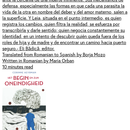
defensa, especialmente las formas en que cada una parasita la
vida de la otra en nombre del deber y del amor materno, salen a
la superficie. Y Leia, situada en el punto intermedio, es quien
registra los cambios, quien filtra la realidad, se esfuerza por
transcribirla y darle sentido; quien negocia constantemente su
identidad, en un intento de descubrir quién queda fuera de los
roles de hija y de madre y de encontrar un camino hacia puerto
seguro.- Eli Bădică, editor.
Translated from Romanian to Spanish by Borja Mozo
Written in Romanian by Maria Orban
10 minutes read