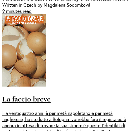
Written in Czech by Magdalena Sodomková
9 minutes read
La faccio breve
Ha ventiquattro anni, è per metà napoletano e per metà
ungherese, ha studiato a Bologna, vorrebbe fare il regista ed è
ancora in attesa di trovare la sua strada: è questo l’identikit di