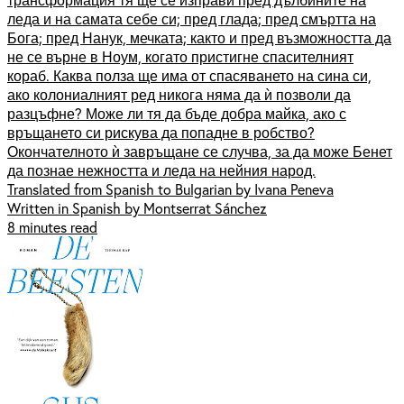
леда и на самата себе си; пред глада; пред смъртта на
Бога; пред Нанук, мечката; както и пред възможността да
не се върне в Ноум, когато пристигне спасителният
кораб. Каква полза ще има от спасяването на сина си,
ако колониалният ред никога няма да ѝ позволи да
разцъфне? Може ли тя да бъде добра майка, ако с
връщането си рискува да попадне в робство?
Окончателното ѝ завръщане се случва, за да може Бенет
да познае нежността и леда на нейния народ.
Translated from Spanish to Bulgarian by Ivana Peneva
Written in Spanish by Montserrat Sánchez
8 minutes read