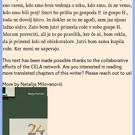
eno raven, kdo smo brez vedenja o teku, kdo smo, če ne vemo,
kdo smo bili prej? Smrt bo prišla po gospoda P. in gospo H.,
toda ne dovolj hitro. In dokler se to ne zgodi, sem jaz njuno
lažno sidro. Zato bom jutri prinesla rože v sobo gospe H.
Moram preveriti, ali je to po pravilih, ker če ni, bom rekla,
da je prinesel kdo od obiskovalcev. Jutri bom sama kupila
rože. Ker meni ne uspevajo.
This text has been made possible thanks to the collaborative
efforts of the CELA network. Are you interested in reading
more translated chapters of this writer? Please reach out to us!
More by Natalija Milovanović