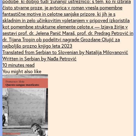
podobe, ki dobijo tudi 'zunanjo' ustreznico: s tem, ko ni izbrala
čisto stvarne proze, je avtorica v roman vnesla pomembne
fantastične motive in celotne sanjske prizore, ki jih je s
skladnim in zelo učinkovitim vpletanjem v pripoved izkoristila
kot pomembne strukturne elemente celote.« — Izjava žirije v
sestavi prof. dr. Jelena Panić Maraš, prof. dr. Predrag Petrović in
dr. Tijana Tropin ob podelitvi nagrade Grozdane Olujić za
najboljšo prozno knjigo leta 2023
Translated from Serbian to Slovenian by Natalija Milovanović
Written in Serbian by Nađa Petrović
10 minutes read
You might also like