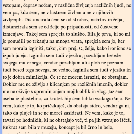
vstopam, čeprav nočem, v različna življenja različnih ljudi, ne
vem pa, kdo sem, ne v lastnem življenju ne v njihovih
življenjih. Distancirala sem se od strahov, načrtov in želja,
distancirala sem se od želje po pripadnosti, od čustvene
izmenjave. Takoj sem sprejela to službo. Bila je prva, ki so mi
jo ponudili po trkanju na mnoga vrata, sprejela sem jo, ker
sem morala izginiti, takoj, čim prej. O, želje, kako ironično se
izpolnjujejo. Izginila sem tudi v jeziku, pozabljam besede
svojega maternega, vendar pozabljam ali sploh ne poznam
tudi besed tega novega, ne vedno, izginila sem tudi v jeziku in
to je dobra mimikrija. Če se ne morem izraziti, ne obstajam.
Dokler me ne oživijo s klicanjem po različnih imenih, dokler
me ne oživijo s spreminjanjem mojih oblik in vlog. Jaz sem
oseba iz plastelina, za kratek hip sem lahko vsakogaršnja. Ne
vem, kako je to, ko pričakuješ, da obstaja sidro, vendar ga ni,
tako da pluješ in se ne moreš zasidrati. Ne vem, kako je to,
tavati po hodnikih, ki ne obstajajo več, ti pa jih vztrajno iščeš.
Enkrat sem bila v muzeju, koncept je bil črno in belo,