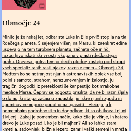
Območje 24
Minilo je že nekaj let, odkar sta Luke in Elie prvič stopila na tla
Rdečega planeta. S sajenjem višenj na Marsu, ki zaenkrat edine
uspevajo na tem turobnem planetu, začneta oče in hči
razburljivo iskati skrivnosti, vkopane v plasti rdečkastega
prahu. Drevesa, polna temnordečih plodov, rastejo pod stropi
vseh specializiranih rastlinjakov, razen v enem – Območju 24.
Medtem ko se notranjost njunih astronavtskih oblek vse bolj
polni s samoto, strahom, nerazumevanjem in žalostjo, ju
tragični dogodki iz preteklosti še kar pestijo kot mrakobne
meglice Marsa. Čeprav se pogosto prisilita, da ne bi razmišljala
o domu, ki sta ga začasno zapustila, je iskre njunih zgodb in
spominov nemogoče popolnoma ugasniti – vlečejo ju k
pomembnim podrobnostim in dogodkom, ki so oblikovali njuni
življenji. Zakaj je pomemben način, kako Elie je višnje, in katero
drevo je Luke posadil, ko je bil majhen? Ali so lahko stara
kmetija, sadovnjak, bližnje jezero, zamrli vaški semenj in mreža