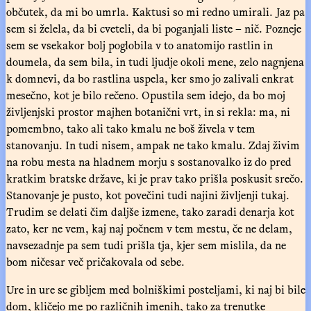
občutek, da mi bo umrla. Kaktusi so mi redno umirali. Jaz pa
sem si želela, da bi cveteli, da bi poganjali liste – nič. Pozneje
sem se vsekakor bolj poglobila v to anatomijo rastlin in
doumela, da sem bila, in tudi ljudje okoli mene, zelo nagnjena
k domnevi, da bo rastlina uspela, ker smo jo zalivali enkrat
mesečno, kot je bilo rečeno. Opustila sem idejo, da bo moj
življenjski prostor majhen botanični vrt, in si rekla: ma, ni
pomembno, tako ali tako kmalu ne boš živela v tem
stanovanju. In tudi nisem, ampak ne tako kmalu. Zdaj živim
na robu mesta na hladnem morju s sostanovalko iz do pred
kratkim bratske države, ki je prav tako prišla poskusit srečo.
Stanovanje je pusto, kot povečini tudi najini življenji tukaj.
Trudim se delati čim daljše izmene, tako zaradi denarja kot
zato, ker ne vem, kaj naj počnem v tem mestu, če ne delam,
navsezadnje pa sem tudi prišla tja, kjer sem mislila, da ne
bom ničesar več pričakovala od sebe.
Ure in ure se gibljem med bolniškimi posteljami, ki naj bi bile
dom, kličejo me po različnih imenih, tako za trenutke