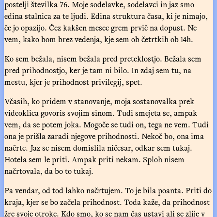
postelji številka 76. Moje sodelavke, sodelavci in jaz smo
edina stalnica za te ljudi. Edina struktura časa, ki je nimajo,
če jo opazijo. Čez kakšen mesec grem prvič na dopust. Ne
vem, kako bom brez vedenja, kje sem ob četrtkih ob 14h.
Ko sem bežala, nisem bežala pred preteklostjo. Bežala sem
pred prihodnostjo, ker je tam ni bilo. In zdaj sem tu, na
mestu, kjer je prihodnost privilegij, spet.
Včasih, ko pridem v stanovanje, moja sostanovalka prek
videoklica govoris svojim sinom. Tudi smejeta se, ampak
vem, da se potem joka. Mogoče se tudi on, tega ne vem. Tudi
ona je prišla zaradi njegove prihodnosti. Nekoč bo, ona ima
načrte. Jaz se nisem domislila ničesar, odkar sem tukaj.
Hotela sem le priti. Ampak priti nekam. Sploh nisem
načrtovala, da bo to tukaj.
Pa vendar, od tod lahko načrtujem. To je bila poanta. Priti do
kraja, kjer se bo začela prihodnost. Toda kaže, da prihodnost
žre svoje otroke. Kdo smo, ko se nam čas ustavi ali se zlije v