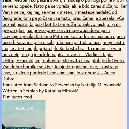
se resno opeče. Nato pa se vpraša, ali je bilo zares slučajno. Ker
Vanja ne ve, kaj naj, se vrne k materi, v mestece nedaleč od
Beograda, tam pa jo čaka vse tisto, pred čimer je zbežala. »Če
bi znal pisati, bi pisal kot Katarina. Za to šaljivo mislijo, ki mi
gre po glavi, se pravzaprav skriva moje občudovanje in
uživanje v jeziku Katarine Mitrović kot tudi v resničnosti njenih
besed. Katarina piše o sebi, obenem pa tudi o meni, moji sestri,
moji materi, mojih prijateljih. Ko boste brali ta roman, se vam
bo zdelo, da ga je nekdo napisal o vas.« – Vladimir Tagić
»Hitro, vznemirljivo, duhovito, slikovito in najgloblje doživeto.
Vse dobre barbike so žive, imajo iztegnjene roke, skuštrane
lase, steklene poglede in se nam smejijo v obraz.« – Anica
Dobra
Translated from Serbian to Slovenian by Natalija Milovanović
Written in Serbian by Katarina Mitrović
11 minutes read