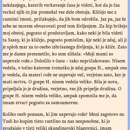
nekdanjega, katerih vsrkavanje časa je videti, kot da je čas
vsrkal njih in jim premešal vse dele obstoja. Kličejo me z
raznimi imeni, pričakujejo, da jih bom odrešila. Jaz pa, jaz še
sebe ne morem obvarovati pred tem življenjem. Za hip brišejo
moj obstoj, pogosto si predstavljam, kako neki je bila videti
ta Sassy, ki jo kličejo, pogosto pomislim, kje neki je zdaj, ali ji
je sploh mar za to osebo izbrisanega življenja, ki jo kliče. Zato
me je danes presenetilo, ko sem slišala: »Moji mami so
uspevale rože.« Določilo v času – tako nepričakovano. Nisem
vedela, v točno katerem trenutku je zdaj gospa H., ampak ona
je vedela, da materi rože ne uspevajo več, verjetno zato, ker je
mati mrtva. O gospe H. nisem vedela veliko. Bila je nova,
pripeljala jo je družina, verjetno, vse jih pripelje družina. O
gospe H. nisem vedela veliko, ampak spomnila me je, da
imam stvari pogosto za samoumevne.
Koliko oseb poznam, ki jim uspevajo rože? Meni zagotovo ne.
Tudi ko kupim tisto rastlino za nas nesposobne, ki jo
prodajajo v tisti veliki skandinavski blagovnici, imam