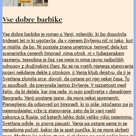
Vse dobre barbike
Vse dobre barbike je roman o Vanji, milenijki, ki bo dopolnila
trideset let in ki ugotavlja, da v njenem življenju nič ni tako, kot
je mislila, da bo. Ni postala znana umetnica, temveč dela kot
scenaristka cenenih limonad, nima otrok, ni v ljubezenskem
razmerju, tesnobna je čez vse meje in nima ravno najboljših
odnosov z družinskimi člani. Ko se na vratih njenega stanovanja
pojavi nekdanje dekle z otrokom, ji Vanja kljub dejstvu, da ji je
Svetlana zlomila srce, dovoli, da ostane pri njej nekaj časa. To
jo spodbudi, da prevpraša lastno življenje. V razpetosti med
željo, da bi delala, kar ima rada, in nujo preživetja v današnjem
Beogradu, Vanji postane jasno, da mora nekaj spremeniti.
Prenagljeno da odpoved pri limonadi, ki jo piše, istočasno pa jo
najemodajalec vrže iz stanovanja, zato da bi vanj vselil
zakonca iz Rusije, od katerih lahko dobi veliko višjo najemnino.
Svetlana odide, jo znova zapusti, Vanja pa ostane sama in se
nenadoma počuti, kakor da je spet punčka, ki ne more skrbeti
zase. Medtem ko pakira stvari, si slučajno po nogi polije krop in