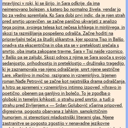
mravljinci v roki, ki se širijo, in Sara odkrije, da ima
neimenovano bolezen, s katero bo normalno živela, vendar jo
bo za vedno spremljala. Ko Sara dobi prvi indic, da je njen strah
pred smrtjo upravičen, se začne panično ukvarjati z analizo
tega pojma, svojega telesa kot nečesa krhkega in minljivega, in
skozi ta razmišljanja pospešeno odrašča. Začne hoditi na
pripravljalni tečaj za študij slikarstva, kjer spozna Tiso in Balšo,
onadva sta ekscentrična in oba sta se v preteklosti srečala s
smrtjo, oba imata zakopane travme. Sara v Tisi najde vzornico,
v Balšo pa se zaljubi. Skozi odnos z njima se Sara sooča s svojo
sedanjostjo, prihodnostjo in preteklostjo – družinsko tragedijo,
ki je zaznamovala vse njeno odraščanje, smrt njene sestrične
Lare. »Ranljivo in močno, razigrano in vznemirljivo. Izjemen
roman Nađe Petrović se začne kot najstniška drama odraščanja,
a hitro se spremeni v vznemirljivo intimno izpoved, vihravo in
poetično, obenem pa ganljivo in bolečo. To je zgodba o
globoki in temeljni krhkosti, o strahu pred smrtjo, a tudi o
strahu pred življenjem.« — Srdan Golubović »Sarina pripoved,
digresivna, pogosto obarvana z lahkim, samokritičnim
humorjem, ni stereotipni mladostniški literarni glas. Njene
zastranitve se pogosto zgostijo v nenavadne jezikovne