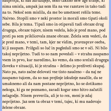
nasprotja, ki nas združujejo, neko takšno new age sranje, ki
nima smisla, ampak jaz sem šla na vse razstave in tako tudi
na to. Nekoč sem mislila, da me bo umetnost rešila teme.
Naivno. Stopili smo v neki prostor in morali smo tipati okoli
sebe. Bila je tema. Tipali smo in otipavali tudi obraze drug
drugega, obraze tujcev, nisem vedela, kdo je pred mano, pod
prsti pa sem priklicevala znane obraze. Želela sem vedeti, da
je pred mano, v temi, tam, kjer ne vidim, pravzaprav oseba,
ki ji zaupam. Prižgali so luč in pogledali smo se v oči. Ni bilo
takoj neprijetno. Tudi to so nam povedali – v strahu zaupamo
vsem in prvo, kar naredimo, ko vemo, da smo srečali drugega
človeka v situaciji, ki je strašna – želimo jo preživeti skupaj.
Nato pa, nato začne delovati vse tisto naučeno – da naj ne
zaupamo tujcem, da so nas prejšnje izkušnje naučile, da se
umaknemo ali da nam postane neprijetno, ko se dotikamo
nekoga, ki ga ne poznamo, zaradi kogar smo hitro začutili
nelagodje. Nisem preverila, ali je to res, meni je zdaj
neprijetno. Jaz sem ta obraz v temi, tujec, ki mu nadevajo
želene obraze.