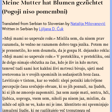
Meine Mutter hat Blumen gezüchtet
(Pogoji niso pomembni)
Translated from Serbian to Slovenian by
Natalija Milovanović
Written in Serbian by
Ljiljana D. Ćuk
»Moji mami so uspevale rože.« Mislila sem, da nisem prav
razumela, še vedno ne razumem dobro tega jezika. Potem me
je presenetilo, ko sem doumela, da je gospa H. dejansko rekla:
»Moji mami so uspevale rože.« V pretekliku, v pretekliku, oni
že dolgo nimajo občutka za čas, kdo je živ in kdo mrtev,
temveč tudi sami kot kakšni živi mrtveci bivajo, ujeti med
svetovoma in v svojih spominih in sedanjostih brez časa.
Levitirajo v tistem, kar so vedeli: slepi potniki izkrivljene
percepcije časa srečujejo obraze, ki so jih poznali, na ljudeh,
ki si jih ne zmorejo zapomniti. Jaz sem zanje mati, sestra, hči,
ljubica, soproga, vsem sem, nikoli pa nisem jaz, mislim, da
nihče od njih ne ve, kako mi je ime. Identiteto mi spreminjajo
izmučeni ljudje, ki ne razlikujejo več trenutnega od