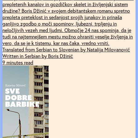
prepletenih kanalov in gozdičkov skelet in življenjski sistem
družine? Boris Džinić v svojem debitantskem romanu spretno
prepleta preteklost in sedanjost svojih junakov in prinaša
ganljivo zgodbo o moči spominov, ljubezni, trpljenju in
neločljivih vezeh med ljudmi. Območje 24 nas spominja, da je
tudi na najtemnejšem mestu možno ohraniti veselje življenja in
vero, da se je k tistemu, kar nas čaka, vredno vrniti.
Translated from Serbian to Slovenian by Natalija Milovanović
Written in Serbian by Boris Džinić
9 minutes read