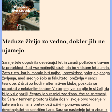
Meduze živijo za vedno, dokler jih ne
ujamejo
Sara je šele dopolnila devetnajst let in zaradi potlačene travme
iz preteklosti čuti vse močnejši strah, da bo v tistem letu umrla.
Zato tisto, kar bi moralo biti najbolj brezskrbno poletje njenega
življenja, med srednjo šolo in fakulteto, preživlja v senci
tesnobe. Z družbo hodi v alternativne klube, poskuša se
pobotati z nekdanjim fantom Viktorjem, veliko pije in si želi, da
bi jo vsi opazili, čeprav je v resnici zadržana. Vse se spremeni,
ko Sara v temnem prostoru kluba doživi svoje prvo videnje, v
katerem travma iz preteklosti oživi – ponovno sreča
devetnajstletno sestrično Laro. Sara se naslednje jutro zbudi z