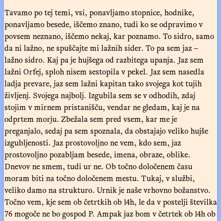
Tavamo po tej temi, vsi, ponavljamo stopnice, hodnike,
ponavljamo besede, iščemo znano, tudi ko se odpravimo v
povsem neznano, iščemo nekaj, kar poznamo. To sidro, samo
da ni lažno, ne spuščajte mi lažnih sider. To pa sem jaz –
lažno sidro. Kaj pa je hujšega od razbitega upanja. Jaz sem
lažni Orfej, sploh nisem sestopila v pekel. Jaz sem nasedla
ladja prevare, jaz sem lažni kapitan tako svojega kot tujih
življenj. Svojega najbolj. Izgubila sem se v odhodih, zdaj
stojim v mirnem pristanišču, vendar ne gledam, kaj je na
odprtem morju. Zbežala sem pred vsem, kar me je
preganjalo, sedaj pa sem spoznala, da obstajajo veliko hujše
izgubljenosti. Jaz prostovoljno ne vem, kdo sem, jaz
prostovoljno pozabljam besede, imena, obraze, oblike.
Dnevov ne smem, tudi ur ne. Ob točno določenem času
moram biti na točno določenem mestu. Tukaj, v službi,
veliko damo na strukturo. Urnik je naše vrhovno božanstvo.
Točno vem, kje sem ob četrtkih ob 14h, le da v postelji številka
76 mogoče ne bo gospod P. Ampak jaz bom v četrtek ob 14h ob