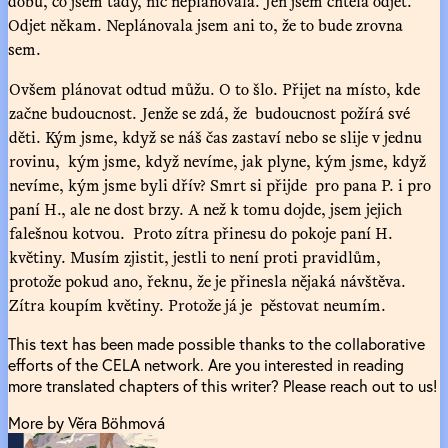
dobu, co jsem tady, nic neplánovala. Jen jsem chtěla odjet.
Odjet někam. Neplánovala jsem ani to, že to bude zrovna
sem.
Ovšem plánovat odtud můžu. O to šlo. Přijet na místo, kde
začne budoucnost. Jenže se zdá, že budoucnost požírá své
děti. Kým jsme, když se náš čas zastaví nebo se slije v jednu
rovinu, kým jsme, když nevíme, jak plyne, kým jsme, když
nevíme, kým jsme byli dřív? Smrt si přijde pro pana P. i pro
paní H., ale ne dost brzy. A než k tomu dojde, jsem jejich
falešnou kotvou. Proto zítra přinesu do pokoje paní H.
květiny. Musím zjistit, jestli to není proti pravidlům,
protože pokud ano, řeknu, že je přinesla nějaká návštěva.
Zítra koupím květiny. Protože já je pěstovat neumím.
This text has been made possible thanks to the collaborative
efforts of the CELA network. Are you interested in reading
more translated chapters of this writer? Please reach out to us!
More by Věra Böhmová