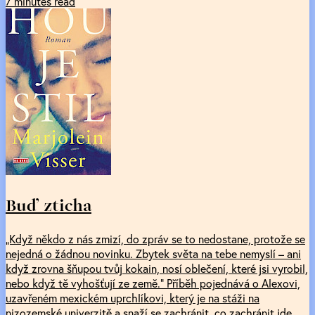
7 minutes read
Buď zticha
„Když někdo z nás zmizí, do zpráv se to nedostane, protože se
nejedná o žádnou novinku. Zbytek světa na tebe nemyslí – ani
když zrovna šňupou tvůj kokain, nosí oblečení, které jsi vyrobil,
nebo když tě vyhošťují ze země.“ Příběh pojednává o Alexovi,
uzavřeném mexickém uprchlíkovi, který je na stáži na
nizozemské univerzitě a snaží se zachránit, co zachránit jde.