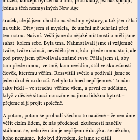
muzeu, koncept byl černá a bílá, protiklady, jež nás spojují,
jedna z těch nesmyslných New Age
sraček, ale já jsem chodila na všechny výstavy, a tak jsem šla i
na tuhle. Dřív jsem si myslela, že umění mě uchrání před
temnotou. Naivní. Vešli jsme do nějaké místnosti a měli jsme
sahat kolem sebe. Byla tma. Nahmatávali jsme si vzájemně
tváře, tváře cizinců, nevěděla jsem, kdo přede mnou stojí, ale
pod prsty jsem přivolávala známé rysy. Přála jsem si, aby
tam přede mnou, ve tmě, kam nevidím, stál ve skutečnosti
člověk, kterému věřím. Rozsvítili světlo a podívali jsme se
jeden druhému do očí. Nebylo to hned nepříjemné. To nám
taky řekli – ve strachu věříme všem, a první co uděláme,
když v děsivé situaci narazíme na jinou lidskou bytost –
přejeme si jí projít společně.
A potom, potom se probudí všechno to naučené – že nemáme
věřit cizím lidem, že nás předchozí zkušenosti naučily
stáhnout se, nebo že nám je nepříjemné dotýkat se někoho,
koho neznáme, kdo byl důvodem, že jsme se cítili