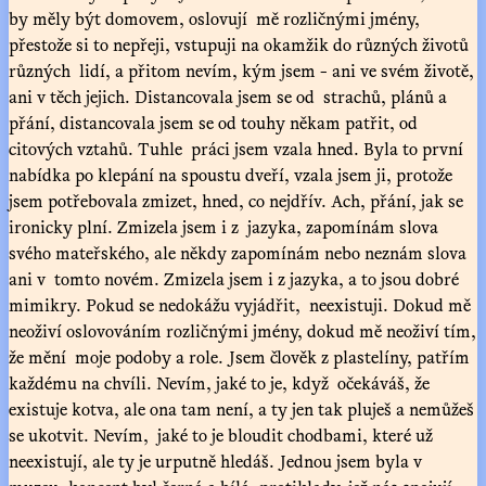
by měly být domovem, oslovují mě rozličnými jmény,
přestože si to nepřeji, vstupuji na okamžik do různých životů
různých lidí, a přitom nevím, kým jsem - ani ve svém životě,
ani v těch jejich. Distancovala jsem se od strachů, plánů a
přání, distancovala jsem se od touhy někam patřit, od
citových vztahů. Tuhle práci jsem vzala hned. Byla to první
nabídka po klepání na spoustu dveří, vzala jsem ji, protože
jsem potřebovala zmizet, hned, co nejdřív. Ach, přání, jak se
ironicky plní. Zmizela jsem i z jazyka, zapomínám slova
svého mateřského, ale někdy zapomínám nebo neznám slova
ani v tomto novém. Zmizela jsem i z jazyka, a to jsou dobré
mimikry. Pokud se nedokážu vyjádřit, neexistuji. Dokud mě
neoživí oslovováním rozličnými jmény, dokud mě neoživí tím,
že mění moje podoby a role. Jsem člověk z plastelíny, patřím
každému na chvíli. Nevím, jaké to je, když očekáváš, že
existuje kotva, ale ona tam není, a ty jen tak pluješ a nemůžeš
se ukotvit. Nevím, jaké to je bloudit chodbami, které už
neexistují, ale ty je urputně hledáš. Jednou jsem byla v