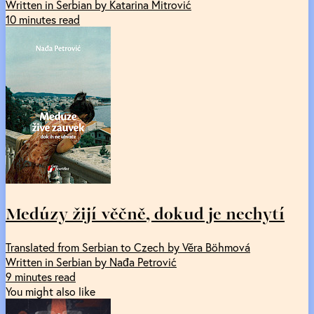
Written in Serbian by Katarina Mitrović
10 minutes read
Medúzy žijí věčně, dokud je nechytí
Translated from Serbian to Czech by Věra Böhmová
Written in Serbian by Nađa Petrović
9 minutes read
You might also like