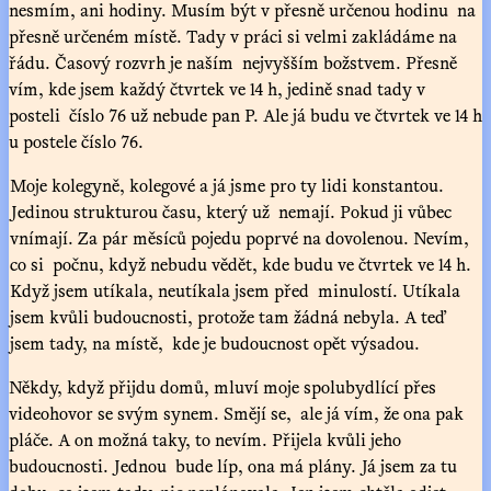
nesmím, ani hodiny. Musím být v přesně určenou hodinu na
přesně určeném místě. Tady v práci si velmi zakládáme na
řádu. Časový rozvrh je naším nejvyšším božstvem. Přesně
vím, kde jsem každý čtvrtek ve 14 h, jedině snad tady v
posteli číslo 76 už nebude pan P. Ale já budu ve čtvrtek ve 14 h
u postele číslo 76.
Moje kolegyně, kolegové a já jsme pro ty lidi konstantou.
Jedinou strukturou času, který už nemají. Pokud ji vůbec
vnímají. Za pár měsíců pojedu poprvé na dovolenou. Nevím,
co si počnu, když nebudu vědět, kde budu ve čtvrtek ve 14 h.
Když jsem utíkala, neutíkala jsem před minulostí. Utíkala
jsem kvůli budoucnosti, protože tam žádná nebyla. A teď
jsem tady, na místě, kde je budoucnost opět výsadou.
Někdy, když přijdu domů, mluví moje spolubydlící přes
videohovor se svým synem. Smějí se, ale já vím, že ona pak
pláče. A on možná taky, to nevím. Přijela kvůli jeho
budoucnosti. Jednou bude líp, ona má plány. Já jsem za tu