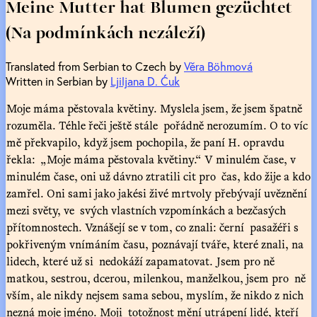
Meine Mutter hat Blumen gezüchtet
(Na podmínkách nezáleží)
Translated from Serbian to Czech by
Věra Böhmová
Written in Serbian by
Ljiljana D. Ćuk
Moje máma pěstovala květiny. Myslela jsem, že jsem špatně
rozuměla. Téhle řeči ještě stále pořádně nerozumím. O to víc
mě překvapilo, když jsem pochopila, že paní H. opravdu
řekla: „Moje máma pěstovala květiny.“ V minulém čase, v
minulém čase, oni už dávno ztratili cit pro čas, kdo žije a kdo
zamřel. Oni sami jako jakési živé mrtvoly přebývají uvěznění
mezi světy, ve svých vlastních vzpomínkách a bezčasých
přítomnostech. Vznášejí se v tom, co znali: černí pasažéři s
pokřiveným vnímáním času, poznávají tváře, které znali, na
lidech, které už si nedokáží zapamatovat. Jsem pro ně
matkou, sestrou, dcerou, milenkou, manželkou, jsem pro ně
vším, ale nikdy nejsem sama sebou, myslím, že nikdo z nich
nezná moje jméno. Moji totožnost mění utrápení lidé, kteří