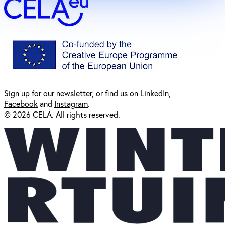
Sign up for our
newsl
etter
, or find us on
LinkedIn
,
Facebook
and
Instagram
.
© 2026 CELA. All rights reserved.