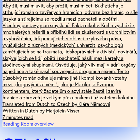
Aby žil, musí mluvit, aby přežil, musí mlčet. Buď zticha je
strhující román o zavřených hranicích, odvaze bez hranic, o síle
jazyka a stírajícímu se rozdílu mezi pachateli a oběťmi.
Všechny postavy jsou smyšlené. Fakta nikoliv. Kniha vychází z
mnohaletých rešerší a příběhů lidí se zkušeností s uprchlictvím
a vyhoštěním, lidí pracujících v oblasti azylového práva,
vyučujících z různých (mexických) univerzit, psychologů
zaměřujících se na traumata, lidskoprávních aktivistů, novinářů,
skrývajících se lidí, obětí i pachatelů násilí mezi kartely a
zločineckými skupinami. Osvětluje, jaký vliv mají vládní orgány
na jedince a také násilí související s drogami a sexem. Tento
působivý román odhaluje mimo jiné i komplikované vztahy
mezi „drogovými zeměmi“, jako je Mexiko, a Evropou,
kontinentem, který žadatelům o azyl stále častěji zavírá
hranice a zároveň je velkým překupníkem i uživatelem kokainu.
Translated from Dutch to Czech by Klára Němcová
Written in Dutch by Marjolein Visser
7 minutes read
Reading Room overview