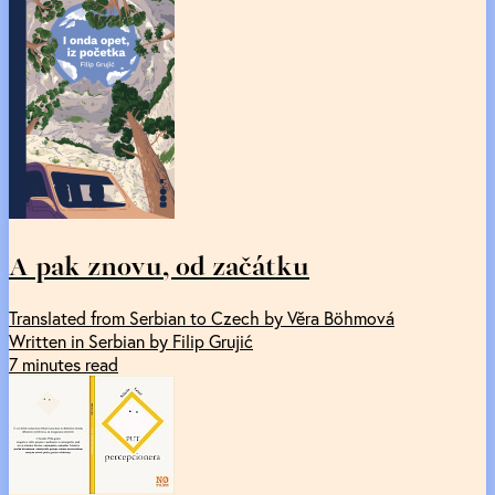
A pak znovu, od začátku
Translated from Serbian to Czech by Věra Böhmová
Written in Serbian by Filip Grujić
7 minutes read