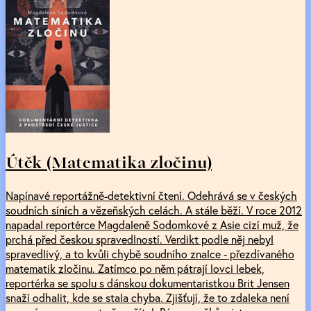
Útěk (Matematika zločinu)
Napínavé reportážně-detektivní čtení. Odehrává se v českých
soudních síních a vězeňských celách. A stále běží. V roce 2012
napadal reportérce Magdaleně Sodomkové z Asie cizí muž, že
prchá před českou spravedlností. Verdikt podle něj nebyl
spravedlivý, a to kvůli chybě soudního znalce - přezdívaného
matematik zločinu. Zatímco po něm pátrají lovci lebek,
reportérka se spolu s dánskou dokumentaristkou Brit Jensen
snaží odhalit, kde se stala chyba. Zjišťují, že to zdaleka není