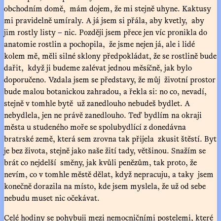
obchodním domě, mám dojem, že mi stejně uhyne. Kaktusy
mi pravidelně umíraly. A já jsem si přála, aby kvetly, aby
jim rostly listy – nic. Později jsem přece jen víc pronikla do
anatomie rostlin a pochopila, že jsme nejen já, ale i lidé
kolem mě, měli silné sklony předpokládat, že se rostlině bude
dařit, když ji budeme zalévat jednou měsíčně, jak bylo
doporučeno. Vzdala jsem se představy, že můj životní prostor
bude malou botanickou zahradou, a řekla si: no co, nevadí,
stejně v tomhle bytě už zanedlouho nebudeš bydlet. A
nebydlela, jen ne právě zanedlouho. Teď bydlím na okraji
města u studeného moře se spolubydlící z donedávna
bratrské země, která sem zrovna tak přijela zkusit štěstí. Byt
je bez života, stejně jako naše žití tady, většinou. Snažím se
brát co nejdelší směny, jak kvůli penězům, tak proto, že
nevím, co v tomhle městě dělat, když nepracuju, a taky jsem
konečně dorazila na místo, kde jsem myslela, že už od sebe
nebudu muset nic očekávat.
Celé hodiny se pohybuji mezi nemocničními postelemi, které