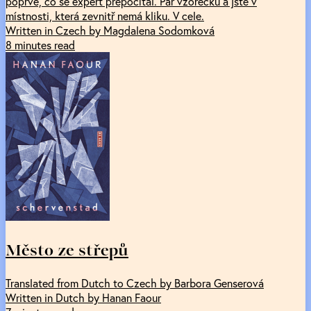
poprvé, co se expert přepočítal. Pár vzorečků a jste v
místnosti, která zevnitř nemá kliku. V cele.
Written in Czech by Magdalena Sodomková
8 minutes read
Město ze střepů
Translated from Dutch to Czech by Barbora Genserová
Written in Dutch by Hanan Faour