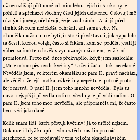
už nerozlišují přítomné od minulého. Jejich čas jako by je
pohltil a zpřeházel všechny části jejich existence. Oslovují mě
různými jmény, očekávají, že je zachráním. A já, já před
tímhle životem nedokážu ochránit ani sama sebe. Na
okamžik mažou moje bytí, často si představuji, jak vypadala
ta Sessi, kterou volají, často si říkám, kam se poděla, jestli ji
vůbec zajímá ten člověk s vymazaným životem, jenž k ní
promlouvá. Proto mě dnes překvapilo, když jsem zaslechla:
„Moje máma pěstovala květiny.“ Určení času – tak nečekané.
Nevěděla jsem, ve kterém okamžiku se paní H. právě nachází,
ale věděla, že její matka už květiny nepěstuje, patrně proto,
že je mrtvá. O paní H. jsem toho mnoho nevěděla. Byla tu
nová, nejspíš ji přivedla rodina, všechny je přivádí rodina. O
paní H. jsem toho moc nevěděla, ale připomněla mi, že často
beru věci jako dané.
Kolik znám lidí, kteří pěstují květiny? Já to určitě nejsem.
Dokonce i když koupím jednu z těch rostlin pro nás
neschopné, co se prodávají v tom velkém skandinávském