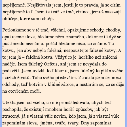
nepříjemně. Nezjišťovala jsem, jestli je to pravda, já se cítím
nepříjemně teď. Jsem ta tvář ve tmě, cizinec, jemuž nasazují
obličeje, které sami chtějí.
Potloukáme se v té tmě, všichni, opakujeme schody, chodby,
opakujeme slova, hledáme něco známého, dokonce i když se
pustíme do neznáma, pořád hledáme něco, co známe. Tu
kotvu, jen aby nebyla falešná, nespouštějte falešné kotvy. A
to jsem já – falešná kotva. Vždyť co je horšího než zničená
naděje. Jsem falešný Orfeus, ani jsem se nevydala do
podsvětí. Jsem uvízlá loď klamu, jsem falešný kapitán svého
i cizích životů. Toho svého především. Ztratila jsem se mezi
odchody, teď kotvím v klidné zátoce, a nestarám se, co se děje
na otevřeném moři.
Utekla jsem od všeho, co mě pronásledovalo, abych teď
pochopila, že existují mnohem horší způsoby, jak být
ztracený. Já z vlastní vůle nevím, kdo jsem, já z vlastní vůle
zapomínám slova, jména, tváře, tvary. Dny zapomínat