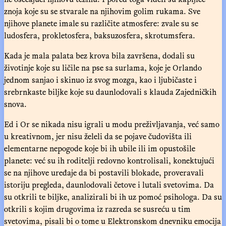
znoja koje su se stvarale na njihovim golim rukama. Sve
njihove planete imale su različite atmosfere: zvale su se
ludosfera, prokletosfera, baksuzosfera, skrotumsfera.
Kada je mala palata bez krova bila završena, dodali su
životinje koje su ličile na pse sa surlama, koje je Orlando
jednom sanjao i skinuo iz svog mozga, kao i ljubičaste i
srebrnkaste biljke koje su daunlodovali s klauda Zajedničkih
snova.
Ed i Or se nikada nisu igrali u modu preživljavanja, već samo
u kreativnom, jer nisu želeli da se pojave čudovišta ili
elementarne nepogode koje bi ih ubile ili im opustošile
planete: već su ih roditelji redovno kontrolisali, konektujući
se na njihove uređaje da bi postavili blokade, proveravali
istoriju pregleda, daunlodovali četove i lutali svetovima. Da
su otkrili te biljke, analizirali bi ih uz pomoć psihologa. Da su
otkrili s kojim drugovima iz razreda se susreću u tim
svetovima, pisali bi o tome u Elektronskom dnevniku emocija