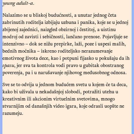
young adult-a
.
Nalazimo se u bliskoj budućnosti, a unutar jednog četa
zabrinutih roditelja izbijaju uzbuna i panika, koje se u jednoj
zbijenoj zajednici, naizgled obzirnoj i čestitoj, a uistinu
modroj od zavisti i sebičnosti, lančano prenose. Pojavljuje se
intenzivno – dok se nižu prepirke, laži, poze i uspesi malih,
bednih moćnika – iskreno roditeljsko nerazumevanje
emotivnog života dece, kao i potpuni fijasko u pokušaju da ih
spasu
, jer sva ta kontrola vodi pravo u gubitak obostranog
poverenja, pa i u narušavanje njihovog međusobnog odnosa.
Sve se to odvija u jednom budućem svetu u kojem će ta deca,
kako bi uživala u nekadašnjoj slobodi, potražiti utehu u
kreativnim ili akcionim virtuelnim svetovima, mnogo
stvarnijim od današnjih video igara, koje odrasli uopšte ne
razumeju.