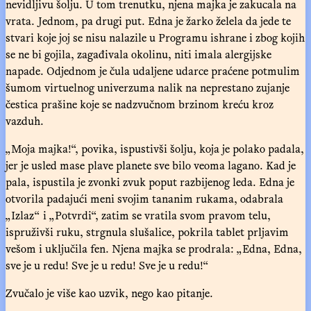
nevidljivu šolju. U tom trenutku, njena majka je zakucala na
vrata. Jednom, pa drugi put. Edna je žarko želela da jede te
stvari koje joj se nisu nalazile u Programu ishrane i zbog kojih
se ne bi gojila, zagađivala okolinu, niti imala alergijske
napade. Odjednom je čula udaljene udarce praćene potmulim
šumom virtuelnog univerzuma nalik na neprestano zujanje
čestica prašine koje se nadzvučnom brzinom kreću kroz
vazduh.
„Moja majka!“, povika, ispustivši šolju, koja je polako padala,
jer je usled mase plave planete sve bilo veoma lagano. Kad je
pala, ispustila je zvonki zvuk poput razbijenog leda. Edna je
otvorila padajući meni svojim tananim rukama, odabrala
„Izlaz“ i „Potvrdi“, zatim se vratila svom pravom telu,
ispruživši ruku, strgnula slušalice, pokrila tablet prljavim
vešom i uključila fen. Njena majka se prodrala: „Edna, Edna,
sve je u redu! Sve je u redu! Sve je u redu!“
Zvučalo je više kao uzvik, nego kao pitanje.