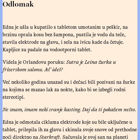
Odlomak
Edna je ušla u kupatilo s tabletom umotanim u peškir, na
brzinu oprala kosu bez šampona, pustila je vodu da teče,
stavila elektrode na glavu, i sela na ivicu kade da četuje.
Kapljice su padale na vodootporni tablet.
Videla je Orlandovu poruku:
Sutra je Leina žurka u
frizerskom salonu. Jel’ ideš?
Već nekoliko godina unazad su i dečaci bili pozivani na žurke
na kojima se mazao lak za nokte, kako bi se izbegli rodni
stereotipi.
Ne znam, imam neki sranje kasting. Daj da ti pokažem nešto
.
Edna je odmotala ciklama elektrode koje su bile uključene u
tablet, prilepila ih za glavu i skinula svoje snove od prethodne
noći direktno na
Starkraft
. Sačuvala je svoj san na planeti