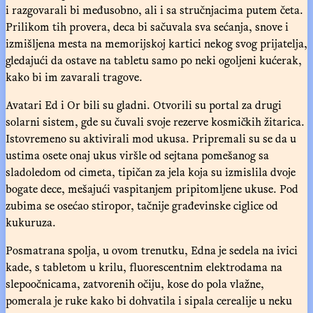
i razgovarali bi međusobno, ali i sa stručnjacima putem četa.
Prilikom tih provera, deca bi sačuvala sva sećanja, snove i
izmišljena mesta na memorijskoj kartici nekog svog prijatelja,
gledajući da ostave na tabletu samo po neki ogoljeni kućerak,
kako bi im zavarali tragove.
Avatari Ed i Or bili su gladni. Otvorili su portal za drugi
solarni sistem, gde su čuvali svoje rezerve kosmičkih žitarica.
Istovremeno su aktivirali mod ukusa. Pripremali su se da u
ustima osete onaj ukus viršle od sejtana pomešanog sa
sladoledom od cimeta, tipičan za jela koja su izmislila dvoje
bogate dece, mešajući vaspitanjem pripitomljene ukuse. Pod
zubima se osećao stiropor, tačnije građevinske ciglice od
kukuruza.
Posmatrana spolja, u ovom trenutku, Edna je sedela na ivici
kade, s tabletom u krilu, fluorescentnim elektrodama na
slepoočnicama, zatvorenih očiju, kose do pola vlažne,
pomerala je ruke kako bi dohvatila i sipala cerealije u neku