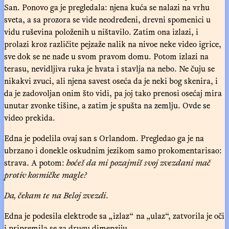
San. Ponovo ga je pregledala: njena kuća se nalazi na vrhu
sveta, a sa prozora se vide neodređeni, drevni spomenici u
vidu ruševina položenih u ništavilo. Zatim ona izlazi, i
prolazi kroz različite pejzaže nalik na nivoe neke video igrice,
sve dok se ne nađe u svom pravom domu. Potom izlazi na
terasu, nevidljiva ruka je hvata i stavlja na nebo. Ne čuju se
nikakvi zvuci, ali njena savest oseća da je neki bog skenira, i
da je zadovoljan onim što vidi, pa joj tako prenosi osećaj mira
unutar zvonke tišine, a zatim je spušta na zemlju. Ovde se
video prekida.
Edna je podelila ovaj san s Orlandom. Pregledao ga je na
ubrzano i donekle oskudnim jezikom samo prokomentarisao:
strava. A potom:
hoćeš da mi pozajmiš svoj zvezdani mač
protiv kosmičke magle?
Da, čekam te na Beloj zvezdi
.
Edna je podesila elektrode sa „izlaz“ na „ulaz“, zatvorila je oči
i pripremila se za drugu dimenziju.