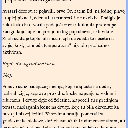
Avatari dece su se pojavili, prvo Or, zatim Ed, na jednoj plavoj
i toploj planeti, odenuti u termozaštitne navlake. Podigla je
ruku kako bi otvorila padajući meni i kliknula prstom po
kacigi, koju joj je on pozajmio tog popodneva, i stavila je.
Znali su da je toplo, ali nisu mogli da zaista to i osete na
svojoj koži, jer mod „temperatura“ nije bio prethodno
aktiviran.
Hajde da sagradimo kuću
.
Okej
.
Ponovo su iz padajućeg menija, koji se spušta na dodir,
izabrali cigle, zapravo providne kocke napunjene vodom i
ribicama, i druge cigle od želatina. Započeli su s gradnjom
terasa, naslaganih jedne na druge, koje su bila okrenute ka
pustoj i plavoj ledini. Vrhovima prstiju pomerali su
građevinske blokove, doživljavajući ih trodimenzionalnim, ali
ne osećajući njihovu težinu. I pored toga videli su kapljice