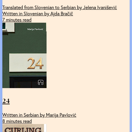
Translated from Slovenian to Serbian by Jelena Ivanišević
Written in Slovenian by Ajda Bračič
7 minutes read
24
Written in Serbian by Marija Pavlović
8 minutes read