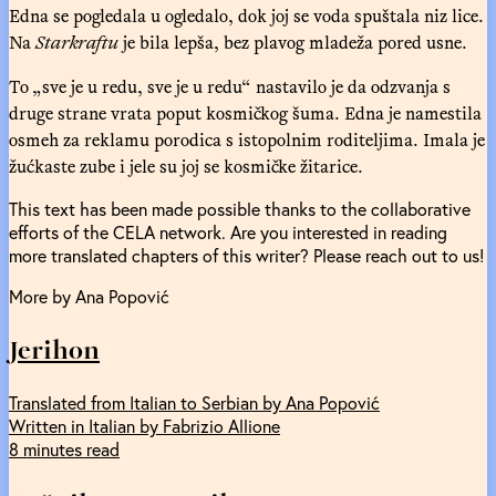
Edna se pogledala u ogledalo, dok joj se voda spuštala niz lice.
Na
Starkraftu
je bila lepša, bez plavog mladeža pored usne.
To „sve je u redu, sve je u redu“ nastavilo je da odzvanja s
druge strane vrata poput kosmičkog šuma. Edna je namestila
osmeh za reklamu porodica s istopolnim roditeljima. Imala je
žućkaste zube i jele su joj se kosmičke žitarice.
This text has been made possible thanks to the collaborative
efforts of the CELA network. Are you interested in reading
more translated chapters of this writer? Please reach out to us!
More by Ana Popović
Jerihon
Translated from Italian to Serbian by Ana Popović
Written in Italian by Fabrizio Allione
8 minutes read