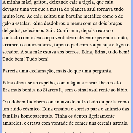
A minha mãe!, gritou, deixando cair a tigela, que caiu
devagar uma vez que a massa do planeta azul tornava tudo
muito leve. Ao cair, soltou um barulho metálico como o de
gelo a estalar. Edna desdobrou o menu com os dois braços
delgados, selecionou Sair, Confirmar, depois reatou o
contacto com o seu corpo verdadeiro desentorpecendo a mão,
arrancou os auriculares, tapou o pad com roupa suja e ligou o
secador. A sua mãe estava aos berros. Edna, Edna, tudo bem!
Tudo bem! Tudo bem!
Parecia uma exclamação, mais do que uma pergunta.
Edna olhou-se ao espelho, com a água a riscar-lhe o rosto.
Era mais bonita no Starcraft, sem o sinal azul rente ao lábio.
O tudobem tudobem continuava do outro lado da porta como
um ruído cósmico. Edna ensaiou o sorriso para o anúncio das
famílias homoparentais. Tinha os dentes ligeiramente
amarelos, e estava com vontade de comer uns cereais astrais.