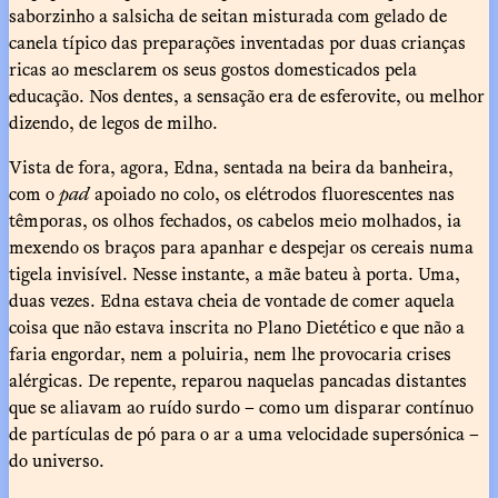
saborzinho a salsicha de seitan misturada com gelado de
canela típico das preparações inventadas por duas crianças
ricas ao mesclarem os seus gostos domesticados pela
educação. Nos dentes, a sensação era de esferovite, ou melhor
dizendo, de legos de milho.
Vista de fora, agora, Edna, sentada na beira da banheira,
com o
pad
apoiado no colo, os elétrodos fluorescentes nas
têmporas, os olhos fechados, os cabelos meio molhados, ia
mexendo os braços para apanhar e despejar os cereais numa
tigela invisível. Nesse instante, a mãe bateu à porta. Uma,
duas vezes. Edna estava cheia de vontade de comer aquela
coisa que não estava inscrita no Plano Dietético e que não a
faria engordar, nem a poluiria, nem lhe provocaria crises
alérgicas. De repente, reparou naquelas pancadas distantes
que se aliavam ao ruído surdo – como um disparar contínuo
de partículas de pó para o ar a uma velocidade supersónica –
do universo.