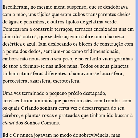
Escolheram, no mesmo menu suspenso, que se desdobrava
com a mão, uns tijolos que eram cubos transparentes cheios
de água e peixinhos, e outros tijolos de gelatina verde.
Começaram a construir terraços, terraços encaixados uns em
cima dos outros, que se debruçavam sobre uma charneca
desértica e azul. Iam deslocando os blocos de construção com
a ponta dos dedos, sentiam-nos como tridimensionais,
embora não notassem o seu peso, e no entanto viam gotinhas
de suor a formar-se nas mãos nuas. Todos os seus planetas
tinham atmosferas diferentes: chamavam-se loucosfera,
porcoesfera, azarsfera, escrotosfera.
Uma vez terminado o pequeno prédio destapado,
acrescentaram animais que pareciam cães com tromba, com
os quais Orlando sonhara certa vez e descarregara do seu
cérebro, e plantas roxas e prateadas que tinham ido buscar à
cloud
dos Sonhos Comuns.
Ed e Or nunca jogavam no modo de sobrevivência, mas