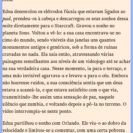
Edna desenrolou os elétrodos fúcsia que estavam ligados ao
pad
, prendeu-os à cabeça e descarregou os seus sonhos dessa
noite diretamente para o Starcraft. Gravou o sonho no
planeta Sono. Voltou a vê-lo: a sua casa encontrava-se no
cimo do mundo, sendo visíveis das janelas uns quantos
monumentos antigos e genéricos, sob a forma de ruínas
cravadas no nada. Ela saía então, atravessando várias
paisagens semelhantes aos níveis de um videojogo até se achar
na sua verdadeira casa. Nesse momento, ia para o terraço, e
uma mão invisível agarrava-a e levava-a para o céu. Embora
não houvesse ruídos, a sua consciência sentia que um deus
estava a scaneá-la, e que estava satisfeito com o que via,
transmitindo-lhe assim uma sensação de paz, naquele
silêncio que zumbia, e voltando depois a pô-la no terreno. O
vídeo interrompia-se neste ponto.
Edna partilhou o sonho com Orlando. Ele viu-o ao dobro da
velocidade e limitou-se a comentar, com uma certa pobreza