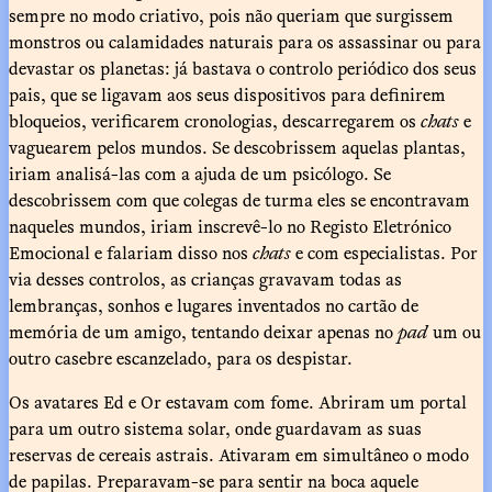
sempre no modo criativo, pois não queriam que surgissem
monstros ou calamidades naturais para os assassinar ou para
devastar os planetas: já bastava o controlo periódico dos seus
pais, que se ligavam aos seus dispositivos para definirem
bloqueios, verificarem cronologias, descarregarem os
chats
e
vaguearem pelos mundos. Se descobrissem aquelas plantas,
iriam analisá-las com a ajuda de um psicólogo. Se
descobrissem com que colegas de turma eles se encontravam
naqueles mundos, iriam inscrevê-lo no Registo Eletrónico
Emocional e falariam disso nos
chats
e com especialistas. Por
via desses controlos, as crianças gravavam todas as
lembranças, sonhos e lugares inventados no cartão de
memória de um amigo, tentando deixar apenas no
pad
um ou
outro casebre escanzelado, para os despistar.
Os avatares Ed e Or estavam com fome. Abriram um portal
para um outro sistema solar, onde guardavam as suas
reservas de cereais astrais. Ativaram em simultâneo o modo
de papilas. Preparavam-se para sentir na boca aquele