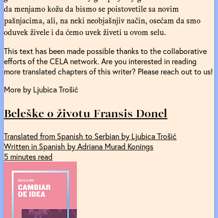
da menjamo kožu da bismo se poistovetile sa novim
pašnjacima, ali, na neki neobjašnjiv način, osećam da smo
oduvek živele i da ćemo uvek živeti u ovom selu.
This text has been made possible thanks to the collaborative
efforts of the CELA network. Are you interested in reading
more translated chapters of this writer? Please reach out to us!
More by Ljubica Trošić
Beleške o životu Fransis Donel
Translated from Spanish to Serbian by Ljubica Trošić
Written in Spanish by Adriana Murad Konings
5 minutes read