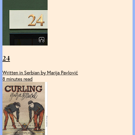
24
Written in Serbian by Marija Pavlović
8 minutes read