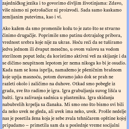
zajedničkog jezika i to govorimo divljim životinjama: Zdavo,
više nismo ni potrošačice ni proizvodi. Sada samo kaskamo
zemljanim putevima, kao i vi.
Ako kažem da smo promenile kožu to je zato što se stvarno
činimo drugačije. Poprimile smo patinu dotrajalog pribora,
vrednost srebra koje nije za ukras. Hoću reći da se tuširamo
jedva jednom ili dvaput mesečno, u ovom valovu sa vodom
sterilnom poput leda; da koristimo aktivni veš za skijanje i da
se dičimo neupitnom lepotom jer nema nikoga ko bi je osudio.
Kada nam se kosa isprlja, namažemo je pšeničnim brašnom
koje upija masnoću, potom duvamo jako dok se prah ne
razleti okolo i zaličimo na duhove. Otkad smo pobegle iz
grada, sve što radimo je igra. Igra grabuljanja suvog lišća u
bašti. Igra zalivanja sadnica u plasteniku. Igra skidanja
nabubrelih krpelja sa članaka. Mi smo ono što bismo svi bili
da neko uvek ne gleda, ali uvek ima neko, uvek. Prošle nedelje
nas je posetila žena koja je sebe zvala tehničarem opštine kojoj
pripadamo — primetila sam da u poslednje vreme socijalni