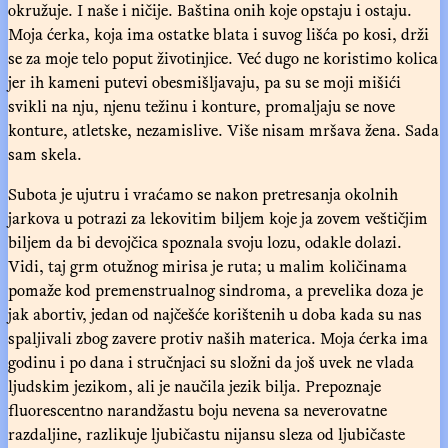
okružuje. I naše i ničije. Baština onih koje opstaju i ostaju.
Moja ćerka, koja ima ostatke blata i suvog lišća po kosi, drži
se za moje telo poput životinjice. Već dugo ne koristimo kolica
jer ih kameni putevi obesmišljavaju, pa su se moji mišići
svikli na nju, njenu težinu i konture, promaljaju se nove
konture, atletske, nezamislive. Više nisam mršava žena. Sada
sam skela.
Subota je ujutru i vraćamo se nakon pretresanja okolnih
jarkova u potrazi za lekovitim biljem koje ja zovem veštičjim
biljem da bi devojčica spoznala svoju lozu, odakle dolazi.
Vidi, taj grm otužnog mirisa je ruta; u malim količinama
pomaže kod premenstrualnog sindroma, a prevelika doza je
jak abortiv, jedan od najčešće korištenih u doba kada su nas
spaljivali zbog zavere protiv naših materica. Moja ćerka ima
godinu i po dana i stručnjaci su složni da još uvek ne vlada
ljudskim jezikom, ali je naučila jezik bilja. Prepoznaje
fluorescentno narandžastu boju nevena sa neverovatne
razdaljine, razlikuje ljubičastu nijansu sleza od ljubičaste