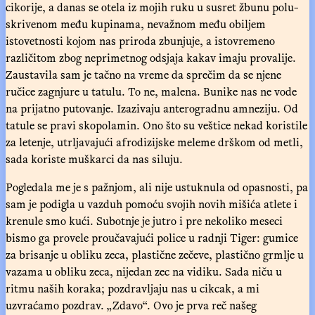
cikorije, a danas se otela iz mojih ruku u susret žbunu polu-
skrivenom među kupinama, nevažnom među obiljem
istovetnosti kojom nas priroda zbunjuje, a istovremeno
različitom zbog neprimetnog odsjaja kakav imaju provalije.
Zaustavila sam je tačno na vreme da sprečim da se njene
ručice zagnjure u tatulu. To ne, malena. Bunike nas ne vode
na prijatno putovanje. Izazivaju anterogradnu amneziju. Od
tatule se pravi skopolamin. Ono što su veštice nekad koristile
za letenje, utrljavajući afrodizijske meleme drškom od metli,
sada koriste muškarci da nas siluju.
Pogledala me je s pažnjom, ali nije ustuknula od opasnosti, pa
sam je podigla u vazduh pomoću svojih novih mišića atlete i
krenule smo kući. Subotnje je jutro i pre nekoliko meseci
bismo ga provele proučavajući police u radnji Tiger: gumice
za brisanje u obliku zeca, plastične zečeve, plastično grmlje u
vazama u obliku zeca, nijedan zec na vidiku. Sada niču u
ritmu naših koraka; pozdravljaju nas u cikcak, a mi
uzvraćamo pozdrav. „Zdavo“. Ovo je prva reč našeg