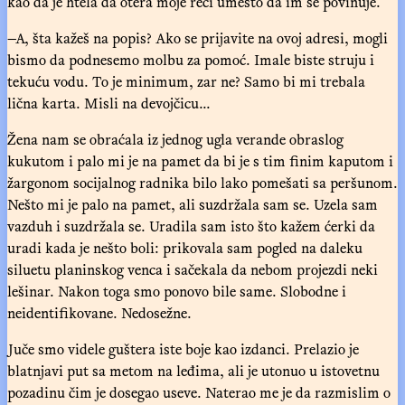
kao da je htela da otera moje reči umesto da im se povinuje.
—A, šta kažeš na popis? Ako se prijavite na ovoj adresi, mogli
bismo da podnesemo molbu za pomoć. Imale biste struju i
tekuću vodu. To je minimum, zar ne? Samo bi mi trebala
lična karta. Misli na devojčicu...
Žena nam se obraćala iz jednog ugla verande obraslog
kukutom i palo mi je na pamet da bi je s tim finim kaputom i
žargonom socijalnog radnika bilo lako pomešati sa peršunom.
Nešto mi je palo na pamet, ali suzdržala sam se. Uzela sam
vazduh i suzdržala se. Uradila sam isto što kažem ćerki da
uradi kada je nešto boli: prikovala sam pogled na daleku
siluetu planinskog venca i sačekala da nebom projezdi neki
lešinar. Nakon toga smo ponovo bile same. Slobodne i
neidentifikovane. Nedosežne.
Juče smo videle guštera iste boje kao izdanci. Prelazio je
blatnjavi put sa metom na leđima, ali je utonuo u istovetnu
pozadinu čim je dosegao useve. Naterao me je da razmislim o