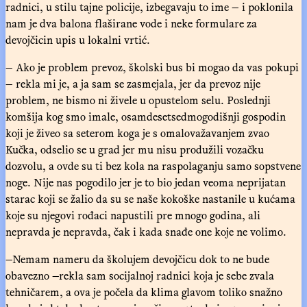
radnici, u stilu tajne policije, izbegavaju to ime — i poklonila
nam je dva balona flaširane vode i neke formulare za
devojčicin upis u lokalni vrtić.
— Ako je problem prevoz, školski bus bi mogao da vas pokupi
— rekla mi je, a ja sam se zasmejala, jer da prevoz nije
problem, ne bismo ni živele u opustelom selu. Poslednji
komšija kog smo imale, osamdesetsedmogodišnji gospodin
koji je živeo sa seterom koga je s omalovažavanjem zvao
Kučka, odselio se u grad jer mu nisu produžili vozačku
dozvolu, a ovde su ti bez kola na raspolaganju samo sopstvene
noge. Nije nas pogodilo jer je to bio jedan veoma neprijatan
starac koji se žalio da su se naše kokoške nastanile u kućama
koje su njegovi rođaci napustili pre mnogo godina, ali
nepravda je nepravda, čak i kada snađe one koje ne volimo.
—Nemam nameru da školujem devojčicu dok to ne bude
obavezno —rekla sam socijalnoj radnici koja je sebe zvala
tehničarem, a ova je počela da klima glavom toliko snažno