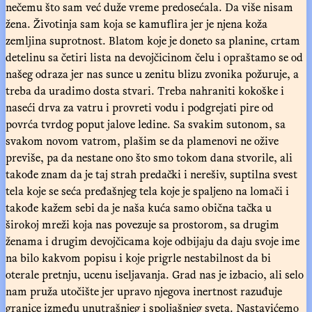
nečemu što sam već duže vreme predosećala. Da više nisam
žena. Životinja sam koja se kamuflira jer je njena koža
zemljina suprotnost. Blatom koje je doneto sa planine, crtam
detelinu sa četiri lista na devojčicinom čelu i opraštamo se od
našeg odraza jer nas sunce u zenitu blizu zvonika požuruje, a
treba da uradimo dosta stvari. Treba nahraniti kokoške i
naseći drva za vatru i provreti vodu i podgrejati pire od
povrća tvrdog poput jalove ledine. Sa svakim sutonom, sa
svakom novom vatrom, plašim se da plamenovi ne ožive
previše, pa da nestane ono što smo tokom dana stvorile, ali
takođe znam da je taj strah predački i nerešiv, suptilna svest
tela koje se seća pređašnjeg tela koje je spaljeno na lomači i
takođe kažem sebi da je naša kuća samo obična tačka u
širokoj mreži koja nas povezuje sa prostorom, sa drugim
ženama i drugim devojčicama koje odbijaju da daju svoje ime
na bilo kakvom popisu i koje prigrle nestabilnost da bi
oterale pretnju, ucenu iseljavanja. Grad nas je izbacio, ali selo
nam pruža utočište jer upravo njegova inertnost razuđuje
granice između unutrašnjeg i spoljašnjeg sveta. Nastavićemo