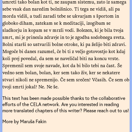
umreti tako bolan kot ti, ne zaupam sistemu, zato iz samega
sebe vsak dan naredim bolnišnico. Ti tega ne vidiš, ali pa
morda vidiš, a tudi zaradi tebe se ukvarjam s športom in
globoko diham, zatekam se k meditaciji, izogibam se
sladkorju in kopam se v mrzli vodi. Bolezen, ki je bila tvoja
smrt, mi je prinesla zdravje in to je zgodba sodobnega sveta.
Bolni starši so ustvarili bolne otroke, ki pa želijo biti zdravi.
Mogoče bi danes razumel, če bi ti z večjo gotovostjo kot kdaj
koli prej povedal, da sem se naveličal biti na koncu vrste.
Spremenil sem svoje navade, kot da bi bilo tebi na čast. Še
vedno sem bolan, bolan, ker sem tako živ, ker se nekatere
stvari nikoli ne spremenijo. Če sem srečen? Včasih. Če sem ob
tvoji smrti jokal? Ne. Ne še.
This text has been made possible thanks to the collaborative
efforts of the CELA network. Are you interested in reading
more translated chapters of this writer? Please reach out to us!
More by Maruša Fakin