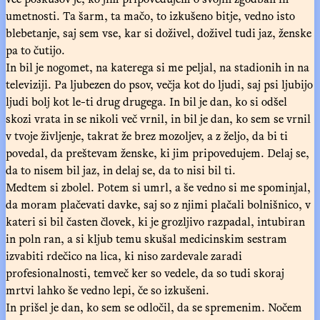
umetnosti. Ta šarm, ta mačo, to izkušeno bitje, vedno isto
blebetanje, saj sem vse, kar si doživel, doživel tudi jaz, ženske
pa to čutijo.
In bil je nogomet, na katerega si me peljal, na stadionih in na
televiziji. Pa ljubezen do psov, večja kot do ljudi, saj psi ljubijo
ljudi bolj kot le-ti drug drugega. In bil je dan, ko si odšel
skozi vrata in se nikoli več vrnil, in bil je dan, ko sem se vrnil
v tvoje življenje, takrat že brez mozoljev, a z željo, da bi ti
povedal, da preštevam ženske, ki jim pripovedujem. Delaj se,
da to nisem bil jaz, in delaj se, da to nisi bil ti.
Medtem si zbolel. Potem si umrl, a še vedno si me spominjal,
da moram plačevati davke, saj so z njimi plačali bolnišnico, v
kateri si bil časten človek, ki je grozljivo razpadal, intubiran
in poln ran, a si kljub temu skušal medicinskim sestram
izvabiti rdečico na lica, ki niso zardevale zaradi
profesionalnosti, temveč ker so vedele, da so tudi skoraj
mrtvi lahko še vedno lepi, če so izkušeni.
In prišel je dan, ko sem se odločil, da se spremenim. Nočem