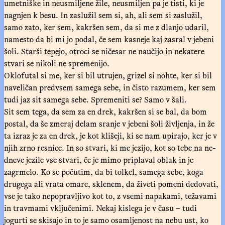
umetniške in neusmiljene žile, neusmiljen pa je tisti, ki je
nagnjen k besu. In zaslužil sem si, ah, ali sem si zaslužil,
samo zato, ker sem, kakršen sem, da si me z dlanjo udaril,
namesto da bi mi jo podal, če sem kasneje kaj zasral v jebeni
šoli. Starši tepejo, otroci se ničesar ne naučijo in nekatere
stvari se nikoli ne spremenijo.
Oklofutal si me, ker si bil utrujen, grizel si nohte, ker si bil
naveličan predvsem samega sebe, in čisto razumem, ker sem
tudi jaz sit samega sebe. Spremeniti se? Samo v šali.
Sit sem tega, da sem za en drek, kakršen si se bal, da bom
postal, da še zmeraj delam sranje v jebeni šoli življenja, in že
ta izraz je za en drek, je kot klišeji, ki se nam upirajo, ker je v
njih zrno resnice. In so stvari, ki me jezijo, kot so tebe na ne-
dneve jezile vse stvari, če je mimo priplaval oblak in je
zagrmelo. Ko se počutim, da bi tolkel, samega sebe, koga
drugega ali vrata omare, sklenem, da živeti pomeni dedovati,
vse je tako nepopravljivo kot to, z vsemi napakami, težavami
in travmami vključenimi. Nekaj kislega je v času – tudi
jogurti se skisajo in to je samo osamljenost na nebu ust, ko