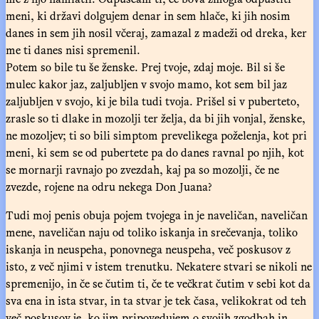
meni, ki državi dolgujem denar in sem hlače, ki jih nosim
danes in sem jih nosil včeraj, zamazal z madeži od dreka, ker
me ti danes nisi spremenil.
Potem so bile tu še ženske. Prej tvoje, zdaj moje. Bil si še
mulec kakor jaz, zaljubljen v svojo mamo, kot sem bil jaz
zaljubljen v svojo, ki je bila tudi tvoja. Prišel si v puberteto,
zrasle so ti dlake in mozolji ter želja, da bi jih vonjal, ženske,
ne mozoljev; ti so bili simptom prevelikega poželenja, kot pri
meni, ki sem se od pubertete pa do danes ravnal po njih, kot
se mornarji ravnajo po zvezdah, kaj pa so mozolji, če ne
zvezde, rojene na odru nekega Don Juana?
Tudi moj penis obuja pojem tvojega in je naveličan, naveličan
mene, naveličan naju od toliko iskanja in srečevanja, toliko
iskanja in neuspeha, ponovnega neuspeha, več poskusov z
isto, z več njimi v istem trenutku. Nekatere stvari se nikoli ne
spremenijo, in če se čutim ti, če te večkrat čutim v sebi kot da
sva ena in ista stvar, in ta stvar je tek časa, velikokrat od teh
več poskusov je, ko jim pripovedujem o svojih zgodbah in