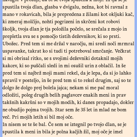
spustila tvoja dlan, glasba v dvigalu, nežna, kot bi ravnal z
mano v rokavicah, bila je prepredena z žilami kot okljuki kač,
ki zmeraj molčijo, nohti pogrizeni in skrčeni kot robovi
školjk, tvoja dlan je tja položila počelo, se srečala z mojo in
prepletla sva se s pomočjo tistih deževnikov, ki so prsti.
Ubožec. Pred tem si me držal v naročju, mi sredi noči mrmral
uspavanke, takrat ko si tudi ti potreboval smrčanje. Večkrat
si mi obrisal ritko, se s svojimi deževniki dotaknil mojih
kakcev, ki so puščali sledi in mi osušil urin z oblačil. In še
pred tem si najbrž moji mami rekel, da je lepa, da si jo lahko
spravil v posteljo, in še pred tem si to rekel drugim, saj so te
dolgo že dolgo prej bolela jajca; nekam si me pač moral
odložiti, poleg drugih belih paglavcev enakih meni in prav
takšnih kakršni so v mojih modih, ki danes propadajo, dokler
ne obudijo pojma tvojih. Star sem že 35 let in mlad ne bom
več. Pri mojih letih si bil moj oče.
In nisem se te še bal. Če sem se iztegnil po tvojo dlan, se je
spustila k meni in bila je polna kačjih žil, moj oče je imel