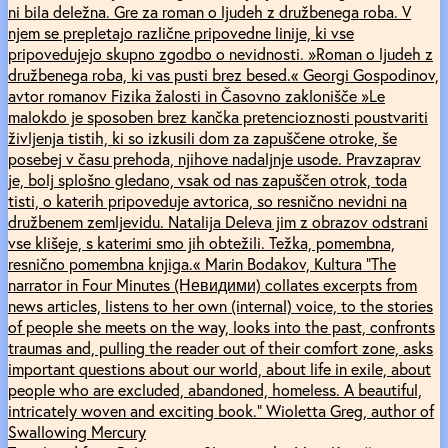
ni bila deležna. Gre za roman o ljudeh z družbenega roba. V
njem se prepletajo različne pripovedne linije, ki vse
pripovedujejo skupno zgodbo o nevidnosti. »Roman o ljudeh z
družbenega roba, ki vas pusti brez besed.« Georgi Gospodinov,
avtor romanov Fizika žalosti in Časovno zaklonišče »Le
malokdo je sposoben brez kančka pretencioznosti poustvariti
življenja tistih, ki so izkusili dom za zapuščene otroke, še
posebej v času prehoda, njihove nadaljnje usode. Pravzaprav
je, bolj splošno gledano, vsak od nas zapuščen otrok, toda
tisti, o katerih pripoveduje avtorica, so resnično nevidni na
družbenem zemljevidu. Natalija Deleva jim z obrazov odstrani
vse klišeje, s katerimi smo jih obtežili. Težka, pomembna,
resnično pomembna knjiga.« Marin Bodakov, Kultura “The
narrator in Four Minutes (Невидими) collates excerpts from
news articles, listens to her own (internal) voice, to the stories
of people she meets on the way, looks into the past, confronts
traumas and, pulling the reader out of their comfort zone, asks
important questions about our world, about life in exile, about
people who are excluded, abandoned, homeless. A beautiful,
intricately woven and exciting book.” Wioletta Greg, author of
Swallowing Mercury