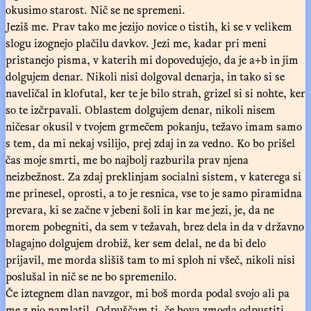
okusimo starost. Nič se ne spremeni.
Jeziš me. Prav tako me jezijo novice o tistih, ki se v velikem
slogu izognejo plačilu davkov. Jezi me, kadar pri meni
pristanejo pisma, v katerih mi dopovedujejo, da je a+b in jim
dolgujem denar. Nikoli nisi dolgoval denarja, in tako si se
naveličal in klofutal, ker te je bilo strah, grizel si si nohte, ker
so te izčrpavali. Oblastem dolgujem denar, nikoli nisem
ničesar okusil v tvojem grmečem pokanju, težavo imam samo
s tem, da mi nekaj vsilijo, prej zdaj in za vedno. Ko bo prišel
čas moje smrti, me bo najbolj razburila prav njena
neizbežnost. Za zdaj preklinjam socialni sistem, v katerega si
me prinesel, oprosti, a to je resnica, vse to je samo piramidna
prevara, ki se začne v jebeni šoli in kar me jezi, je, da ne
morem pobegniti, da sem v težavah, brez dela in da v državno
blagajno dolgujem drobiž, ker sem delal, ne da bi delo
prijavil, me morda slišiš tam to mi sploh ni všeč, nikoli nisi
poslušal in nič se ne bo spremenilo.
Če iztegnem dlan navzgor, mi boš morda podal svojo ali pa
me z njo namlatil. Odpuščam ti, če bova zmogla odpustiti