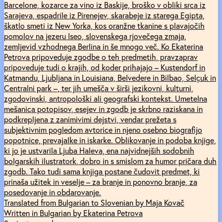
Barcelone, kozarce za vino iz Baskije, broško v obliki srca iz
Sarajeva, espadrile iz Pirenejev, skarabeje iz starega Egipta,
škatlo smeti iz New Yorka, kos oranžne tkanine s plavajočih
pomolov na jezeru Iseo, slovenskega rjovečega zmaja,
zemljevid vzhodnega Berlina in še mnogo več. Ko Ekaterina
Petrova pripoveduje zgodbe o teh predmetih, pravzaprav
pripoveduje tudi o krajih, od koder prihajajo – Kustendorf in
Katmandu, Ljubljana in Louisiana, Belvedere in Bilbao, Selçuk in
Centralni park –, ter jih umešča v širši jezikovni, kulturni,
zgodovinski, antropološki ali geografski kontekst. Umetelna
mešanica potopisov, esejev in zgodb je skrbno raziskana in
podkrepljena z zanimivimi dejstvi, vendar prežeta s
subjektivnim pogledom avtorice in njeno osebno biografijo
popotnice, prevajalke in iskarke. Oblikovanje in podoba knjige,
ki jo je ustvarila Ljuba Haleva, ena najvidnejših sodobnih
bolgarskih ilustratork, dobro in s smislom za humor pričara duh
zgodb. Tako tudi sama knjiga postane čudovit predmet, ki
prinaša užitek in veselje – za branje in ponovno branje, za
posedovanje in obdarovanje.
Translated from Bulgarian to Slovenian by Maja Kovač
Written in Bulgarian by Ekaterina Petrova