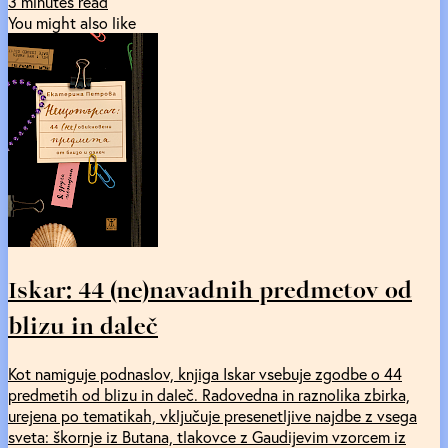
3 minutes read
You might also like
Iskar: 44 (ne)navadnih predmetov od
blizu in daleč
Kot namiguje podnaslov, knjiga Iskar vsebuje zgodbe o 44
predmetih od blizu in daleč. Radovedna in raznolika zbirka,
urejena po tematikah, vključuje presenetljive najdbe z vsega
sveta: škornje iz Butana, tlakovce z Gaudijevim vzorcem iz