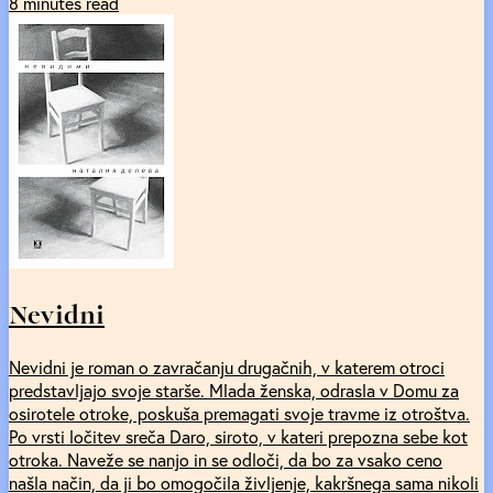
8 minutes read
Nevidni
Nevidni je roman o zavračanju drugačnih, v katerem otroci
predstavljajo svoje starše. Mlada ženska, odrasla v Domu za
osirotele otroke, poskuša premagati svoje travme iz otroštva.
Po vrsti ločitev sreča Daro, siroto, v kateri prepozna sebe kot
otroka. Naveže se nanjo in se odloči, da bo za vsako ceno
našla način, da ji bo omogočila življenje, kakršnega sama nikoli