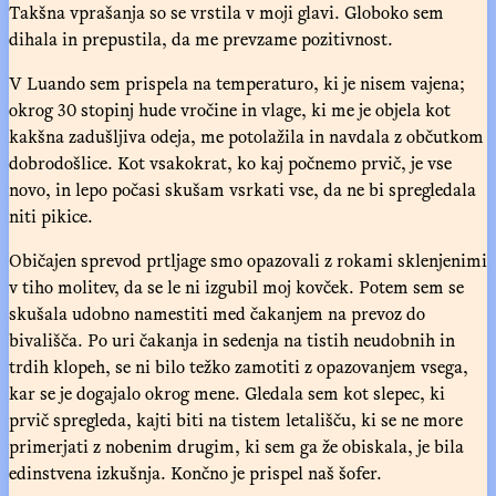
Takšna vprašanja so se vrstila v moji glavi. Globoko sem
dihala in prepustila, da me prevzame pozitivnost.
V Luando sem prispela na temperaturo, ki je nisem vajena;
okrog 30 stopinj hude vročine in vlage, ki me je objela kot
kakšna zadušljiva odeja, me potolažila in navdala z občutkom
dobrodošlice. Kot vsakokrat, ko kaj počnemo prvič, je vse
novo, in lepo počasi skušam vsrkati vse, da ne bi spregledala
niti pikice.
Običajen sprevod prtljage smo opazovali z rokami sklenjenimi
v tiho molitev, da se le ni izgubil moj kovček. Potem sem se
skušala udobno namestiti med čakanjem na prevoz do
bivališča. Po uri čakanja in sedenja na tistih neudobnih in
trdih klopeh, se ni bilo težko zamotiti z opazovanjem vsega,
kar se je dogajalo okrog mene. Gledala sem kot slepec, ki
prvič spregleda, kajti biti na tistem letališču, ki se ne more
primerjati z nobenim drugim, ki sem ga že obiskala, je bila
edinstvena izkušnja. Končno je prispel naš šofer.