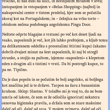
vročino, ki nas duši na ulici, in nordijskim mrazom v avtu;
izstopanjem in vstopanjem v »Belas Shopping« (najbolj in
nakupovalni center v tistem predelu), kjer sem se počutila
skoraj kot na Portugalskem; in – češnjica na vrhu torte –
obiskom nečesa podobnega angolskemu Pingu Doce.
Neštete odprte blagajne z vrstami po več kot deset ljudi na
vsako, zaposlenih je več, kot jih lahko preštejem, a kljub temu
na delikatesnem oddelku s preostalimi štirimi kupci čakamo
dobrih dvajset minut na šest zaposlenih, ki naj bi stregli
stranke, a stojijo za pultom, izjemno »zaposleni« s klepetom
eden z drugim ali s tistimi v vrsti. Da bi postregli kupce, to
pa ne. Tipično.
Da je dan popoln in se počutim še bolj angolsko, ni boljšega
kot značilna jed iz te države. Tarpon na žaru z bananinim
kruhom. Sklep: Slastno. V tolažbo mi je vsaj to, da ne bom
umrla od lakote, če sem se že odločila ignorirati nekatera
osnovna higienska pravila, a držala sem se stare maksime
daleč od oči, daleč od srca. V mojem primeru, daleč od oči,