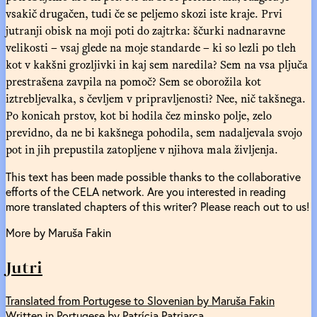
vsakič drugačen, tudi če se peljemo skozi iste kraje. Prvi
jutranji obisk na moji poti do zajtrka: ščurki nadnaravne
velikosti – vsaj glede na moje standarde – ki so lezli po tleh
kot v kakšni grozljivki in kaj sem naredila? Sem na vsa pljuča
prestrašena zavpila na pomoč? Sem se oborožila kot
iztrebljevalka, s čevljem v pripravljenosti? Nee, nič takšnega.
Po konicah prstov, kot bi hodila čez minsko polje, zelo
previdno, da ne bi kakšnega pohodila, sem nadaljevala svojo
pot in jih prepustila zatopljene v njihova mala življenja.
This text has been made possible thanks to the collaborative
efforts of the CELA network. Are you interested in reading
more translated chapters of this writer? Please reach out to us!
More by Maruša Fakin
Jutri
Translated from Portugese to Slovenian by Maruša Fakin
Written in Portugese by Patrícia Patriarca