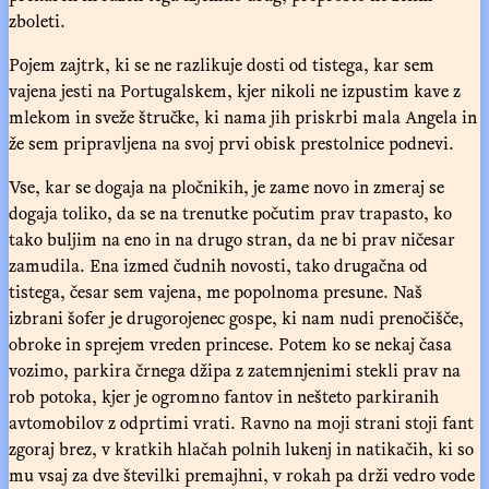
zboleti.
Pojem zajtrk, ki se ne razlikuje dosti od tistega, kar sem
vajena jesti na Portugalskem, kjer nikoli ne izpustim kave z
mlekom in sveže štručke, ki nama jih priskrbi mala Angela in
že sem pripravljena na svoj prvi obisk prestolnice podnevi.
Vse, kar se dogaja na pločnikih, je zame novo in zmeraj se
dogaja toliko, da se na trenutke počutim prav trapasto, ko
tako buljim na eno in na drugo stran, da ne bi prav ničesar
zamudila. Ena izmed čudnih novosti, tako drugačna od
tistega, česar sem vajena, me popolnoma presune. Naš
izbrani šofer je drugorojenec gospe, ki nam nudi prenočišče,
obroke in sprejem vreden princese. Potem ko se nekaj časa
vozimo, parkira črnega džipa z zatemnjenimi stekli prav na
rob potoka, kjer je ogromno fantov in nešteto parkiranih
avtomobilov z odprtimi vrati. Ravno na moji strani stoji fant
zgoraj brez, v kratkih hlačah polnih lukenj in natikačih, ki so
mu vsaj za dve številki premajhni, v rokah pa drži vedro vode