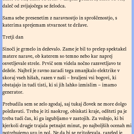
daleč od zvijajočega se želodca.
Sama sebe presenetim z naravnostjo in sproščenostjo, s
katerima sprejemam stvarnost te države.
Tretji dan
Sinoči je grmelo in deževalo. Zame je bil to prelep spektakel
matere narave, ob katerem so temno nebo kar naprej
osvetljevale strele. Prvič sem videla nočno razsvetljavo te
dežele. Najbrž je ravno zaradi tega zmanjkalo elektrike v
skoraj vseh hišah, razen v naši – hvaljeni vsi bogovi, ki
obstajajo in tudi tisti, ki si jih lahko izmislim – imamo
generator.
Prebudila sem se zelo zgodaj, saj tukaj človek ne more dolgo
poležavati. Treba je iti naokrog, obiskati kraje, odšteti pa je
treba tudi čas, ki ga izgubljamo v zastojih. Za vožnjo, ki bi
kjerkoli drugje trajala petnajst minut, po najboljših ocenah mi
potrebujemo uro in pol. Ne da bi se pritoževala, razgled je