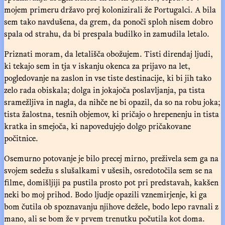
mojem primeru državo prej kolonizirali že Portugalci. A bila
sem tako navdušena, da grem, da ponoči sploh nisem dobro
spala od strahu, da bi prespala budilko in zamudila letalo.
Priznati moram, da letališča obožujem. Tisti direndaj ljudi,
ki tekajo sem in tja v iskanju okenca za prijavo na let,
pogledovanje na zaslon in vse tiste destinacije, ki bi jih tako
zelo rada obiskala; dolga in jokajoča poslavljanja, pa tista
sramežljiva in nagla, da nihče ne bi opazil, da so na robu joka;
tista žalostna, tesnih objemov, ki pričajo o hrepenenju in tista
kratka in smejoča, ki napovedujejo dolgo pričakovane
počitnice.
Osemurno potovanje je bilo precej mirno, preživela sem ga na
svojem sedežu s slušalkami v ušesih, osredotočila sem se na
filme, domišljiji pa pustila prosto pot pri predstavah, kakšen
neki bo moj prihod. Bodo ljudje opazili vznemirjenje, ki ga
bom čutila ob spoznavanju njihove dežele, bodo lepo ravnali z
mano, ali se bom že v prvem trenutku počutila kot doma.