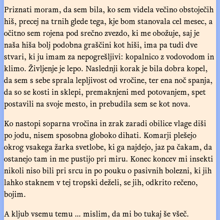
Priznati moram, da sem bila, ko sem videla večino obstoječih
hiš, precej na trnih glede tega, kje bom stanovala cel mesec, a
očitno sem rojena pod srečno zvezdo, ki me obožuje, saj je
naša hiša bolj podobna graščini kot hiši, ima pa tudi dve
stvari, ki ju imam za nepogrešljivi: kopalnico z vodovodom in
klimo. Življenje je lepo. Naslednji korak je bila dobra kopel,
da sem s sebe sprala lepljivost od vročine, ter ena noč spanja,
da so se kosti in sklepi, premaknjeni med potovanjem, spet
postavili na svoje mesto, in prebudila sem se kot nova.
Ko nastopi soparna vročina in zrak zaradi obilice vlage diši
po jodu, nisem sposobna globoko dihati. Komarji plešejo
okrog vsakega žarka svetlobe, ki ga najdejo, jaz pa čakam, da
ostanejo tam in me pustijo pri miru. Konec koncev mi insekti
nikoli niso bili pri srcu in po pouku o pasivnih bolezni, ki jih
lahko staknem v tej tropski deželi, se jih, odkrito rečeno,
bojim.
A kljub vsemu temu ... mislim, da mi bo tukaj še všeč.