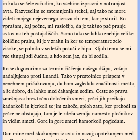
in kako se šele začudim, ko vsebino izprazni v notranjost
avta. Razveselim se zatemnjenih stekel, saj tako ne more
videti mojega nejevernega izraza ob tem, kar je storil. Ko
vprašam, kaj počne, mi razložijo, da je takšno pač pranje
avtov na teh postajališčih. Samo tako se lahko znebijo velike
količine prahu, ki je v zraku in ker so temperature zelo
visoke, se polnilo v sedežih posuši v hipu. Kljub temu se mi
vse skupaj zdi čudno, a kdo sem jaz, da bi sodila.
Ko se dogovorimo za termin čiščenja našega džipa, vožnjo
nadaljujemo proti Luandi. Tako v prestolnico prispem v
nenehnem pričakovanju, da bom zagledala značilnosti mesta,
a še dobro, da lahko med čakanjem sedim. Ceste so prava
zmešnjava brez točno določenih smeri, pešci jih prečkajo
kadarkoli in kjerkoli se jim zahoče, sploh zato, ker prehodi za
pešce ne obstajajo, tam je le rdeča zemlja namesto pločnikov
in vidim smeti. Gore in gore smeri kamorkoli pogledam.
Dan mine med skakanjem iz avta in nazaj; opotekanjem med