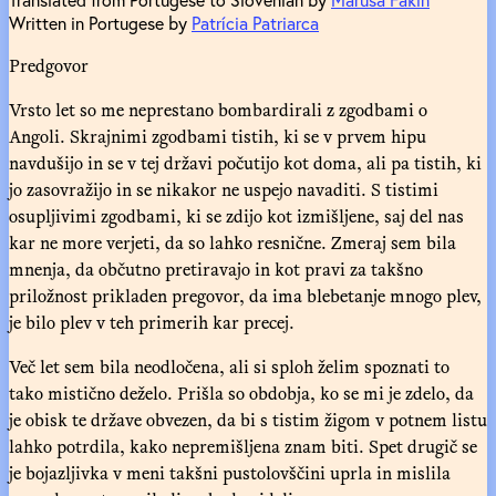
Written in Portugese by
Patrícia Patriarca
Predgovor
Vrsto let so me neprestano bombardirali z zgodbami o
Angoli. Skrajnimi zgodbami tistih, ki se v prvem hipu
navdušijo in se v tej državi počutijo kot doma, ali pa tistih, ki
jo zasovražijo in se nikakor ne uspejo navaditi. S tistimi
osupljivimi zgodbami, ki se zdijo kot izmišljene, saj del nas
kar ne more verjeti, da so lahko resnične. Zmeraj sem bila
mnenja, da občutno pretiravajo in kot pravi za takšno
priložnost prikladen pregovor, da ima blebetanje mnogo plev,
je bilo plev v teh primerih kar precej.
Več let sem bila neodločena, ali si sploh želim spoznati to
tako mistično deželo. Prišla so obdobja, ko se mi je zdelo, da
je obisk te države obvezen, da bi s tistim žigom v potnem listu
lahko potrdila, kako nepremišljena znam biti. Spet drugič se
je bojazljivka v meni takšni pustolovščini uprla in mislila