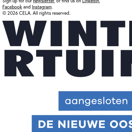
Sign up for our
newsl
etter
, or find us on
LinkedIn
,
Facebook
and
Instagram
.
© 2026 CELA. All rights reserved.