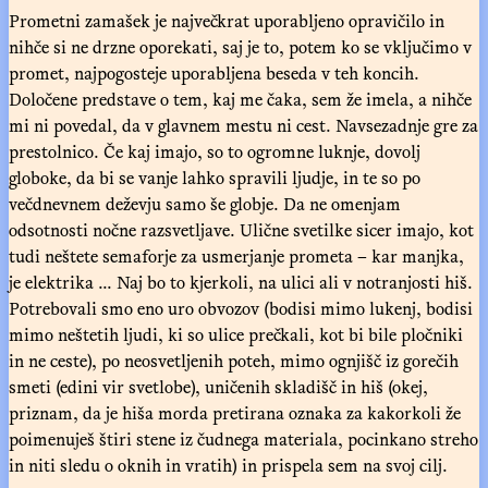
Prometni zamašek je največkrat uporabljeno opravičilo in
nihče si ne drzne oporekati, saj je to, potem ko se vključimo v
promet, najpogosteje uporabljena beseda v teh koncih.
Določene predstave o tem, kaj me čaka, sem že imela, a nihče
mi ni povedal, da v glavnem mestu ni cest. Navsezadnje gre za
prestolnico. Če kaj imajo, so to ogromne luknje, dovolj
globoke, da bi se vanje lahko spravili ljudje, in te so po
večdnevnem deževju samo še globje. Da ne omenjam
odsotnosti nočne razsvetljave. Ulične svetilke sicer imajo, kot
tudi neštete semaforje za usmerjanje prometa – kar manjka,
je elektrika ... Naj bo to kjerkoli, na ulici ali v notranjosti hiš.
Potrebovali smo eno uro obvozov (bodisi mimo lukenj, bodisi
mimo neštetih ljudi, ki so ulice prečkali, kot bi bile pločniki
in ne ceste), po neosvetljenih poteh, mimo ognjišč iz gorečih
smeti (edini vir svetlobe), uničenih skladišč in hiš (okej,
priznam, da je hiša morda pretirana oznaka za kakorkoli že
poimenuješ štiri stene iz čudnega materiala, pocinkano streho
in niti sledu o oknih in vratih) in prispela sem na svoj cilj.