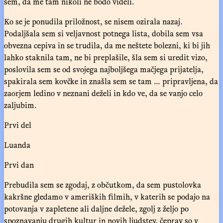
sem, da me tam nikoli ne bodo videli.
Ko se je ponudila priložnost, se nisem ozirala nazaj.
Podaljšala sem si veljavnost potnega lista, dobila sem vsa
obvezna cepiva in se trudila, da me neštete bolezni, ki bi jih
lahko staknila tam, ne bi preplašile, šla sem si uredit vizo,
poslovila sem se od svojega najboljšega mačjega prijatelja,
spakirala sem kovčke in znašla sem se tam ... pripravljena, da
zaorjem ledino v neznani deželi in kdo ve, da se vanjo celo
zaljubim.
Prvi del
Luanda
Prvi dan
Prebudila sem se zgodaj, z občutkom, da sem pustolovka
kakršne gledamo v ameriških filmih, v katerih se podajo na
potovanja v zapletene ali daljne dežele, zgolj z željo po
spoznavanju drugih kultur in novih ljudstev, čeprav so v