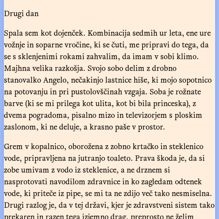
Drugi dan
Spala sem kot dojenček. Kombinacija sedmih ur leta, ene ure
vožnje in soparne vročine, ki se čuti, me pripravi do tega, da
se s sklenjenimi rokami zahvalim, da imam v sobi klimo.
Majhna velika razkošja. Svojo sobo delim z drobno
stanovalko Angelo, nečakinjo lastnice hiše, ki mojo sopotnico
na potovanju in pri pustolovščinah vzgaja. Soba je rožnate
barve (ki se mi prilega kot ulita, kot bi bila princeska), z
dvema pogradoma, pisalno mizo in televizorjem s ploskim
zaslonom, ki ne deluje, a krasno paše v prostor.
Grem v kopalnico, oborožena z zobno krtačko in steklenico
vode, pripravljena na jutranjo toaleto. Prava škoda je, da si
zobe umivam z vodo iz steklenice, a ne drznem si
nasprotovati navodilom zdravnice in ko zagledam odtenek
vode, ki priteče iz pipe, se mi ta ne zdijo več tako nesmiselna.
Drugi razlog je, da v tej državi, kjer je zdravstveni sistem tako
prekaren in razen tega izjemno drag, preprosto ne želim