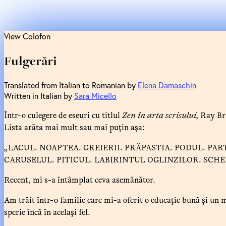
View Colofon
Fulgerări
Translated from Italian to Romanian by
Elena Damaschin
Written in Italian by
Sara Micello
Într-o culegere de eseuri cu titlul
Zen în arta scrisului
, Ray Br
Lista arăta mai mult sau mai puţin aşa:
„LACUL. NOAPTEA. GREIERII. PRĂPASTIA. PODUL. PA
CARUSELUL. PITICUL. LABIRINTUL OGLINZILOR. SCHE
Recent, mi s-a întâmplat ceva asemănător.
Am trăit într-o familie care mi-a oferit o educaţie bună şi un 
sperie încă în acelaşi fel.