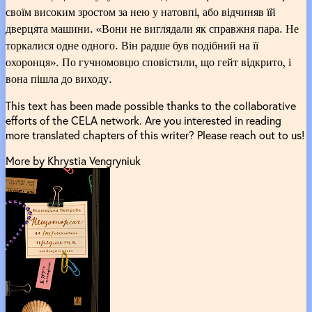
своїм високим зростом за нею у натовпі, або відчиняв їй
дверцята машини. «Вони не виглядали як справжня пара. Не
торкалися одне одного. Він радше був подібний на її
охоронця». По гучномовцю сповістили, що гейт відкрито, і
вона пішла до виходу.
This text has been made possible thanks to the collaborative
efforts of the CELA network. Are you interested in reading
more translated chapters of this writer? Please reach out to us!
More by Khrystia Vengryniuk