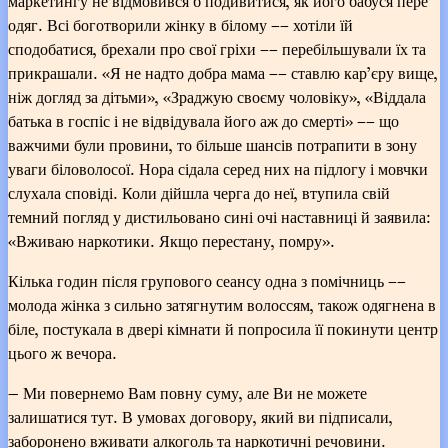
маркетингу не відмовився б подивитися, як його бабуся пере
одяг. Всі боготворили жінку в білому –– хотіли їй
сподобатися, брехали про свої гріхи –– перебільшували їх та
прикрашали. «Я не надто добра мама –– ставлю кар’єру вище,
ніж догляд за дітьми», «Зраджую своєму чоловіку», «Віддала
батька в госпіс і не відвідувала його аж до смерті» –– що
важчими були провини, то більше шансів потрапити в зону
уваги біловолосої. Нора сідала серед них на підлогу і мовчки
слухала сповіді. Коли дійшла черга до неї, втупила свій
темний погляд у дистильовано сині очі наставниці й заявила:
«Вживаю наркотики. Якщо перестану, помру».
Кілька годин після групового сеансу одна з помічниць ––
молода жінка з сильно затягнутим волоссям, також одягнена в
біле, постукала в двері кімнати й попросила її покинути центр
цього ж вечора.
— Ми повернемо Вам повну суму, але Ви не можете
залишатися тут. В умовах договору, який ви підписали,
заборонено вживати алкоголь та наркотичні речовини.