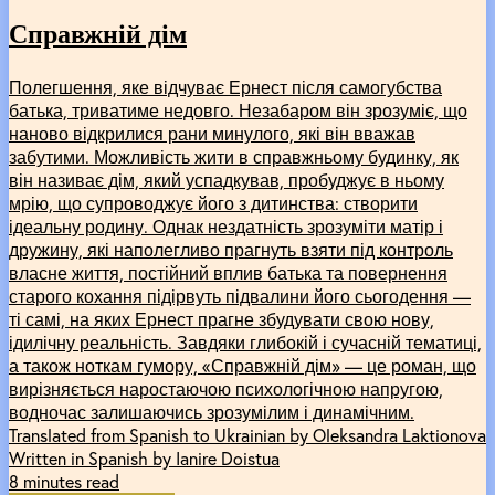
Справжній дім
Полегшення, яке відчуває Ернест після самогубства
батька, триватиме недовго. Незабаром він зрозуміє, що
наново відкрилися рани минулого, які він вважав
забутими. Можливість жити в справжньому будинку, як
він називає дім, який успадкував, пробуджує в ньому
мрію, що супроводжує його з дитинства: створити
ідеальну родину. Однак нездатність зрозуміти матір і
дружину, які наполегливо прагнуть взяти під контроль
власне життя, постійний вплив батька та повернення
старого кохання підірвуть підвалини його сьогодення —
ті самі, на яких Ернест прагне збудувати свою нову,
ідилічну реальність. Завдяки глибокій і сучасній тематиці,
а також ноткам гумору, «Справжній дім» — це роман, що
вирізняється наростаючою психологічною напругою,
водночас залишаючись зрозумілим і динамічним.
Translated from Spanish to Ukrainian by Oleksandra Laktionova
Written in Spanish by Ianire Doistua
8 minutes read