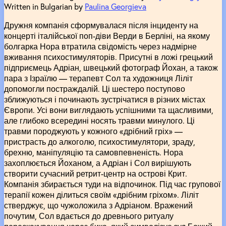
Written in Bulgarian by
Paulina Georgieva
Дружня компанія сформувалася після інциденту на
концерті італійської поп-діви Верди в Берліні, на якому
болгарка Нора втратила свідомість через надмірне
вживання психостимуляторів. Присутні в ложі грецький
підприємець Адріан, швецький фотограф Йохан, а також
пара з Ізраїлю –– терапевт Сол та художниця Ліліт
допомогли постраждалій. Ці шестеро поступово
зближуються і починають зустрічатися в різних містах
Європи. Усі вони виглядають успішними та щасливими,
але глибоко всередині носять травми минулого. Ці
травми породжують у кожного «дрібний гріх» ––
пристрасть до алкоголю, психостимулятори, зраду,
брехню, маніпуляцію та самовпевненість. Нора
захоплюється Йоханом, а Адріан і Сол вирішують
створити сучасний ретрит-центр на острові Крит.
Компанія збирається туди на відпочинок. Під час групової
терапії кожен ділиться своїм «дрібним гріхом». Ліліт
стверджує, що чужоложила з Адріаном. Вражений
почутим, Сол вдається до древнього ритуалу