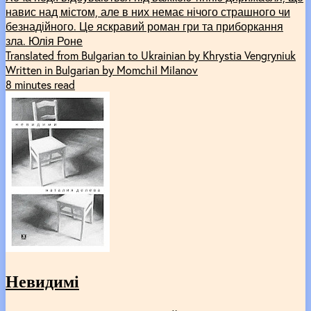
навис над містом, але в них немає нічого страшного чи
безнадійного. Це яскравий роман гри та приборкання
зла. Юлія Роне
Translated from Bulgarian to Ukrainian by Khrystia Vengryniuk
Written in Bulgarian by Momchil Milanov
8 minutes read
Невидимі