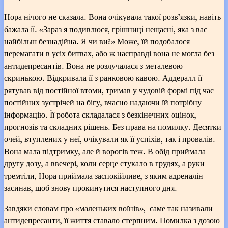
Нора нічого не сказала. Вона очікувала такої розв’язки, навіть
бажала її. «Зараз я подивлюся, грішниці нещасні, яка з вас
найбільш безнадійна. Я чи ви?» Може, їй подобалося
перемагати в усіх битвах, або ж насправді вона не могла без
антидепресантів. Вона не розлучалася з металевою
скринькою. Відкривала її з ранковою кавою. Аддералл її
рятував від постійної втоми, тримав у чудовій формі під час
постійних зустрічей на бігу, вчасно надаючи їй потрібну
інформацію. Її робота складалася з безкінечних оцінок,
прогнозів та складних рішень. Без права на помилку. Десятки
очей, втуплених у неї, очікували як її успіхів, так і провалів.
Вона мала підтримку, але й ворогів теж. В обід приймала
другу дозу, а ввечері, коли серце стукало в грудях, а руки
тремтіли, Нора приймала заспокійливе, з яким адреналін
засинав, щоб знову прокинутися наступного дня.
Завдяки словам про «маленьких воїнів», саме так називали
антидепресанти, її життя ставало стерпним. Помилка з дозою