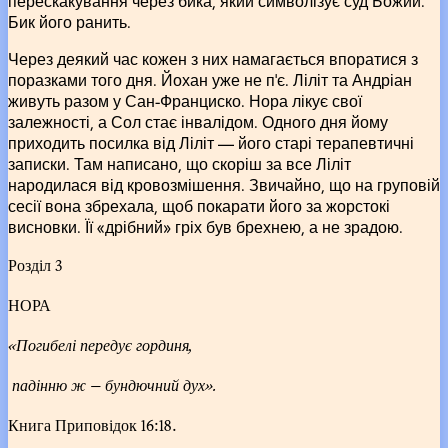
перескакування через бика, який символізує суд Божий.
Бик його ранить.
Через деякий час кожен з них намагається впоратися з
поразками того дня. Йохан уже не п’є. Ліліт та Андріан
живуть разом у Сан-Франциско. Нора лікує свої
залежності, а Сол стає інвалідом. Одного дня йому
приходить посилка від Ліліт –– його старі терапевтичні
записки. Там написано, що скоріш за все Ліліт
народилася від кровозмішення. Звичайно, що на груповій
сесії вона збрехала, щоб покарати його за жорстокі
висновки. Її «дрібний» гріх був брехнею, а не зрадою.
Розділ 3
НОРА
«Погибелі передує гординя,
падінню ж — бундючний дух».
Книга Приповідок 16:18.