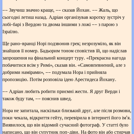
–– Звучиш значно краще, –– сказав Йохан. –– Жаль, що
сьогодні летиш назад. Адріан організував коротку зустріч у
лобі-барі з Вердою та двома іншими з ложі –– з парою з
Ізраїлю.
Ще рано-вранці Норі подзвонив грек; незрозуміло, як він
знайшов її номер. Бадьорим тоном сповістив їй, що надіслав
запрошення на фінальний концерт туру. «Прекрасна нагода
побачитися всім у Римі», сказав він. «Самовпевнений, але з
добрими намірами», –– подумала Нора і прийняла
пропозицію. Потім розповіла ідею Арестидеса Йохану.
–– Адріан любить робити приємні жести. Я друг Верди і
також буду там, –– пояснив швед.
Нора не запитала, наскільки близький друг, але після розмови,
поки чекала, відкриття гейту, перевірила в інтернеті його ім’я.
Виявилося, що він відомий сучасний фотограф. У статті було
написано, що він супутник поп-діви. На фото він або стирчав