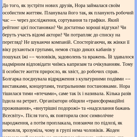
До того, як зустріти нових друзів, Нора займалася своїм
особистим життям. Планувала його так, як планують робочий
час –– через дослідження, сортування та графіки. Який
рейтинг цієї постановки? Чи достатньо хороші відгуки? Чи
беруть участь відомі актори? Чи потрапляє до списку на
перегляд? Не шукаючи компаній. Спостерігаючи, як жінки її
віку рухаються групами, немов стадо диких кабанів у
пошуках їжі –– чоловіків, задоволень та вражень. Їй здавалося
надмірним відповідати чиїмсь капризам та очікуванням. Тому
її особисте життя приросло, як хвіст, до робочих справ.
Болгарка поєднувала відрядження з культурними подіями ––
виставками, концертами, театральними постановками. Нора
тішилася тими «втечами», саме так їх і називала. Кілька разів
їздила на ретрит. Організатори обіцяли «трансформаційні
проживання», «внутрішні подорожі» та «надсилання бажань
Всесвіту». Після того, як повторила своє символічне
народження, а потім проплакала, повзаючи по підлозі, як
немовля, зрозуміла, чому в групі нема чоловіків. Жоден