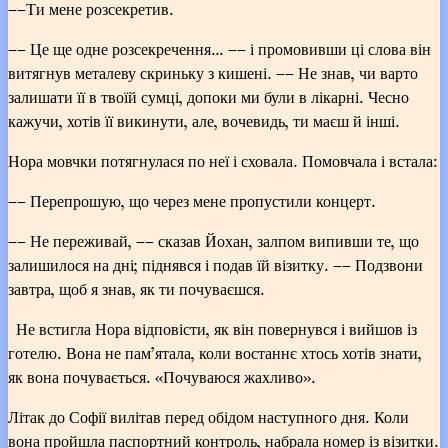
––Ти мене розсекретив.
–– Це ще одне розсекречення... –– і промовивши ці слова він
витягнув металеву скриньку з кишені. –– Не знав, чи варто
залишати її в твоїй сумці, допоки ми були в лікарні. Чесно
кажучи, хотів її викинути, але, вочевидь, ти маєш й інші.
Нора мовчки потягнулася по неї і сховала. Помовчала і встала:
–– Перепрошую, що через мене пропустили концерт.
–– Не переживай, –– сказав Йохан, залпом випивши те, що
залишилося на дні; піднявся і подав їй візитку. –– Подзвони
завтра, щоб я знав, як ти почуваєшся.
Не встигла Нора відповісти, як він повернувся і вийшов із
готелю. Вона не пам’ятала, коли востаннє хтось хотів знати,
як вона почувається. «Почуваюся жахливо».
Літак до Софії вилітав перед обідом наступного дня. Коли
вона пройшла паспортний контроль, набрала номер із візитки.