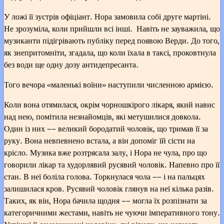
У ложі її зустрів офіціант. Нора замовила собі друге мартіні.
Не зрозуміла, коли прийшли всі інші. Навіть не зауважила, що
музиканти підігрівають публіку перед появою Верди. До того,
як знепритомніти, згадала, що коли їхала в таксі, проковтнула
без води ще одну дозу антидепресанта.
Того вечора «маленькі воїни» наступили численною армією.
Коли вона отямилася, окрім чорношкірого лікаря, який навис
над нею, помітила незнайомців, які метушилися довкола.
Один із них –– великий бородатий чоловік, що тримав її за
руку. Вона невпевнено встала, а він допоміг їй сісти на
крісло. Музика вже розтрясала залу, і Нора не чула, про що
говорили лікар та худорлявий русявий чоловік. Напевно про її
стан. В неї боліла голова. Торкнулася чола –– і на пальцях
залишилася кров. Русявий чоловік глянув на неї кілька разів.
Таких, як він, Нора бачила щодня –– могла їх розпізнати за
категоричними жестами, навіть не чуючи імперативного тону.