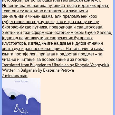
Инвентивна мешавина путописа, есеја и кратких прича,
текстови су пажљиво истражени и зачињени
занимљивим чињеницама, али преломљени кроз
субјективни поглед ауторке, као и кроз њену личну
биографију као путника, преводиоца и сваштоловца.
Уметнички трансформисан естетским оком Љубе Халеве,
једне од најистакнутијих савремених бугарских
илустратора, изглед књиге на диван и духовит начин
хвата дух и расположење прича. На тај начин и сама
књига постаје леп, пријатан и радостан предмет – за
читање и читање, за поседовање и за поклон.
Translated from Bulgarian to Ukrainian by Khrystia Vengryniuk
Written in Bulgarian by Ekaterina Petrova
7 minutes read