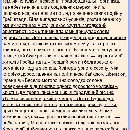
тем, як популізм, незаконні праворадикальні організації
та небезпечний вплив соціальних мереж. Книга
починається, на перший погляд, з не пов’язаних подій у
Грейштадті. Біля випадкових будинків, розташованих у
різних частинах міста, зникає взуття; загадковий
аристократ із амбітними планами прибуває своїм
дирижаблем. Його летюча резиденція продовжує ширяти
над містом, втілюючи таким чином відчуття загрози і
тривоги, що оселилися в повітрі. Барон має підступний
план, який буде розкрито значно пізніше –– вкрасти мрії
жителів Грейштадта. «Перший роман болгарського
романіста і одна з сенсацій літературного сезону, між
історією дорослішання та політичною байкою». Libération,
Франція. «Весело-моторошно-солодко-солоне
повернення в дитинство одного дорослого чоловіка».
Крістін Дімітрова, письменник, Літературний вісник.
«Важко визначити, який це жанр, «Літо в Бурландії»
містить елементи фентезі, історичного роману, казки,
пригодницької історії з демонічним лиходієм. Саме
можливість утечі –– цей світлий особистий горизонт ––
робить книгу Мілана такою ніжною і легкою до читання.
Хоча події відбуваються під важкою тінню дирижабля, що