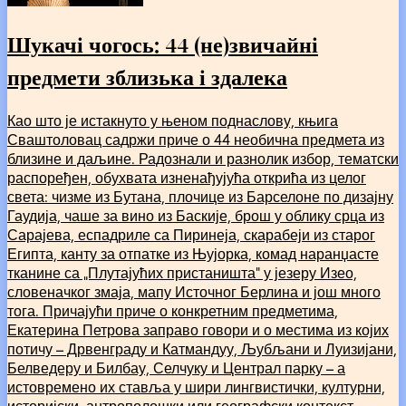
Шукачі чогось: 44 (не)звичайні
предмети зблизька і здалека
Као што је истакнуто у њеном поднаслову, књига
Сваштоловац садржи приче о 44 необична предмета из
близине и даљине. Радознали и разнолик избор, тематски
распоређен, обухвата изненађујућа открића из целог
света: чизме из Бутана, плочице из Барселоне по дизајну
Гаудија, чаше за вино из Баскије, брош у облику срца из
Сарајева, еспадриле са Пиринеја, скарабеји из старог
Египта, канту за отпатке из Њујорка, комад наранџасте
тканине са „Плутајућих пристаништа“ у језеру Изео,
словеначког змаја, мапу Источног Берлина и још много
тога. Причајући приче о конкретним предметима,
Екатерина Петрова заправо говори и о местима из којих
потичу – Дрвенграду и Катмандуу, Љубљани и Луизијани,
Белведеру и Билбау, Селчуку и Централ парку – а
истовремено их ставља у шири лингвистички, културни,
историјски, антрополошки или географски контекст.