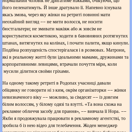
нормальний чоловік не дриґатиме ніжками, очікуючи, що
його пеленатимуть. Й інше дратувало її. Напевно існувала
якась змова, через яку жінки на ретриті повинні мати
неохайний вигляд –– не мити волосся, не носити
бюстгальтери; не змивати макіяж або ж зовсім не
користуватися косметикою, ходити в бавовняних розтягнутих
штанах, витягнутих на колінах, і почати палити, якщо кинули.
Подібна розпущеність спостерігалася і в розмовах. Матрони,
які в реальному житті були ідеальними мамами, дружинами та
корпоративними левицями, втрачали почуття міри, коли
мусили ділитися своїми гріхами.
На одному такому ретриті в Родопах учасниці давали
обіцянку не говорити ні з ким, окрім організаторки –– жінки
невизначеного віку –– можливо, за сімдесят –– із довгим
білим волоссям, у білому одязі та взутті. «Та вона схожа на
рекламне обличчя засобу для прання», –– вивчала її Нора. ––
Якби я продовжувала працювати в рекламному агентстві, то
зробила б із нею відео для телебачення. Жоден менеджер