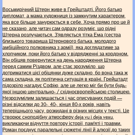
Восьмирічний Штерн живе в Грейштадті. Його батько
дипломат, а мама художниця із замкнутим характером,
яка все більше занурюється в себе. Хоча прямо про це й
не сказано, але читач сам одразу розуміє, що рідні
Штерна розлучаються. З’являється тітка Ема (сестра
близького товариша Штернового батька, молодого
амбіційного полковника з армії), яка доглядатиме за
хлопчиком, поки його батько у відрядженні за кордоном.
Він обіцяв повернутися на день народження Штерна
перед самим Різдвом, але стає зрозуміло, що
дотриматися цієї обіцянки дуже складно, бо вона така ж
сама складна, як політична ситуація в країні. Грейштадт
підозріло нагадує Софію, але це легко міг би бути будь-
якої іншою центрально- / східноєвропейською столицею.
Незрозумілим залишається і час описуваних подій ––
різні відсилки до 30-, 40-, кінця 80-х років, навіть
теперішнього часу, розкидані в різних місцях у тексті. Це
створює сноподібну атмосферу deja vu і deja vexu,
викликаючи відчуття повтору історії, пам’яті і травми.
Роман поєднує паралельні сюжетні лінії й алюзії до таких