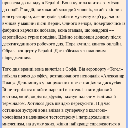
призвела до нападу в Берліні. Вона купила квиток за місяць
до події. Її водій, вихований молодий чоловік, який закінчив
консерваторію, але не зумів зробити музичну кар’єру, часто
вмикав у машині пісні Верди. Одного вечора, повертаючись із
фабрики харчових добавок, вона згадала, що невдовзі ––
європейське турне попдіви. Щойно зайшовши додому після
десятигодинного робочого дня, Нора купила квиток онлайн.
Обрала концерт у Берліні. Дата збігалася з плановим
відрядженням.
Того дня вранці вона вилетіла з Софії. Від аеропорту «Тегел»
поїхала прямо до офісу, розташованого неподалік «Александр
Плац». День минув у напружених презентаціях та дискусіях.
Їй не терпілося прийти нарешті в готель і зняти діловий
костюм, який, окрім парфумів, пахнув пальним із літака й
терміналом. Хотілося десь швидко перекусити. Під час
останньої зустрічі вона влізла в суперечку з колегою-
чоловіком з надлишком тестостерону і патріархальним
мисленням, на думку яких, жінки найкраще справляються в