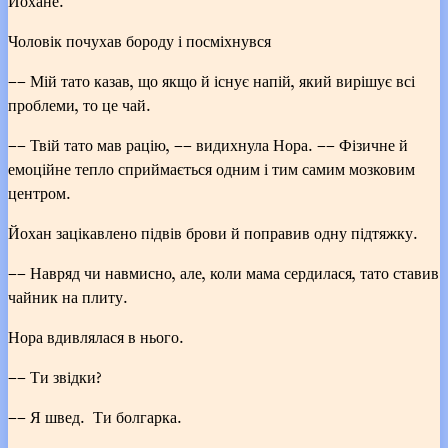
Йохане.
Чоловік почухав бороду і посміхнувся
–– Мій тато казав, що якщо й існує напій, який вирішує всі
проблеми, то це чай.
–– Твій тато мав рацію, –– видихнула Нора. –– Фізичне й
емоційне тепло сприймається одним і тим самим мозковим
центром.
Йохан зацікавлено підвів брови й поправив одну підтяжку.
–– Навряд чи навмисно, але, коли мама сердилася, тато ставив
чайник на плиту.
Нора вдивлялася в нього.
–– Ти звідки?
–– Я швед. Ти болгарка.