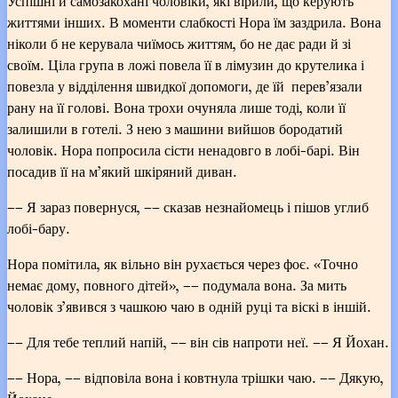
Успішні й самозакохані чоловіки, які вірили, що керують
життями інших. В моменти слабкості Нора їм заздрила. Вона
ніколи б не керувала чиїмось життям, бо не дає ради й зі
своїм. Ціла група в ложі повела її в лімузин до крутелика і
повезла у відділення швидкої допомоги, де їй перев’язали
рану на її голові. Вона трохи очуняла лише тоді, коли її
залишили в готелі. З нею з машини вийшов бородатий
чоловік. Нора попросила сісти ненадовго в лобі-барі. Він
посадив її на м’який шкіряний диван.
–– Я зараз повернуся, –– сказав незнайомець і пішов углиб
лобі-бару.
Нора помітила, як вільно він рухається через фоє. «Точно
немає дому, повного дітей», –– подумала вона. За мить
чоловік з’явився з чашкою чаю в одній руці та віскі в іншій.
–– Для тебе теплий напій, –– він сів напроти неї. –– Я Йохан.
–– Нора, –– відповіла вона і ковтнула трішки чаю. –– Дякую,