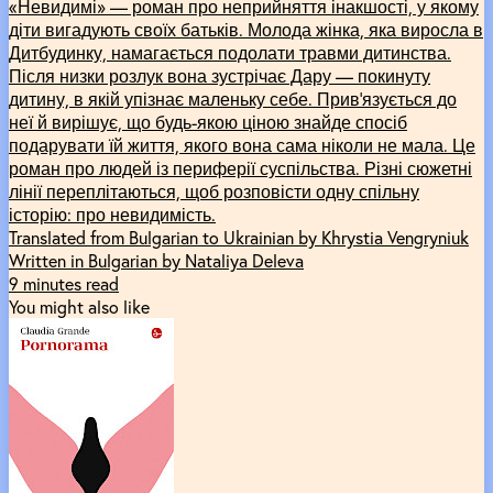
«Невидимі» –– роман про неприйняття інакшості, у якому
діти вигадують своїх батьків. Молода жінка, яка виросла в
Дитбудинку, намагається подолати травми дитинства.
Після низки розлук вона зустрічає Дару –– покинуту
дитину, в якій упізнає маленьку себе. Прив’язується до
неї й вирішує, що будь-якою ціною знайде спосіб
подарувати їй життя, якого вона сама ніколи не мала. Це
роман про людей із периферії суспільства. Різні сюжетні
лінії переплітаються, щоб розповісти одну спільну
історію: про невидимість.
Translated from Bulgarian to Ukrainian by Khrystia Vengryniuk
Written in Bulgarian by Nataliya Deleva
9 minutes read
You might also like