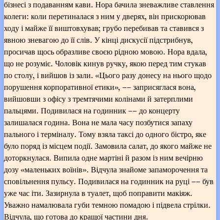
бізнесі з подаванням кави. Нора бачила зневажливе ставлення
колеги: коли перетиналася з ним у дверях, він прискорював
ходу і майже її виштовхував; грубо перебивав та ставився з
явною зневагою до її слів. У кінці дискусії підстрибнув,
просичав щось образливе своєю рідною мовою. Нора вдала,
що не розуміє. Чоловік кинув ручку, якою перед тим стукав
по столу, і вийшов із зали. «Цього разу донесу на нього щодо
порушення корпоративної етики», –– заприсяглася вона,
вийшовши з офісу з тремтячими колінами й затерплими
пальцями. Подивилася на годинник –– до концерту
залишалася година. Вона не мала часу позбутися запаху
пального і терміналу. Тому взяла таксі до одного бістро, яке
було поряд із місцем події. Замовила салат, до якого майже не
доторкнулася. Випила одне мартіні й разом із ним вечірню
дозу «маленьких воїнів». Відчула знайоме запаморочення та
сповільнення пульсу. Подивилася на годинник на руці –– був
уже час іти. Зазирнула в туалет, щоб поправити макіяж.
Уважно намалювала губи темною помадою і підвела стрілки.
Відчула, що готова до кращої частини дня.