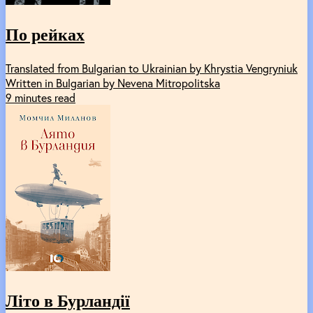
По рейках
Translated from Bulgarian to Ukrainian by Khrystia Vengryniuk
Written in Bulgarian by Nevena Mitropolitska
9 minutes read
Літо в Бурландії