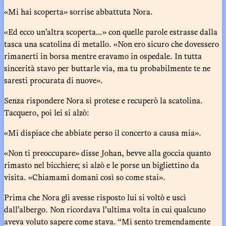
«Mi hai scoperta» sorrise abbattuta Nora.
«Ed ecco un’altra scoperta…» con quelle parole estrasse dalla
tasca una scatolina di metallo. «Non ero sicuro che dovessero
rimanerti in borsa mentre eravamo in ospedale. In tutta
sincerità stavo per buttarle via, ma tu probabilmente te ne
saresti procurata di nuove».
Senza rispondere Nora si protese e recuperò la scatolina.
Tacquero, poi lei si alzò:
«Mi dispiace che abbiate perso il concerto a causa mia».
«Non ti preoccupare» disse Johan, bevve alla goccia quanto
rimasto nel bicchiere; si alzò e le porse un bigliettino da
visita. «Chiamami domani così so come stai».
Prima che Nora gli avesse risposto lui si voltò e uscì
dall’albergo. Non ricordava l’ultima volta in cui qualcuno
aveva voluto sapere come stava. “Mi sento tremendamente