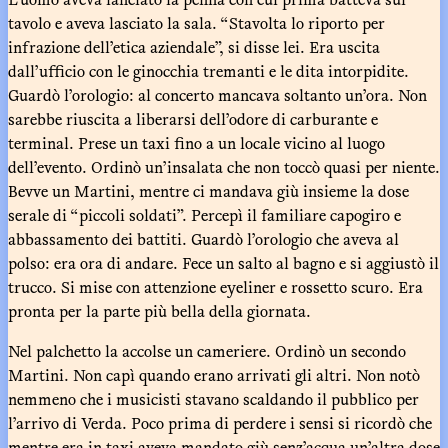
tavolo e aveva lasciato la sala. “Stavolta lo riporto per
infrazione dell’etica aziendale”, si disse lei. Era uscita
dall’ufficio con le ginocchia tremanti e le dita intorpidite.
Guardò l’orologio: al concerto mancava soltanto un’ora. Non
sarebbe riuscita a liberarsi dell’odore di carburante e
terminal. Prese un taxi fino a un locale vicino al luogo
dell’evento. Ordinò un’insalata che non toccò quasi per niente.
Bevve un Martini, mentre ci mandava giù insieme la dose
serale di “piccoli soldati”. Percepì il familiare capogiro e
abbassamento dei battiti. Guardò l’orologio che aveva al
polso: era ora di andare. Fece un salto al bagno e si aggiustò il
trucco. Si mise con attenzione eyeliner e rossetto scuro. Era
pronta per la parte più bella della giornata.
Nel palchetto la accolse un cameriere. Ordinò un secondo
Martini. Non capì quando erano arrivati gli altri. Non notò
nemmeno che i musicisti stavano scaldando il pubblico per
l’arrivo di Verda. Poco prima di perdere i sensi si ricordò che
mentre era in taxi aveva mandato giù senz’acqua un’altra dose