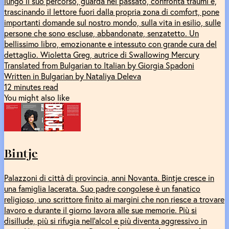
lungo il suo percorso, guarda nel passato, confronta traumi e,
trascinando il lettore fuori dalla propria zona di comfort, pone
importanti domande sul nostro mondo, sulla vita in esilio, sulle
persone che sono escluse, abbandonate, senzatetto. Un
bellissimo libro, emozionante e intessuto con grande cura del
dettaglio. Wioletta Greg, autrice di Swallowing Mercury
Translated from Bulgarian to Italian by Giorgia Spadoni
Written in Bulgarian by Nataliya Deleva
12 minutes read
You might also like
Bintje
Palazzoni di città di provincia, anni Novanta. Bintje cresce in
una famiglia lacerata. Suo padre congolese è un fanatico
religioso, uno scrittore finito ai margini che non riesce a trovare
lavoro e durante il giorno lavora alle sue memorie. Più si
disillude, più si rifugia nell’alcol e più diventa aggressivo in