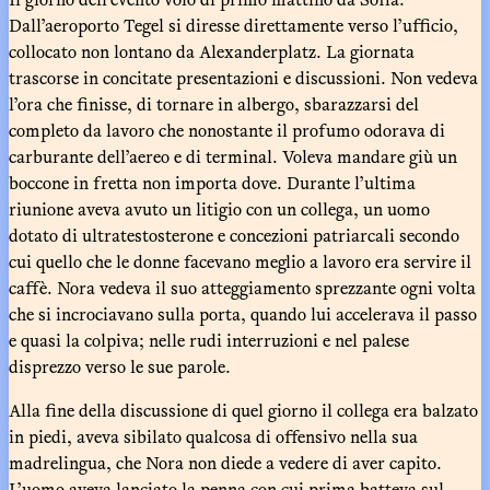
Dall’aeroporto Tegel si diresse direttamente verso l’ufficio,
collocato non lontano da Alexanderplatz. La giornata
trascorse in concitate presentazioni e discussioni. Non vedeva
l’ora che finisse, di tornare in albergo, sbarazzarsi del
completo da lavoro che nonostante il profumo odorava di
carburante dell’aereo e di terminal. Voleva mandare giù un
boccone in fretta non importa dove. Durante l’ultima
riunione aveva avuto un litigio con un collega, un uomo
dotato di ultratestosterone e concezioni patriarcali secondo
cui quello che le donne facevano meglio a lavoro era servire il
caffè. Nora vedeva il suo atteggiamento sprezzante ogni volta
che si incrociavano sulla porta, quando lui accelerava il passo
e quasi la colpiva; nelle rudi interruzioni e nel palese
disprezzo verso le sue parole.
Alla fine della discussione di quel giorno il collega era balzato
in piedi, aveva sibilato qualcosa di offensivo nella sua
madrelingua, che Nora non diede a vedere di aver capito.
L’uomo aveva lanciato la penna con cui prima batteva sul