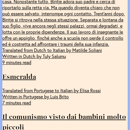
casa. Nonostante tutto, Bintje adora suo padre e cerca di
riportarlo sulla retta via. Ma quando diventa chiaro che non
può essere salvato, interrompe ogni contatto. Trent’anni dopo,
Bintje si ritrova nella stessa situazione. Separata e lontana da
suo figlio, vive ancora negli stessi palazzi, ormai degradati, e
lotta con le proprie dipendenze. Il suo lavoro di insegnante le
offre un appiglio, finché anche a scuola non perde il controllo
ed è costretta ad affrontare i traumi della sua infanzia.
Translated from Dutch to Italian by Matilde Soliani
Written in Dutch by Tuly Salumu
9 minutes read
Esmeralda
Translated from Portugese to Italian by Elisa Rossi
Written in Portugese by Luis Brito
7 minutes read
Il comunismo visto dai bambini molto
piccoli