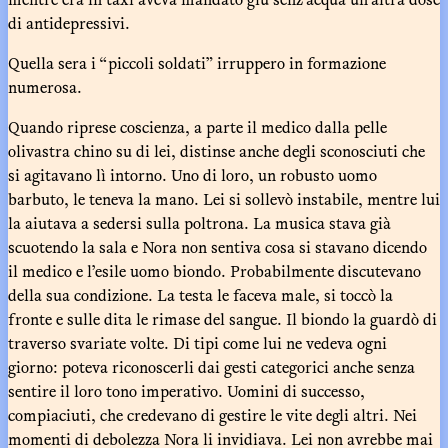
di antidepressivi.
Quella sera i “piccoli soldati” irruppero in formazione
numerosa.
Quando riprese coscienza, a parte il medico dalla pelle
olivastra chino su di lei, distinse anche degli sconosciuti che
si agitavano lì intorno. Uno di loro, un robusto uomo
barbuto, le teneva la mano. Lei si sollevò instabile, mentre lui
la aiutava a sedersi sulla poltrona. La musica stava già
scuotendo la sala e Nora non sentiva cosa si stavano dicendo
il medico e l’esile uomo biondo. Probabilmente discutevano
della sua condizione. La testa le faceva male, si toccò la
fronte e sulle dita le rimase del sangue. Il biondo la guardò di
traverso svariate volte. Di tipi come lui ne vedeva ogni
giorno: poteva riconoscerli dai gesti categorici anche senza
sentire il loro tono imperativo. Uomini di successo,
compiaciuti, che credevano di gestire le vite degli altri. Nei
momenti di debolezza Nora li invidiava. Lei non avrebbe mai