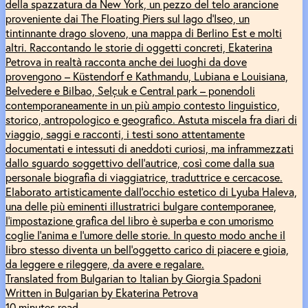
della spazzatura da New York, un pezzo del telo arancione
proveniente dai The Floating Piers sul lago d’Iseo, un
tintinnante drago sloveno, una mappa di Berlino Est e molti
altri. Raccontando le storie di oggetti concreti, Ekaterina
Petrova in realtà racconta anche dei luoghi da dove
provengono – Küstendorf е Kathmandu, Lubiana e Louisiana,
Belvedere e Bilbao, Selçuk e Central park – ponendoli
contemporaneamente in un più ampio contesto linguistico,
storico, antropologico e geografico. Astuta miscela fra diari di
viaggio, saggi e racconti, i testi sono attentamente
documentati e intessuti di aneddoti curiosi, ma inframmezzati
dallo sguardo soggettivo dell’autrice, così come dalla sua
personale biografia di viaggiatrice, traduttrice e cercacose.
Elaborato artisticamente dall’occhio estetico di Lyuba Haleva,
una delle più eminenti illustratrici bulgare contemporanee,
l’impostazione grafica del libro è superba e con umorismo
coglie l’anima e l’umore delle storie. In questo modo anche il
libro stesso diventa un bell’oggetto carico di piacere e gioia,
da leggere e rileggere, da avere e regalare.
Translated from Bulgarian to Italian by Giorgia Spadoni
Written in Bulgarian by Ekaterina Petrova
10 minutes read