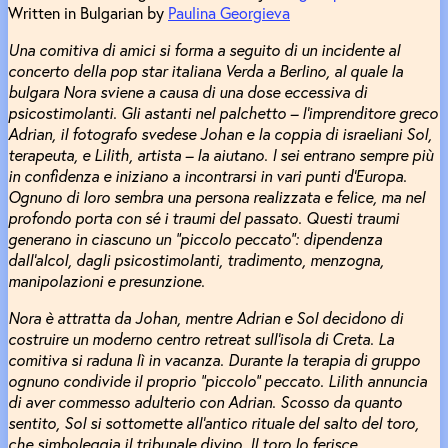
Written in Bulgarian by
Paulina Georgieva
Una comitiva di amici si forma a seguito di un incidente al
concerto della pop star italiana Verda a Berlino, al quale la
bulgara Nora sviene a causa di una dose eccessiva di
psicostimolanti. Gli astanti nel palchetto – l’imprenditore greco
Adrian, il fotografo svedese Johan e la coppia di israeliani Sol,
terapeuta, e Lilith, artista – la aiutano. I sei entrano sempre più
in confidenza e iniziano a incontrarsi in vari punti d’Europa.
Ognuno di loro sembra una persona realizzata e felice, ma nel
profondo porta con sé i traumi del passato. Questi traumi
generano in ciascuno un “piccolo peccato”: dipendenza
dall’alcol, dagli psicostimolanti, tradimento, menzogna,
manipolazioni e presunzione.
Nora è attratta da Johan, mentre Adrian e Sol decidono di
costruire un moderno centro retreat sull’isola di Creta. La
comitiva si raduna lì in vacanza. Durante la terapia di gruppo
ognuno condivide il proprio “piccolo” peccato. Lilith annuncia
di aver commesso adulterio con Adrian. Scosso da quanto
sentito, Sol si sottomette all’antico rituale del salto del toro,
che simboleggia il tribunale divino. Il toro lo ferisce.