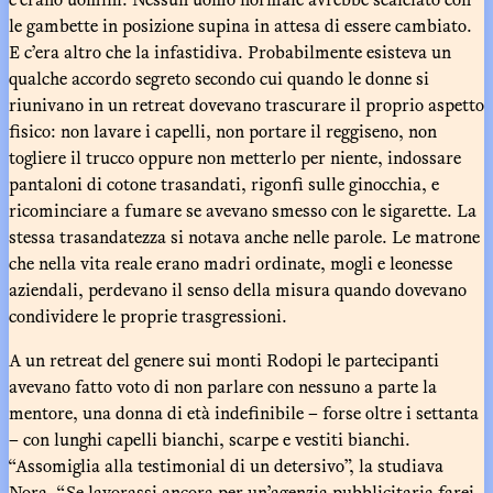
le gambette in posizione supina in attesa di essere cambiato.
E c’era altro che la infastidiva. Probabilmente esisteva un
qualche accordo segreto secondo cui quando le donne si
riunivano in un retreat dovevano trascurare il proprio aspetto
fisico: non lavare i capelli, non portare il reggiseno, non
togliere il trucco oppure non metterlo per niente, indossare
pantaloni di cotone trasandati, rigonfi sulle ginocchia, e
ricominciare a fumare se avevano smesso con le sigarette. La
stessa trasandatezza si notava anche nelle parole. Le matrone
che nella vita reale erano madri ordinate, mogli e leonesse
aziendali, perdevano il senso della misura quando dovevano
condividere le proprie trasgressioni.
A un retreat del genere sui monti Rodopi le partecipanti
avevano fatto voto di non parlare con nessuno a parte la
mentore, una donna di età indefinibile – forse oltre i settanta
– con lunghi capelli bianchi, scarpe e vestiti bianchi.
“Assomiglia alla testimonial di un detersivo”, la studiava
Nora. “Se lavorassi ancora per un’agenzia pubblicitaria farei