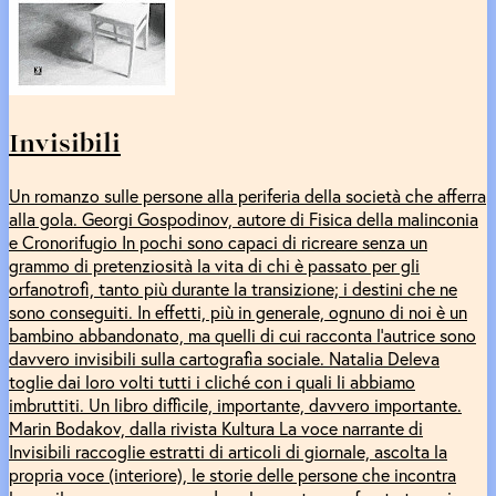
Invisibili
Un romanzo sulle persone alla periferia della società che afferra
alla gola. Georgi Gospodinov, autore di Fisica della malinconia
e Cronorifugio In pochi sono capaci di ricreare senza un
grammo di pretenziosità la vita di chi è passato per gli
orfanotrofi, tanto più durante la transizione; i destini che ne
sono conseguiti. In effetti, più in generale, ognuno di noi è un
bambino abbandonato, ma quelli di cui racconta l’autrice sono
davvero invisibili sulla cartografia sociale. Natalia Deleva
toglie dai loro volti tutti i cliché con i quali li abbiamo
imbruttiti. Un libro difficile, importante, davvero importante.
Marin Bodakov, dalla rivista Kultura La voce narrante di
Invisibili raccoglie estratti di articoli di giornale, ascolta la
propria voce (interiore), le storie delle persone che incontra