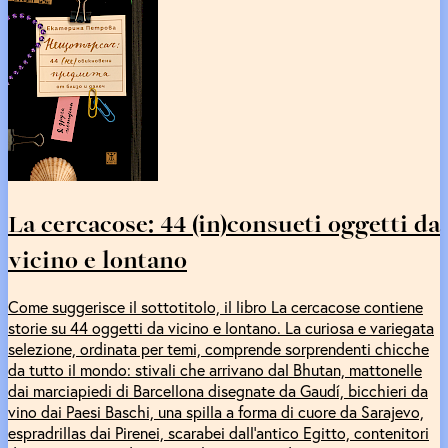
La cercacose: 44 (in)consueti oggetti da
vicino e lontano
Come suggerisce il sottotitolo, il libro La cercacose contiene
storie su 44 oggetti da vicino e lontano. La curiosa e variegata
selezione, ordinata per temi, comprende sorprendenti chicche
da tutto il mondo: stivali che arrivano dal Bhutan, mattonelle
dai marciapiedi di Barcellona disegnate da Gaudí, bicchieri da
vino dai Paesi Baschi, una spilla a forma di cuore da Sarajevo,
espradrillas dai Pirenei, scarabei dall’antico Egitto, contenitori