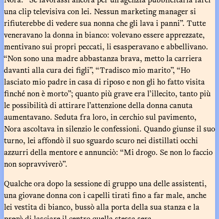
una clip televisiva con lei. Nessun marketing manager si
rifiuterebbe di vedere sua nonna che gli lava i panni”. Tutte
veneravano la donna in bianco: volevano essere apprezzate,
mentivano sui propri peccati, li esasperavano e abbellivano.
“Non sono una madre abbastanza brava, metto la carriera
davanti alla cura dei figli”, “Tradisco mio marito”, “Ho
lasciato mio padre in casa di riposo e non gli ho fatto visita
finché non è morto”; quanto più grave era l’illecito, tanto più
le possibilità di attirare l’attenzione della donna canuta
aumentavano. Seduta fra loro, in cerchio sul pavimento,
Nora ascoltava in silenzio le confessioni. Quando giunse il suo
turno, lei affondò il suo sguardo scuro nei distillati occhi
azzurri della mentore e annunciò: “Mi drogo. Se non lo faccio
non sopravviverò”.
Qualche ora dopo la sessione di gruppo una delle assistenti,
una giovane donna con i capelli tirati fino a far male, anche
lei vestita di bianco, bussò alla porta della sua stanza e la
pregò di lasciare il centro quella stessa sera.