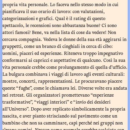
propria vita personale. Lo faceva nello stesso modo in cui
pianificava il suo orario di lavoro: con valutazioni,
categorizzazioni e grafici. Qual è il rating di questo
spettacolo, le recensioni sono abbastanza buone? Ci sono
attori famosi? Bene, va nella lista di cose da vedere! Non
cercava compagnia. Vedeva le donne della sua età aggirarsi in
gruppetti, come un branco di cinghiali in cerca di cibo:
uomini, piaceri ed esperienze. Riteneva troppo impegnativo
conformarsi ai capricci e aspettative di qualcuno. Così la sua
vita personale crebbe come prolungamento di quella d’ufficio.
La bulgara combinava i viaggi di lavoro agli eventi culturali:
mostre, concerti, rappresentazioni. Le procuravano piacere
queste “fughe”, come le chiamava lei. Diverse volte era andata
nei retreat. Gli organizzatori promettevano “esperienze
trasformative”, “viaggi interiori” e “invio dei desideri
all’Universo”. Dopo aver replicato simbolicamente la propria
nascita, e aver pianto strisciando sul pavimento come un
bambino che non sa camminare, capì perché nei gruppi non
c’erano uomini. Nessun uomo normale avrebbe scalciato con