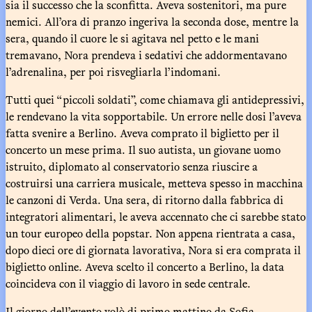
sia il successo che la sconfitta. Aveva sostenitori, ma pure
nemici. All’ora di pranzo ingeriva la seconda dose, mentre la
sera, quando il cuore le si agitava nel petto e le mani
tremavano, Nora prendeva i sedativi che addormentavano
l’adrenalina, per poi risvegliarla l’indomani.
Tutti quei “piccoli soldati”, come chiamava gli antidepressivi,
le rendevano la vita sopportabile. Un errore nelle dosi l’aveva
fatta svenire a Berlino. Aveva comprato il biglietto per il
concerto un mese prima. Il suo autista, un giovane uomo
istruito, diplomato al conservatorio senza riuscire a
costruirsi una carriera musicale, metteva spesso in macchina
le canzoni di Verda. Una sera, di ritorno dalla fabbrica di
integratori alimentari, le aveva accennato che ci sarebbe stato
un tour europeo della popstar. Non appena rientrata a casa,
dopo dieci ore di giornata lavorativa, Nora si era comprata il
biglietto online. Aveva scelto il concerto a Berlino, la data
coincideva con il viaggio di lavoro in sede centrale.
Il giorno dell’evento volò di primo mattino da Sofia.