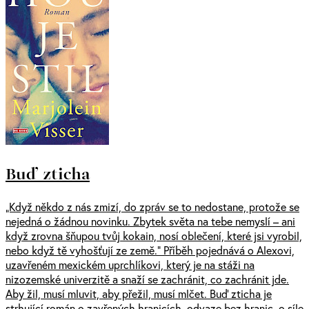
Buď zticha
„Když někdo z nás zmizí, do zpráv se to nedostane, protože se
nejedná o žádnou novinku. Zbytek světa na tebe nemyslí – ani
když zrovna šňupou tvůj kokain, nosí oblečení, které jsi vyrobil,
nebo když tě vyhošťují ze země.“ Příběh pojednává o Alexovi,
uzavřeném mexickém uprchlíkovi, který je na stáži na
nizozemské univerzitě a snaží se zachránit, co zachránit jde.
Aby žil, musí mluvit, aby přežil, musí mlčet. Buď zticha je
strhující román o zavřených hranicích, odvaze bez hranic, o síle