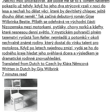
„Nechci moc prozrazovat, ale podle mě se to s Tomem Kellerem
pokazilo už tehdy, když ho jeho dva strýcové vzali v noci do
lesa a nechali ho dělat věci, které by devítiletý chlapec ještě
dlouho dělat neměl.“ Tak začíná debutový román Gijse
Wilbrinka Bestie. Příběh se odehrává ve východní části
Nizozemska mezi motorkami, pytláky, chovy norků a kšefty,
které nesnesou denní světlo. V mystickém pohraničí plném
tajemství vyrůstá Tom Keller, nejmladší z potomků v okolí
nechvalně známé rodiny, který dostal do vínku talent pro
motokros. Když po letech najednou zmizí, vydá se ho do
rodného kraje hledat jeho svéhlavá dcera a výsledkem je
dramatické rodinné znovushledání.
Translated from Dutch to Czech by Klára Němcová
Written in Dutch by Gijs Wilbrink
7 minutes read