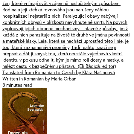
žen, které vnímají svět vzájemně neslučitelným způsobem.
Rodina a její křehká rovnováha jsou narušeny náhlou
hospitalizací nejstarší z nich. Paralyzující obavy nabývají
konkrétních obrysů v blízkosti nevyhnutelné smrti. Na povrch
vyplouvají jejich obranné mechanismy – hlavně způsoby, jimiž
každá z nich parazituje na životě té druhé ve jménu povinnosti
a mateřské lásky. Leia, která se nachází uprostřed této linie, je
tou, která zaznamenává proměny, třídí realitu, snaží se ji
přepsat a dát jí smysl; tou, která neustále vyjednává vlastní
identitu v pokusu odhalit, kým je mimo roli dcery a matky, a
nalézt cestu k bezpečnému přístavu. (Eli Bădică, editor)
Translated from Romanian to Czech by Klára Našincová
Written in Romanian by Maria Orban
8 minutes read