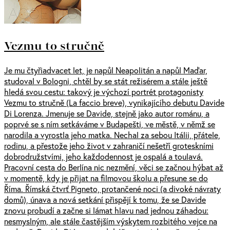
Vezmu to stručně
Je mu čtyřiadvacet let, je napůl Neapolitán a napůl Maďar,
studoval v Bologni, chtěl by se stát režisérem a stále ještě
hledá svou cestu: takový je výchozí portrét protagonisty
Vezmu to stručně (La faccio breve), vynikajícího debutu Davide
Di Lorenza. Jmenuje se Davide, stejně jako autor románu, a
poprvé se s ním setkáváme v Budapešti, ve městě, v němž se
narodila a vyrostla jeho matka. Nechal za sebou Itálii, přátele,
rodinu, a přestože jeho život v zahraničí nešetří groteskními
dobrodružstvími, jeho každodennost je ospalá a toulavá.
Pracovní cesta do Berlína nic nezmění, věci se začnou hýbat až
v momentě, kdy je přijat na filmovou školu a přesune se do
Říma. Římská čtvrť Pigneto, protančené noci (a divoké návraty
domů), únava a nová setkání přispějí k tomu, že se Davide
znovu probudí a začne si lámat hlavu nad jednou záhadou:
nesmyslným, ale stále častějším výskytem rozbitého vejce na