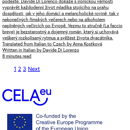
podestě. Davide Di Lorenco dokáže s ironickou věrností
vyprávět každodenní život mladíka stojícího na prahu
dospělosti, jak v jeho domácí a melancholické rovině, tak v
nekonečných římských večerech nebo na alkoholem
naplněných večírcích po Evropě. Vezmu to stručně (La faccio
breve) je bezstarostný a dojemný román, který si uchovává
veškerý rozkolísaný rytmus a svěžest života dvacátníka.
Translated from Italian to Czech by Anna Kostková
Written in Italian by Davide Di Lorenzo
8 minutes read
1
2
3
Next