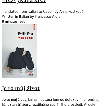
Translated from Italian to Czech by Anna Kostková
Written in Italian by Francesco Aloia
8 minutes read
Je to můj život
Je to můj život, kniha, napsaná formou detektivního románu,
líčí vztah tří žen z rozdílného sociálního prostředí: Angely