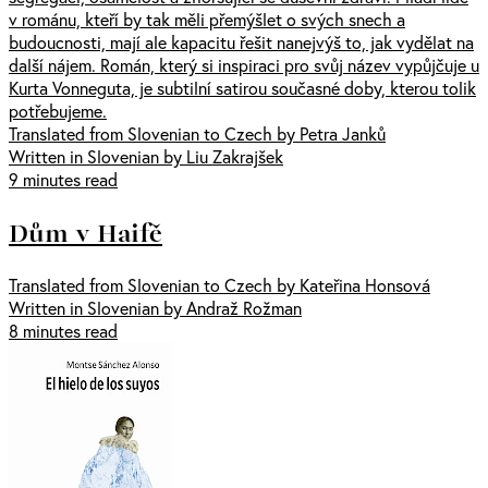
v románu, kteří by tak měli přemýšlet o svých snech a
budoucnosti, mají ale kapacitu řešit nanejvýš to, jak vydělat na
další nájem. Román, který si inspiraci pro svůj název vypůjčuje u
Kurta Vonneguta, je subtilní satirou současné doby, kterou tolik
potřebujeme.
Translated from Slovenian to Czech by Petra Janků
Written in Slovenian by Liu Zakrajšek
9 minutes read
Dům v Haifě
Translated from Slovenian to Czech by Kateřina Honsová
Written in Slovenian by Andraž Rožman
8 minutes read