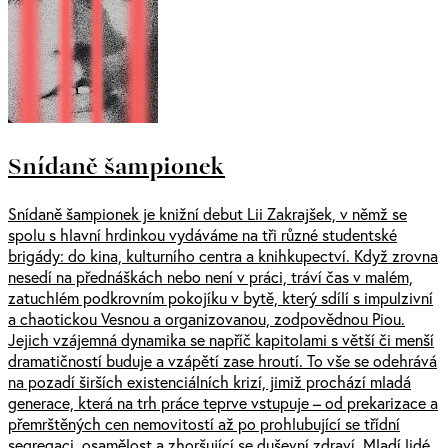
Snídaně šampionek
Snídaně šampionek je knižní debut Lii Zakrajšek, v němž se
spolu s hlavní hrdinkou vydáváme na tři různé studentské
brigády: do kina, kulturního centra a knihkupectví. Když zrovna
nesedí na přednáškách nebo není v práci, tráví čas v malém,
zatuchlém podkrovním pokojíku v bytě, který sdílí s impulzivní
a chaotickou Vesnou a organizovanou, zodpovědnou Piou.
Jejich vzájemná dynamika se napříč kapitolami s větší či menší
dramatičností buduje a vzápětí zase hroutí. To vše se odehrává
na pozadí širších existenciálních krizí, jimiž prochází mladá
generace, která na trh práce teprve vstupuje – od prekarizace a
přemrštěných cen nemovitostí až po prohlubující se třídní
segregaci, osamělost a zhoršující se duševní zdraví. Mladí lidé