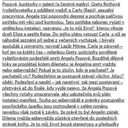
Popové, kurátorky v galerii (a čerstvé matky), Grety Rothové
(vyšetřovatelky z oddělení vražd) a Carly (Razii), sexuální
pracovnice. Angela trpí poporodní depresí a pociťuje palčivou
potřebu mít věci pod kontrolou. Tato potřeba nakonec vyústí v
uměleckou instalaci, nazvanou „Je to můj život“, kterou věnuje
dceři Elize a sestře Raise. Do jejího plánu vstoupí Carla, s níž se
náhodně seznámí při jedné z večerních vycházek, i bývalý
spolužák z univerzity, novinář Lazăr Mitrea. Carla je zároveň –
byť jen na krátký čas – milenkou Grety, policistky pověřené
vyšetřováním podezřelé smrti Angely Popové. Rozdílné dějové
linky se proplétají kolem dilematu: je Angelina smrt vražda,
nebo sebevražda? Pokud je to zločin, kdo je pachatel? Je
pachatelů víc? Podezřelými se postupně stávají všichni „blízcí“
oběti. Podezření a napětí – jak narativní, tak mezi postavami –
přetrvává až do finále, kdy vyjde najevo, že Angela Popová
všechny vztahy zinscenovala, aby uskutečnila svůj plán:
instalaci-manifest. Touha po sebevraždě a známky postupného
psychického úpadku jsou roztroušené v celém románu,
nevedou však nutně k závěru, že právě to byl Angelin záměr.
Dilema vražda-sebevražda zůstává otevřené do posledních
stránek knihy. Je to můj život bourá stereotypy a předsudky