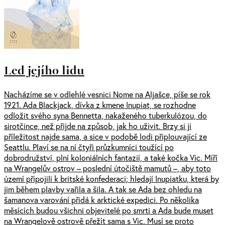
Led jejího lidu
Nacházíme se v odlehlé vesnici Nome na Aljašce, píše se rok
1921. Ada Blackjack, dívka z kmene Inupiat, se rozhodne
odložit svého syna Bennetta, nakaženého tuberkulózou, do
sirotčince, než přijde na způsob, jak ho uživit. Brzy si ji
příležitost najde sama, a sice v podobě lodi připlouvající ze
Seattlu. Plaví se na ní čtyři průzkumníci toužící po
dobrodružství, plní koloniálních fantazií, a také kočka Vic. Míří
na Wrangelův ostrov – poslední útočiště mamutů –, aby toto
území připojili k britské konfederaci; hledají Inupiatku, která by
jim během plavby vařila a šila. A tak se Ada bez ohledu na
šamanova varování přidá k arktické expedici. Po několika
měsících budou všichni objevitelé po smrti a Ada bude muset
na Wrangelově ostrově přežít sama s Vic. Musí se proto