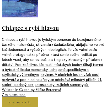
Chlapec s rybí hlavou
Chlapec s rybí hlavou je lyrickým ponorem do bezejmenného
českého maloměsta, skrznaskrz šedošedého, ubíjejícího ve své
každodennosti a vyčpělých ideologiích. To vše velmi ostře
vnímá protagonistka příběhu, která se do svého rodiště po
letech vrací, aby se rozloučila s tragicky ztraceným přítelem z
dětství. Pod zdánlivou fádností městských budov číhají temné
a bytostně lidské momentky, uchopené specifickým a
stylisticky výjimečným jazykem. V okolních lesích však cosi
rozkvétá a pod hladinou řeky se odehrává milostný příběh 21.
století, podaný bez patosu a stylizujících stereotypů.
Written in Czech by Eliška Beranová
7 minutes read