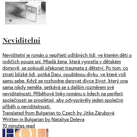
Neviditelní
Neviditelní je román o nepřijetí odlišných lidí, ve kterém děti o
rodičích pouze sní. Mladá žena, která vyrostla v dětském
domově, se pokouší překonat traumata z dětství. Po tom, co
ztratí blízké lidi, potká Daru, opuštěnou dívku, ve které vidí
samu sebe. Když se rozhodne darovat dívce život, který ona
sama nikdy neměla, setkává se s dalším rozměrem své
neviditelnosti. Příběhové linky románu o lidech na periferii
společnosti se proplétají, aby odvyprávěly jeden společný
příběh o neviditelnosti.
Translated from Bulgarian to Czech by Jitka Zárubová
Written in Bulgarian by Nataliya Deleva
10 minutes read