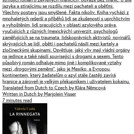
jazyka a stírajícímu se rozdílu mezi pachateli a oběťmi.
Všechny postavy jsou smyšlené. Fakta nikoliv. Kniha vychází z
mnohaletých rešerší a příběhů lidí se zkušeností s uprchlictvím
a vyhoštěním, lidí pracujících v oblasti azylového práva,
vyučujících z různých (mexických) univerzit, psychologů
zaměřujících se na traumata, lidskoprávních aktivistů, novinářů,
skrývajících se lidí, obětí i pachatelů násilí mezi kartely a
zločineckými skupinami. Osvětluje, jaký vliv mají vládní orgány
na jedince a také násilí související s drogami a sexem. Tento
působivý román odhaluje mimo jiné i komplikované vztahy
mezi „drogovými zeměmi“, jako je Mexiko, a Evropou,
kontinentem, který žadatelům o azyl stále častěji zavírá
hranice a zároveň je velkým překupníkem i uživatelem kokainu.
Translated from Dutch to Czech by Klára Němcová
Written in Dutch by Marjolein Visser
7 minutes read