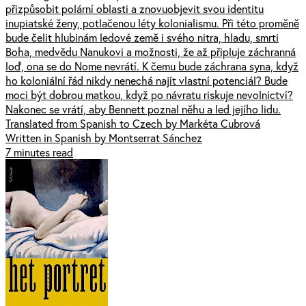
přizpůsobit polární oblasti a znovuobjevit svou identitu
inupiatské ženy, potlačenou léty kolonialismu. Při této proměně
bude čelit hlubinám ledové země i svého nitra, hladu, smrti
Boha, medvědu Nanukovi a možnosti, že až připluje záchranná
loď, ona se do Nome nevrátí. K čemu bude záchrana syna, když
ho koloniální řád nikdy nenechá najít vlastní potenciál? Bude
moci být dobrou matkou, když po návratu riskuje nevolnictví?
Nakonec se vrátí, aby Bennett poznal něhu a led jejího lidu.
Translated from Spanish to Czech by Markéta Cubrová
Written in Spanish by Montserrat Sánchez
7 minutes read