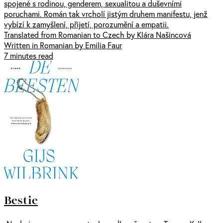
spojené s rodinou, genderem, sexualitou a duševními
poruchami. Román tak vrcholí jistým druhem manifestu, jenž
vybízí k zamyšlení, přijetí, porozumění a empatii.
Translated from Romanian to Czech by Klára Našincová
Written in Romanian by Emilia Faur
7 minutes read
Bestie