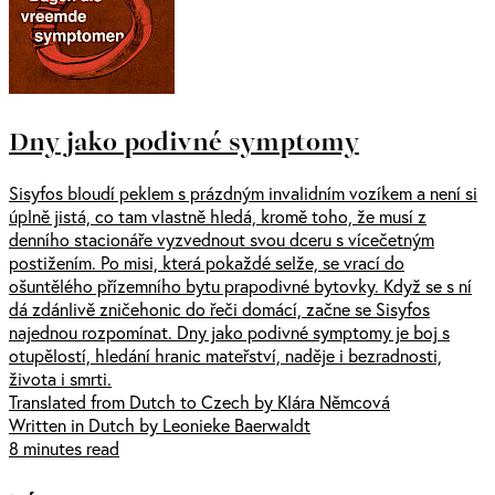
Dny jako podivné symptomy
Sisyfos bloudí peklem s prázdným invalidním vozíkem a není si
úplně jistá, co tam vlastně hledá, kromě toho, že musí z
denního stacionáře vyzvednout svou dceru s vícečetným
postižením. Po misi, která pokaždé selže, se vrací do
ošuntělého přízemního bytu prapodivné bytovky. Když se s ní
dá zdánlivě zničehonic do řeči domácí, začne se Sisyfos
najednou rozpomínat. Dny jako podivné symptomy je boj s
otupělostí, hledání hranic mateřství, naděje i bezradnosti,
života i smrti.
Translated from Dutch to Czech by Klára Němcová
Written in Dutch by Leonieke Baerwaldt
8 minutes read