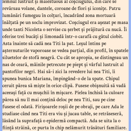
lemnul lustruit și maiestuous al coșciugului, din care se
revărsau volane, dantele, coroane de flori și iconițe. Patru
lumânări fumegau în colțuri, încadrând zona mortuară
înălțată pe un soclu improvizat. Coșciugul era așezat pe masa
unde tanti Nicoleta o servise cu șerbet și prăjitură cu nucă. Îi
oferise trei bucăți și limonadă într-o carafă cu gâtul ciobit.
Asta înainte să cadă nea Titi la pat. Leșul întins pe
așternuturile vaporoase se vedea parțial, din profil, în spatele
siluetelor de stofă neagră. Cu cât se apropia, se distingeau un
nas de ceară, mâinile petrecute pe piept și vârful lustruit al
pantofilor negri. Hai să-i zici la revedere lui nea Titi, îi
spunea bunica Mariana, împingând-o de la spate. Chipul
ceruit părea să miște în orice clipă. Fusese obișnuită să vadă
aceeași față cu mușchii în mișcare. Pielea închisă la culoare
părea să nu îl mai conțină deloc pe nea Titi, sau pe cine
fusese el odată. Firișoarele roșii de pe obraji, pe care Ada le
studiase când nea Titi era viu și jucau table, se retrăseseră,
lăsând la suprafață o epidermă compactă. Ada se uita la o
ființă străină, ce purta în chip nelămurit trăsături familiare.