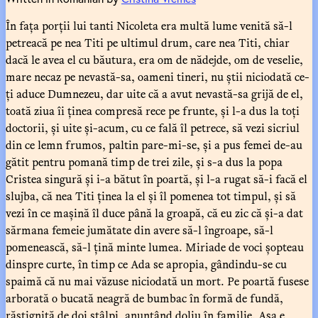
În fața porții lui tanti Nicoleta era multă lume venită să-l
petreacă pe nea Titi pe ultimul drum, care nea Titi, chiar
dacă le avea el cu băutura, era om de nădejde, om de veselie,
mare necaz pe nevastă-sa, oameni tineri, nu știi niciodată ce-
ți aduce Dumnezeu, dar uite că a avut nevastă-sa grijă de el,
toată ziua îi ținea compresă rece pe frunte, și l-a dus la toți
doctorii, și uite și-acum, cu ce fală îl petrece, să vezi sicriul
din ce lemn frumos, paltin pare-mi-se, și a pus femei de-au
gătit pentru pomană timp de trei zile, și s-a dus la popa
Cristea singură și i-a bătut în poartă, și l-a rugat să-i facă el
slujba, că nea Titi ținea la el și îl pomenea tot timpul, și să
vezi în ce mașină îl duce până la groapă, că eu zic că și-a dat
sărmana femeie jumătate din avere să-l îngroape, să-l
pomenească, să-l țină minte lumea. Miriade de voci șopteau
dinspre curte, în timp ce Ada se apropia, gândindu-se cu
spaimă că nu mai văzuse niciodată un mort. Pe poartă fusese
arborată o bucată neagră de bumbac în formă de fundă,
răstignită de doi stâlpi, anunțând doliu în familie. Așa e