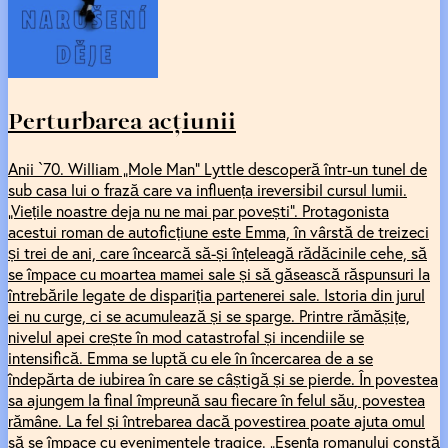
Perturbarea acțiunii
Anii `70. William „Mole Man” Lyttle descoperă într-un tunel de
sub casa lui o frază care va influența ireversibil cursul lumii.
„Viețile noastre deja nu ne mai par povești”. Protagonista
acestui roman de autoficțiune este Emma, în vârstă de treizeci
și trei de ani, care încearcă să-și înțeleagă rădăcinile cehe, să
se împace cu moartea mamei sale și să găsească răspunsuri la
întrebările legate de dispariția partenerei sale. Istoria din jurul
ei nu curge, ci se acumulează și se sparge. Printre rămășițe,
nivelul apei crește în mod catastrofal și incendiile se
intensifică. Emma se luptă cu ele în încercarea de a se
îndepărta de iubirea în care se câștigă și se pierde. În povestea
sa ajungem la final împreună sau fiecare în felul său, povestea
rămâne. La fel și întrebarea dacă povestirea poate ajuta omul
să se împace cu evenimentele tragice. „Esența romanului constă