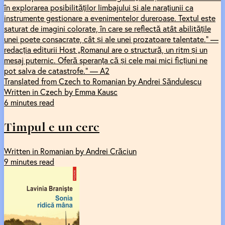
în explorarea posibilităților limbajului și ale narațiunii ca
instrumente gestionare a evenimentelor dureroase. Textul este
saturat de imagini colorate, în care se reflectă atât abilitățile
unei poete consacrate, cât și ale unei prozatoare talentate.” —
redacția editurii Host „Romanul are o structură, un ritm și un
mesaj puternic. Oferă speranța că și cele mai mici ficțiuni ne
pot salva de catastrofe.” — A2
Translated from Czech to Romanian by Andrei Săndulescu
Written in Czech by Emma Kausc
6 minutes read
Timpul e un cerc
Written in Romanian by Andrei Crăciun
9 minutes read