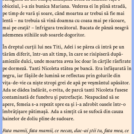
obiceiul, i-a zis bunica Mariana. Vederea ei în plină stradă,
pe timp de vară și soare, când moartea ar trebui să fie mai
lentă – nu trebuia să vină doamna cu coasa mai pe răcoare,
mai pe ceață? – înfrigura trecătorul. Bucata de pânză neagră
ademenea stihiile sub soarele dogoritor.
În dreptul curții lui nea Titi, Adei i se părea că intră pe un
tărâm diferit, într-un alt timp, în care se risipiseră după-
amiezile dulci, unde moartea avea loc doar în cărțile răsfirate
pe dormeză. Tanti Nicoleta stătea pe bancă. Era înfășurată în
negru, iar fâșiile de lumină se reflectau prin golurile din
vița-de-vie ca niște stropi grei de apă pe veșmântul apăsător.
Ada se dădea îndărăt, o evita, de parcă tanti Nicoleta fusese
contaminată de funebru și putrefacție. Neapucând să se
apere, femeia s-a repezit spre ea și i-a zdrobit oasele într-o
îmbrățișare pătimașă. Ada a simțit că se sufocă din cauza
hainelor de doliu pline de sudoare.
Fata mamii, fata mamii, ce necaz, dac-ai știi tu, fata mea, ce