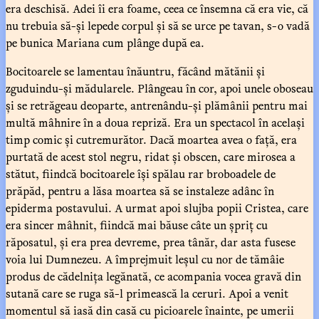
era deschisă. Adei îi era foame, ceea ce însemna că era vie, că
nu trebuia să-și lepede corpul și să se urce pe tavan, s-o vadă
pe bunica Mariana cum plânge după ea.
Bocitoarele se lamentau înăuntru, făcând mătănii și
zguduindu-și mădularele. Plângeau în cor, apoi unele oboseau
și se retrăgeau deoparte, antrenându-și plămânii pentru mai
multă mâhnire în a doua repriză. Era un spectacol în același
timp comic și cutremurător. Dacă moartea avea o față, era
purtată de acest stol negru, ridat și obscen, care mirosea a
stătut, fiindcă bocitoarele își spălau rar broboadele de
prăpăd, pentru a lăsa moartea să se instaleze adânc în
epiderma postavului. A urmat apoi slujba popii Cristea, care
era sincer mâhnit, fiindcă mai băuse câte un șpriț cu
răposatul, și era prea devreme, prea tânăr, dar asta fusese
voia lui Dumnezeu. A împrejmuit leșul cu nor de tămâie
produs de cădelnița legănată, ce acompania vocea gravă din
sutană care se ruga să-l primească la ceruri. Apoi a venit
momentul să iasă din casă cu picioarele înainte, pe umerii