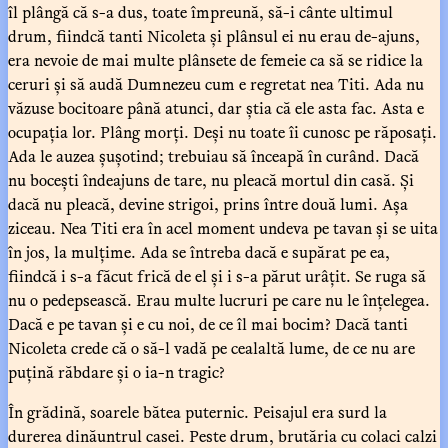
îl plângă că s-a dus, toate împreună, să-i cânte ultimul
drum, fiindcă tanti Nicoleta și plânsul ei nu erau de-ajuns,
era nevoie de mai multe plânsete de femeie ca să se ridice la
ceruri și să audă Dumnezeu cum e regretat nea Titi. Ada nu
văzuse bocitoare până atunci, dar știa că ele asta fac. Asta e
ocupația lor. Plâng morți. Deși nu toate îi cunosc pe răposați.
Ada le auzea șușotind; trebuiau să înceapă în curând. Dacă
nu bocești îndeajuns de tare, nu pleacă mortul din casă. Și
dacă nu pleacă, devine strigoi, prins între două lumi. Așa
ziceau. Nea Titi era în acel moment undeva pe tavan și se uita
în jos, la mulțime. Ada se întreba dacă e supărat pe ea,
fiindcă i s-a făcut frică de el și i s-a părut urâțit. Se ruga să
nu o pedepsească. Erau multe lucruri pe care nu le înțelegea.
Dacă e pe tavan și e cu noi, de ce îl mai bocim? Dacă tanti
Nicoleta crede că o să-l vadă pe cealaltă lume, de ce nu are
puțină răbdare și o ia-n tragic?
În grădină, soarele bătea puternic. Peisajul era surd la
durerea dinăuntrul casei. Peste drum, brutăria cu colaci calzi