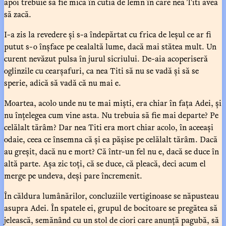
apoi trebuie să fie mică în cutia de lemn în care nea Titi avea
să zacă.
I-a zis la revedere și s-a îndepărtat cu frica de leșul ce ar fi
putut s-o înșface pe cealaltă lume, dacă mai stătea mult. Un
curent nevăzut pulsa în jurul sicriului. De-aia acoperiseră
oglinzile cu cearșafuri, ca nea Titi să nu se vadă și să se
sperie, adică să vadă că nu mai e.
Moartea, acolo unde nu te mai miști, era chiar în fața Adei, și
nu înțelegea cum vine asta. Nu trebuia să fie mai departe? Pe
celălalt tărâm? Dar nea Titi era mort chiar acolo, în aceeași
odaie, ceea ce însemna că și ea pășise pe celălalt tărâm. Dacă
au greșit, dacă nu e mort? Că într-un fel nu e, dacă se duce în
altă parte. Așa zic toți, că se duce, că pleacă, deci acum el
merge pe undeva, deși pare încremenit.
În căldura lumânărilor, concluziile vertiginoase se năpusteau
asupra Adei. În spatele ei, grupul de bocitoare se pregătea să
jelească, semănând cu un stol de ciori care anunță pagubă, să