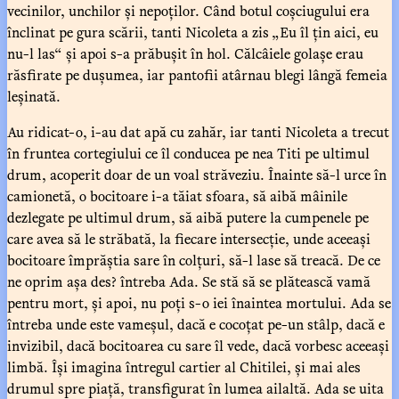
vecinilor, unchilor și nepoților. Când botul coșciugului era
înclinat pe gura scării, tanti Nicoleta a zis „Eu îl țin aici, eu
nu-l las“ și apoi s-a prăbușit în hol. Călcâiele golașe erau
răsfirate pe dușumea, iar pantofii atârnau blegi lângă femeia
leșinată.
Au ridicat-o, i-au dat apă cu zahăr, iar tanti Nicoleta a trecut
în fruntea cortegiului ce îl conducea pe nea Titi pe ultimul
drum, acoperit doar de un voal străveziu. Înainte să-l urce în
camionetă, o bocitoare i-a tăiat sfoara, să aibă mâinile
dezlegate pe ultimul drum, să aibă putere la cumpenele pe
care avea să le străbată, la fiecare intersecție, unde aceeași
bocitoare împrăștia sare în colțuri, să-l lase să treacă. De ce
ne oprim așa des? întreba Ada. Se stă să se plătească vamă
pentru mort, și apoi, nu poți s-o iei înaintea mortului. Ada se
întreba unde este vameșul, dacă e cocoțat pe-un stâlp, dacă e
invizibil, dacă bocitoarea cu sare îl vede, dacă vorbesc aceeași
limbă. Își imagina întregul cartier al Chitilei, și mai ales
drumul spre piață, transfigurat în lumea ailaltă. Ada se uita