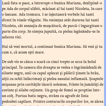
Lasă fata-n pace, a întrerupt-o bunica Mariana, dezlipind-o
pe Ada de corpul slăbit, măcinat al lui tanti Nicoleta, în care
o înecase. Ada tremura. I se injectaseră vorbele lui tanti
direct în vinele vlăguite. Nu resimțea atât durerea lui tanti
Nicoleta, cât senzația de mușcătură, de parcă-i îngurgitase o
parte din corp. Se simțea jupuită, cu pielea legănându-se în
adierea viei.
Hai să vezi mortul, a continuat bunica Mariana. Să vezi și tu
cum e, că acum ești mare.
De sub vie se căsca o scară cu cinci trepte ce urca în holul
principal. În camera din dreapta se vedea o îngrămădeală de
siluete negre, unii cu capul aplecat și pălării ținute la brâu,
alții cu ochii înlăcrimați și pielea nasului inflamată. Șoaptele
mișunau prin cavitățile tăcerii solemne, frânte în jumătăți de
cuvinte și silabe reținute. Un grup de femei se proptise într-
un colț. Purtau batic negru, strâns cu agrafe de linia
podoabei capilare. Printre contururile corpurilor lor, se zărea