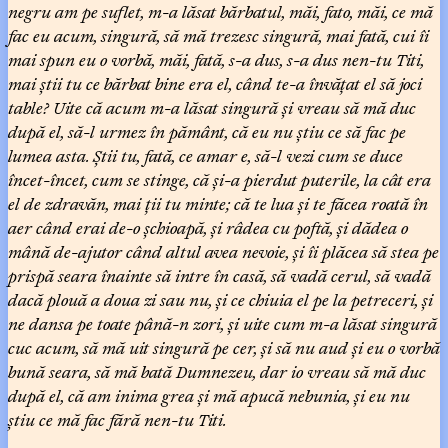
negru am pe suflet, m-a lăsat bărbatul, măi, fato, măi, ce mă
fac eu acum, singură, să mă trezesc singură, mai fată, cui îi
mai spun eu o vorbă, măi, fată, s-a dus, s-a dus nen-tu Titi,
mai știi tu ce bărbat bine era el, când te-a învățat el să joci
table? Uite că acum m-a lăsat singură și vreau să mă duc
după el, să-l urmez în pământ, că eu nu știu ce să fac pe
lumea asta. Știi tu, fată, ce amar e, să-l vezi cum se duce
încet-încet, cum se stinge, că și-a pierdut puterile, la cât era
el de zdravăn, mai ții tu minte; că te lua și te făcea roată în
aer când erai de-o șchioapă, și râdea cu poftă, și dădea o
mână de-ajutor când altul avea nevoie, și îi plăcea să stea pe
prispă seara înainte să intre în casă, să vadă cerul, să vadă
dacă plouă a doua zi sau nu, și ce chiuia el pe la petreceri, și
ne dansa pe toate până-n zori, și uite cum m-a lăsat singură
cuc acum, să mă uit singură pe cer, și să nu aud și eu o vorbă
bună seara, să mă bată Dumnezeu, dar io vreau să mă duc
după el, că am inima grea și mă apucă nebunia, și eu nu
știu ce mă fac fără nen-tu Titi.