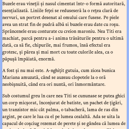
Buzele erau vineții și nasul cimentat într-o formă autoritară,
esențializată. Liniile feței se reduseseră la o rețea clară de
nervuri, un portret desenat al omului care fusese. Pe piele
avea un strat fin de pudră albă si buzele erau date cu roșu.
Sprâncenele erau conturate cu creion maroniu. Nea Titi era
machiat, parcă pentru a-i anima trăsăturile pentru o ultimă
dată, ca să fie, chipurile, mai frumos, însă efectul era
grotesc, și părea și mai mort cu toate culorile alea, ca o
păpușă împăiată, enormă.
A fost și nu mai este. A-nghițit gutuia, cum zicea bunica
Mariana amuzată, când se auzeau clopotele la o oră
neobișnuită, când era ori nuntă, ori înmormântare.
Sub costumul greu în care nea Titi se cununase se putea ghici
un corp micșorat, înconjurat de batiste, un pachet de țigări,
un tranzistor mic cât palma, o tabacheră, lama de ras din
argint, pe care le lua cu el pe lumea cealaltă. Ada se uita la
capacul de coșciug rezemat de perete și se gândea că lumea de