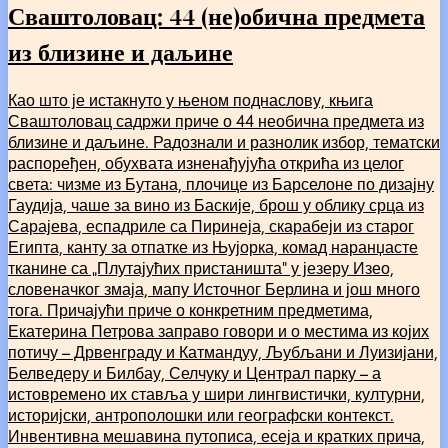
Сваштоловац: 44 (не)обична предмета
из близине и даљине
Као што је истакнуто у њеном поднаслову, књига
Сваштоловац садржи приче о 44 необична предмета из
близине и даљине. Радознали и разнолик избор, тематски
распоређен, обухвата изненађујућа открића из целог
света: чизме из Бутана, плочице из Барселоне по дизајну
Гаудија, чаше за вино из Баскије, брош у облику срца из
Сарајева, еспадриле са Пиринеја, скарабеји из старог
Египта, канту за отпатке из Њујорка, комад наранџасте
тканине са „Плутајућих пристаништа“ у језеру Изео,
словеначког змаја, мапу Источног Берлина и још много
тога. Причајући приче о конкретним предметима,
Екатерина Петрова заправо говори и о местима из којих
потичу – Дрвенграду и Катмандуу, Љубљани и Луизијани,
Белведеру и Билбау, Селчуку и Централ парку – а
истовремено их ставља у шири лингвистички, културни,
историјски, антрополошки или географски контекст.
Инвентивна мешавина путописа, есеја и кратких прича,