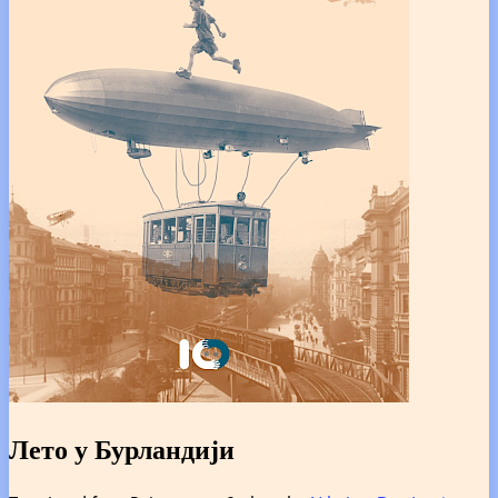
Лето у Бурландији