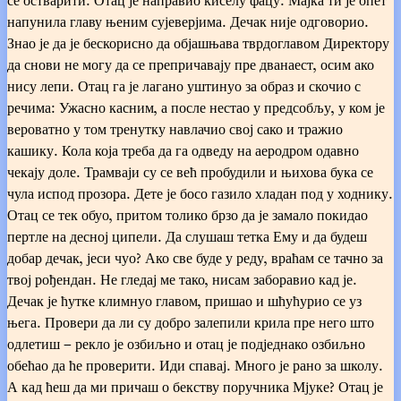
напунила главу њеним сујеверјима. Дечак није одговорио.
Знао је да је бескорисно да објашњава тврдоглавом Директору
да снови не могу да се препричавају пре дванаест, осим ако
нису лепи. Отац га је лагано уштинуо за образ и скочио с
речима: Ужасно касним, а после нестао у предсобљу, у ком је
вероватно у том тренутку навлачио свој сако и тражио
кашику.
Кола која треба да га одведу на аеродром одавно чекају доле. Трамваји су се већ пробудили и њихова бука се чула испод прозора. Дете је босо газило хладан под у ходнику. Отац се тек обуо, притом толико брзо да је замало покидао пертле на десној ципели. Да слушаш тетка Ему и да будеш добар дечак, јеси чуо? Ако све буде у реду, враћам се тачно за твој рођендан. Не гледај ме тако, нисам заборавио кад је. Дечак је ћутке климнуо главом, пришао и шћућурио се уз њега. Провери да ли су добро залепили крила пре него што одлетиш – рекло је озбиљно и отац је подједнако озбиљно обећао да ће проверити. Иди спавај. Много је рано за школу. А кад ћеш да ми причаш о бекству поручника Мјуке? Отац је намигнуо. Кад се вратим, обећавам! После су се врата залупила и Директор је бучно сишао низ тамне степенице. Дете је остало у предсобљу и радознало испитивало у огледалу крагну своје плаво-беле пругасте пиџаме. Иако му је отац често путовао, сваки пут му је било тешко да навикне на те прве тренутке његовог одсуства. Како то да је у једном тренутку ту, трчкара од собе до собе и прича нешто себи у браду, а у следећем тренутку није ту? Штерн је пажљиво повио рукаве не испуштајући поглед са одраза у огледалу. После је отишао у собу мама Кристине и нашао кутију за оловке којима је она цртала обрве. После тога је тако бос отрчао и узео своје наочаре, које су стајале на врху ноћног сточића до његовог кревета (био је далековид). Вратио се у ходник пред огледало и са два-три не баш сигурна покрета нацртао бркове, танке као мишји репови. Наравно, тетка Ема би викала: Ма шта си урадио с том оловчицом, душице! Тетка Ема је била онај тип људи који користи умањенице као зачин – никад није доста. Рукање, спавкање, наочарице, ногице и капутићи, ципелице, пољупчићи и доручкићи и све то га је нервирало и терало да се очигледно инати. Она би требало да стигне сваког тренутка и вероватно опет да се правда трамвајем који је закаснио, иако Штерн са свог прозора одлично види њихово равномерно кретање по шинама. Штерн је шљапкао бос до кухиње и био искрено изненађен када је открио да је тетка Ема већ ту и плеше поред фрижидера. Била је висока и слаба и носила шешире широког обода, који су чудно подсећали на облак. Ах, и ти си ту, душице! – зацвркутала је, што га је збунило. Она није била ту досад, како се одједном испоставило да је она ту, а њега нема? Ја сам ту, све време сам био ту, али кад си ти дошла. Тетка Ема? Окренула се и погледала га с таквим одушевљењем, као да је било најнормалније спустити се падобраном кроз димњак, а крајње необично да зазвониш на улазним вратима. Поштовани, доручак је готов! На столу је стајао послужавник са багетима, две тегле џема – један од брескве, други од јагода – јаје свеже исечено на четири једнаке кришке и чаша сока од поморанџе. Да ли ће овај доручкић да умили ваш сурови карактер? Привремено – промрљао је и сместио се у столицу, одлучивши да не покреће тему о томе ко је први дошао. Требало је да проведу заједно следећих пар дана и није вредело да улази у сукоб с њом на самом почетку. Некако ће је истрпети, као и њене досадне умањенице. Доручак је показивао њене добре намере. Господин Директор је сматрао незахвалност много лошом особином. Ваше величанство ми делује љуто – додала је оклевајући, док је вешто ређала опране тањире у оцеђивач. Клише о клавирским прстима је код ње био у потпуности применљив, зато што је Тетка Ема била учитељица клавира. Сањао сам лош сан – пожалио се. И ја. Немој да ми испричаш пре дванаест. Штерн се окренуо и погледао је чудно. Шта? Зашто ме гледаш? Ах, ништа. Мама ми је исто рекла. Је л’? – приметила је тетка Ема и фркнула не окрећући се. Штерн је почео да глуми разговор између две преостале усамљене мрвице за столом. А где ви идете? – питала је лева мрвица. Ох, ја треба да идем у школу – одговорила је десна. А ви? Ја имам температуру и читаћу код куће. Сигурно је вирус. Хоћу да се поједем од муке – рекла је ова са десне стране. То је немогуће из више економских разлога – одговорила је веома озбиљно болесна мрвица. Дечак се тргао. Шта је било? – Тетка Ема је стајала иза њега, гледајући га упитно. Зар није време за школу? – упитала је и Штерн је устао са стола приметно невољно. Молим те, немој да бациш Левог Мрвића – рекао је и показао на леву мрвицу, која се у међувремену претворила у пријатну лоптицу. Он има температуру. Тетка Ема је климала главом. С овим мрвицама ће нам се одмах појавити бубашвабе. (Бубашвабице, додао је у себи, како јој није пало на памет?) Поставила је лоптицу на прозорску даску. Је л’ овде добро? Одлично. Његов огромни црвени пластични ранац, који је личио на огромно поштанско сандуче, мирно је стајао у подножју стола. Асен и Сосо су га звали Кофер и шутирали из све снаге када би приметили да му скакуће на леђима. Крећем, Тетка Ема – саопштио је, иако није била у његовом видокругу, кренуо да силази доле, прелазећи руком преко распадајућег малтера на зиду. Већ неко време је сто портира зујао празан. Увек је заборављао да пита тату где је чича Зиласко (на вратима је стајала таблица М. Зиласко, али није му знао име – Манфред, Мухамед, Мандолин?). Отворио је улазна врата и осетио хладноћу чим је изашао. Распршени снег је нестајао пре него што би дотакао тротоар. Штерн је бацио поглед назад и видео трамвај који се приближава. Зашто се увек погађало да мора да трчи? Кад би се поштовао ред вожње јавног превоза, он би га први закачио изнад кревета док га не научи напамет, али то је било потпуно бесмислена вежба меморије. Трамваји и аутобуси су били практично неконтролисани. Док је трчао и Кофер му је скакао по леђима, помислио је да није било ниједног јутра када је мирно стигао до станице. Трамвај се зауставио уз злослутну шкрипу, а врата су се отворила уз гласно звецкање. Сео је на последње седиште у дну и извадио књигу коју је читао у последње време. Превукао је прст по илустрацији на којој је један прљаво жути трамвај (тачно као овај у ком је седео) прелазио огроман булевар. Прелистао је пар страница (оне са одштампаним илустрацијама биле су пахуљасте на додир и само мало кремасте боје, док су остале биле снежно беле) и налетео је на илустрацију коју није видео пре. На њој је силуета на мердевинама која покушава да упали улично светло специјалним упаљачем. Штерн је затворио књигу зато што му је било много интересантније да посматра живе илустрације кроз прозор. Киосци за новине, пекаре, продавнице галантерије и продавнице пластике, облачићи који су излазили из уста продавача, помешани са метално сивим димом цигарете, димњаци који се пуше (ипак је децембар), све је журило да се уздигне навише, ка непробојној сивој плочи која је тешко лежала на граду. У том тренутку је помислио како му је тата одавно полетео и лебди на небу. Ако се сад трамвај подигне изнад поцинкованих и кровова са црепом, изнад кула и балкона, изнад минарета џамије и огромне куполе синагоге, који му је личио на десерт неодређене врсте, не би се изненадио, просто би се пребацио на прво седиште десно од кабине трамвајџије, где је поглед био најбољи. Зашто трамваји не лете? Ето питања које заслужује НајОзбиљније Размишљање. Један трамвај није тежи од обичног авиона, а ипак? Вероватно се трамвајима просто не лети – закључио је он. У том тренутку трамвај је изненада стао. Штерн је полетео напред, повучен тежином Кофера, али једна снажна рука га је ухватила за раме и задржала. Окренуо се и поглед му је полако ишао одоздо нагоре, од дугих шиљастих ципела до грозних карираних панталона, једва видљивих трегера и машне иза љубичастог сакоа, па чак до округлих наочара са танким оквирима, иза којих су га радознало гледале крупне очи. Да у Грејштаду постоји циркус, Штерн би помислио да је човек побегао са одећом неког кловна. Али пошто је био васпитан младић, само се учтиво захвалио и упитао: Ви сте далековиди, зар не? Да, претпостављам – рекао је човек са једва видљивим осмехом на лицу. Тек сад је Штерн приметио да му је једно стакло на наочарима плаво, а друго црвено. Али у том тренутку је Штерн схватио да треба да сиђе и да ће се врата трамваја сваког тренутка затворити. Прогурао се између две жене величине куполе синаноге и сишао, али му се учинило да је тад човек промрмљао или видећемо се ускоро, или поздравите господина Директора, што је само по себи било чудно, јер две реченице нису биле нимало сличне. Можда је рекао обе истовремено – једну са плавим стаклом, другу са црвеним? Али Штерн није имао времена да размишља о томе, зато што је трчао ка вратима школе. На крају, није било Бог зна како чудно да носиш наочаре са различитим стаклима или љубичасто карирано одело. Пред вратима је као статуа стајао старији портир Ностиц у мишјој униформи. Ваш сат треба да буде намештен пола сата уназад – рекао је злобно и намерно му скроз полако отварао врата. Тако ће вам лепу опомену написати, Штерне, да ће вам се уши зацрвенети. Штерн се затрчао уз степенице и успео да уђе мало пре госпође Шолц, која се већ застрашујуће брзо кретала ходником. Још једном је за длаку избегао опомену. Заправо му је дан добро прошао. Госпођа Шолц га је похвалила за препричавање, али није пропустила да га искритикује што измишља ствари којих нема у оригиналу. Предпразнични контролни из математике, којим их је плашила месец дана, био је онолико непријатан, колико се очекивало. Како је било? – упитао је Миш, када је предао свој рад. Штерн је слегао раменима. Као и увек. Али то је ситница, надокнадићу из књижевности. Како си се ти снашао? Нажалост – добро. Тата ће бити задовољан, тако му идем уз длаку, пошто жели да постанем инжењер, конструктор авиона или Бог зна шта. Да ти иде нешто што не желиш је права несрећа – замишљено је додао Штерн, али ускоро му је пажња била усмерена на далеко важније ствари, јер су сви у учионици кренули да ките јелку. Био је први понедељак последње недеље пре зимског распуста и Божићна еуфорија је лебдела у ваздуху. Сви су скакали и викали, а и госпођа Шолц није видела ни начин, ни посебан разлог да их заустави. Чак су Асен и Сосо помагали са украсима и никога нису малтретирали. Учитељица им је задала да до петка напи