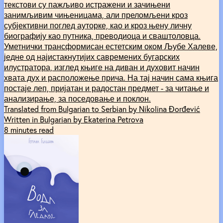
текстови су пажљиво истражени и зачињени
занимљивим чињеницама, али преломљени кроз
субјективни поглед ауторке, као и кроз њену личну
биографију као путника, преводиоца и сваштоловца.
Уметнички трансформисан естетским оком Љубе Халеве,
једне од најистакнутијих савремених бугарских
илустратора, изглед књиге на диван и духовит начин
хвата дух и расположење прича. На тај начин сама књига
постаје леп, пријатан и радостан предмет - за читање и
анализирање, за поседовање и поклон.
Translated from Bulgarian to Serbian by Nikolina Đorđević
Written in Bulgarian by Ekaterina Petrova
8 minutes read