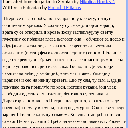
Translated from Bulgarian to Serbian by
Nikolina Đorđević
Written in Bulgarian by
Momchil Milanov
Штерн се нагло пробудио и усправио у кревету, тргнут
сопственим криком. У ходнику су се зачули брзи кораци,
врата су се отворила и кроз њихову заслепљујућу светлу
пукотину се појавила глава његовог оца – обученог за посао и
обријаног – жељног да сазна шта се десило са његовим
омиљеним (и стицајем околности јединим) сином. Штерн је
седео у кревету и, збуњен, покушао да се присети ружног сна
који је управо испарио из сећања. Господин Директор је
схватио да неће да заобиђе брзинско питање. Ушао је у
чарапама и сео на ивицу кревета. Ево ту сам, ту сам. Када је
покушао да га помилује по коси, његови рукави, још увек
слободни од стиска манжетни, бунтовно су лепршали.
Директор је помиловао Штерна неспретно, као што то раде
очеви који немају времена, и додао дежурно: Сад је све у реду,
зар не? Штерн је климнуо главом. Хоћеш ли ми рећи шта си
сањао? Не могу. Зашто? Треба да чекамо до дванаест. Иначе ће
се остварити. Отац је направио киселу фацу: Мајка ти је опет