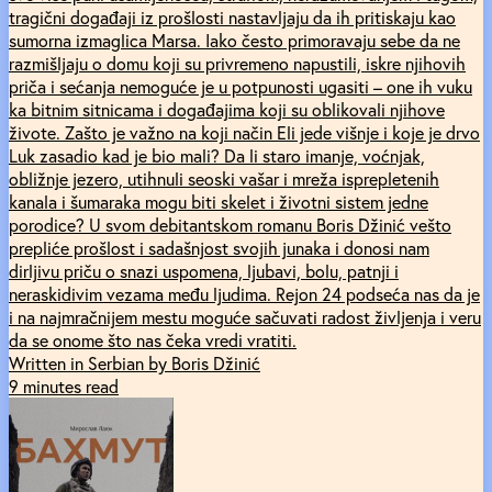
tragični događaji iz prošlosti nastavljaju da ih pritiskaju kao
sumorna izmaglica Marsa. Iako često primoravaju sebe da ne
razmišljaju o domu koji su privremeno napustili, iskre njihovih
priča i sećanja nemoguće je u potpunosti ugasiti – one ih vuku
ka bitnim sitnicama i događajima koji su oblikovali njihove
živote. Zašto je važno na koji način Eli jede višnje i koje je drvo
Luk zasadio kad je bio mali? Da li staro imanje, voćnjak,
obližnje jezero, utihnuli seoski vašar i mreža isprepletenih
kanala i šumaraka mogu biti skelet i životni sistem jedne
porodice? U svom debitantskom romanu Boris Džinić vešto
prepliće prošlost i sadašnjost svojih junaka i donosi nam
dirljivu priču o snazi uspomena, ljubavi, bolu, patnji i
neraskidivim vezama među ljudima. Rejon 24 podseća nas da je
i na najmračnijem mestu moguće sačuvati radost življenja i veru
da se onome što nas čeka vredi vratiti.
Written in Serbian by Boris Džinić
9 minutes read