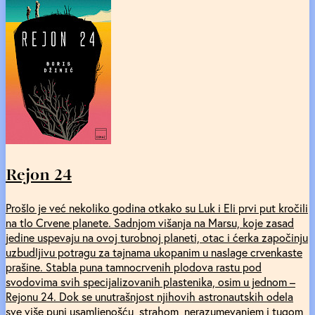
Rejon 24
Prošlo je već nekoliko godina otkako su Luk i Eli prvi put kročili
na tlo Crvene planete. Sadnjom višanja na Marsu, koje zasad
jedine uspevaju na ovoj turobnoj planeti, otac i ćerka započinju
uzbudljivu potragu za tajnama ukopanim u naslage crvenkaste
prašine. Stabla puna tamnocrvenih plodova rastu pod
svodovima svih specijalizovanih plastenika, osim u jednom –
Rejonu 24. Dok se unutrašnjost njihovih astronautskih odela
sve više puni usamljenošću, strahom, nerazumevanjem i tugom,