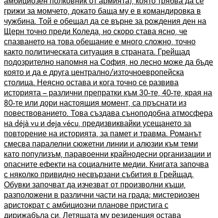
амбициозен полковник от армията), която трябва да се
грижи за момчето, докато баща му е в командировка в
чужбина. Той е обещал да се върне за рождения ден на
Щерн точно преди Коледа, но скоро става ясно, че
спазването на това обещание е много сложно, точно
както политическата ситуация в страната. Грейщад
подозрително напомня на София, но лесно може да бъде
която и да е друга централно/източноевропейска
столица. Неясно остава и кога точно се развива
историята – различни препратки към 30-те, 40-те, края на
80-те или дори настоящия момент, са пръснати из
повествованието. Това създава съноподобна атмосфера
на déjà vu и deja vécu, предизвиквайки усещането за
повторение на историята, за памет и травма. Романът
смесва паралелни сюжетни линии и алюзии към теми
като популизъм, паравоенни крайнодесни организации и
опасните ефекти на социалните медии. Книгата започва
с няколко привидно несвързани събития в Грейщад.
Обувки започват да изчезват от произволни къщи,
разположени в различни части на града; мистериозен
аристократ с амбициозни планове пристига с
дирижабъла си. Летящата му резиденция остава