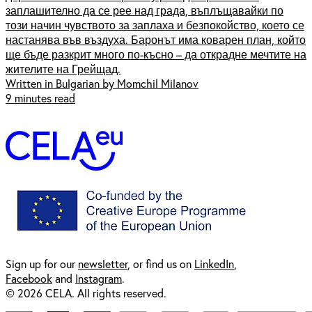
заплашително да се рее над града, въплъщавайки по
този начин чувството за заплаха и безпокойство, което се
настанява във въздуха. Баронът има коварен план, който
ще бъде разкрит много по-късно – да открадне мечтите на
жителите на Грейщад.
Written in Bulgarian by Momchil Milanov
9 minutes read
Sign up for our
newsl
etter
, or find us on
LinkedIn
,
Facebook
and
Instagram
.
© 2026 CELA. All rights reserved.