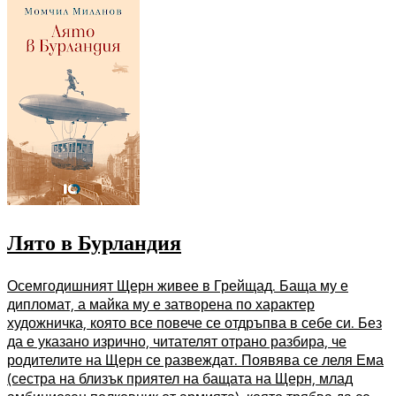
Лято в Бурландия
Осемгодишният Щерн живее в Грейщад. Баща му е
дипломат, а майка му е затворена по характер
художничка, която все повече се отдръпва в себе си. Без
да е указано изрично, читателят отрано разбира, че
родителите на Щерн се развеждат. Появява се леля Ема
(сестра на близък приятел на бащата на Щерн, млад