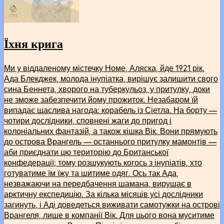
Їхня крига
Ми у віддаленому містечку Номе, Аляска, йде 1921 рік.
Ада Блекджек, молода інупіатка, вирішує залишити свого
сина Беннета, хворого на туберкульоз, у притулку, доки
не зможе забезпечити йому прожиток. Незабаром їй
випадає щаслива нагода: корабель із Сіетла. На борту —
чотири дослідники, сповнені жаги до пригод і
колоніальних фантазій, а також кішка Вік. Вони прямують
до острова Врангель — останнього притулку мамонтів —
аби приєднати цю територію до Британської
конфедерації; тому розшукують когось з інупіатів, хто
готуватиме їм їжу та шитиме одяг. Ось так Ада,
незважаючи на передбачення шамана, вирушає в
арктичну експедицію. За кілька місяців усі дослідники
загинуть, і Аді доведеться виживати самотужки на острові
Врангеля, лише в компанії Вік. Для цього вона муситиме