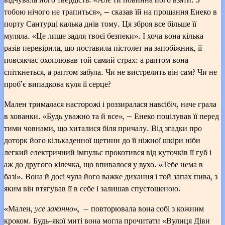
тобою нічого не трапиться», — сказав їй на прощання Енеко в
порту Сантурці калька днів тому. Ця зброя все більше її
муляла. «Це лише задля твоєї безпеки». І хоча вона кілька
разів перевірила, що поставила пістолет на запобіжник, її
повсякчас охоплював той самий страх: а раптом вона
спіткнеться, а раптом забула. Чи не вистрелить він сам? Чи не
проб’є випадкова куля її серце?
Мален трималася насторожі і роззиралася навсібіч, наче грала
в хованки. «Будь уважно та й все», — Енеко поцілував її перед
тими човнами, що хиталися біля причалу. Від згадки про
доторк його кількаденної щетини до її ніжної шкіри ніби
легкий електричний імпульс прокотився від куточків її губ і
аж до другого кілечка, що впивалося у вухо. «Тебе нема в
базі». Вона й досі чула його важке дихання і той запах пива, з
яким він втягував її в себе і залишав спустошеною.
«Мален,
усе законно
», — повторювала вона собі з кожним
кроком. Будь-якої миті вона могла прочитати «Вулиця Діви