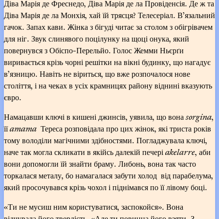
Діва Марія де Фреснедо, Діва Марія де ла Провіденсія. Де ж та
Діва Марія де ла Монхія, хай їй трясця? Телесеріал. В’язальний
гачок. Запах кави. Жінка з бігуді читає за столом з обігрівачем
для ніг. Звук слинявого поцілунку на щоці онука, який
повернувся з Обіспо-Перельйо. Голос Жемми Ньєрґи
виривається крізь чорні решітки на вікні будинку, що нагадує
в’язницю. Навіть не віриться, що вже розпочалося нове
століття, і на чеках в усіх крамницях району віднині вказують
євро.
Намацавши ключі в кишені джинсів, уявила, що вона
sorgina
,
її
amama
Тереса розповідала про цих жінок, які триста років
тому володіли магічними здібностями. Погладжувала ключі,
наче так могла скликати в якійсь далекій печері
akelarre
, аби
вони допомогли їй знайти браму. Либонь, вона так часто
торкалася металу, бо намагалася забути холод від парабелума,
який просочувався крізь чохол і піднімався по її лівому боці.
«Ти не мусиш ним користуватися, заспокойся». Вона
відчувала його твердість. «Але ти повинна його взяти. З