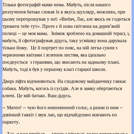
Тільки фотографій мами нема. Мабуть, після нашого
розлучення батько сховав їх в якусь шухляду, можливо, при
цьому перепрошував у неї: «Вибач, Лає, але якось не годиться
тримати тебе тут». Проте є й нова світлина на дерев’яній
полиці — це моя мама. Знімок зроблено на домашній терасі, і,
мабуть, її сфотографував дідусь, таку усмішку вона дарувала
тільки йому. Це її портрет по пояс, на ній легка сукня з
червоними квітами і зеленим листям, яка ідеально
поєднується з геранями, що звисають на задньому плані.
Мабуть, тоді я був у першому класі старшої школи.
Двері ліфта відчиняються. На сходовому майданчику гавкає
собака. Мабуть, когось із сусідів. Але в замку обертаються
ключі. Це мій батько. Ваш дідусь.
— Матео? — чую його невпевнений голос, а разом із ним —
дзвінкий гавкіт і звук лап, що відчайдушно ковзають по
паркету.
— Так, я вже приїхав, — кричу з вітальні, голос виривається з