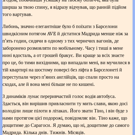
ширша за твою спину, я відразу відчував, що ранній підйом
того вартував.
Либонь, значно елегантніше було б поїхати з Барселони
швидкісним потягом AVE й дістатися Мадрида менше ніж за
п’ять годин, сидячи в одному з тих чернечих вагонів, де
заборонено розмовляти по мобільному. Часу і тиші в мене
нині вдосталь, а от грошей бракує. Ви краще за всіх знаєте
про це, бо тими вихідними, що випадали мені, ви мучилися в
тій квартирі на шостому поверсі без ліфта в Барселонеті й
переступали через п’яних англійців, що спали просто на
сходах, але й вона мені більше не по кишені.
З динаміків лунає переривчастий голос водія автобуса.
Здається, він вирішив привласнити ту мить слави, якою досі
володіли лише пілоти в літаках. Його звати Тіно, і він буде з
нами протягом цієї подорожі, повідомляє він. Тіно каже, що
дощитиме до Сарагоси. Я думаю, що ні, дощитиме до самого
Мадрида. Кілька днів. Тижнів. Місяців.