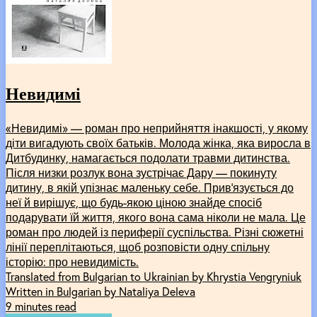
Невидимі
«Невидимі» –– роман про неприйняття інакшості, у якому
діти вигадують своїх батьків. Молода жінка, яка виросла в
Дитбудинку, намагається подолати травми дитинства.
Після низки розлук вона зустрічає Дару –– покинуту
дитину, в якій упізнає маленьку себе. Прив’язується до
неї й вирішує, що будь-якою ціною знайде спосіб
подарувати їй життя, якого вона сама ніколи не мала. Це
роман про людей із периферії суспільства. Різні сюжетні
лінії переплітаються, щоб розповісти одну спільну
історію: про невидимість.
Translated from Bulgarian to Ukrainian by Khrystia Vengryniuk
Written in Bulgarian by Nataliya Deleva
9 minutes read