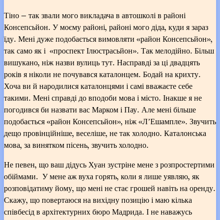
Тіно — так звали мого викладача в автошколі в районі
Консепсьйон. У моєму районі, районі мого діда, куди я зараз
їду. Мені дуже подобається вимовляти «район Консепсьйон»,
так само як і «проспект Ілюстрасьйон». Так мелодійно. Більш
вишукано, ніж назви вулиць тут. Насправді за ці двадцять
років я ніколи не почувався каталонцем. Бодай на крихту.
Хоча ви й народилися каталонцями і самі вважаєте себе
такими. Мені справді до вподоби мова і місто. Інакше я не
погодився би назвати вас Марком і Пау. Але мені більше
подобається «район Консепсьйон», ніж «ЛʼЕшампле». Звучить
дещо провінційніше, веселіше, не так холодно. Каталонська
мова, за винятком пісень, звучить холодно.
Не певен, що ваш дідусь Хуан зустріне мене з розпростертими
обіймами. У мене аж вуха горять, коли я лише уявляю, як
розповідатиму йому, що мені не стає грошей навіть на оренду.
Скажу, що повертаюся на вихідну позицію і маю кілька
співбесід в архітектурних бюро Мадрида. І не наважусь