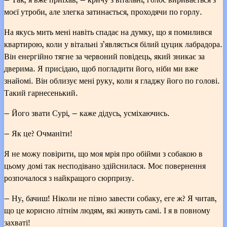
моєї утроби, але злегка затинається, проходячи по горлу.
На якусь мить мені навіть спадає на думку, що я помилився
квартирою, коли у вітальні з’являється білий цуцик лабрадора.
Він енергійно тягне за червоний повідець, який зникає за
дверима. Я присідаю, щоб погладити його, ніби ми вже
знайомі. Він облизує мені руку, коли я гладжу його по голові.
Такий гарнесенький.
— Його звати Сурі, — каже дідусь, усміхаючись.
— Як це? Очманіти!
Я не можу повірити, що моя мрія про обійми з собакою в
цьому домі так несподівано здійснилася. Моє повернення
розпочалося з найкращого сюрпризу.
— Ну, бачиш! Ніколи не пізно завести собаку, еге ж? Я читав,
що це корисно літнім людям, які живуть самі. І я в повному
захваті!