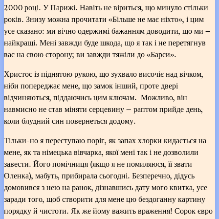
2000 році. У Парижі. Навіть не віриться, що минуло стільки
років. Знизу можна прочитати «Більше не має ніхто», і цим
усе сказано: ми вічно одержимі бажанням доводити, що ми —
найкращі. Мені завжди буде шкода, що я так і не перетягнув
вас на свою сторону; ви завжди тяжіли до «Барси».
Христос із піднятою рукою, що зухвало височіє над вічком,
ніби попереджає мене, що замок інший, проте двері
відчиняються, піддаючись цим ключам. Можливо, він
навмисно не став міняти серцевину — раптом прийде день,
коли блудний син повернеться додому.
Тільки-но я переступаю поріг, як запах хлорки кидається на
мене, як та німецька вівчарка, якої мені так і не дозволили
завести. Його помічниця (якщо я не помиляюся, її звати
Оленка), мабуть, прибирала сьогодні. Безперечно, дідусь
домовився з нею на ранок, дізнавшись дату мого квитка, усе
заради того, щоб створити для мене цю бездоганну картину
порядку й чистоти. Як же йому важить враження! Сорок євро