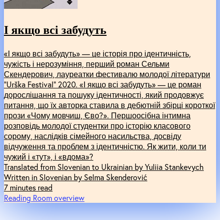
І якщо всі забудуть
«І якщо всі забудуть» — це історія про ідентичність,
чужість і нерозуміння, перший роман Сельми
Скендерович, лауреатки фестивалю молодої літератури
“Urška Festival” 2020. «І якщо всі забудуть» — це роман
дорослішання та пошуку ідентичності, який продовжує
питання, що їх авторка ставила в дебютній збірці короткої
прози «Чому мовчиш, Єво?». Першоосібна інтимна
розповідь молодої студентки про історію класового
сорому, наслідків сімейного насильства, досвіду
відчуження та проблем з ідентичністю. Як жити, коли ти
чужий і «тут», і «вдома»?
Translated from Slovenian to Ukrainian by Yuliia Stankevych
Written in Slovenian by Selma Skenderović
7 minutes read
Reading Room overview