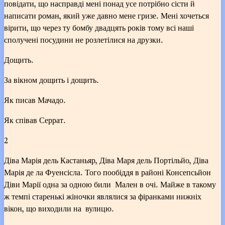
повідати, що насправді мені понад усе потрібно сісти й
написати роман, який уже давно мене гризе. Мені хочеться
вірити, що через ту бомбу двадцять років тому всі наші
сполучені посудини не розлетілися на друзки.
Дощить.
За вікном дощить і дощить.
Як писав Мачадо.
Як співав Серрат.
2
Діва Марія дель Кастаньяр, Діва Маря дель Портільйо, Діва
Марія де ла Фуенсісла. Того пообіддя в районі Консепсьйон
Діви Марії одна за одною били Мален в очі. Майже в такому
ж темпі старенькі жіночки являлися за фіранками нижніх
вікон, що виходили на вулицю.