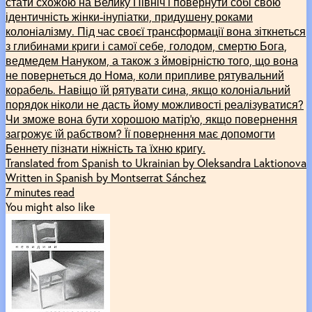
стати схожою на Велику Північ і повернути собі свою
ідентичність жінки-інупіатки, придушену роками
колоніалізму. Під час своєї трансформації вона зіткнеться
з глибинами криги і самої себе, голодом, смертю Бога,
ведмедем Нануком, а також з ймовірністю того, що вона
не повернеться до Нома, коли припливе рятувальний
корабель. Навіщо їй рятувати сина, якщо колоніальний
порядок ніколи не дасть йому можливості реалізуватися?
Чи зможе вона бути хорошою матір’ю, якщо повернення
загрожує їй рабством? Її повернення має допомогти
Беннету пізнати ніжність та їхню кригу.
Translated from Spanish to Ukrainian by Oleksandra Laktionova
Written in Spanish by Montserrat Sánchez
7 minutes read
You might also like