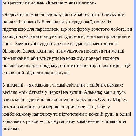
витрачено не дарма. Довкола — ані пилинки.
Обережно знімаю черевики, аби не забруднити блискучий
паркет, і лишаю їх біля валізи у передпокої, поруч із
підставкою для парасольок, що має форму золотого чобота, ви
завжди намагалися засунути туди ноги, коли ми приходили в
гості. Звучить абсурдно, але оселя здається мені значно
більшою. Зараз, коли нас примушують проєктувати менші
помешкання, аби втиснути на кожному поверсі якомога
більше житла для продажу, опинитися в старій квартирі — це
справжній відпочинок для душі.
У вітальні — як завжди, ті самі світлини у срібних рамках:
весілля моїх батьків у церкві на вулиці Алькала; ваш дідусь
вчить мене їздити на велосипеді в парку дель Оесте; Марку,
ось ти в костюмі для першого причастя; а ти, Пау, у
ковбойському капелюху та пістолетами в кожній руці; в одній
з овальних рамок — я в смугастому комбінезоні чіпляюсь за
ліжечко.