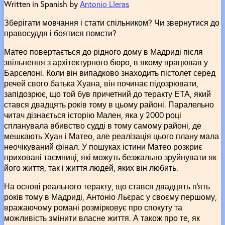
Written in Spanish by
Antonio Lleras
Зберігати мовчання і стати спільником? Чи звернутися до
правосуддя і боятися помсти?
Матео повертається до рідного дому в Мадриді після
звільнення з архітектурного бюро, в якому працював у
Барселоні. Коли він випадково знаходить пістолет серед
речей свого батька Хуана, він починає підозрювати,
запідозрює, що той був причетний до теракту ЕТА, який
стався двадцять років тому в цьому районі. Паралельно
читач дізнається історію Мален, яка у 2000 році
спланувала вбивство судді в тому самому районі, де
мешкають Хуан і Матео, але реалізація цього плану мала
неочікуваний фінал. У пошуках істини Матео розкриє
приховані таємниці, які можуть безжально зруйнувати як
його життя, так і життя людей, яких він любить.
На основі реального теракту, що стався двадцять п’ять
років тому в Мадриді, Антоніо Льєрас у своєму першому,
вражаючому романі розмірковує про спокуту та
можливість змінити власне життя. А також про те, як