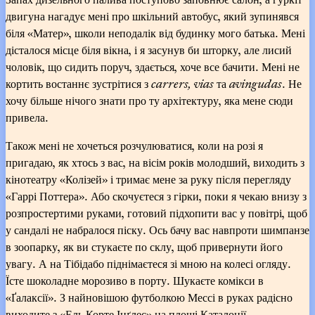
двигуна нагадує мені про шкільний автобус, який зупинявся
біля «Матер», школи неподалік від будинку мого батька. Мені
дісталося місце біля вікна, і я засунув би шторку, але лисий
чоловік, що сидить поруч, здається, хоче все бачити. Мені не
кортить востаннє зустрітися з
carrers, vias
та
avingudas
. Не
хочу більше нічого знати про ту архітектуру, яка мене сюди
привела.
Також мені не хочеться розчулюватися, коли на розі я
пригадаю, як хтось з вас, на вісім років молодший, виходить з
кінотеатру «Колізей» і тримає мене за руку після перегляду
«Гаррі Поттера». Або скочуєтеся з гірки, поки я чекаю внизу з
розпростертими руками, готовий підхопити вас у повітрі, щоб
у сандалі не набралося піску. Ось бачу вас навпроти шимпанзе
в зоопарку, як ви стукаєте по склу, щоб привернути його
увагу. А на Тібідабо піднімаєтеся зі мною на колесі огляду.
Їсте шоколадне морозиво в порту. Шукаєте комікси в
«Ґалаксії». З найновішою футболкою Мессі в руках радісно
виходите з «Ель Корте Інґлес» на площі Каталонії.