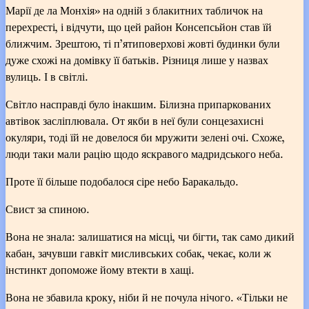
Марії де ла Монхія» на одній з блакитних табличок на
перехресті, і відчути, що цей район Консепсьйон став їй
ближчим. Зрештою, ті п’ятиповерхові жовті будинки були
дуже схожі на домівку її батьків. Різниця лише у назвах
вулиць. І в світлі.
Світло насправді було інакшим. Білизна припаркованих
автівок засліплювала. От якби в неї були сонцезахисні
окуляри, тоді їй не довелося би мружити зелені очі. Схоже,
люди таки мали рацію щодо яскравого мадридського неба.
Проте її більше подобалося сіре небо Баракальдо.
Свист за спиною.
Вона не знала: залишатися на місці, чи бігти, так само дикий
кабан, зачувши гавкіт мисливських собак, чекає, коли ж
інстинкт допоможе йому втекти в хащі.
Вона не збавила кроку, ніби й не почула нічого. «Тільки не