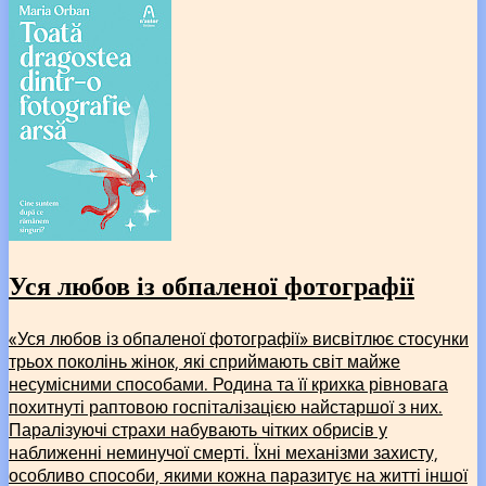
Уся любов із обпаленої фотографії
«Уся любов із обпаленої фотографії» висвітлює стосунки
трьох поколінь жінок, які сприймають світ майже
несумісними способами. Родина та її крихка рівновага
похитнуті раптовою госпіталізацією найстаршої з них.
Паралізуючі страхи набувають чітких обрисів у
наближенні неминучої смерті. Їхні механізми захисту,
особливо способи, якими кожна паразитує на житті іншої