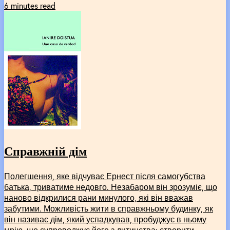
6 minutes read
Справжній дім
Полегшення, яке відчуває Ернест після самогубства
батька, триватиме недовго. Незабаром він зрозуміє, що
наново відкрилися рани минулого, які він вважав
забутими. Можливість жити в справжньому будинку, як
він називає дім, який успадкував, пробуджує в ньому
мрію, що супроводжує його з дитинства: створити