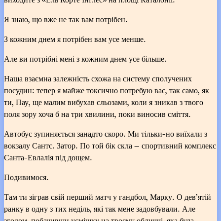
Я знаю, що вже не так вам потрібен.
З кожним днем я потрібен вам усе менше.
Але ви потрібні мені з кожним днем усе більше.
Наша взаємна залежність схожа на систему сполучених
посудин: тепер я майже токсично потребую вас, так само, як
ти, Пау, ще малим вибухав сльозами, коли я зникав з твого
поля зору хоча б на три хвилини, поки виносив сміття.
Автобус зупиняється занадто скоро. Ми тільки-но виїхали з
вокзалу Сантс. Затор. По той бік скла — спортивний комплекс
Санта-Евлалія під дощем.
Подивимося.
Там ти зіграв свій перший матч у гандбол, Марку. О дев’ятій
ранку в одну з тих неділь, які так мене задовбували. Але
згодом, побачивши усмішку на твоєму обличчі, яка була