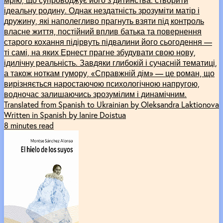
ідеальну родину. Однак нездатність зрозуміти матір і
дружину, які наполегливо прагнуть взяти під контроль
власне життя, постійний вплив батька та повернення
старого кохання підірвуть підвалини його сьогодення —
ті самі, на яких Ернест прагне збудувати свою нову,
ідилічну реальність. Завдяки глибокій і сучасній тематиці,
а також ноткам гумору, «Справжній дім» — це роман, що
вирізняється наростаючою психологічною напругою,
водночас залишаючись зрозумілим і динамічним.
Translated from Spanish to Ukrainian by Oleksandra Laktionova
Written in Spanish by Ianire Doistua
8 minutes read