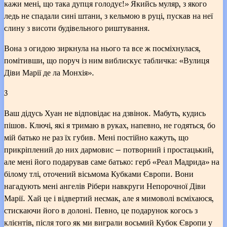
кажи мені, що така дупця голодує!» Якийсь муляр, з якого
ледь не спадали сині штани, з кельмою в руці, пускав на неї
слину з висоти будівельного риштування.
Вона з огидою зиркнула на нього та все ж посміхнулася,
помітивши, що поруч із ним виблискує табличка: «Вулиця
Діви Марії де ла Монхія».
3
Ваш дідусь Хуан не відповідає на дзвінок. Мабуть, кудись
пішов. Ключі, які я тримаю в руках, напевно, не годяться, бо
мій батько не раз їх губив. Мені постійно кажуть, що
прикріплений до них дармовис — потворний і простацький,
але мені його подарував саме батько: герб «Реал Мадрида» на
білому тлі, оточений вісьмома Кубками Європи. Вони
нагадують мені ангелів Рібери навкруги Непорочної Діви
Марії. Хай це і відвертий несмак, але я мимоволі всміхаюся,
стискаючи його в долоні. Певно, це подарунок когось з
клієнтів, після того як ми виграли восьмий Кубок Європи у