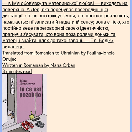
— в ім’я обов’язку та материнської любові — виходять на
поверхню. А Лея, яка перебуває посередині цієї
дистанції, є тією, хто фіксує зміни, хто просіює реальність,
намагається її записати й надати їй сенсу; вона є тією, хто
постійно веде переговори зі своєю ідентичністю,
прагнучи з’ясувати, хто вона поза ролями доньки та
матері, і знайти шлях до тихої гавані. — Елі Бедікe,
видавець.
Translated from Romanian to Ukrainian by Paulina-Ionela
Onujec
Written in Romanian by Maria Orban
8 minutes read