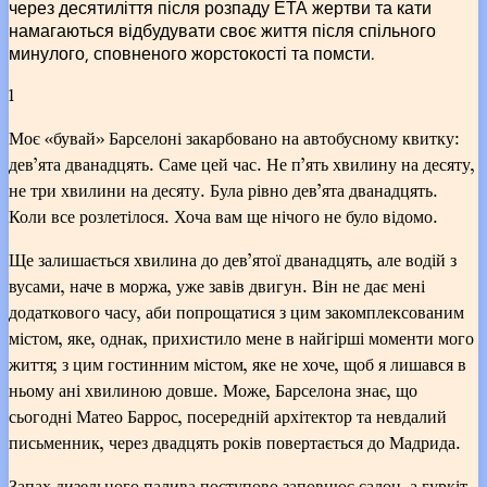
через десятиліття після розпаду ЕТА жертви та кати
намагаються відбудувати своє життя після спільного
минулого, сповненого жорстокості та помсти.
1
Моє «бувай» Барселоні закарбовано на автобусному квитку:
дев’ята дванадцять. Саме цей час. Не п’ять хвилину на десяту,
не три хвилини на десяту. Була рівно дев’ята дванадцять.
Коли все розлетілося. Хоча вам ще нічого не було відомо.
Ще залишається хвилина до дев’ятої дванадцять, але водій з
вусами, наче в моржа, уже завів двигун. Він не дає мені
додаткового часу, аби попрощатися з цим закомплексованим
містом, яке, однак, прихистило мене в найгірші моменти мого
життя; з цим гостинним містом, яке не хоче, щоб я лишався в
ньому ані хвилиною довше. Може, Барселона знає, що
сьогодні Матео Баррос, посередній архітектор та невдалий
письменник, через двадцять років повертається до Мадрида.
Запах дизельного палива поступово заповнює салон, а гуркіт