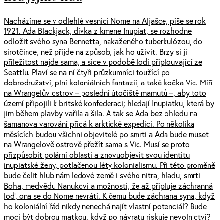
Nacházíme se v odlehlé vesnici Nome na Aljašce, píše se rok
1921. Ada Blackjack, dívka z kmene Inupiat, se rozhodne
odložit svého syna Bennetta, nakaženého tuberkulózou, do
sirotčince, než přijde na způsob, jak ho uživit. Brzy si ji
příležitost najde sama, a sice v podobě lodi připlouvající ze
Seattlu. Plaví se na ní čtyři průzkumníci toužící po
dobrodružství, plní koloniálních fantazií, a také kočka Vic. Míří
na Wrangelův ostrov – poslední útočiště mamutů –, aby toto
území připojili k britské konfederaci; hledají Inupiatku, která by
jim během plavby vařila a šila. A tak se Ada bez ohledu na
šamanova varování přidá k arktické expedici. Po několika
měsících budou všichni objevitelé po smrti a Ada bude muset
na Wrangelově ostrově přežít sama s Vic. Musí se proto
přizpůsobit polární oblasti a znovuobjevit svou identitu
inupiatské ženy, potlačenou léty kolonialismu. Při této proměně
bude čelit hlubinám ledové země i svého nitra, hladu, smrti
Boha, medvědu Nanukovi a možnosti, že až připluje záchranná
loď, ona se do Nome nevrátí. K čemu bude záchrana syna, když
ho koloniální řád nikdy nenechá najít vlastní potenciál? Bude
moci být dobrou matkou, když po návratu riskuje nevolnictví?