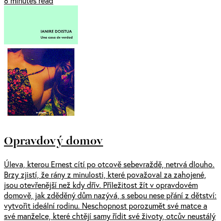
8 minutes read
Opravdový domov
Úleva, kterou Ernest cítí po otcově sebevraždě, netrvá dlouho.
Brzy zjistí, že rány z minulosti, které považoval za zahojené,
jsou otevřenější než kdy dřív. Příležitost žít v opravdovém
domově, jak zděděný dům nazývá, s sebou nese přání z dětství:
vytvořit ideální rodinu. Neschopnost porozumět své matce a
své manželce, které chtějí samy řídit své životy, otcův neustálý