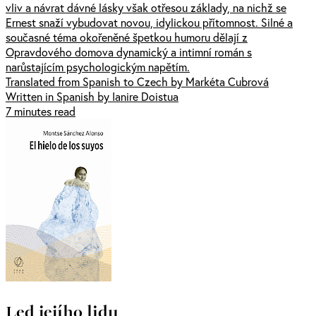
vliv a návrat dávné lásky však otřesou základy, na nichž se
Ernest snaží vybudovat novou, idylickou přítomnost. Silné a
současné téma okořeněné špetkou humoru dělají z
Opravdového domova dynamický a intimní román s
narůstajícím psychologickým napětím.
Translated from Spanish to Czech by Markéta Cubrová
Written in Spanish by Ianire Doistua
7 minutes read
Led jejího lidu