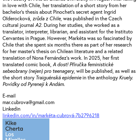
in love with Chile, her translation of a short story from her
bachelor's thesis about Pinochet's secret agent Ingrid
Olderocková
, zrůda z Chile
, was published in the Czech
cultural journal
A2
. During her studies, she worked as a
translator, interpreter, librarian, and assistant for the Instituto
Cervantes in Prague. However, Markéta was so fascinated by
Chile that she spent six months there as part of her research
for her master's thesis on Chilean literature and a related
translation of Nona Fernández's work. In 2025, her first
translated comic book,
A dost! Příručka feministické
sebeobrany (nejen) pro teenagery
, will be published, as well as
the short story
Traiguénská epidemie
in the anthology
Kruely.
Povídky od Pyrenejí k Andám
.
E-mail
mar.cubrova@gmail.com
Linkedin
linkedin.com/in/markéta-cubrová-7b2796218