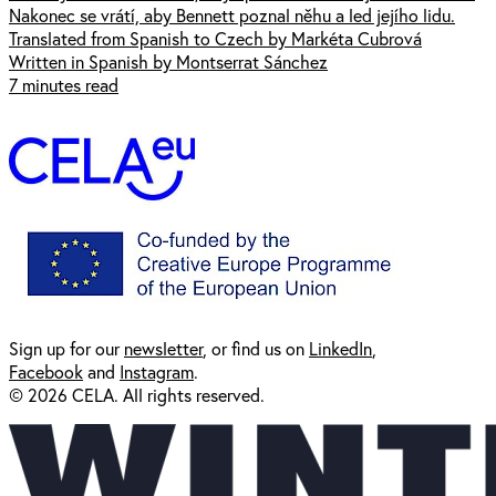
Nakonec se vrátí, aby Bennett poznal něhu a led jejího lidu.
Translated from Spanish to Czech by Markéta Cubrová
Written in Spanish by Montserrat Sánchez
7 minutes read
Sign up for our
newsl
etter
, or find us on
LinkedIn
,
Facebook
and
Instagram
.
© 2026 CELA. All rights reserved.