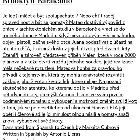
Brooklyn-Barakaldo
Je lepší mlčet a být spolupachatel? Nebo chtít raději
spravedlnost a bát se pomsty? Mateo dostává výpověď z
práce v architektonickém studiu v Barceloně a vrací se do
rodného domu v Madridu. Když mezi otcovými věcmi náhodou
objeví pistoli, začne svého otce Juana podezřívat z účasti na
atentátu ETA, k němuž došlo v jejich čtvrti před dvaceti lety.
Čtenáři je zároveň představen příběh Malen, která v roce 2000
plánovala v téže čtvrti vraždu jednoho soudce, jejíž realizace
měla nečekané rozuzlení. Mateova honba za pravdou ho
přivádí k tajemstvím, která by mohla nenávratně rozvrátit
základy jeho života i života lidí, které miluje. Na pozadí
skutečného atentátu, ke kterému došlo v Madridu před
pětadvaceti lety, přemýšlí Antonio Lleras ve svém prvním,
podmanivém románu o vykoupení a možnosti změnit svůj život;
o tom, jak se po desetiletích od ukončení činnosti ETA její
oběti i členové sdílející minulost plnou násilí a pomsty snaží
znovu vybudovat své životy.
Translated from Spanish to Czech by Markéta Cubrová
Written in Spanish by Antonio Lleras