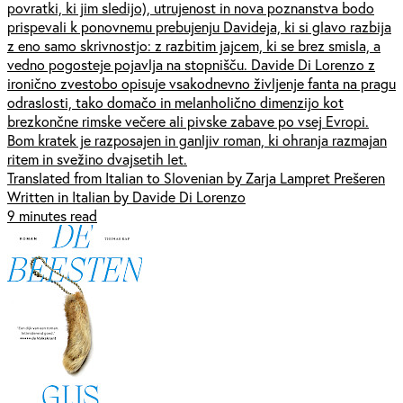
povratki, ki jim sledijo), utrujenost in nova poznanstva bodo
prispevali k ponovnemu prebujenju Davideja, ki si glavo razbija
z eno samo skrivnostjo: z razbitim jajcem, ki se brez smisla, a
vedno pogosteje pojavlja na stopnišču. Davide Di Lorenzo z
ironično zvestobo opisuje vsakodnevno življenje fanta na pragu
odraslosti, tako domačo in melanholično dimenzijo kot
brezkončne rimske večere ali pivske zabave po vsej Evropi.
Bom kratek je razposajen in ganljiv roman, ki ohranja razmajan
ritem in svežino dvajsetih let.
Translated from Italian to Slovenian by Zarja Lampret Prešeren
Written in Italian by Davide Di Lorenzo
9 minutes read