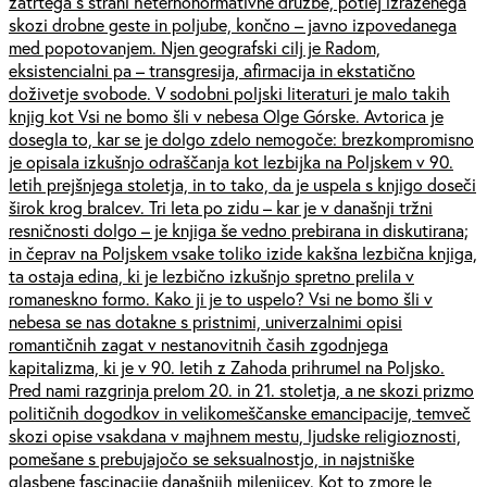
zatrtega s strani heternonormativne družbe, potlej izraženega
skozi drobne geste in poljube, končno – javno izpovedanega
med popotovanjem. Njen geografski cilj je Radom,
eksistencialni pa – transgresija, afirmacija in ekstatično
doživetje svobode. V sodobni poljski literaturi je malo takih
knjig kot Vsi ne bomo šli v nebesa Olge Górske. Avtorica je
dosegla to, kar se je dolgo zdelo nemogoče: brezkompromisno
je opisala izkušnjo odraščanja kot lezbijka na Poljskem v 90.
letih prejšnjega stoletja, in to tako, da je uspela s knjigo doseči
širok krog bralcev. Tri leta po zidu – kar je v današnji tržni
resničnosti dolgo – je knjiga še vedno prebirana in diskutirana;
in čeprav na Poljskem vsake toliko izide kakšna lezbična knjiga,
ta ostaja edina, ki je lezbično izkušnjo spretno prelila v
romaneskno formo. Kako ji je to uspelo? Vsi ne bomo šli v
nebesa se nas dotakne s pristnimi, univerzalnimi opisi
romantičnih zagat v nestanovitnih časih zgodnjega
kapitalizma, ki je v 90. letih z Zahoda prihrumel na Poljsko.
Pred nami razgrinja prelom 20. in 21. stoletja, a ne skozi prizmo
političnih dogodkov in velikomeščanske emancipacije, temveč
skozi opise vsakdana v majhnem mestu, ljudske religioznosti,
pomešane s prebujajočo se seksualnostjo, in najstniške
glasbene fascinacije današnjih milenijcev. Kot to zmore le