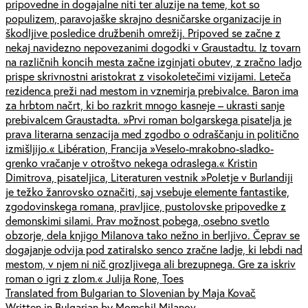
pripovedne in dogajalne niti ter aluzije na teme, kot so
populizem, paravojaške skrajno desničarske organizacije in
škodljive posledice družbenih omrežij. Pripoved se začne z
nekaj navidezno nepovezanimi dogodki v Graustadtu. Iz tovarn
na različnih koncih mesta začne izginjati obutev, z zračno ladjo
prispe skrivnostni aristokrat z visokoletečimi vizijami. Leteča
rezidenca preži nad mestom in vznemirja prebivalce. Baron ima
za hrbtom načrt, ki bo razkrit mnogo kasneje – ukrasti sanje
prebivalcem Graustadta. »Prvi roman bolgarskega pisatelja je
prava literarna senzacija med zgodbo o odraščanju in politično
izmišljijo.« Libération, Francija »Veselo-mrakobno-sladko-
grenko vračanje v otroštvo nekega odraslega.« Kristin
Dimitrova, pisateljica, Literaturen vestnik »Poletje v Burlandiji
je težko žanrovsko označiti, saj vsebuje elemente fantastike,
zgodovinskega romana, pravljice, pustolovske pripovedke z
demonskimi silami. Prav možnost pobega, osebno svetlo
obzorje, dela knjigo Milanova tako nežno in berljivo. Čeprav se
dogajanje odvija pod zatiralsko senco zračne ladje, ki lebdi nad
mestom, v njem ni nič grozljivega ali brezupnega. Gre za iskriv
roman o igri z zlom.« Julija Rone, Toes
Translated from Bulgarian to Slovenian by Maja Kovač
Written in Bulgarian by Momchil Milanov