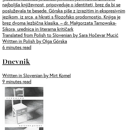
najboljša književnost, pripoveduje o identiteti, brez da bi se
posluževala te besede. Górska piše z izrazitim in ekspresivnim
jezikom, iz srca, a hkrati s filozofsko prodornostjo. Knjiga je
brez dvoma lezbična klasika. – dr. Małgorzata Tarnowska-
Sikora, urednica in literarna kritičark
Translated from Polish to Slovenian by Sara Hočevar Mucić
Written in Polish by Olga Górska
6 minutes read
Dnevnik
Written in Slovenian by Mirt Komel
9 minutes read