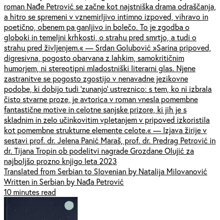
roman Nađe Petrović se začne kot najstniška drama odraščanja,
a hitro se spremeni v vznemirljivo intimno izpoved, vihravo in
poetično, obenem pa ganljivo in bolečo. To je zgodba o
globoki in temeljni krhkosti, o strahu pred smrtjo, a tudi o
strahu pred življenjem.« — Srdan Golubović »Sarina pripoved,
digresivna, pogosto obarvana z lahkim, samokritičnim
humorjem, ni stereotipni mladostniški literarni glas. Njene
zastranitve se pogosto zgostijo v nenavadne jezikovne
podobe, ki dobijo tudi 'zunanjo' ustreznico: s tem, ko ni izbrala
čisto stvarne proze, je avtorica v roman vnesla pomembne
fantastične motive in celotne sanjske prizore, ki jih je s
skladnim in zelo učinkovitim vpletanjem v pripoved izkoristila
kot pomembne strukturne elemente celote.« — Izjava žirije v
sestavi prof. dr. Jelena Panić Maraš, prof. dr. Predrag Petrović in
dr. Tijana Tropin ob podelitvi nagrade Grozdane Olujić za
najboljšo prozno knjigo leta 2023
Translated from Serbian to Slovenian by Natalija Milovanović
Written in Serbian by Nađa Petrović
10 minutes read