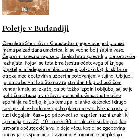
Poletje v Burlandiji
Osemletni Stern živi v Graustadtu. njegov oče je diplomat,
mama pa zadržana umetnica, ki se vedno bolj zapira vase.
Čeprav ni izrecno napisano, bralci hitro sprevidijo, da se starša
razhajata. Pojavi se teta Ema (sestra očetovega bližnjega
prijatelja, mladega in ambicioznega polkovnika), ki skrbi za
otroka med očetovim službenim potovanjem v tujino. Obljubil
je, da se bo vrnil za Sternov rojstni dan tik pred božičem,
vendar kmalu se izkaže, da bo težko izpolnil obljubo, saj se je
politična situacija v državi spremenila. Graustadt močno
spominja na Sofijo, kljub temu pa je lahko katerokoli drugo
srednje- ali vzhodnoevropsko glavno mesto. Neznan ostaja
tudi dogajalni čas – po pripovedi so razpršeni razni znaki, ki
spominjajo na 30., 40., konec 80. let ali celo sedanjost, kar
ustvarja občutek déjà vu in deja vécu, kot bi se zgodovina
ponavljala s spomini in travmami. V romanu se prepletajo