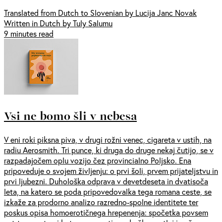
Translated from Dutch to Slovenian by Lucija Janc Novak
Written in Dutch by Tuly Salumu
9 minutes read
Vsi ne bomo šli v nebesa
V eni roki piksna piva, v drugi rožni venec, cigareta v ustih, na
radiu Aerosmith. Tri punce, ki druga do druge nekaj čutijo, se v
razpadajočem oplu vozijo čez provincialno Poljsko. Ena
pripoveduje o svojem življenju: o prvi šoli, prvem prijateljstvu in
prvi ljubezni. Duhološka odprava v devetdeseta in dvatisoča
leta, na katero se poda pripovedovalka tega romana ceste, se
izkaže za prodorno analizo razredno-spolne identitete ter
poskus opisa homoerotičnega hrepenenja: spočetka povsem