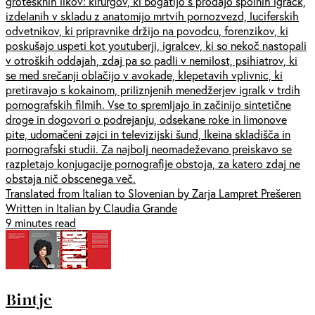
grotesknih likov: kirurgov, ki bogatijo s prodajo spolnih igračk,
izdelanih v skladu z anatomijo mrtvih pornozvezd, luciferskih
odvetnikov, ki pripravnike držijo na povodcu, forenzikov, ki
poskušajo uspeti kot youtuberji, igralcev, ki so nekoč nastopali
v otroških oddajah, zdaj pa so padli v nemilost, psihiatrov, ki
se med srečanji oblačijo v avokade, klepetavih vplivnic, ki
pretiravajo s kokainom, priliznjenih menedžerjev igralk v trdih
pornografskih filmih. Vse to spremljajo in začinijo sintetične
droge in dogovori o podrejanju, odsekane roke in limonove
pite, udomačeni zajci in televizijski šund, Ikeina skladišča in
pornografski studii. Za najbolj neomadeževano preiskavo se
razpletajo konjugacije pornografije obstoja, za katero zdaj ne
obstaja nič obscenega več.
Translated from Italian to Slovenian by Zarja Lampret Prešeren
Written in Italian by Claudia Grande
9 minutes read
Bintje