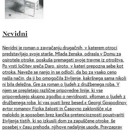
Nevidni
Nevidni je roman o zavračanju drugačnih, v katerem otroci
predstavljajo svoje starše. Mlada ženska, odrasla v Domu za
osirotele otroke, poskuša premagati svoje travme iz otroštva.
Po vrsti ločitev sreča Daro, siroto, v kateri prepozna sebe kot
otroka. Naveže se nanjo in se odloči, da bo za vsako ceno
našla način, da ji bo omogočila življenje, kakršnega sama nikoli
ni bila deležna. Gre za roman o ljudeh z družbenega roba. V
njem se prepletajo različne pripovedne linije, ki vse
pripovedujejo skupno zgodbo o nevidnosti. »Roman o ljudeh z
družbenega roba, ki vas pusti brez besed.« Georgi Gospodinov,
avtor romanov Fizika žalosti in Časovno zaklonišče »Le
malokdo je sposoben brez kančka pretencioznosti poustvariti
življenja tistih, ki so izkusili dom za zapuščene otroke, še
posebej v času prehoda, njihove nadaljnje usode. Pravzaprav