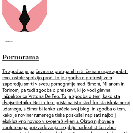
Pornorama
Ta zgodba je pajčevina iz pretrganih niti: če nam uspe zgrabiti
eno, ostale spolzijo proč. To je zgodba o pretresljivem
zaporedju smrti v svetu pornografije med Rimom, Milanom in
Torinom, pa tudi zgodba o preiskavi, ki jo vodi glavna
inšpektorica Vittoria De Feo. To je zgodba o tem, kako sta
dvajsetletnika, Bet in Teo, prišla na isto sled, ko sta iskala nekaj
udarnega, s čimer bi lahko začela svoj blog, in zgodba o tem,
kako je novinar rumenega tiska poskušal napisati najbolj
ekskluzivno novico v svojem življenju. Okrog njihovega
zapletenega poizvedovanja se giblje nadrealističen zbor