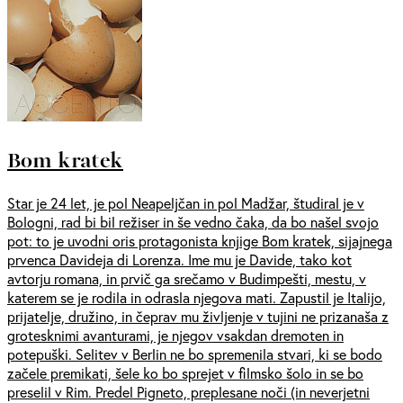
Bom kratek
Star je 24 let, je pol Neapeljčan in pol Madžar, študiral je v
Bologni, rad bi bil režiser in še vedno čaka, da bo našel svojo
pot: to je uvodni oris protagonista knjige Bom kratek, sijajnega
prvenca Davideja di Lorenza. Ime mu je Davide, tako kot
avtorju romana, in prvič ga srečamo v Budimpešti, mestu, v
katerem se je rodila in odrasla njegova mati. Zapustil je Italijo,
prijatelje, družino, in čeprav mu življenje v tujini ne prizanaša z
grotesknimi avanturami, je njegov vsakdan dremoten in
potepuški. Selitev v Berlin ne bo spremenila stvari, ki se bodo
začele premikati, šele ko bo sprejet v filmsko šolo in se bo
preselil v Rim. Predel Pigneto, preplesane noči (in neverjetni