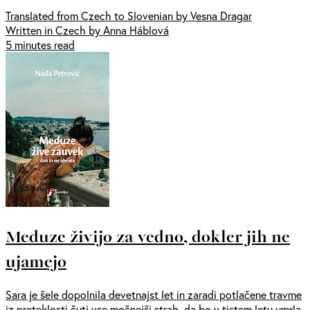
Translated from Czech to Slovenian by Vesna Dragar
Written in Czech by Anna Háblová
5 minutes read
Meduze živijo za vedno, dokler jih ne
ujamejo
Sara je šele dopolnila devetnajst let in zaradi potlačene travme
iz preteklosti čuti vse močnejši strah, da bo v tistem letu umrla.