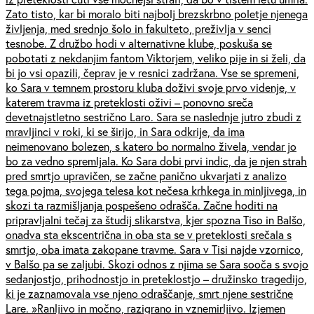
Zato tisto, kar bi moralo biti najbolj brezskrbno poletje njenega
življenja, med srednjo šolo in fakulteto, preživlja v senci
tesnobe. Z družbo hodi v alternativne klube, poskuša se
pobotati z nekdanjim fantom Viktorjem, veliko pije in si želi, da
bi jo vsi opazili, čeprav je v resnici zadržana. Vse se spremeni,
ko Sara v temnem prostoru kluba doživi svoje prvo videnje, v
katerem travma iz preteklosti oživi – ponovno sreča
devetnajstletno sestrično Laro. Sara se naslednje jutro zbudi z
mravljinci v roki, ki se širijo, in Sara odkrije, da ima
neimenovano bolezen, s katero bo normalno živela, vendar jo
bo za vedno spremljala. Ko Sara dobi prvi indic, da je njen strah
pred smrtjo upravičen, se začne panično ukvarjati z analizo
tega pojma, svojega telesa kot nečesa krhkega in minljivega, in
skozi ta razmišljanja pospešeno odrašča. Začne hoditi na
pripravljalni tečaj za študij slikarstva, kjer spozna Tiso in Balšo,
onadva sta ekscentrična in oba sta se v preteklosti srečala s
smrtjo, oba imata zakopane travme. Sara v Tisi najde vzornico,
v Balšo pa se zaljubi. Skozi odnos z njima se Sara sooča s svojo
sedanjostjo, prihodnostjo in preteklostjo – družinsko tragedijo,
ki je zaznamovala vse njeno odraščanje, smrt njene sestrične
Lare. »Ranljivo in močno, razigrano in vznemirljivo. Izjemen