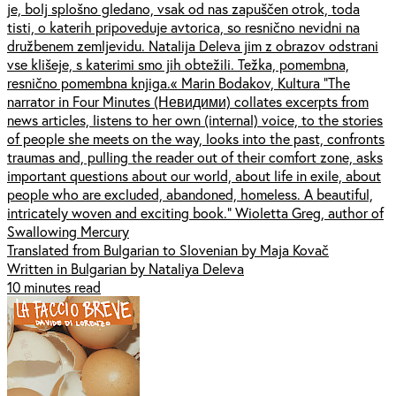
je, bolj splošno gledano, vsak od nas zapuščen otrok, toda
tisti, o katerih pripoveduje avtorica, so resnično nevidni na
družbenem zemljevidu. Natalija Deleva jim z obrazov odstrani
vse klišeje, s katerimi smo jih obtežili. Težka, pomembna,
resnično pomembna knjiga.« Marin Bodakov, Kultura “The
narrator in Four Minutes (Невидими) collates excerpts from
news articles, listens to her own (internal) voice, to the stories
of people she meets on the way, looks into the past, confronts
traumas and, pulling the reader out of their comfort zone, asks
important questions about our world, about life in exile, about
people who are excluded, abandoned, homeless. A beautiful,
intricately woven and exciting book.” Wioletta Greg, author of
Swallowing Mercury
Translated from Bulgarian to Slovenian by Maja Kovač
Written in Bulgarian by Nataliya Deleva
10 minutes read