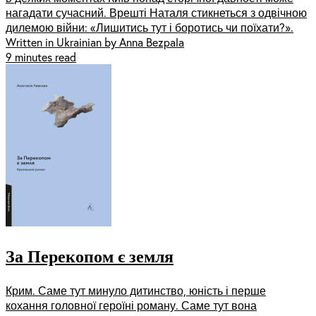
нагадати сучасний. Врешті Наталя стикнеться з одвічною
дилемою війни: «Лишитись тут і боротись чи поїхати?».
Written in Ukrainian by Anna Bezpala
9 minutes read
За Перекопом є земля
Крим. Саме тут минуло дитинство, юність і перше
кохання головної героїні роману. Саме тут вона