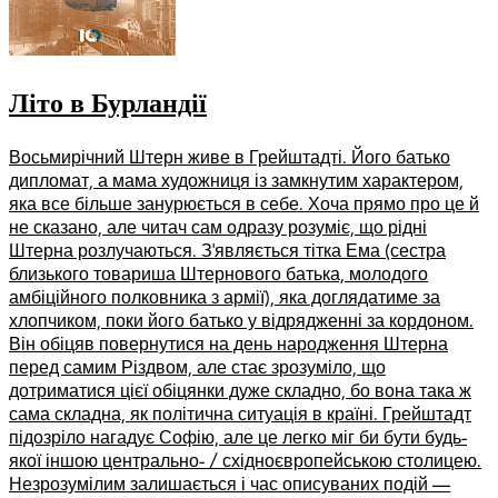
Літо в Бурландії
Восьмирічний Штерн живе в Грейштадті. Його батько
дипломат, а мама художниця із замкнутим характером,
яка все більше занурюється в себе. Хоча прямо про це й
не сказано, але читач сам одразу розуміє, що рідні
Штерна розлучаються. З’являється тітка Ема (сестра
близького товариша Штернового батька, молодого
амбіційного полковника з армії), яка доглядатиме за
хлопчиком, поки його батько у відрядженні за кордоном.
Він обіцяв повернутися на день народження Штерна
перед самим Різдвом, але стає зрозуміло, що
дотриматися цієї обіцянки дуже складно, бо вона така ж
сама складна, як політична ситуація в країні. Грейштадт
підозріло нагадує Софію, але це легко міг би бути будь-
якої іншою центрально- / східноєвропейською столицею.
Незрозумілим залишається і час описуваних подій ––