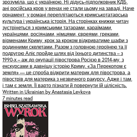
зрозуміла, що є українкою. Ні дідусь-підполковник КДБ,
ані російська кров у венах не стали цьому на заваді. Наче
орнамент, у романі переплітаються кримськотатарська
культура і українська історія. На сторінках книжки читач
зустрінеться з кримськими татарами, караїмами,
українцями, росіянами, німцями, євреями, греками,
вірменами Криму, крок за кроком відкриватиме шафи з
родинними скелетами. Разом з головною героїнею та її
подругою Аліє пройде шлях від їхнього дитинства – з
1990-х – аж до окупації півострова Росією в 2014-му, з
екскурсами в давнішу історію Криму. «За Перекопом є
земля» — це спроба відкрити материк для півострова, а
півострів для материка з незвичного ракурсу. Адже і там,
і там є земля. Її варто пізнати й повернути їй цілісність.
Written in Ukrainian by Anastasia Levkova
7 minutes read