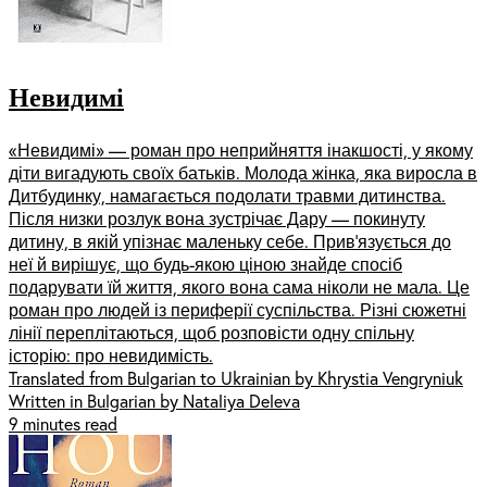
Невидимі
«Невидимі» –– роман про неприйняття інакшості, у якому
діти вигадують своїх батьків. Молода жінка, яка виросла в
Дитбудинку, намагається подолати травми дитинства.
Після низки розлук вона зустрічає Дару –– покинуту
дитину, в якій упізнає маленьку себе. Прив’язується до
неї й вирішує, що будь-якою ціною знайде спосіб
подарувати їй життя, якого вона сама ніколи не мала. Це
роман про людей із периферії суспільства. Різні сюжетні
лінії переплітаються, щоб розповісти одну спільну
історію: про невидимість.
Translated from Bulgarian to Ukrainian by Khrystia Vengryniuk
Written in Bulgarian by Nataliya Deleva
9 minutes read