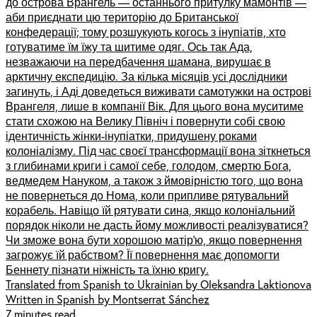
до острова Врангель — останнього притулку мамонтів —
аби приєднати цю територію до Британської
конфедерації; тому розшукують когось з інупіатів, хто
готуватиме їм їжу та шитиме одяг. Ось так Ада,
незважаючи на передбачення шамана, вирушає в
арктичну експедицію. За кілька місяців усі дослідники
загинуть, і Аді доведеться виживати самотужки на острові
Врангеля, лише в компанії Вік. Для цього вона муситиме
стати схожою на Велику Північ і повернути собі свою
ідентичність жінки-інупіатки, придушену роками
колоніалізму. Під час своєї трансформації вона зіткнеться
з глибинами криги і самої себе, голодом, смертю Бога,
ведмедем Нануком, а також з ймовірністю того, що вона
не повернеться до Нома, коли припливе рятувальний
корабель. Навіщо їй рятувати сина, якщо колоніальний
порядок ніколи не дасть йому можливості реалізуватися?
Чи зможе вона бути хорошою матір’ю, якщо повернення
загрожує їй рабством? Її повернення має допомогти
Беннету пізнати ніжність та їхню кригу.
Translated from Spanish to Ukrainian by Oleksandra Laktionova
Written in Spanish by Montserrat Sánchez
7 minutes read