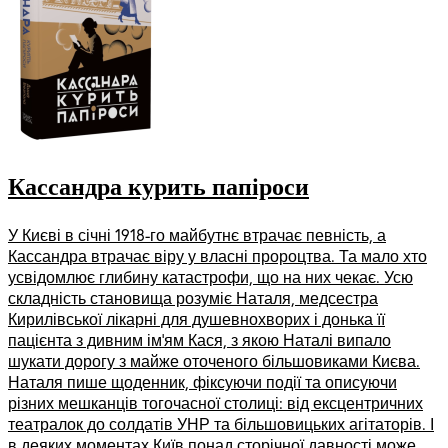
Кассандра курить папіроси
У Києві в січні 1918-го майбутнє втрачає певність, а
Кассандра втрачає віру у власні пророцтва. Та мало хто
усвідомлює глибину катастрофи, що на них чекає. Усю
складність становища розуміє Наталя, медсестра
Кирилівської лікарні для душевнохворих і донька її
пацієнта з дивним ім’ям Кася, з якою Наталі випало
шукати дорогу з майже оточеного більшовиками Києва.
Наталя пише щоденник, фіксуючи події та описуючи
різних мешканців тогочасної столиці: від ексцентричних
театралок до солдатів УНР та більшовицьких агітаторів. І
в деяких моментах Київ понад сторічної давності може