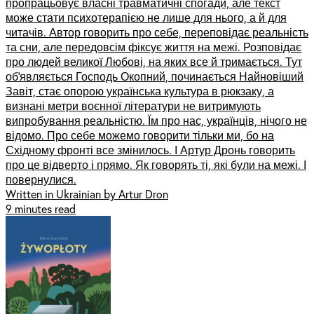
пропрацьовує власні травматичні спогади, але текст
може стати психотерапією не лише для нього, а й для
читачів. Автор говорить про себе, переповідає реальність
та сни, але передовсім фіксує життя на межі. Розповідає
про людей великої Любові, на яких все й тримається. Тут
обʼявляється Господь Окопний, починається Найновіший
Завіт, стає опорою українська культура в рюкзаку, а
визнані метри воєнної літератури не витримують
випробування реальністю. Їм про нас, українців, нічого не
відомо. Про себе можемо говорити тільки ми, бо на
Східному фронті все змінилось. І Артур Дронь говорить
про це відверто і прямо. Як говорять ті, які були на межі. І
повернулися.
Written in Ukrainian by Artur Dron
9 minutes read