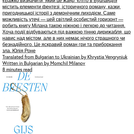
«Важко визначити, який це жанр, «Літо в Бурландії»
містить елементи фентезі, історичного роману, казки,
пригодницької історії з демонічним лиходієм. Саме
можливість утечі –– цей світлий особистий горизонт ––
робить книгу Мілана такою ніжною і легкою до читання.
Хоча події відбуваються під важкою тінню дирижабля, що
навис над містом, але в них немає нічого страшного чи
безнадійного. Це яскравий роман гри та приборкання
зла. Юлія Роне
Translated from Bulgarian to Ukrainian by Khrystia Vengryniuk
Written in Bulgarian by Momchil Milanov
8 minutes read