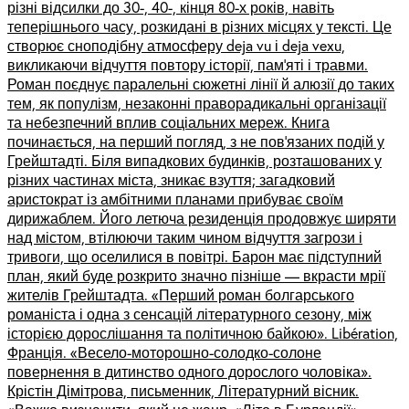
різні відсилки до 30-, 40-, кінця 80-х років, навіть
теперішнього часу, розкидані в різних місцях у тексті. Це
створює сноподібну атмосферу deja vu і deja vexu,
викликаючи відчуття повтору історії, пам’яті і травми.
Роман поєднує паралельні сюжетні лінії й алюзії до таких
тем, як популізм, незаконні праворадикальні організації
та небезпечний вплив соціальних мереж. Книга
починається, на перший погляд, з не пов’язаних подій у
Грейштадті. Біля випадкових будинків, розташованих у
різних частинах міста, зникає взуття; загадковий
аристократ із амбітними планами прибуває своїм
дирижаблем. Його летюча резиденція продовжує ширяти
над містом, втілюючи таким чином відчуття загрози і
тривоги, що оселилися в повітрі. Барон має підступний
план, який буде розкрито значно пізніше –– вкрасти мрії
жителів Грейштадта. «Перший роман болгарського
романіста і одна з сенсацій літературного сезону, між
історією дорослішання та політичною байкою». Libération,
Франція. «Весело-моторошно-солодко-солоне
повернення в дитинство одного дорослого чоловіка».
Крістін Дімітрова, письменник, Літературний вісник.