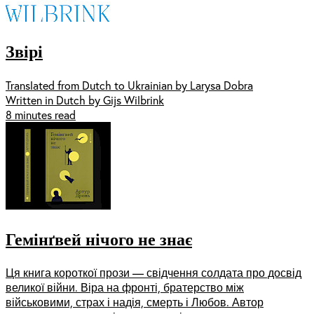
Звірі
Translated from Dutch to Ukrainian by Larysa Dobra
Written in Dutch by Gijs Wilbrink
8 minutes read
Гемінґвей нічого не знає
Ця книга короткої прози — свідчення солдата про досвід
великої війни. Віра на фронті, братерство між
військовими, страх і надія, смерть і Любов. Автор