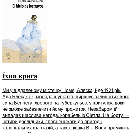
Їхня крига
Ми у віддаленому містечку Номе, Аляска, йде 1921 рік.
Ада Блекджек, молода інупіатка, вирішує залишити свого
сина Беннета, хворого на туберкульоз, у притулку, доки
не зможе забезпечити йому прожиток. Незабаром їй
випадає щаслива нагода: корабель із Сіетла. На борту —
чотири дослідники, сповнені жаги до пригод і
колоніальних фантазій, а також кішка Вік. Вони прямують