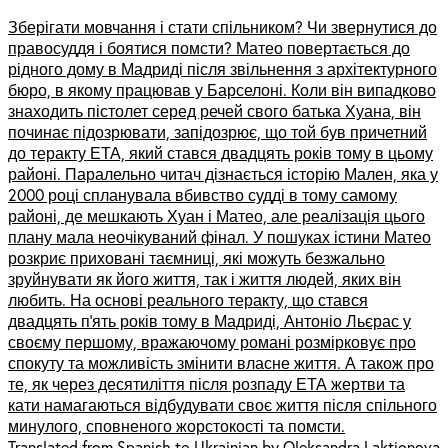
Зберігати мовчання і стати спільником? Чи звернутися до
правосуддя і боятися помсти? Матео повертається до
рідного дому в Мадриді після звільнення з архітектурного
бюро, в якому працював у Барселоні. Коли він випадково
знаходить пістолет серед речей свого батька Хуана, він
починає підозрювати, запідозрює, що той був причетний
до теракту ЕТА, який стався двадцять років тому в цьому
районі. Паралельно читач дізнається історію Мален, яка у
2000 році спланувала вбивство судді в тому самому
районі, де мешкають Хуан і Матео, але реалізація цього
плану мала неочікуваний фінал. У пошуках істини Матео
розкриє приховані таємниці, які можуть безжально
зруйнувати як його життя, так і життя людей, яких він
любить. На основі реального теракту, що стався
двадцять п’ять років тому в Мадриді, Антоніо Льєрас у
своєму першому, вражаючому романі розмірковує про
спокуту та можливість змінити власне життя. А також про
те, як через десятиліття після розпаду ЕТА жертви та
кати намагаються відбудувати своє життя після спільного
минулого, сповненого жорстокості та помсти.
Translated from Spanish to Ukrainian by Oleksandra Laktionova