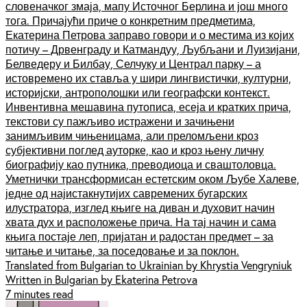
словеначког змаја, мапу Источног Берлина и још много
тога. Причајући приче о конкретним предметима,
Екатерина Петрова заправо говори и о местима из којих
потичу – Дрвенграду и Катмандуу, Љубљани и Луизијани,
Белведеру и Билбау, Селчуку и Централ парку – а
истовремено их ставља у шири лингвистички, културни,
историјски, антрополошки или географски контекст.
Инвентивна мешавина путописа, есеја и кратких прича,
текстови су пажљиво истражени и зачињени
занимљивим чињеницама, али преломљени кроз
субјективни поглед ауторке, као и кроз њену личну
биографију као путника, преводиоца и сваштоловца.
Уметнички трансформисан естетским оком Љубе Халеве,
једне од најистакнутијих савремених бугарских
илустратора, изглед књиге на диван и духовит начин
хвата дух и расположење прича. На тај начин и сама
књига постаје леп, пријатан и радостан предмет – за
читање и читање, за поседовање и за поклон.
Translated from Bulgarian to Ukrainian by Khrystia Vengryniuk
Written in Bulgarian by Ekaterina Petrova
7 minutes read