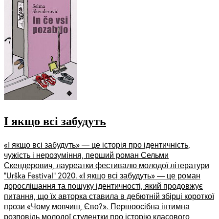
І якщо всі забудуть
«І якщо всі забудуть» — це історія про ідентичність,
чужість і нерозуміння, перший роман Сельми
Скендерович, лауреатки фестивалю молодої літератури
“Urška Festival” 2020. «І якщо всі забудуть» — це роман
дорослішання та пошуку ідентичності, який продовжує
питання, що їх авторка ставила в дебютній збірці короткої
прози «Чому мовчиш, Єво?». Першоосібна інтимна
розповідь молодої студентки про історію класового