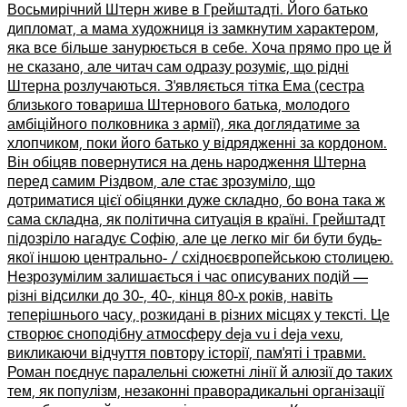
Восьмирічний Штерн живе в Грейштадті. Його батько
дипломат, а мама художниця із замкнутим характером,
яка все більше занурюється в себе. Хоча прямо про це й
не сказано, але читач сам одразу розуміє, що рідні
Штерна розлучаються. З’являється тітка Ема (сестра
близького товариша Штернового батька, молодого
амбіційного полковника з армії), яка доглядатиме за
хлопчиком, поки його батько у відрядженні за кордоном.
Він обіцяв повернутися на день народження Штерна
перед самим Різдвом, але стає зрозуміло, що
дотриматися цієї обіцянки дуже складно, бо вона така ж
сама складна, як політична ситуація в країні. Грейштадт
підозріло нагадує Софію, але це легко міг би бути будь-
якої іншою центрально- / східноєвропейською столицею.
Незрозумілим залишається і час описуваних подій ––
різні відсилки до 30-, 40-, кінця 80-х років, навіть
теперішнього часу, розкидані в різних місцях у тексті. Це
створює сноподібну атмосферу deja vu і deja vexu,
викликаючи відчуття повтору історії, пам’яті і травми.
Роман поєднує паралельні сюжетні лінії й алюзії до таких
тем, як популізм, незаконні праворадикальні організації