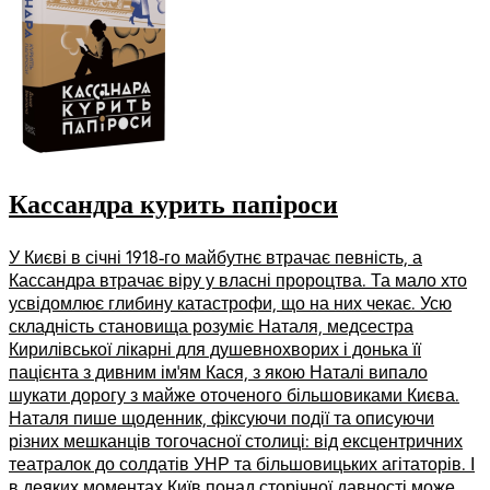
Кассандра курить папіроси
У Києві в січні 1918-го майбутнє втрачає певність, а
Кассандра втрачає віру у власні пророцтва. Та мало хто
усвідомлює глибину катастрофи, що на них чекає. Усю
складність становища розуміє Наталя, медсестра
Кирилівської лікарні для душевнохворих і донька її
пацієнта з дивним ім’ям Кася, з якою Наталі випало
шукати дорогу з майже оточеного більшовиками Києва.
Наталя пише щоденник, фіксуючи події та описуючи
різних мешканців тогочасної столиці: від ексцентричних
театралок до солдатів УНР та більшовицьких агітаторів. І
в деяких моментах Київ понад сторічної давності може