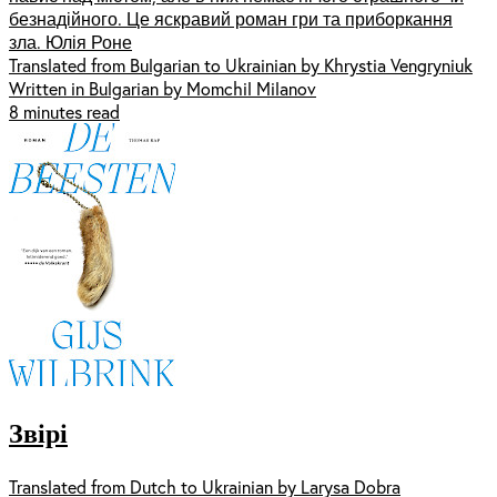
безнадійного. Це яскравий роман гри та приборкання
зла. Юлія Роне
Translated from Bulgarian to Ukrainian by Khrystia Vengryniuk
Written in Bulgarian by Momchil Milanov
8 minutes read
Звірі
Translated from Dutch to Ukrainian by Larysa Dobra