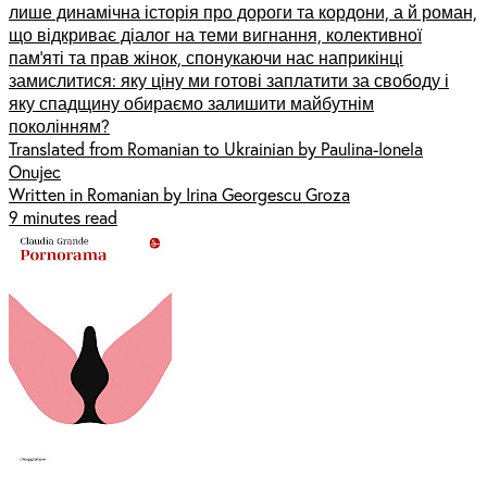
лише динамічна історія про дороги та кордони, а й роман,
що відкриває діалог на теми вигнання, колективної
пам’яті та прав жінок, спонукаючи нас наприкінці
замислитися: яку ціну ми готові заплатити за свободу і
яку спадщину обираємо залишити майбутнім
поколінням?
Translated from Romanian to Ukrainian by Paulina-Ionela
Onujec
Written in Romanian by Irina Georgescu Groza
9 minutes read