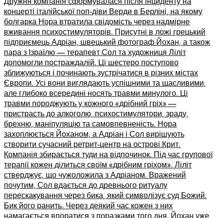
Дружня компанія сформувалася після інциденту на
концерті італійської поп-діви Верди в Берліні, на якому
болгарка Нора втратила свідомість через надмірне
вживання психостимуляторів. Присутні в ложі грецький
підприємець Адріан, швецький фотограф Йохан, а також
пара з Ізраїлю –– терапевт Сол та художниця Ліліт
допомогли постраждалій. Ці шестеро поступово
зближуються і починають зустрічатися в різних містах
Європи. Усі вони виглядають успішними та щасливими,
але глибоко всередині носять травми минулого. Ці
травми породжують у кожного «дрібний гріх» ––
пристрасть до алкоголю, психостимулятори, зраду,
брехню, маніпуляцію та самовпевненість. Нора
захоплюється Йоханом, а Адріан і Сол вирішують
створити сучасний ретрит-центр на острові Крит.
Компанія збирається туди на відпочинок. Під час групової
терапії кожен ділиться своїм «дрібним гріхом». Ліліт
стверджує, що чужоложила з Адріаном. Вражений
почутим, Сол вдається до древнього ритуалу
перескакування через бика, який символізує суд Божий.
Бик його ранить. Через деякий час кожен з них
намагається впоратися з поразками того дня. Йохан уже