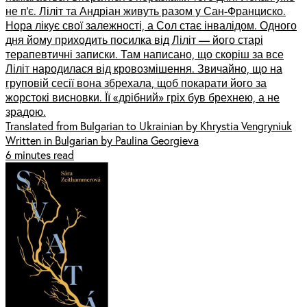
не п’є. Ліліт та Андріан живуть разом у Сан-Франциско.
Нора лікує свої залежності, а Сол стає інвалідом. Одного
дня йому приходить посилка від Ліліт –– його старі
терапевтичні записки. Там написано, що скоріш за все
Ліліт народилася від кровозмішення. Звичайно, що на
груповій сесії вона збрехала, щоб покарати його за
жорстокі висновки. Її «дрібний» гріх був брехнею, а не
зрадою.
Translated from Bulgarian to Ukrainian by Khrystia Vengryniuk
Written in Bulgarian by Paulina Georgieva
6 minutes read