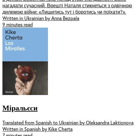
нагадати сучасний. Врешті Наталя стикнеться з одвічною
дилемою війни: «Лишитись тут і боротись чи поїхати?».
Written in Ukrainian by Anna Bezpala
9 minutes read
Міральєси
Translated from Spanish to Ukrainian by Oleksandra Laktionova
Written in Spanish by Kike Cherta
7 minutes read