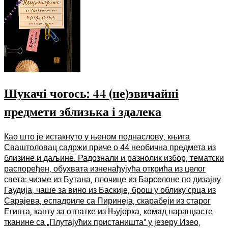
Шукачі чогось: 44 (не)звичайні
предмети зблизька і здалека
Као што је истакнуто у њеном поднаслову, књига
Сваштоловац садржи приче о 44 необична предмета из
близине и даљине. Радознали и разнолик избор, тематски
распоређен, обухвата изненађујућа открића из целог
света: чизме из Бутана, плочице из Барселоне по дизајну
Гаудија, чаше за вино из Баскије, брош у облику срца из
Сарајева, еспадриле са Пиринеја, скарабеји из старог
Египта, канту за отпатке из Њујорка, комад наранџасте
тканине са „Плутајућих пристаништа“ у језеру Изео,