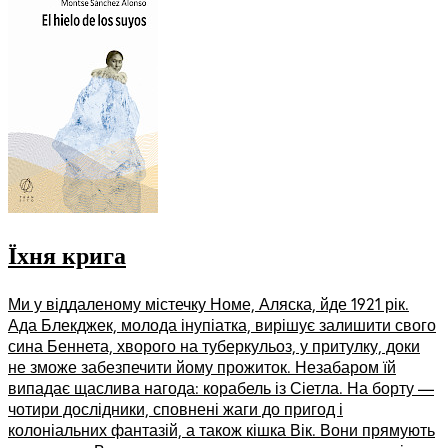
Їхня крига
Ми у віддаленому містечку Номе, Аляска, йде 1921 рік.
Ада Блекджек, молода інупіатка, вирішує залишити свого
сина Беннета, хворого на туберкульоз, у притулку, доки
не зможе забезпечити йому прожиток. Незабаром їй
випадає щаслива нагода: корабель із Сіетла. На борту —
чотири дослідники, сповнені жаги до пригод і
колоніальних фантазій, а також кішка Вік. Вони прямують