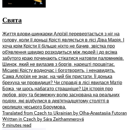
Свята
Життя вдови-шинкарки Алоїзії перевертається з ніг на
голову, коли її доньці Крісті являється в лісі Діва Марія. І
хоча крім Крісти її більше ніхто не бачив, звістка про
об’явлення швидко розходиться між людей і до всіма
забутого краю починають стікатися натовпи паломників.
Шинок, який не вилазив з боргів, нарешті процвітає.
Місцеві Крісту водночас і боготворять, і ненавидять.
Сама Алоїзія не знає, на чий бік пристати. Її донька
брехуха чи провидиця? Чи справді в лісі явилася Матір
Божа, чи щось набагато страшніше? Ця історія про
любов, віру та безмежну волю заснована на реальних
подіях, які відбулися в дев’ятнадцятому столітті в
околицях чеського Броумова.
Translated from Czech to Ukrainian by Olha-Anastasiia Futoran
Written in Czech by Sára Zeithammerová
9 minutes read