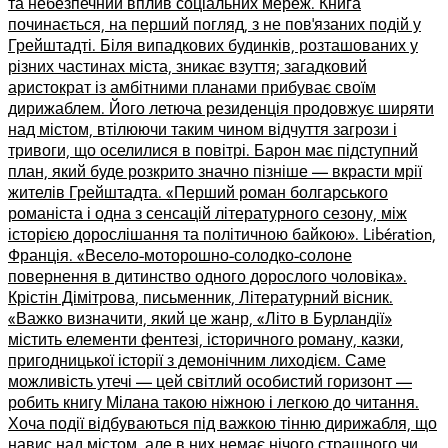
та небезпечний вплив соціальних мереж. Книга
починається, на перший погляд, з не пов’язаних подій у
Грейштадті. Біля випадкових будинків, розташованих у
різних частинах міста, зникає взуття; загадковий
аристократ із амбітними планами прибуває своїм
дирижаблем. Його летюча резиденція продовжує ширяти
над містом, втілюючи таким чином відчуття загрози і
тривоги, що оселилися в повітрі. Барон має підступний
план, який буде розкрито значно пізніше –– вкрасти мрії
жителів Грейштадта. «Перший роман болгарського
романіста і одна з сенсацій літературного сезону, між
історією дорослішання та політичною байкою». Libération,
Франція. «Весело-моторошно-солодко-солоне
повернення в дитинство одного дорослого чоловіка».
Крістін Дімітрова, письменник, Літературний вісник.
«Важко визначити, який це жанр, «Літо в Бурландії»
містить елементи фентезі, історичного роману, казки,
пригодницької історії з демонічним лиходієм. Саме
можливість утечі –– цей світлий особистий горизонт ––
робить книгу Мілана такою ніжною і легкою до читання.
Хоча події відбуваються під важкою тінню дирижабля, що
навис над містом, але в них немає нічого страшного чи