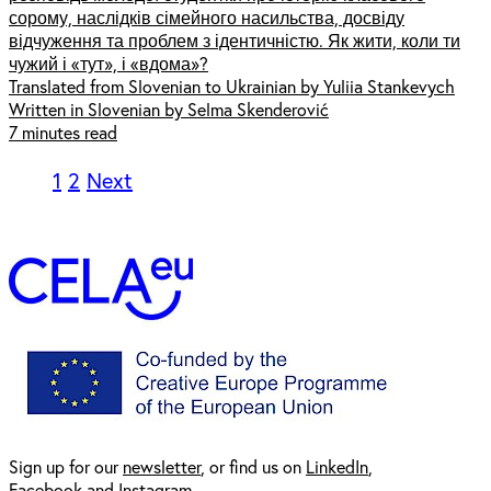
сорому, наслідків сімейного насильства, досвіду
відчуження та проблем з ідентичністю. Як жити, коли ти
чужий і «тут», і «вдома»?
Translated from Slovenian to Ukrainian by Yuliia Stankevych
Written in Slovenian by Selma Skenderović
7 minutes read
1
2
Next
Sign up for our
newsl
etter
, or find us on
LinkedIn
,
Facebook
and
Instagram
.