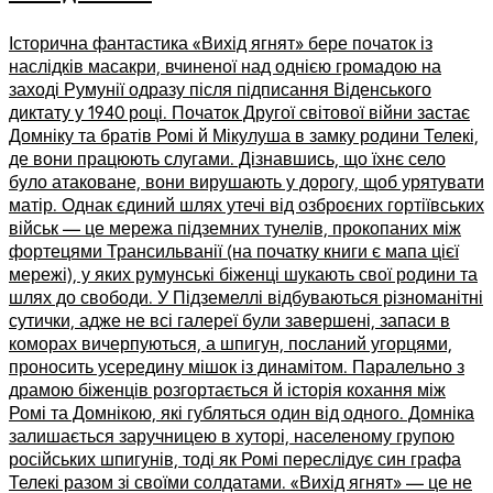
Історична фантастика «Вихід ягнят» бере початок із
наслідків масакри, вчиненої над однією громадою на
заході Румунії одразу після підписання Віденського
диктату у 1940 році. Початок Другої світової війни застає
Домніку та братів Ромі й Мікулуша в замку родини Телекі,
де вони працюють слугами. Дізнавшись, що їхнє село
було атаковане, вони вирушають у дорогу, щоб урятувати
матір. Однак єдиний шлях утечі від озброєних гортіївських
військ — це мережа підземних тунелів, прокопаних між
фортецями Трансильванії (на початку книги є мапа цієї
мережі), у яких румунські біженці шукають свої родини та
шлях до свободи. У Підземеллі відбуваються різноманітні
сутички, адже не всі галереї були завершені, запаси в
коморах вичерпуються, а шпигун, посланий угорцями,
проносить усередину мішок із динамітом. Паралельно з
драмою біженців розгортається й історія кохання між
Ромі та Домнікою, які губляться один від одного. Домніка
залишається заручницею в хуторі, населеному групою
російських шпигунів, тоді як Ромі переслідує син графа
Телекі разом зі своїми солдатами. «Вихід ягнят» — це не