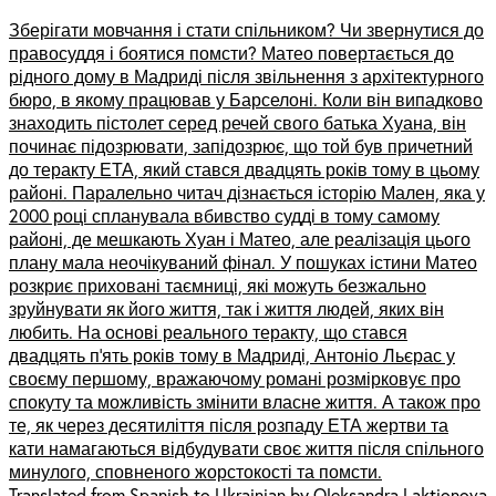
Зберігати мовчання і стати спільником? Чи звернутися до
правосуддя і боятися помсти? Матео повертається до
рідного дому в Мадриді після звільнення з архітектурного
бюро, в якому працював у Барселоні. Коли він випадково
знаходить пістолет серед речей свого батька Хуана, він
починає підозрювати, запідозрює, що той був причетний
до теракту ЕТА, який стався двадцять років тому в цьому
районі. Паралельно читач дізнається історію Мален, яка у
2000 році спланувала вбивство судді в тому самому
районі, де мешкають Хуан і Матео, але реалізація цього
плану мала неочікуваний фінал. У пошуках істини Матео
розкриє приховані таємниці, які можуть безжально
зруйнувати як його життя, так і життя людей, яких він
любить. На основі реального теракту, що стався
двадцять п’ять років тому в Мадриді, Антоніо Льєрас у
своєму першому, вражаючому романі розмірковує про
спокуту та можливість змінити власне життя. А також про
те, як через десятиліття після розпаду ЕТА жертви та
кати намагаються відбудувати своє життя після спільного
минулого, сповненого жорстокості та помсти.
Translated from Spanish to Ukrainian by Oleksandra Laktionova