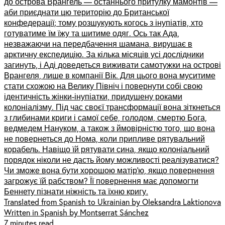
до острова Врангель — останнього притулку мамонтів —
аби приєднати цю територію до Британської
конфедерації; тому розшукують когось з інупіатів, хто
готуватиме їм їжу та шитиме одяг. Ось так Ада,
незважаючи на передбачення шамана, вирушає в
арктичну експедицію. За кілька місяців усі дослідники
загинуть, і Аді доведеться виживати самотужки на острові
Врангеля, лише в компанії Вік. Для цього вона муситиме
стати схожою на Велику Північ і повернути собі свою
ідентичність жінки-інупіатки, придушену роками
колоніалізму. Під час своєї трансформації вона зіткнеться
з глибинами криги і самої себе, голодом, смертю Бога,
ведмедем Нануком, а також з ймовірністю того, що вона
не повернеться до Нома, коли припливе рятувальний
корабель. Навіщо їй рятувати сина, якщо колоніальний
порядок ніколи не дасть йому можливості реалізуватися?
Чи зможе вона бути хорошою матір’ю, якщо повернення
загрожує їй рабством? Її повернення має допомогти
Беннету пізнати ніжність та їхню кригу.
Translated from Spanish to Ukrainian by Oleksandra Laktionova
Written in Spanish by Montserrat Sánchez
7 minutes read