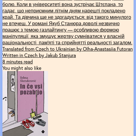
болю. Коли в університеті вона зустрічає Штєпана, то
гадає, що неприємним літнім дням нарешті покладено
край. Та дівчина ще не здогадується: від такого минулого
не втечеш. У романі Якуб Станюра доволі незвично
працює з темою газлайтингу — особливою формою
маніпуляції, яка змушує жертву сумніватися у власній
раціональності, пам’яті та сприйнятті реальності загалом.
Translated from Czech to Ukrainian by Olha-Anastasiia Futoran
Written in Czech by Jakub Stanjura
8 minutes read
You might also like