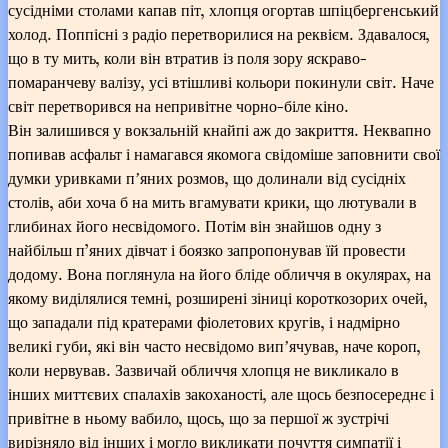
сусідніми столами капав піт, хлопця огортав шпіцбергенський
холод. Поппісні з радіо перетворилися на реквієм. Здавалося,
що в ту мить, коли він втратив із поля зору яскраво-
помаранчеву валізу, усі втішливі кольори покинули світ. Наче
світ перетворився на непривітне чорно-біле кіно.
Він залишився у вокзальній кнайпі аж до закриття. Неквапно
попивав асфальт і намагався якомога свідоміше заповнити свої
думки уривками пʼяних розмов, що долинали від сусідніх
столів, аби хоча б на мить вгамувати крики, що лютували в
глибинах його несвідомого. Потім він знайшов одну з
найбільш п’яних дівчат і боязко запропонував їй провести
додому. Вона поглянула на його бліде обличчя в окулярах, на
якому виділялися темні, розширені зіниці короткозорих очей,
що западали під кратерами фіолетових кругів, і надмірно
великі губи, які він часто несвідомо випʼячував, наче короп,
коли нервував. Зазвичай обличчя хлопця не викликало в
інших миттєвих спалахів закоханості, але щось безпосереднє і
привітне в ньому вабило, щось, що за першої ж зустрічі
вирізняло від інших і могло викликати почуття симпатії і