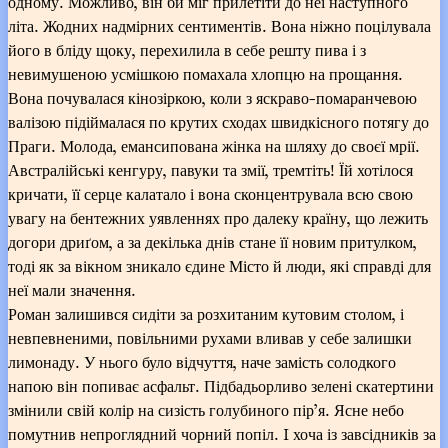
одному. Можливо, він би міг прилетіти до неї наступного
літа. Жодних надмірних сентиментів. Вона ніжно поцілувала
його в бліду щоку, перехилила в себе решту пива і з
невимушеною усмішкою помахала хлопцю на прощання.
Вона почувалася кінозіркою, коли з яскраво-помаранчевою
валізою підіймалася по крутих сходах швидкісного потягу до
Праги. Молода, емансипована жінка на шляху до своєї мрії.
Австралійські кенгуру, павуки та змії, тремтіть! Їй хотілося
кричати, її серце калатало і вона сконцентрувала всю свою
увагу на бентежних уявленнях про далеку країну, що лежить
догори дриґом, а за декілька днів стане її новим притулком,
тоді як за вікном зникало єдине Місто й люди, які справді для
неї мали значення.
Роман залишився сидіти за розхитаним кутовим столом, і
невпевненими, повільними рухами вливав у себе залишки
лимонаду. У нього було відчуття, наче замість солодкого
напою він попиває асфальт. Підбадьорливо зелені скатертини
змінили свій колір на сизість голубиного пір’я. Ясне небо
помутнив непроглядний чорний попіл. I хоча із завсідників за