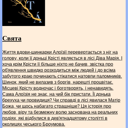
Свята
Життя вдови-шинкарки Алоїзії перевертається з ніг на
голову, коли її доньці Крісті являється в лісі Діва Марія. І
хоча крім Крісти її більше ніхто не бачив, звістка про
об’явлення швидко розходиться між людей і до всіма
забутого краю починають стікатися натовпи паломників.
Шинок, який не вилазив з боргів, нарешті процвітає.
Місцеві Крісту водночас і боготворять, і ненавидять.
Сама Алоїзія не знає, на чий бік пристати. Її донька
брехуха чи провидиця? Чи справді в лісі явилася Матір
Божа, чи щось набагато страшніше? Ця історія про
любов, віру та безмежну волю заснована на реальних
подіях, які відбулися в дев’ятнадцятому столітті в
околицях чеського Броумова.