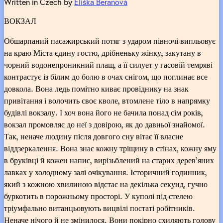
Written in Czech by
Eliška Beranová
ВОКЗАЛ
Обшарпаний пасажирський потяг з ударом півночі випльовує
на краю Міста єдину гостю, дрібненьку жінку, закутану в
чорний водонепроникний плащ, а її силует у гасовій темряві
контрастує із білим до болю в очах снігом, що поглинає все
довкола. Вона ледь помітно киває провіднику на знак
привітання і волочить своє кволе, втомлене тіло в напрямку
будівлі вокзалу. І хоч вона його не бачила понад сім років,
вокзал промовляє до неї з довірою, як до давньої знайомої.
Так, неначе людину після довгого сну вітає її власне
віддзеркалення. Вона знає кожну тріщину в стінах, кожну яму
в бруківці й кожен напис, вирізьблений на старих дерев’яних
лавках у холодному залі очікування. Історичний годинник,
який з кожною хвилиною відстає на декілька секунд, гучно
буркотить в порожньому просторі. У куполі під стелею
тріумфально витанцьовують вицвілі постаті робітників.
Неначе нічого й не змінилося. Вони покірно схиляють голову