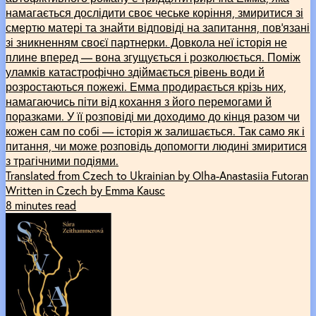
намагається дослідити своє чеське коріння, змиритися зі
смертю матері та знайти відповіді на запитання, пов’язані
зі зникненням своєї партнерки. Довкола неї історія не
плине вперед — вона згущується і розколюється. Поміж
уламків катастрофічно здіймається рівень води й
розростаються пожежі. Емма продирається крізь них,
намагаючись піти від кохання з його перемогами й
поразками. У її розповіді ми доходимо до кінця разом чи
кожен сам по собі — історія ж залишається. Так само як і
питання, чи може розповідь допомогти людині змиритися
з трагічними подіями.
Translated from Czech to Ukrainian by Olha-Anastasiia Futoran
Written in Czech by Emma Kausc
8 minutes read