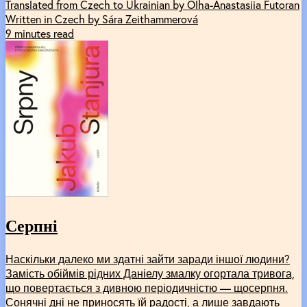
Translated from Czech to Ukrainian by Olha-Anastasiia Futoran
Written in Czech by Sára Zeithammerová
9 minutes read
Серпні
Наскільки далеко ми здатні зайти заради іншої людини?
Замість обіймів рідних Даніелу змалку огортала тривога,
що повертається з дивною періодичністю — щосерпня.
Сонячні дні не приносять їй радості, а лише завдають