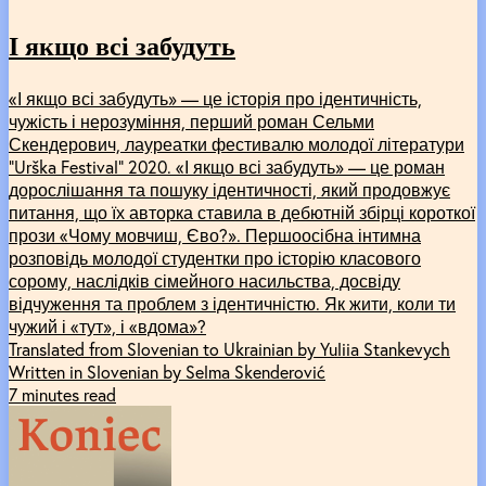
І якщо всі забудуть
«І якщо всі забудуть» — це історія про ідентичність,
чужість і нерозуміння, перший роман Сельми
Скендерович, лауреатки фестивалю молодої літератури
“Urška Festival” 2020. «І якщо всі забудуть» — це роман
дорослішання та пошуку ідентичності, який продовжує
питання, що їх авторка ставила в дебютній збірці короткої
прози «Чому мовчиш, Єво?». Першоосібна інтимна
розповідь молодої студентки про історію класового
сорому, наслідків сімейного насильства, досвіду
відчуження та проблем з ідентичністю. Як жити, коли ти
чужий і «тут», і «вдома»?
Translated from Slovenian to Ukrainian by Yuliia Stankevych
Written in Slovenian by Selma Skenderović
7 minutes read