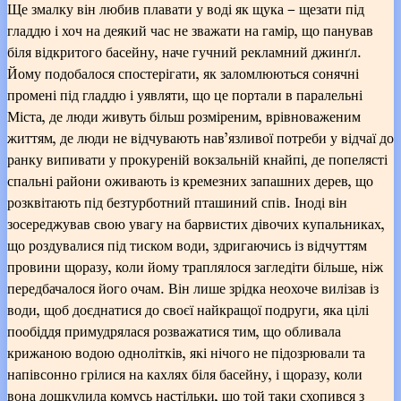
Ще змалку він любив плавати у воді як щука – щезати під
гладдю і хоч на деякий час не зважати на гамір, що панував
біля відкритого басейну, наче гучний рекламний джинґл.
Йому подобалося спостерігати, як заломлюються сонячні
промені під гладдю і уявляти, що це портали в паралельні
Міста, де люди живуть більш розміреним, врівноваженим
життям, де люди не відчувають нав’язливої потреби у відчаї до
ранку випивати у прокуреній вокзальній кнайпі, де попелясті
спальні райони оживають із кремезних запашних дерев, що
розквітають під безтурботний пташиний спів. Іноді він
зосереджував свою увагу на барвистих дівочих купальниках,
що роздувалися під тиском води, здригаючись із відчуттям
провини щоразу, коли йому траплялося загледіти більше, ніж
передбачалося його очам. Він лише зрідка неохоче вилізав із
води, щоб доєднатися до своєї найкращої подруги, яка цілі
пообіддя примудрялася розважатися тим, що обливала
крижаною водою однолітків, які нічого не підозрювали та
напівсонно грілися на кахлях біля басейну, і щоразу, коли
вона дошкулила комусь настільки, що той таки схопився з