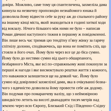
довіри. Можливо, саме тому ця спантеличена, захмеліла дама
кивнула на незвичну пропозицію незнайомого юнака й
дозволила йому відвести себе за руку аж до спального району
на іншому кінці міста, який знаходиться в годині хиткої ходи
від вокзалу. Нічого більшого між ними не було – написав
Роман дівчині наступного тижня в першому ж повідомленні.
Він лише весь час тримав цю тендітну п’яну жінку за гарячу
спітнілу долоню, сподіваючись, що вона не помітить сліз, що
стояли в його очах. Йому було через все це до біса сумно.
Йому було до нестями сумно від цього обшарпаного,
безбарвного Міста, яке всі по-справжньому живі покинули за
першої ж нагоди і яке висмоктувало рештки життя з кожного,
хто наважився залишитися ще на деякий час. Йому було
сумно від довірливої захмелілої дами, яка в очікуванні бозна-
чого з вдячністю дозволила йому провести себе аж додому.
Він подумав про помаранчеву валізу, що з неймовірною
швидкістю летить на висоті дванадцяти тисяч метрів над
землею через всю Європу, Близький Схід і Південно-Східну