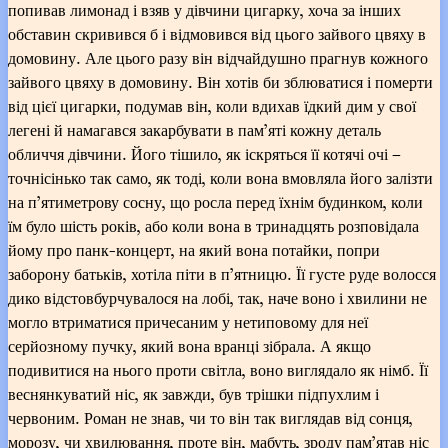
попивав лимонад і взяв у дівчини цигарку, хоча за інших
обставин скривився б і відмовився від цього зайвого цвяху в
домовину. Але цього разу він відчайдушно прагнув кожного
зайвого цвяху в домовину. Він хотів би зблюватися і померти
від цієї цигарки, подумав він, коли вдихав їдкий дим у свої
легені й намагався закарбувати в пам’яті кожну деталь
обличчя дівчини. Його тішило, як іскряться її котячі очі –
точнісінько так само, як тоді, коли вона вмовляла його залізти
на п’ятиметрову сосну, що росла перед їхнім будинком, коли
їм було шість років, або коли вона в тринадцять розповідала
йому про панк-концерт, на який вона потайки, попри
заборону батьків, хотіла піти в п’ятницю. Її густе руде волосся
дико відстовбурчувалося на лобі, так, наче воно і хвилини не
могло втриматися причесаним у нетиповому для неї
серйозному пучку, який вона вранці зібрала. А якщо
подивитися на нього проти світла, воно виглядало як німб. Її
веснянкуватий ніс, як завжди, був трішки підпухлим і
червоним. Роман не знав, чи то він так виглядав від сонця,
морозу, чи хвилювання, проте він, мабуть, зроду пам’ятав ніс