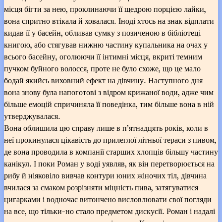
місця бігти за нею, проклинаючи її щедрою порцією лайки,
вона спритно втікала й ховалася. Іноді хтось на знак відплати
кидав її у басейн, обливав сумку з позиченою в бібліотеці
книгою, або стягував нижню частину купальника на очах у
всього басейну, оголюючи її інтимні місця, вкриті темним
пучком буйного волосся, проте не було схоже, що це мало
бодай якийсь виховний ефект на дівчину. Наступного дня
вона знову була напоготові з відром крижаної води, адже чим
більше емоцій спричиняла її поведінка, тим більше вона в ній
утверджувалася.
Вона облишила цю справу лише в п’ятнадцять років, коли в
неї прокинулася цікавість до прилеглої літньої тераси з пивом,
де вона проводила в компанії старших хлопців більшу частину
канікул. І поки Роман у воді уявляв, як він перетворюється на
рибу й ніяковіло вивчав контури юних жіночих тіл, дівчина
вчилася за смаком розрізняти міцність пива, затягуватися
цигарками і водночас витончено висловлювати свої погляди
на все, що тільки-но стало предметом дискусії. Роман і надалі