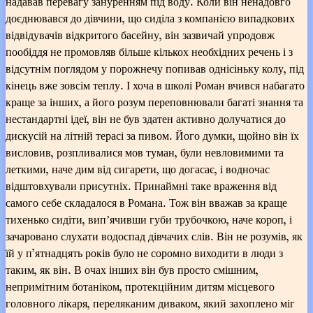
надавав перевагу зануренням під воду. Коли він ненадовго
доєднювався до дівчини, що сиділа з компанією випадкових
відвідувачів відкритого басейну, він зазвичай упродовж
пообіддя не промовляв більше кількох необхідних речень і з
відсутнім поглядом у порожнечу попивав однісіньку колу, під
кінець вже зовсім теплу. І хоча в школі Роман вчився набагато
краще за інших, а його розум переповнювали багаті знання та
нестандартні ідеї, він не був здатен активно долучатися до
дискусій на літній терасі за пивом. Його думки, щойно він їх
висловив, розпливалися мов туман, були невловимими та
леткими, наче дим від сигарети, що догасає, і водночас
відштовхували присутніх. Принаймні таке враження від
самого себе складалося в Романа. Тож він вважав за краще
тихенько сидіти, випʼячивши губи трубочкою, наче короп, і
зачаровано слухати водоспад дівчачих слів. Він не розумів, як
їй у п’ятнадцять років було не соромно виходити в люди з
таким, як він. В очах інших він був просто смішним,
непримітним ботаніком, протекційним дитям місцевого
головного лікаря, переляканим диваком, який захоплено міг