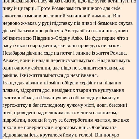
привокзального пабу якраз вчасно, щоб ще хутко встигнути по
пиву й цигарці. Проте Роман замість звичного для себе
алкоголю замовив розливний малиновий лимонад. Він
нервово жмакав у руці підставку під пиво й безмовно слухав
дівчачі балачки про роботу в Австралії та плани поступово
об’їздити всю Південно-Східну Азію. Це буде перше літо з
часу їхнього народження, яке вони проведуть не разом.
Незабаром дівчина сяде на потяг і зникне із життя Романа.
Авжеж, вони й надалі переписуватимуться. Надсилатимуть
один одному світлини, але ніщо не залишиться таким, як
раніше. Їхні життя зміняться до невпізнання.
І якщо для дівчини ці зміни обіцяли серфінг на піщаних
пляжах, відкриття досі незвіданих тварин та куштування
екзотичної їжі, то Роман уявляв собі холодну кімнату в
гуртожитку в багатолюдному чужому місті, довгі безсонні
ночі, проведені над великим анатомічним словником,
підробітки, позики й тугу за безтурботним життям, яке вже
ніколи не повернеться в дорослому віці. Обов’язки та
відповідальність, крутилося йому в голові. Він понуро