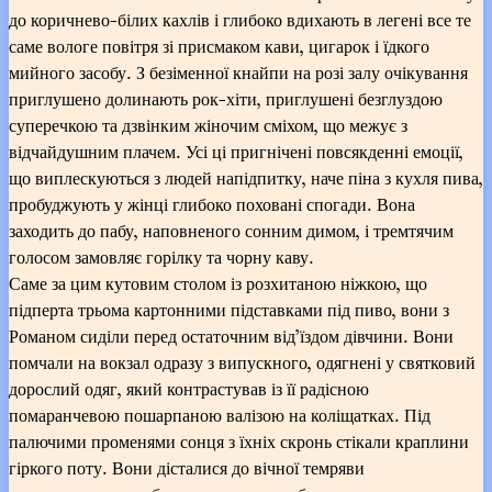
до коричнево-білих кахлів і глибоко вдихають в легені все те
саме вологе повітря зі присмаком кави, цигарок і їдкого
мийного засобу. З безіменної кнайпи на розі залу очікування
приглушено долинають рок-хіти, приглушені безглуздою
суперечкою та дзвінким жіночим сміхом, що межує з
відчайдушним плачем. Усі ці пригнічені повсякденні емоції,
що виплескуються з людей напідпитку, наче піна з кухля пива,
пробуджують у жінці глибоко поховані спогади. Вона
заходить до пабу, наповненого сонним димом, і тремтячим
голосом замовляє горілку та чорну каву.
Саме за цим кутовим столом із розхитаною ніжкою, що
підперта трьома картонними підставками під пиво, вони з
Романом сиділи перед остаточним від’їздом дівчини. Вони
помчали на вокзал одразу з випускного, одягнені у святковий
дорослий одяг, який контрастував із її радісною
помаранчевою пошарпаною валізою на коліщатках. Під
палючими променями сонця з їхніх скронь стікали краплини
гіркого поту. Вони дісталися до вічної темряви