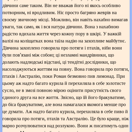
дівчини саме таким. Він не вважав його ні якось особливо
потворним, ні вродливим. Ніс просто багряно жеврів на
своєму звичному місці. Можливо, він навіть нахабно вимагав
уваги, так само, як і вся натура дівчини. Вона з нахабною
радістю вдихала життя через кожну пору в шкірі. У важкій
валізі на коліщатках вона таїла надію на захопливе майбутнє.
Дівчина захоплено говорила про потяги і птахів, ніби вони
були пов’язані між собою; ці незламні мандрівники, що
долають надлюдські відстані, ці тендітні дослідники, що
насолоджуються життям на повну. Вона говорила про потяги,
птахів і Австралію, поки Роман безмовно пив лимонад. При
цьому аж надто багато курила й перехиляла в себе золотисте
сусло, не в змозі повною мірою оцінити присутність свого
єдиного друга на все життя. Звісно, що їй його бракуватиме,
до біса бракуватиме, але вона намагалася якомога менше про
це думати. Аж надто багато курила, перехиляла в себе пиво й
говорила про потяги, птахів та Австралію. Це було краще, ніж
марно розчулюватися над розлукою. Вони ж писатимуть один