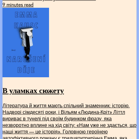
9 minutes read
В уламках сюжету
Література й життя мають спільний знаменник: історію.
Надворі сімдесяті роки, і Вільям «Людина-Кріт» Літтл
вириває в тунелі під своїм будинком фразу, яка
незворотно вплине на хід світу: «Нам уже не здається, що
наші життя — це історія». Головною героїнею
автофіктивного роману є тридцятитрирічна Емма, яка