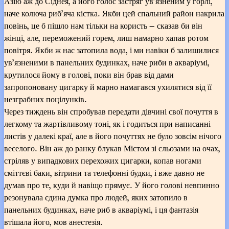
Азію аж до Сіднея, а його голос застряг ув’язненим у горлі,
наче колюча риб’яча кістка. Якби цей спальний район накрила
повінь, це б пішло нам тільки на користь — сказав би він
жінці, але, переможений горем, лиш намарно хапав ротом
повітря. Якби ж нас затопила вода, і ми навіки б залишилися
ув’язненими в панельних будинках, наче риби в акваріумі,
крутилося йому в голові, поки він брав від дами
запропоновану цигарку й марно намагався ухилятися від її
незграбних поцілунків.
Через тиждень він спробував передати дівчині свої почуття в
легкому та жартівливому тоні, як і годиться при написанні
листів у далекі краї, але в його почуттях не було зовсім нічого
веселого. Він аж до ранку блукав Містом зі сльозами на очах,
стріляв у випадкових перехожих цигарки, копав ногами
сміттєві баки, вітрини та телефонні будки, і вже давно не
думав про те, куди й навіщо прямує. У його голові невпинно
резонувала єдина думка про людей, яких затопило в
панельних будинках, наче риб в акваріумі, і ця фантазія
втішала його, мов анестезія.