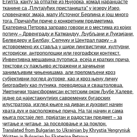
Египта, канту за отпатке из Њујорка, комад наранџасте
тканине са „Плутајућих пристаништа“ у језеру Изео,
словеначког змаја, мапу Источног Берлина и још много
тога. Причајући приче о конкретним предметима,
Екатерина Петрова заправо говори и о местима из којих
потичу – Дрвенграду и Катмандуу, Љубљани и Луизијани,
Белведеру и Билбау, Селчуку и Централ парку – а
истовремено их ставља у шири лингвистички, културни,
историјски, антрополошки или географски контекст.
Инвентивна мешавина путописа, есеја и кратких прича,
текстови су пажљиво истражени и зачињени
занимљивим чињеницама, али преломљени кроз
субјективни поглед ауторке, као и кроз њену личну
биографију као путника, преводиоца и сваштоловца.
Уметнички трансформисан естетским оком Љубе Халеве,
једне од најистакнутијих савремених бугарских
илустратора, изглед књиге на диван и духовит начин
хвата дух и расположење прича. На тај начин и сама
књига постаје леп, пријатан и радостан предмет – за
читање и читање, за поседовање и за поклон.
Translated from Bulgarian to Ukrainian by Khrystia Vengryniuk
Written in Bulgarian by Ekaterina Petrova