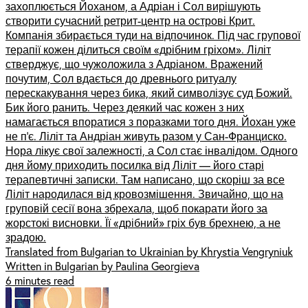
захоплюється Йоханом, а Адріан і Сол вирішують
створити сучасний ретрит-центр на острові Крит.
Компанія збирається туди на відпочинок. Під час групової
терапії кожен ділиться своїм «дрібним гріхом». Ліліт
стверджує, що чужоложила з Адріаном. Вражений
почутим, Сол вдається до древнього ритуалу
перескакування через бика, який символізує суд Божий.
Бик його ранить. Через деякий час кожен з них
намагається впоратися з поразками того дня. Йохан уже
не п’є. Ліліт та Андріан живуть разом у Сан-Франциско.
Нора лікує свої залежності, а Сол стає інвалідом. Одного
дня йому приходить посилка від Ліліт –– його старі
терапевтичні записки. Там написано, що скоріш за все
Ліліт народилася від кровозмішення. Звичайно, що на
груповій сесії вона збрехала, щоб покарати його за
жорстокі висновки. Її «дрібний» гріх був брехнею, а не
зрадою.
Translated from Bulgarian to Ukrainian by Khrystia Vengryniuk
Written in Bulgarian by Paulina Georgieva
6 minutes read