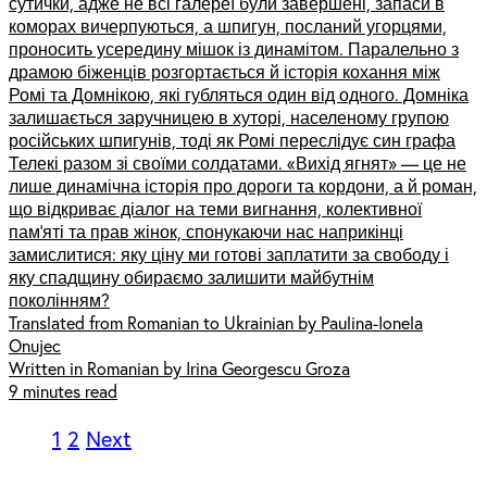
сутички, адже не всі галереї були завершені, запаси в
коморах вичерпуються, а шпигун, посланий угорцями,
проносить усередину мішок із динамітом. Паралельно з
драмою біженців розгортається й історія кохання між
Ромі та Домнікою, які губляться один від одного. Домніка
залишається заручницею в хуторі, населеному групою
російських шпигунів, тоді як Ромі переслідує син графа
Телекі разом зі своїми солдатами. «Вихід ягнят» — це не
лише динамічна історія про дороги та кордони, а й роман,
що відкриває діалог на теми вигнання, колективної
пам’яті та прав жінок, спонукаючи нас наприкінці
замислитися: яку ціну ми готові заплатити за свободу і
яку спадщину обираємо залишити майбутнім
поколінням?
Translated from Romanian to Ukrainian by Paulina-Ionela
Onujec
Written in Romanian by Irina Georgescu Groza
9 minutes read
1
2
Next