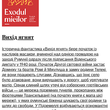
Вихід ягнят
Історична фантастика «Вихід ягнят» бере початок із
наслідків масакри, вчиненої над однією громадою на
заході Румунії одразу після підписання Віденського
диктату у 1940 році. Початок Другої світової війни застає
Домніку та братів Ромі й Мікулуша в замку родини Телекі,
де вони працюють слугами. Дізнавшись, що їхнє село
було атаковане, вони вирушають у дорогу, щоб урятувати
матір. Однак єдиний шлях утечі від озброєних гортіївських
військ — це мережа підземних тунелів, прокопаних між
фортецями Трансильванії (на початку книги є мапа цієї
мережі), у яких румунські біженці шукають свої родини та
шлях до свободи. У Підземеллі відбуваються різноманітні