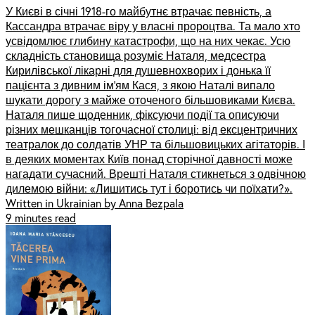
У Києві в січні 1918-го майбутнє втрачає певність, а
Кассандра втрачає віру у власні пророцтва. Та мало хто
усвідомлює глибину катастрофи, що на них чекає. Усю
складність становища розуміє Наталя, медсестра
Кирилівської лікарні для душевнохворих і донька її
пацієнта з дивним ім’ям Кася, з якою Наталі випало
шукати дорогу з майже оточеного більшовиками Києва.
Наталя пише щоденник, фіксуючи події та описуючи
різних мешканців тогочасної столиці: від ексцентричних
театралок до солдатів УНР та більшовицьких агітаторів. І
в деяких моментах Київ понад сторічної давності може
нагадати сучасний. Врешті Наталя стикнеться з одвічною
дилемою війни: «Лишитись тут і боротись чи поїхати?».
Written in Ukrainian by Anna Bezpala
9 minutes read