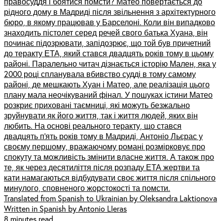
правосуддя і боятися помсти? Матео повертається до
рідного дому в Мадриді після звільнення з архітектурного
бюро, в якому працював у Барселоні. Коли він випадково
знаходить пістолет серед речей свого батька Хуана, він
починає підозрювати, запідозрює, що той був причетний
до теракту ЕТА, який стався двадцять років тому в цьому
районі. Паралельно читач дізнається історію Мален, яка у
2000 році спланувала вбивство судді в тому самому
районі, де мешкають Хуан і Матео, але реалізація цього
плану мала неочікуваний фінал. У пошуках істини Матео
розкриє приховані таємниці, які можуть безжально
зруйнувати як його життя, так і життя людей, яких він
любить. На основі реального теракту, що стався
двадцять п’ять років тому в Мадриді, Антоніо Льєрас у
своєму першому, вражаючому романі розмірковує про
спокуту та можливість змінити власне життя. А також про
те, як через десятиліття після розпаду ЕТА жертви та
кати намагаються відбудувати своє життя після спільного
минулого, сповненого жорстокості та помсти.
Translated from Spanish to Ukrainian by Oleksandra Laktionova
Written in Spanish by Antonio Lleras
8 minutes read