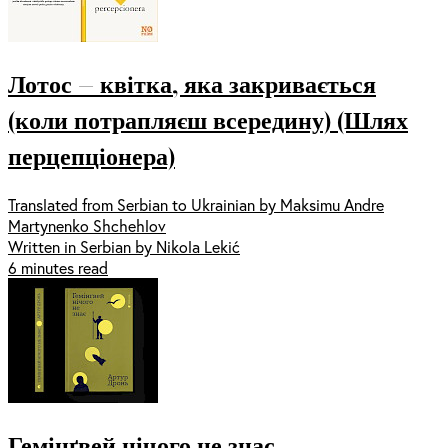
Лотос — квітка, яка закривається
(коли потрапляєш всередину) (Шлях
перцепціонера)
Translated from Serbian to Ukrainian by Maksimu Andre
Martynenko Shchehlov
Written in Serbian by Nikola Lekić
6 minutes read
Гемінґвей нічого не знає