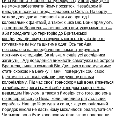
сина Беннета, хворого на туберкульоз, у притулку, доки
не зможе забезпечити йому прожиток. Незабаром їй
випадає щаслива нагода: корабель із Сіетла. На борту —
чотири дослідники, сповнені жаги до пригод і
колоніальних фантазій, а також кішка Вік. Вони прямують
до острова Врангель — останнього притулку мамонтів —
аби приєднати цю територію до Британської
конфедерації; тому розшукують когось з інупіатів, хто
готуватиме їм їжу та шитиме одяг. Ось так Ада,
незважаючи на передбачення шамана, вирушає в
арктичну експедицію. За кілька місяців усі дослідники
загинуть, і Аді доведеться виживати самотужки на острові
Врангеля, лише в компанії Вік. Для цього вона муситиме
стати схожою на Велику Північ і повернути собі свою
ідентичність жінки-інупіатки, придушену роками
колоніалізму. Під час своєї трансформації вона зіткнеться
з глибинами криги і самої себе, голодом, смертю Бога,
ведмедем Нануком, а також з ймовірністю того, що вона
не повернеться до Нома, коли припливе рятувальний
корабель. Навіщо їй рятувати сина, якщо колоніальний
порядок ніколи не дасть йому можливості реалізуватися?
Чи зможе вона бути хорошою матір’ю, якщо повернення