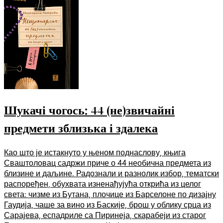
Шукачі чогось: 44 (не)звичайні
предмети зблизька і здалека
Као што је истакнуто у њеном поднаслову, књига
Сваштоловац садржи приче о 44 необична предмета из
близине и даљине. Радознали и разнолик избор, тематски
распоређен, обухвата изненађујућа открића из целог
света: чизме из Бутана, плочице из Барселоне по дизајну
Гаудија, чаше за вино из Баскије, брош у облику срца из
Сарајева, еспадриле са Пиринеја, скарабеји из старог