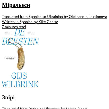
Міральєси
Translated from Spanish to Ukrainian by Oleksandra Laktionova
Written in Spanish by Kike Cherta
7 minutes read
Звірі
Translated from Dutch to Ukrainian by Larysa Dobra