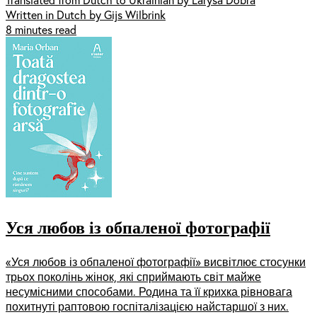
Written in Dutch by Gijs Wilbrink
8 minutes read
Уся любов із обпаленої фотографії
«Уся любов із обпаленої фотографії» висвітлює стосунки
трьох поколінь жінок, які сприймають світ майже
несумісними способами. Родина та її крихка рівновага
похитнуті раптовою госпіталізацією найстаршої з них.