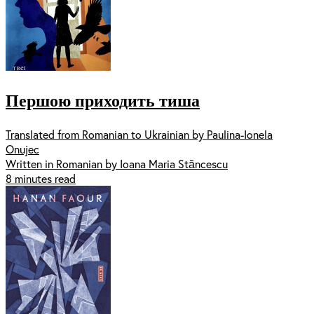
Першою приходить тиша
Translated from Romanian to Ukrainian by Paulina-Ionela
Onujec
Written in Romanian by Ioana Maria Stăncescu
8 minutes read