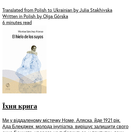
Translated from Polish to Ukrainian by Julia Stakhivska
Written in Polish by Olga Górska
6 minutes read
Їхня крига
Ми у віддаленому містечку Номе, Аляска, йде 1921 рік.
Ада Блекджек, молода інупіатка, вирішує залишити свого