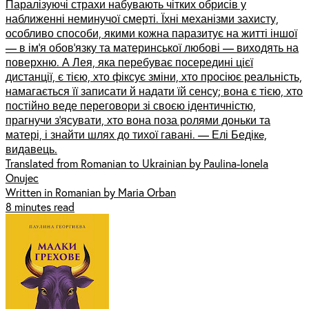
Паралізуючі страхи набувають чітких обрисів у
наближенні неминучої смерті. Їхні механізми захисту,
особливо способи, якими кожна паразитує на житті іншої
— в ім’я обов’язку та материнської любові — виходять на
поверхню. А Лея, яка перебуває посередині цієї
дистанції, є тією, хто фіксує зміни, хто просіює реальність,
намагається її записати й надати їй сенсу; вона є тією, хто
постійно веде переговори зі своєю ідентичністю,
прагнучи з’ясувати, хто вона поза ролями доньки та
матері, і знайти шлях до тихої гавані. — Елі Бедікe,
видавець.
Translated from Romanian to Ukrainian by Paulina-Ionela
Onujec
Written in Romanian by Maria Orban
8 minutes read