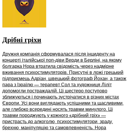
Дрібні гріхи
Дружня компанія сформувалася після інциденту на
концерті італійської поп-діви Верди в Берліні, на якому
болгарка Нора втратила свідомість через надмірне
вживання психостимуляторів. Присутні в ложі грецький
підприємець Адріан, швецький фотограф Йохан, а також
пара з Ізраїлю –– терапевт Сол та художниця Ліліт
допомогли постраждалій. Ці шестеро поступово
зближуються і починають зустрічатися в різних містах
Європи. Усі вони виглядають успішними та щасливими,
але глибоко всередині носять травми минулого. Ці
травми породжують у кожного «дрібний гріх» ––
пристрасть до алкоголю, психостимулятори, зраду,
брехню, маніпуляцію та самовпевненість. Нора