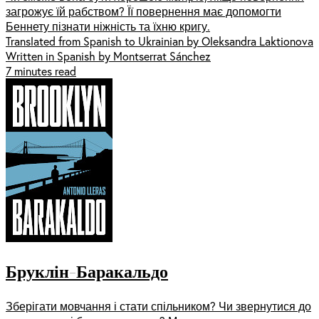
загрожує їй рабством? Її повернення має допомогти
Беннету пізнати ніжність та їхню кригу.
Translated from Spanish to Ukrainian by Oleksandra Laktionova
Written in Spanish by Montserrat Sánchez
7 minutes read
Бруклін-Баракальдо
Зберігати мовчання і стати спільником? Чи звернутися до