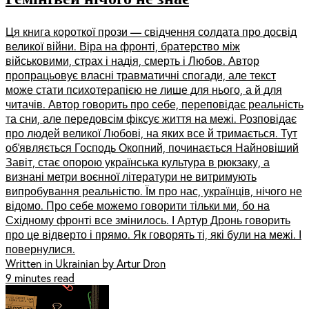
Ця книга короткої прози — свідчення солдата про досвід
великої війни. Віра на фронті, братерство між
військовими, страх і надія, смерть і Любов. Автор
пропрацьовує власні травматичні спогади, але текст
може стати психотерапією не лише для нього, а й для
читачів. Автор говорить про себе, переповідає реальність
та сни, але передовсім фіксує життя на межі. Розповідає
про людей великої Любові, на яких все й тримається. Тут
обʼявляється Господь Окопний, починається Найновіший
Завіт, стає опорою українська культура в рюкзаку, а
визнані метри воєнної літератури не витримують
випробування реальністю. Їм про нас, українців, нічого не
відомо. Про себе можемо говорити тільки ми, бо на
Східному фронті все змінилось. І Артур Дронь говорить
про це відверто і прямо. Як говорять ті, які були на межі. І
повернулися.
Written in Ukrainian by Artur Dron
9 minutes read