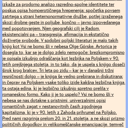
izkaže za prodorno analizo razredno-spolne identitete ter
poskus opisa homoerotičnega hrepenenja: spočetka povsem
zatrtega s strani heternonormativne družbe, potlej izraženega
skozi drobne geste in poljube, končno – javno izpovedanega
med popotovanjem. Njen geografski cilj je Radom,
eksistencialni pa – transgresija, afirmacija in ekstatično
doživetje svobode. V sodobni poljski literaturi je malo takih
knjig kot Vsi ne bomo šli v nebesa Olge Górske. Avtorica je
dosegla to, kar se je dolgo zdelo nemogoče: brezkompromisno
je opisala izkušnjo odraščanja kot lezbijka na Poljskem v 90.
letih prejšnjega stoletja, in to tako, da je uspela s knjigo doseči
širok krog bralcev. Tri leta po zidu – kar je v današnji tržni
resničnosti dolgo – je knjiga še vedno prebirana in diskutirana;
in čeprav na Poljskem vsake toliko izide kakšna lezbična knjiga,
ta ostaja edina, ki je lezbično izkušnjo spretno prelila v
romaneskno formo. Kako ji je to uspelo? Vsi ne bomo šli v
nebesa se nas dotakne s pristnimi, univerzalnimi opisi
romantičnih zagat v nestanovitnih časih zgodnjega
kapitalizma, ki je v 90. letih z Zahoda prihrumel na Poljsko.
Pred nami razgrinja prelom 20. in 21. stoletja, a ne skozi prizmo
političnih dogodkov in velikomeščanske emancipacije, temveč