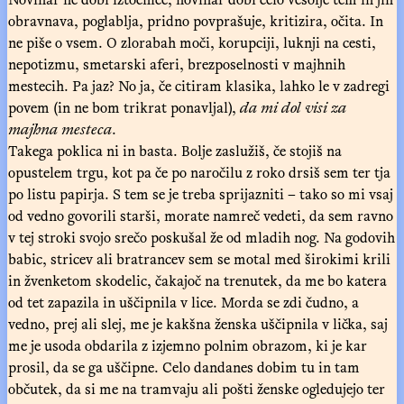
obravnava, poglablja, pridno povprašuje, kritizira, očita. In
ne piše o vsem. O zlorabah moči, korupciji, luknji na cesti,
nepotizmu, smetarski aferi, brezposelnosti v majhnih
mestecih. Pa jaz? No ja, če citiram klasika, lahko le v zadregi
povem (in ne bom trikrat ponavljal),
da mi dol visi za
majhna mesteca
.
Takega poklica ni in basta. Bolje zaslužiš, če stojiš na
opustelem trgu, kot pa če po naročilu z roko drsiš sem ter tja
po listu papirja. S tem se je treba sprijazniti – tako so mi vsaj
od vedno govorili starši, morate namreč vedeti, da sem ravno
v tej stroki svojo srečo poskušal že od mladih nog. Na godovih
babic, stricev ali bratrancev sem se motal med širokimi krili
in žvenketom skodelic, čakajoč na trenutek, da me bo katera
od tet zapazila in uščipnila v lice. Morda se zdi čudno, a
vedno, prej ali slej, me je kakšna ženska uščipnila v lička, saj
me je usoda obdarila z izjemno polnim obrazom, ki je kar
prosil, da se ga uščipne. Celo dandanes dobim tu in tam
občutek, da si me na tramvaju ali pošti ženske ogledujejo ter