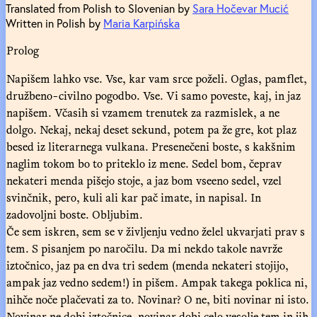
Translated from Polish to Slovenian by
Sara Hočevar Mucić
Written in Polish by
Maria Karpińska
Prolog
Napišem lahko vse. Vse, kar vam srce poželi. Oglas, pamflet,
družbeno-civilno pogodbo. Vse. Vi samo poveste, kaj, in jaz
napišem. Včasih si vzamem trenutek za razmislek, a ne
dolgo. Nekaj, nekaj deset sekund, potem pa že gre, kot plaz
besed iz literarnega vulkana. Presenečeni boste, s kakšnim
naglim tokom bo to priteklo iz mene. Sedel bom, čeprav
nekateri menda pišejo stoje, a jaz bom vseeno sedel, vzel
svinčnik, pero, kuli ali kar pač imate, in napisal. In
zadovoljni boste. Obljubim.
Če sem iskren, sem se v življenju vedno želel ukvarjati prav s
tem. S pisanjem po naročilu. Da mi nekdo takole navrže
iztočnico, jaz pa en dva tri sedem (menda nekateri stojijo,
ampak jaz vedno sedem!) in pišem. Ampak takega poklica ni,
nihče noče plačevati za to. Novinar? O ne, biti novinar ni isto.
Novinar ne dobi iztočnice, novinar dobi celo vesolje tem in jih