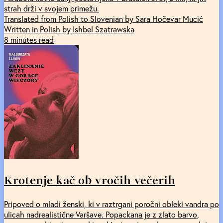
strah drži v svojem primežu.
Translated from Polish to Slovenian by Sara Hočevar Mucić
Written in Polish by Ishbel Szatrawska
8 minutes read
Krotenje kač ob vročih večerih
Pripoved o mladi ženski, ki v raztrgani poročni obleki vandra po
ulicah nadrealistične Varšave. Popackana je z zlato barvo,