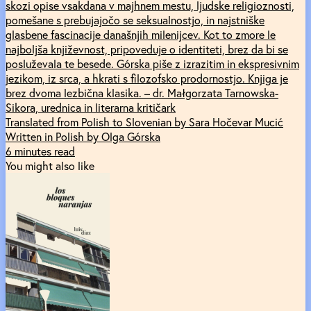
skozi opise vsakdana v majhnem mestu, ljudske religioznosti,
pomešane s prebujajočo se seksualnostjo, in najstniške
glasbene fascinacije današnjih milenijcev. Kot to zmore le
najboljša književnost, pripoveduje o identiteti, brez da bi se
posluževala te besede. Górska piše z izrazitim in ekspresivnim
jezikom, iz srca, a hkrati s filozofsko prodornostjo. Knjiga je
brez dvoma lezbična klasika. – dr. Małgorzata Tarnowska-
Sikora, urednica in literarna kritičark
Translated from Polish to Slovenian by Sara Hočevar Mucić
Written in Polish by Olga Górska
6 minutes read
You might also like