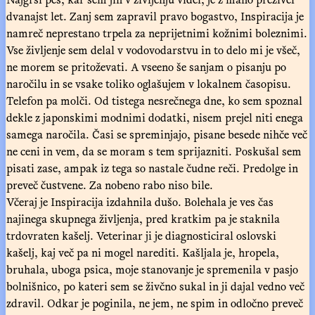
dvanajst let. Zanj sem zapravil pravo bogastvo, Inspiracija je
namreč neprestano trpela za neprijetnimi kožnimi boleznimi.
Vse življenje sem delal v vodovodarstvu in to delo mi je všeč,
ne morem se pritoževati. A vseeno še sanjam o pisanju po
naročilu in se vsake toliko oglašujem v lokalnem časopisu.
Telefon pa molči. Od tistega nesrečnega dne, ko sem spoznal
dekle z japonskimi modnimi dodatki, nisem prejel niti enega
samega naročila. Časi se spreminjajo, pisane besede nihče več
ne ceni in vem, da se moram s tem sprijazniti. Poskušal sem
pisati zase, ampak iz tega so nastale čudne reči. Predolge in
preveč čustvene. Za nobeno rabo niso bile.
Včeraj je Inspiracija izdahnila dušo. Bolehala je ves čas
najinega skupnega življenja, pred kratkim pa je staknila
trdovraten kašelj. Veterinar ji je diagnosticiral oslovski
kašelj, kaj več pa ni mogel narediti. Kašljala je, hropela,
bruhala, uboga psica, moje stanovanje je spremenila v pasjo
bolnišnico, po kateri sem se živčno sukal in ji dajal vedno več
zdravil. Odkar je poginila, ne jem, ne spim in odločno preveč