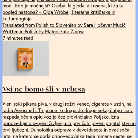
moči. Kdo je močnejši? Oseba, ki gleda, ali oseba, ki za ta
pogled nastopa? – Olga Wróbel, literarna kritičarka in
kulturologinja
Translated from Polish to Slovenian by Sara Hočevar Mucić
Written in Polish by Małgorzata Żarów
9 minutes read
Vsi ne bomo šli v nebesa
V eni roki piksna piva, v drugi rožni venec, cigareta v ustih, na
radiu Aerosmith. Tri punce, ki druga do druge nekaj čutijo, se v
razpadajočem oplu vozijo čez provincialno Poljsko. Ena
pripoveduje o svojem življenju: o prvi šoli, prvem prijateljstvu in
prvi ljubezni. Duhološka odprava v devetdeseta in dvatisoča
leta, na katero se poda pripovedovalka tega romana ceste, se