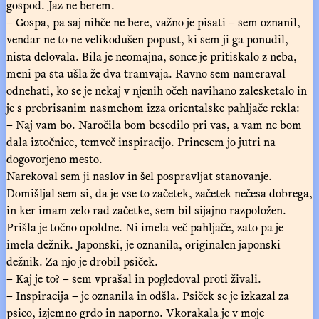
gospod. Jaz ne berem.
– Gospa, pa saj nihče ne bere, važno je pisati – sem oznanil,
vendar ne to ne velikodušen popust, ki sem ji ga ponudil,
nista delovala. Bila je neomajna, sonce je pritiskalo z neba,
meni pa sta ušla že dva tramvaja. Ravno sem nameraval
odnehati, ko se je nekaj v njenih očeh navihano zalesketalo in
je s prebrisanim nasmehom izza orientalske pahljače rekla:
– Naj vam bo. Naročila bom besedilo pri vas, a vam ne bom
dala iztočnice, temveč inspiracijo. Prinesem jo jutri na
dogovorjeno mesto.
Narekoval sem ji naslov in šel pospravljat stanovanje.
Domišljal sem si, da je vse to začetek, začetek nečesa dobrega,
in ker imam zelo rad začetke, sem bil sijajno razpoložen.
Prišla je točno opoldne. Ni imela več pahljače, zato pa je
imela dežnik. Japonski, je oznanila, originalen japonski
dežnik. Za njo je drobil psiček.
– Kaj je to? – sem vprašal in pogledoval proti živali.
– Inspiracija – je oznanila in odšla. Psiček se je izkazal za
psico, izjemno grdo in naporno. Vkorakala je v moje