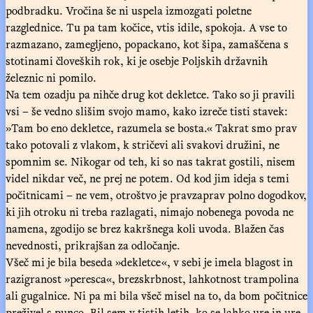
podbradku. Vročina še ni uspela izmozgati poletne
razglednice. Tu pa tam kočice, vtis idile, spokoja. A vse to
razmazano, zamegljeno, popackano, kot šipa, zamaščena s
stotinami človeških rok, ki je osebje Poljskih državnih
železnic ni pomilo.
Na tem ozadju pa nihče drug kot dekletce. Tako so ji pravili
vsi – še vedno slišim svojo mamo, kako izreče tisti stavek:
»Tam bo eno dekletce, razumela se bosta.« Takrat smo prav
tako potovali z vlakom, k stričevi ali svakovi družini, ne
spomnim se. Nikogar od teh, ki so nas takrat gostili, nisem
videl nikdar več, ne prej ne potem. Od kod jim ideja s temi
počitnicami – ne vem, otroštvo je pravzaprav polno dogodkov,
ki jih otroku ni treba razlagati, nimajo nobenega povoda ne
namena, zgodijo se brez kakršnega koli uvoda. Blažen čas
nevednosti, prikrajšan za odločanje.
Všeč mi je bila beseda »dekletce«, v sebi je imela blagost in
razigranost »peresca«, brezskrbnost, lahkotnost trampolina
ali gugalnice. Ni pa mi bila všeč misel na to, da bom počitnice
preživel s punco. Bil sem v tistih letih, ko se lahko ure in ure