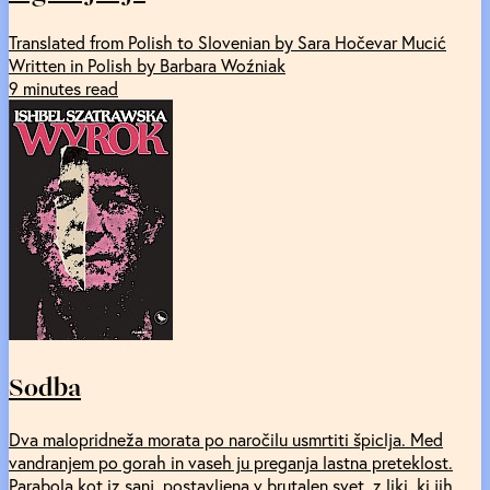
Translated from Polish to Slovenian by Sara Hočevar Mucić
Written in Polish by Barbara Woźniak
9 minutes read
Sodba
Dva malopridneža morata po naročilu usmrtiti špiclja. Med
vandranjem po gorah in vaseh ju preganja lastna preteklost.
Parabola kot iz sanj, postavljena v brutalen svet, z liki, ki jih