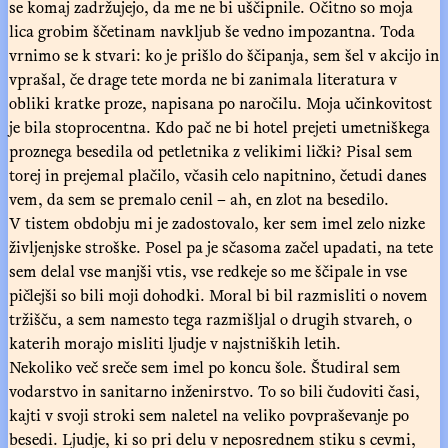
se komaj zadržujejo, da me ne bi uščipnile. Očitno so moja
lica grobim ščetinam navkljub še vedno impozantna. Toda
vrnimo se k stvari: ko je prišlo do ščipanja, sem šel v akcijo in
vprašal, če drage tete morda ne bi zanimala literatura v
obliki kratke proze, napisana po naročilu. Moja učinkovitost
je bila stoprocentna. Kdo pač ne bi hotel prejeti umetniškega
proznega besedila od petletnika z velikimi lički? Pisal sem
torej in prejemal plačilo, včasih celo napitnino, četudi danes
vem, da sem se premalo cenil – ah, en zlot na besedilo.
V tistem obdobju mi je zadostovalo, ker sem imel zelo nizke
življenjske stroške. Posel pa je sčasoma začel upadati, na tete
sem delal vse manjši vtis, vse redkeje so me ščipale in vse
pičlejši so bili moji dohodki. Moral bi bil razmisliti o novem
tržišču, a sem namesto tega razmišljal o drugih stvareh, o
katerih morajo misliti ljudje v najstniških letih.
Nekoliko več sreče sem imel po koncu šole. Študiral sem
vodarstvo in sanitarno inženirstvo. To so bili čudoviti časi,
kajti v svoji stroki sem naletel na veliko povpraševanje po
besedi. Ljudje, ki so pri delu v neposrednem stiku s cevmi,