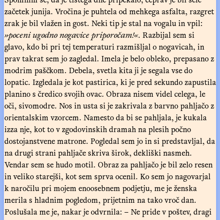
začetek junija. Vročina je puhtela od mehkega asfalta, razgret
zrak je bil vlažen in gost. Neki tip je stal na vogalu in vpil:
»poceni ugodno nogavice priporočam!«
. Razbijal sem si
glavo, kdo bi pri tej temperaturi razmišljal o nogavicah, in
prav takrat sem jo zagledal. Imela je belo obleko, prepasano z
modrim paščkom. Debela, svetla kita ji je segala vse do
lopatic. Izgledala je kot pastirica, ki je pred sekundo zapustila
planino s čredico svojih ovac. Obraza nisem videl celega, le
oči, sivomodre. Nos in usta si je zakrivala z barvno pahljačo z
orientalskim vzorcem. Namesto da bi se pahljala, je kukala
izza nje, kot to v zgodovinskih dramah na plesih počno
dostojanstvene matrone. Pogledal sem jo in si predstavljal, da
na drugi strani pahljače skriva širok, dekliški nasmeh.
Vendar sem se hudo motil. Obraz za pahljačo je bil zelo resen
in veliko starejši, kot sem sprva ocenil. Ko sem jo nagovarjal
k naročilu pri mojem enoosebnem podjetju, me je ženska
merila s hladnim pogledom, prijetnim na tako vroč dan.
Poslušala me je, nakar je odvrnila: – Ne pride v poštev, dragi