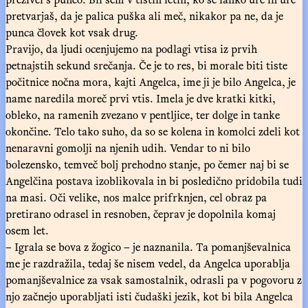
pretvarjaš, da je palica puška ali meč, nikakor pa ne, da je
punca človek kot vsak drug.
Pravijo, da ljudi ocenjujemo na podlagi vtisa iz prvih
petnajstih sekund srečanja. Če je to res, bi morale biti tiste
počitnice nočna mora, kajti Angelca, ime ji je bilo Angelca, je
name naredila moreč prvi vtis. Imela je dve kratki kitki,
obleko, na ramenih zvezano v pentljice, ter dolge in tanke
okončine. Telo tako suho, da so se kolena in komolci zdeli kot
nenaravni gomolji na njenih udih. Vendar to ni bilo
bolezensko, temveč bolj prehodno stanje, po čemer naj bi se
Angelčina postava izoblikovala in bi posledično pridobila tudi
na masi. Oči velike, nos malce prifrknjen, cel obraz pa
pretirano odrasel in resnoben, čeprav je dopolnila komaj
osem let.
– Igrala se bova z žogico – je naznanila. Ta pomanjševalnica
me je razdražila, tedaj še nisem vedel, da Angelca uporablja
pomanjševalnice za vsak samostalnik, odrasli pa v pogovoru z
njo začnejo uporabljati isti čudaški jezik, kot bi bila Angelca