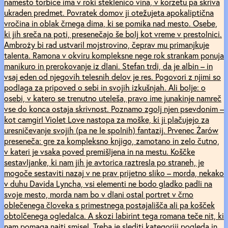
namesto torbice ima v roki steklenico vina, v korzetu pa skriva
ukraden predmet. Povratek domov ji otežujeta apokaliptična
vročina in oblak črnega dima, ki se pomika nad mesto. Osebe,
ki jih sreča na poti, presenečajo še bolj kot vreme v prestolnici.
Ambroży bi rad ustvaril mojstrovino, čeprav mu primanjkuje
talenta. Ramona v okviru kompleksne nege rok strankam ponuja
manikuro in prerokovanje iz dlani. Stefan trdi, da je albin – in
vsaj eden od njegovih telesnih delov je res. Pogovori z njimi so
podlaga za pripoved o sebi in svojih izkušnjah. Ali bolje: o
osebi, v katero se trenutno uteleša, pravo ime junakinje namreč
vse do konca ostaja skrivnost. Poznamo zgolj njen psevdonim –
kot camgirl Violet Love nastopa za moške, ki ji plačujejo za
uresničevanje svojih (pa ne le spolnih) fantazij. Prvenec Żarów
preseneča: gre za kompleksno knjigo, zamotano in zelo čutno,
v kateri je vsaka poved premišljena in na mestu. Koščke
sestavljanke, ki nam jih je avtorica raztresla po straneh, je
mogoče sestaviti nazaj v ne prav prijetno sliko – morda, nekako
v duhu Davida Lyncha, vsi elementi ne bodo gladko padli na
svoje mesto, morda nam bo v dlani ostal portret v črno
oblečenega človeka s primestnega postajališča ali pa košček
obtolčenega ogledalca. A skozi labirint tega romana teče nit, ki
nam pomaga najti smisel. Treba je slediti kategoriji pogleda in