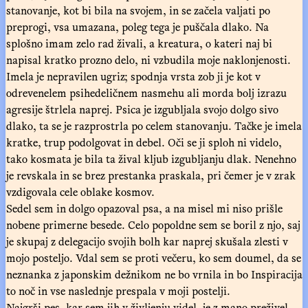
stanovanje, kot bi bila na svojem, in se začela valjati po
preprogi, vsa umazana, poleg tega je puščala dlako. Na
splošno imam zelo rad živali, a kreatura, o kateri naj bi
napisal kratko prozno delo, ni vzbudila moje naklonjenosti.
Imela je nepravilen ugriz; spodnja vrsta zob ji je kot v
odrevenelem psihedeličnem nasmehu ali morda bolj izrazu
agresije štrlela naprej. Psica je izgubljala svojo dolgo sivo
dlako, ta se je razprostrla po celem stanovanju. Tačke je imela
kratke, trup podolgovat in debel. Oči se ji sploh ni videlo,
tako kosmata je bila ta žival kljub izgubljanju dlak. Nenehno
je revskala in se brez prestanka praskala, pri čemer je v zrak
vzdigovala cele oblake kosmov.
Sedel sem in dolgo opazoval psa, a na misel mi niso prišle
nobene primerne besede. Celo popoldne sem se boril z njo, saj
je skupaj z delegacijo svojih bolh kar naprej skušala zlesti v
mojo posteljo. Vdal sem se proti večeru, ko sem doumel, da se
neznanka z japonskim dežnikom ne bo vrnila in bo Inspiracija
to noč in vse naslednje prespala v moji postelji.
Najgrši pes, kar sem jih v življenju videl, je z mano preživel