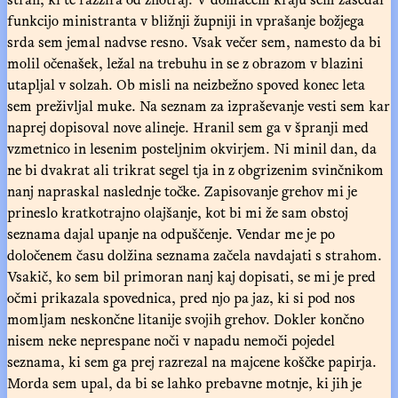
funkcijo ministranta v bližnji župniji in vprašanje božjega
srda sem jemal nadvse resno. Vsak večer sem, namesto da bi
molil očenašek, ležal na trebuhu in se z obrazom v blazini
utapljal v solzah. Ob misli na neizbežno spoved konec leta
sem preživljal muke. Na seznam za izpraševanje vesti sem kar
naprej dopisoval nove alineje. Hranil sem ga v špranji med
vzmetnico in lesenim posteljnim okvirjem. Ni minil dan, da
ne bi dvakrat ali trikrat segel tja in z obgrizenim svinčnikom
nanj napraskal naslednje točke. Zapisovanje grehov mi je
prineslo kratkotrajno olajšanje, kot bi mi že sam obstoj
seznama dajal upanje na odpuščenje. Vendar me je po
določenem času dolžina seznama začela navdajati s strahom.
Vsakič, ko sem bil primoran nanj kaj dopisati, se mi je pred
očmi prikazala spovednica, pred njo pa jaz, ki si pod nos
momljam neskončne litanije svojih grehov. Dokler končno
nisem neke neprespane noči v napadu nemoči pojedel
seznama, ki sem ga prej razrezal na majcene koščke papirja.
Morda sem upal, da bi se lahko prebavne motnje, ki jih je