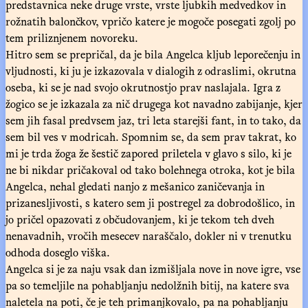
predstavnica neke druge vrste, vrste ljubkih medvedkov in
rožnatih balončkov, vpričo katere je mogoče posegati zgolj po
tem priliznjenem novoreku.
Hitro sem se prepričal, da je bila Angelca kljub leporečenju in
vljudnosti, ki ju je izkazovala v dialogih z odraslimi, okrutna
oseba, ki se je nad svojo okrutnostjo prav naslajala. Igra z
žogico se je izkazala za nič drugega kot navadno zabijanje, kjer
sem jih fasal predvsem jaz, tri leta starejši fant, in to tako, da
sem bil ves v modricah. Spomnim se, da sem prav takrat, ko
mi je trda žoga že šestič zapored priletela v glavo s silo, ki je
ne bi nikdar pričakoval od tako bolehnega otroka, kot je bila
Angelca, nehal gledati nanjo z mešanico zaničevanja in
prizanesljivosti, s katero sem ji postregel za dobrodošlico, in
jo pričel opazovati z občudovanjem, ki je tekom teh dveh
nenavadnih, vročih mesecev naraščalo, dokler ni v trenutku
odhoda doseglo viška.
Angelca si je za naju vsak dan izmišljala nove in nove igre, vse
pa so temeljile na pohabljanju nedolžnih bitij, na katere sva
naletela na poti, če je teh primanjkovalo, pa na pohabljanju