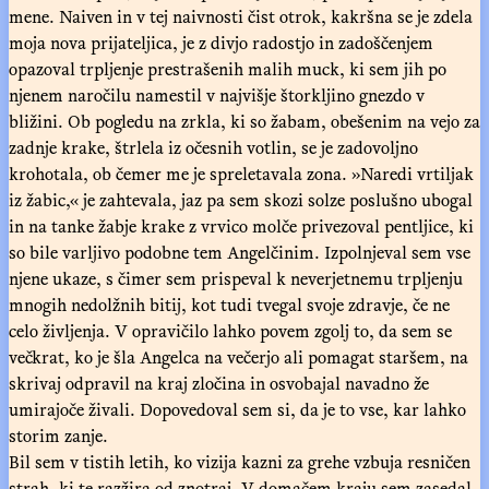
mene. Naiven in v tej naivnosti čist otrok, kakršna se je zdela
moja nova prijateljica, je z divjo radostjo in zadoščenjem
opazoval trpljenje prestrašenih malih muck, ki sem jih po
njenem naročilu namestil v najvišje štorkljino gnezdo v
bližini. Ob pogledu na zrkla, ki so žabam, obešenim na vejo za
zadnje krake, štrlela iz očesnih votlin, se je zadovoljno
krohotala, ob čemer me je spreletavala zona. »Naredi vrtiljak
iz žabic,« je zahtevala, jaz pa sem skozi solze poslušno ubogal
in na tanke žabje krake z vrvico molče privezoval pentljice, ki
so bile varljivo podobne tem Angelčinim. Izpolnjeval sem vse
njene ukaze, s čimer sem prispeval k neverjetnemu trpljenju
mnogih nedolžnih bitij, kot tudi tvegal svoje zdravje, če ne
celo življenja. V opravičilo lahko povem zgolj to, da sem se
večkrat, ko je šla Angelca na večerjo ali pomagat staršem, na
skrivaj odpravil na kraj zločina in osvobajal navadno že
umirajoče živali. Dopovedoval sem si, da je to vse, kar lahko
storim zanje.
Bil sem v tistih letih, ko vizija kazni za grehe vzbuja resničen
strah, ki te razžira od znotraj. V domačem kraju sem zasedal