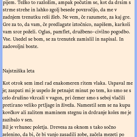
pijem. Težko to razložim, ampak počutim se, kot da drsim s
strme strehe in lahko zgolj besede povzročijo, da me v
zadnjem trenutku reši žleb. Ne vem, če razumete, za kaj gre.
Gre za to, da vam, če predlagate iztočnico, napišem, karkoli
vam srce poželi. Oglas, pamflet, družbeno-civilno pogodbo.
Vse. Usedel se bom, se za trenutek zamislil in napisal. In
zadovoljni boste.
Najstniška leta
Kot otrok sem imel rad enakomeren ritem vlaka. Uspaval me
je; zaspati mi je uspelo že petnajst minut po tem, ko smo se s
celo družino vkrcali v vagon, pri čemer smo s seboj vlačili
pretirano veliko prtljage in živeža. Namestil sem se na kupu
kovčkov ali zalitem maminem stegnu in drdranje koles me je
zazibalo v sen.
Bil je vrhunec poletja. Drevesa za oknom s tako sočno
zelenino, da bi, če bi vanjo zasadili zobe, začela mezeti po