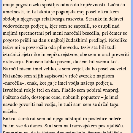
imajo pogosto zelo spoštljiv odnos do književnosti. Lačni so
umetnosti, in ta lakota je poganjala moj posel v kratkem
obdobju njegovega relativnega razcveta. Stranke in delavci
vodovodnega podjetja, kjer sem se zaposlil, so osupli nad
mojimi spretnostmi pri meni naročali besedila, pri čemer so
pogosto prišli na dan z najbolj čudaškimi predlogi. Nekoliko
težav mi je povzročila oda plinovodu. Izziv sta bili tudi
iztočnici »jetrnik« in »epikurejstvo«, obe sem moral preveriti
v slovarju. Ponosno lahko povem, da sem bil vsemu kos.
Naročil nisem imel veliko, a sem verjel, da bo posel zacvetel.
Natančno sem si jih zapisoval v rdeč zvezek z napisom
»naročila«, enak, kot ga je imel vodja našega podjetja.
Izvedbeni rok je štel en dan. Plačilo sem pobiral vnaprej.
Pošteno delo, dostopne cene, nobenih popustov – je imel
navado govoriti naš vodja, in tudi sam sem se držal tega
načela.
Enkrat samkrat sem od njega odstopil in posledice boleče
čutim vse do danes. Stal sem na tramvajskem postajališču.
Spomnim se, da je tistega dne pripekalo, čeprav je bil šele