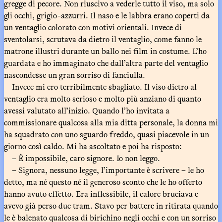
gregge di pecore. Non riuscivo a vederle tutto il viso, ma solo
gli occhi, grigio-azzurri. Il naso e le labbra erano coperti da
un ventaglio colorato con motivi orientali. Invece di
sventolarsi, scrutava da dietro il ventaglio, come fanno le
matrone illustri durante un ballo nei film in costume. L’ho
guardata e ho immaginato che dall’altra parte del ventaglio
nascondesse un gran sorriso di fanciulla.
Invece mi ero terribilmente sbagliato. Il viso dietro al
ventaglio era molto serioso e molto più anziano di quanto
avessi valutato all’inizio. Quando l’ho invitata a
commissionare qualcosa alla mia ditta personale, la donna mi
ha squadrato con uno sguardo freddo, quasi piacevole in un
giorno così caldo. Mi ha ascoltato e poi ha risposto:
– È impossibile, caro signore. Io non leggo.
– Signora, nessuno legge, l’importante è scrivere – le ho
detto, ma né questo né il generoso sconto che le ho offerto
hanno avuto effetto. Era inflessibile, il calore bruciava e
avevo già perso due tram. Stavo per battere in ritirata quando
le è balenato qualcosa di birichino negli occhi e con un sorriso