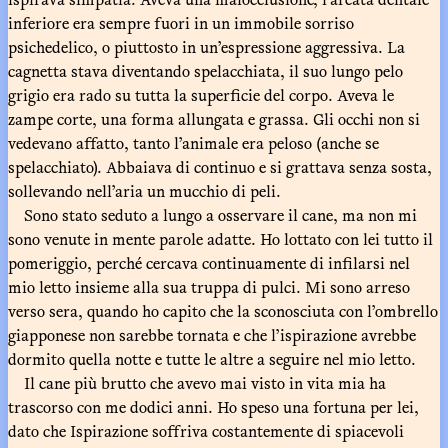
inferiore era sempre fuori in un immobile sorriso
psichedelico, o piuttosto in un’espressione aggressiva. La
cagnetta stava diventando spelacchiata, il suo lungo pelo
grigio era rado su tutta la superficie del corpo. Aveva le
zampe corte, una forma allungata e grassa. Gli occhi non si
vedevano affatto, tanto l’animale era peloso (anche se
spelacchiato). Abbaiava di continuo e si grattava senza sosta,
sollevando nell’aria un mucchio di peli.
Sono stato seduto a lungo a osservare il cane, ma non mi
sono venute in mente parole adatte. Ho lottato con lei tutto il
pomeriggio, perché cercava continuamente di infilarsi nel
mio letto insieme alla sua truppa di pulci. Mi sono arreso
verso sera, quando ho capito che la sconosciuta con l’ombrello
giapponese non sarebbe tornata e che l’ispirazione avrebbe
dormito quella notte e tutte le altre a seguire nel mio letto.
Il cane più brutto che avevo mai visto in vita mia ha
trascorso con me dodici anni. Ho speso una fortuna per lei,
dato che Ispirazione soffriva costantemente di spiacevoli