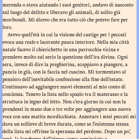
merenda o stava aiutando i suoi genitori, andavo di nascosto
sul luogo del delitto e liberavo gli animali, di solito già
moribondi. Mi dicevo che era tutto ciò che potevo fare per
loro.
Avevo quell’età in cui la visione del castigo per i peccati
evoca una reale e lacerante paura interiore. Nella mia città
natale facevo il chierichetto in una parrocchia vicina e
prendevo molto sul serio la questione dell’ira divina. Ogni
sera, invece di dire la preghierina, scoppiavo a piangere, a
pancia in giù, con la faccia nel cuscino. Mi tormentavo al
pensiero dell’inevitabile confessione alla fine dell’estate.
Continuavo ad aggiungere nuovi elementi al mio conto di
coscienza. Tenevo la lista nello spazio tra il materasso e la
struttura in legno del letto. Non c’era giorno in cui non la
prendessi in mano due o tre volte per aggiungere una nuova
voce con una matita mordicchiata. Annotare i miei peccati mi
dava un sollievo di breve durata, come se l’esistenza stessa
della lista mi offrisse la speranza del perdono. Dopo un po’,
però, la lunghezza dell’elenco aveva cominciato a