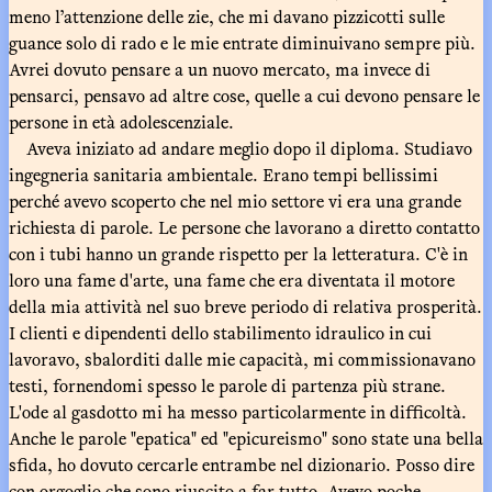
meno l’attenzione delle zie, che mi davano pizzicotti sulle
guance solo di rado e le mie entrate diminuivano sempre più.
Avrei dovuto pensare a un nuovo mercato, ma invece di
pensarci, pensavo ad altre cose, quelle a cui devono pensare le
persone in età adolescenziale.
Aveva iniziato ad andare meglio dopo il diploma. Studiavo
ingegneria sanitaria ambientale. Erano tempi bellissimi
perché avevo scoperto che nel mio settore vi era una grande
richiesta di parole. Le persone che lavorano a diretto contatto
con i tubi hanno un grande rispetto per la letteratura. C'è in
loro una fame d'arte, una fame che era diventata il motore
della mia attività nel suo breve periodo di relativa prosperità.
I clienti e dipendenti dello stabilimento idraulico in cui
lavoravo, sbalorditi dalle mie capacità, mi commissionavano
testi, fornendomi spesso le parole di partenza più strane.
L'ode al gasdotto mi ha messo particolarmente in difficoltà.
Anche le parole "epatica" ed "epicureismo" sono state una bella
sfida, ho dovuto cercarle entrambe nel dizionario. Posso dire
con orgoglio che sono riuscito a far tutto. Avevo poche