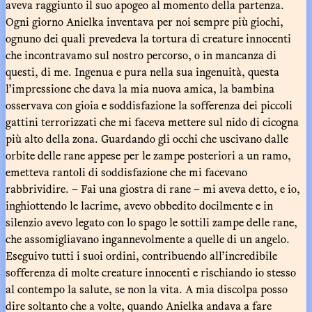
aveva raggiunto il suo apogeo al momento della partenza.
Ogni giorno Anielka inventava per noi sempre più giochi,
ognuno dei quali prevedeva la tortura di creature innocenti
che incontravamo sul nostro percorso, o in mancanza di
questi, di me. Ingenua e pura nella sua ingenuità, questa
l’impressione che dava la mia nuova amica, la bambina
osservava con gioia e soddisfazione la sofferenza dei piccoli
gattini terrorizzati che mi faceva mettere sul nido di cicogna
più alto della zona. Guardando gli occhi che uscivano dalle
orbite delle rane appese per le zampe posteriori a un ramo,
emetteva rantoli di soddisfazione che mi facevano
rabbrividire. – Fai una giostra di rane – mi aveva detto, e io,
inghiottendo le lacrime, avevo obbedito docilmente e in
silenzio avevo legato con lo spago le sottili zampe delle rane,
che assomigliavano ingannevolmente a quelle di un angelo.
Eseguivo tutti i suoi ordini, contribuendo all’incredibile
sofferenza di molte creature innocenti e rischiando io stesso
al contempo la salute, se non la vita. A mia discolpa posso
dire soltanto che a volte, quando Anielka andava a fare