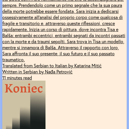
sempre. Prendendolo come un primo segnale che la sua paura
della morte potrebbe essere fondata, Sara inizia a dedicarsi
ossessivamente all’analisi del proprio corpo come qualcosa di
fragile e transitorio e, attraverso queste riflessioni, cresce
rapidamente. Inizia un corso di pittura, dove incontra Tisa e
Balša: entrambi eccentrici, entrambi segnati da incontri passati
con la morte e da traumi sepolti. Sara trova in Tisa un modello,
mentre si innamora di Balša. Attraverso il rapporto con loro,
Sara affronta il suo presente, il suo futuro e il suo passato
traumatico.
Translated from Serbian to Italian by Katarina Mitić
Written in Serbian by Nađa Petrović
11 minutes read