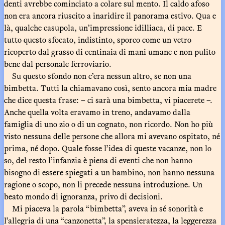
denti avrebbe cominciato a colare sul mento. Il caldo afoso
non era ancora riuscito a inaridire il panorama estivo. Qua e
là, qualche casupola, un’impressione idilliaca, di pace. E
tutto questo sfocato, indistinto, sporco come un vetro
ricoperto dal grasso di centinaia di mani umane e non pulito
bene dal personale ferroviario.
Su questo sfondo non c’era nessun altro, se non una
bimbetta. Tutti la chiamavano così, sento ancora mia madre
che dice questa frase: – ci sarà una bimbetta, vi piacerete –.
Anche quella volta eravamo in treno, andavamo dalla
famiglia di uno zio o di un cognato, non ricordo. Non ho più
visto nessuna delle persone che allora mi avevano ospitato, né
prima, né dopo. Quale fosse l’idea di queste vacanze, non lo
so, del resto l’infanzia è piena di eventi che non hanno
bisogno di essere spiegati a un bambino, non hanno nessuna
ragione o scopo, non li precede nessuna introduzione. Un
beato mondo di ignoranza, privo di decisioni.
Mi piaceva la parola “bimbetta”, aveva in sé sonorità e
l’allegria di una “canzonetta”, la spensieratezza, la leggerezza