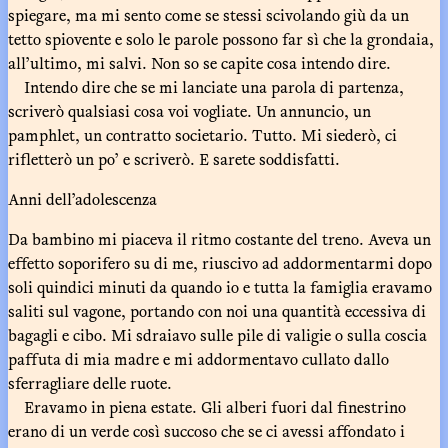
spiegare, ma mi sento come se stessi scivolando giù da un
tetto spiovente e solo le parole possono far sì che la grondaia,
all’ultimo, mi salvi. Non so se capite cosa intendo dire.
Intendo dire che se mi lanciate una parola di partenza,
scriverò qualsiasi cosa voi vogliate. Un annuncio, un
pamphlet, un contratto societario. Tutto. Mi siederò, ci
rifletterò un po’ e scriverò. E sarete soddisfatti.
Anni dell’adolescenza
Da bambino mi piaceva il ritmo costante del treno. Aveva un
effetto soporifero su di me, riuscivo ad addormentarmi dopo
soli quindici minuti da quando io e tutta la famiglia eravamo
saliti sul vagone, portando con noi una quantità eccessiva di
bagagli e cibo. Mi sdraiavo sulle pile di valigie o sulla coscia
paffuta di mia madre e mi addormentavo cullato dallo
sferragliare delle ruote.
Eravamo in piena estate. Gli alberi fuori dal finestrino
erano di un verde così succoso che se ci avessi affondato i