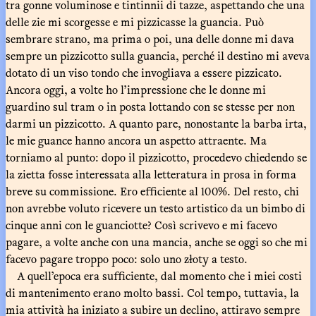
tra gonne voluminose e tintinnii di tazze, aspettando che una
delle zie mi scorgesse e mi pizzicasse la guancia. Può
sembrare strano, ma prima o poi, una delle donne mi dava
sempre un pizzicotto sulla guancia, perché il destino mi aveva
dotato di un viso tondo che invogliava a essere pizzicato.
Ancora oggi, a volte ho l’impressione che le donne mi
guardino sul tram o in posta lottando con se stesse per non
darmi un pizzicotto. A quanto pare, nonostante la barba irta,
le mie guance hanno ancora un aspetto attraente. Ma
torniamo al punto: dopo il pizzicotto, procedevo chiedendo se
la zietta fosse interessata alla letteratura in prosa in forma
breve su commissione. Ero efficiente al 100%. Del resto, chi
non avrebbe voluto ricevere un testo artistico da un bimbo di
cinque anni con le guanciotte? Così scrivevo e mi facevo
pagare, a volte anche con una mancia, anche se oggi so che mi
facevo pagare troppo poco: solo uno złoty a testo.
A quell’epoca era sufficiente, dal momento che i miei costi
di mantenimento erano molto bassi. Col tempo, tuttavia, la
mia attività ha iniziato a subire un declino, attiravo sempre