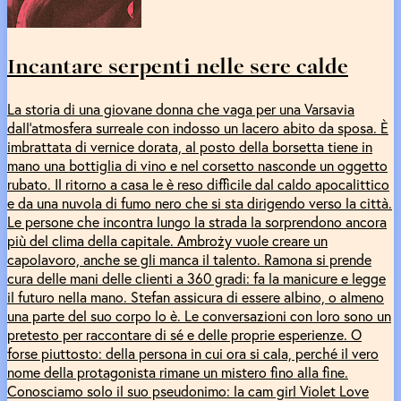
Incantare serpenti nelle sere calde
La storia di una giovane donna che vaga per una Varsavia
dall'atmosfera surreale con indosso un lacero abito da sposa. È
imbrattata di vernice dorata, al posto della borsetta tiene in
mano una bottiglia di vino e nel corsetto nasconde un oggetto
rubato. Il ritorno a casa le è reso difficile dal caldo apocalittico
e da una nuvola di fumo nero che si sta dirigendo verso la città.
Le persone che incontra lungo la strada la sorprendono ancora
più del clima della capitale. Ambroży vuole creare un
capolavoro, anche se gli manca il talento. Ramona si prende
cura delle mani delle clienti a 360 gradi: fa la manicure e legge
il futuro nella mano. Stefan assicura di essere albino, o almeno
una parte del suo corpo lo è. Le conversazioni con loro sono un
pretesto per raccontare di sé e delle proprie esperienze. O
forse piuttosto: della persona in cui ora si cala, perché il vero
nome della protagonista rimane un mistero fino alla fine.
Conosciamo solo il suo pseudonimo: la cam girl Violet Love