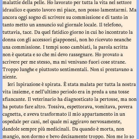
malattie della pelle. Ho lavorato per tutta la vita nel settore
idraulico e questo lavoro mi piace, non posso lamentarmi. Ma
ancora oggi sogno di scrivere su commissione e di tanto in
tanto metto un annuncio sul giornale locale. Il telefono,
tuttavia, tace. Da quel fatidico giorno in cui ho incontrato la
donna con gli accessori giapponesi, non ho ricevuto neanche
una commissione. I tempi sono cambiati, la parola scritta
non è quotata e so che mi devo rassegnare. Ho provato a
scrivere per me stesso, ma mi venivano fuori cose strane.
Troppo lunghe e piuttosto sentimentali. Non si prestavano a
niente.
Ieri Ispirazione è spirata. È stata malata per tutta la nostra
vita insieme, e nell’ultimo periodo era in preda a una tosse
sfiancante. Il veterinario ha diagnosticato la pertosse, ma non
ha potuto fare altro. Tossiva, espettorava, vomitava, povera
cagnetta, e aveva trasformato il mio appartamento in un
ospedale per cani, nel quale mi aggiravo nervosamente,
dandole sempre più medicinali. Da quando è morta, non
mangio, non dormo e bevo decisamente troppo. Non me lo so