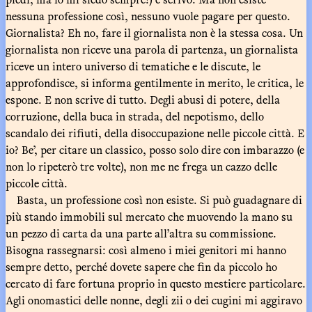
nessuna professione così, nessuno vuole pagare per questo.
Giornalista? Eh no, fare il giornalista non è la stessa cosa. Un
giornalista non riceve una parola di partenza, un giornalista
riceve un intero universo di tematiche e le discute, le
approfondisce, si informa gentilmente in merito, le critica, le
espone. E non scrive di tutto. Degli abusi di potere, della
corruzione, della buca in strada, del nepotismo, dello
scandalo dei rifiuti, della disoccupazione nelle piccole città. E
io? Be’, per citare un classico, posso solo dire con imbarazzo (e
non lo ripeterò tre volte), non me ne frega un cazzo delle
piccole città.
Basta, un professione così non esiste. Si può guadagnare di
più stando immobili sul mercato che muovendo la mano su
un pezzo di carta da una parte all’altra su commissione.
Bisogna rassegnarsi: così almeno i miei genitori mi hanno
sempre detto, perché dovete sapere che fin da piccolo ho
cercato di fare fortuna proprio in questo mestiere particolare.
Agli onomastici delle nonne, degli zii o dei cugini mi aggiravo