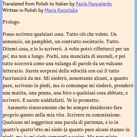
Translated from Polish to Italian by
Paola Pappalardo
Written in Polish by
Maria Karpińska
Prologo.
Posso scrivere qualsiasi cosa. Tutto ciò che volete. Un
annuncio, un pamphlet, un contratto societario. Tutto.
Ditemi cosa, e io lo scriverò. A volte potrò rifletterci per un
po’, ma non a lungo. Pochi, una manciata di secondi, e poi
tutto scorrerà come una valanga di parole da un vulcano
letterario. Sarete sorpresi della velocità con cui il tutto
fuoriuscirà da me. Mi siederò, nonostante alcuni, a quanto
pare, scrivano in piedi, ma io comunque mi siederò, prenderò
una matita, una penna, una biro o qualsiasi cosa abbiate, e
scriverò. E sarete soddisfatti. Ve lo prometto.
Ammetto sinceramente che ho sempre desiderato fare
proprio questo nella mia vita. Scrivere su commissione.
Qualcuno mi suggerisce una parola di partenza, e io in
quattr’e quattr’otto mi siedo (a quanto pare alcuni stanno in
piedi, ma io mi siedo sempre!) e scrivo. Ma non esiste