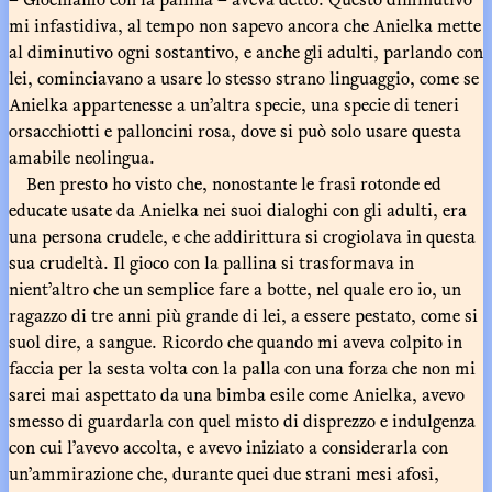
mi infastidiva, al tempo non sapevo ancora che Anielka mette
al diminutivo ogni sostantivo, e anche gli adulti, parlando con
lei, cominciavano a usare lo stesso strano linguaggio, come se
Anielka appartenesse a un’altra specie, una specie di teneri
orsacchiotti e palloncini rosa, dove si può solo usare questa
amabile neolingua.
Ben presto ho visto che, nonostante le frasi rotonde ed
educate usate da Anielka nei suoi dialoghi con gli adulti, era
una persona crudele, e che addirittura si crogiolava in questa
sua crudeltà. Il gioco con la pallina si trasformava in
nient’altro che un semplice fare a botte, nel quale ero io, un
ragazzo di tre anni più grande di lei, a essere pestato, come si
suol dire, a sangue. Ricordo che quando mi aveva colpito in
faccia per la sesta volta con la palla con una forza che non mi
sarei mai aspettato da una bimba esile come Anielka, avevo
smesso di guardarla con quel misto di disprezzo e indulgenza
con cui l’avevo accolta, e avevo iniziato a considerarla con
un’ammirazione che, durante quei due strani mesi afosi,