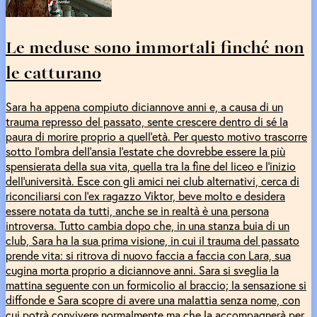
Le meduse sono immortali finché non
le catturano
Sara ha appena compiuto diciannove anni e, a causa di un
trauma represso del passato, sente crescere dentro di sé la
paura di morire proprio a quell’età. Per questo motivo trascorre
sotto l’ombra dell’ansia l’estate che dovrebbe essere la più
spensierata della sua vita, quella tra la fine del liceo e l’inizio
dell’università. Esce con gli amici nei club alternativi, cerca di
riconciliarsi con l’ex ragazzo Viktor, beve molto e desidera
essere notata da tutti, anche se in realtà è una persona
introversa. Tutto cambia dopo che, in una stanza buia di un
club, Sara ha la sua prima visione, in cui il trauma del passato
prende vita: si ritrova di nuovo faccia a faccia con Lara, sua
cugina morta proprio a diciannove anni. Sara si sveglia la
mattina seguente con un formicolio al braccio; la sensazione si
diffonde e Sara scopre di avere una malattia senza nome, con
cui potrà convivere normalmente ma che la accompagnerà per