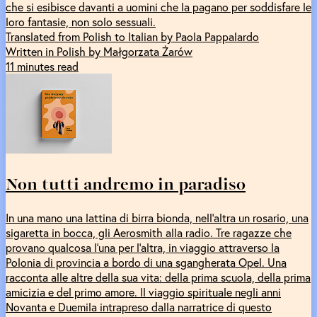
che si esibisce davanti a uomini che la pagano per soddisfare le
loro fantasie, non solo sessuali.
Translated from Polish to Italian by Paola Pappalardo
Written in Polish by Małgorzata Żarów
11 minutes read
Non tutti andremo in paradiso
In una mano una lattina di birra bionda, nell’altra un rosario, una
sigaretta in bocca, gli Aerosmith alla radio. Tre ragazze che
provano qualcosa l’una per l’altra, in viaggio attraverso la
Polonia di provincia a bordo di una sgangherata Opel. Una
racconta alle altre della sua vita: della prima scuola, della prima
amicizia e del primo amore. Il viaggio spirituale negli anni
Novanta e Duemila intrapreso dalla narratrice di questo