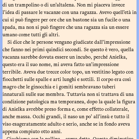
di un trampolino o di un’altalena. Non mi piaceva invece
l’idea di passare le vacanze con una ragazza. Avevo quell’età in
cui si può fingere per ore che un bastone sia un fucile o una
spada, ma non si può fingere che una ragazza sia un essere
umano come tutti gli altri.
Si dice che le persone vengano giudicate dall’impressione
che fanno nei primi quindici secondi. Se questo è vero, quella
vacanza sarebbe dovuta essere un incubo, perché Anielka,
questo era il suo nome, mi aveva fatto un’impressione
terribile. Aveva due trecce color topo, un vestitino legato con
fiocchetti sulle spalle e arti lunghi e sottili. Il corpo era così
magro che le ginocchia e i gomiti sembravano tuberi
innaturali sulle sue membra. Tuttavia non si trattava di una
condizione patologica ma temporanea, dopo la quale la figura
di Anielka avrebbe preso forma e, come effetto collaterale,
anche massa. Occhi grandi, il naso un po’ all’insù e tutto il
viso esageratamente adulto e serio, anche se in fondo aveva
appena compiuto otto anni.
– Giochiamo con la pallina – aveva detto. Questo diminutivo