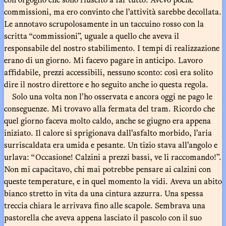
commissioni, ma ero convinto che l’attività sarebbe decollata.
Le annotavo scrupolosamente in un taccuino rosso con la
scritta “commissioni”, uguale a quello che aveva il
responsabile del nostro stabilimento. I tempi di realizzazione
erano di un giorno. Mi facevo pagare in anticipo. Lavoro
affidabile, prezzi accessibili, nessuno sconto: così era solito
dire il nostro direttore e ho seguito anche io questa regola.
Solo una volta non l’ho osservata e ancora oggi ne pago le
conseguenze. Mi trovavo alla fermata del tram. Ricordo che
quel giorno faceva molto caldo, anche se giugno era appena
iniziato. Il calore si sprigionava dall’asfalto morbido, l’aria
surriscaldata era umida e pesante. Un tizio stava all’angolo e
urlava: “Occasione! Calzini a prezzi bassi, ve li raccomando!”.
Non mi capacitavo, chi mai potrebbe pensare ai calzini con
queste temperature, e in quel momento la vidi. Aveva un abito
bianco stretto in vita da una cintura azzurra. Una spessa
treccia chiara le arrivava fino alle scapole. Sembrava una
pastorella che aveva appena lasciato il pascolo con il suo