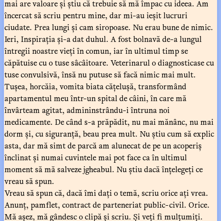
mai are valoare și știu că trebuie să mă împac cu ideea. Am
încercat să scriu pentru mine, dar mi-au ieșit lucruri
ciudate. Prea lungi și cam siropoase. Nu erau bune de nimic.
Ieri, Inspirația și-a dat duhul. A fost bolnavă de-a lungul
întregii noastre vieți în comun, iar în ultimul timp se
căpătuise cu o tuse sâcâitoare. Veterinarul o diagnosticase cu
tuse convulsivă, însă nu putuse să facă nimic mai mult.
Tușea, horcăia, vomita biata cățelușă, transformând
apartamentul meu într-un spital de câini, în care mă
învârteam agitat, admininstrându-i întruna noi
medicamente. De când s-a prăpădit, nu mai mănânc, nu mai
dorm și, cu siguranță, beau prea mult. Nu știu cum să explic
asta, dar mă simt de parcă am alunecat de pe un acoperiș
înclinat și numai cuvintele mai pot face ca în ultimul
moment să mă salveze jgheabul. Nu știu dacă înțelegeți ce
vreau să spun.
Vreau să spun că, dacă îmi dați o temă, scriu orice ați vrea.
Anunț, pamflet, contract de parteneriat public-civil. Orice.
Mă așez, mă gândesc o clipă și scriu. Și veți fi mulțumiți.