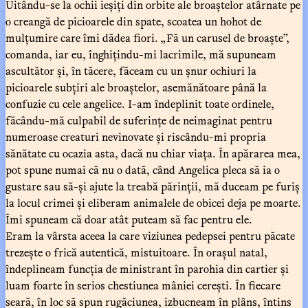
Uitându-se la ochii ieșiți din orbite ale broaștelor atârnate pe
o creangă de picioarele din spate, scoatea un hohot de
mulțumire care îmi dădea fiori. „Fă un carusel de broaște”,
comanda, iar eu, înghițindu-mi lacrimile, mă supuneam
ascultător și, în tăcere, făceam cu un șnur ochiuri la
picioarele subțiri ale broaștelor, asemănătoare până la
confuzie cu cele angelice. I-am îndeplinit toate ordinele,
făcându-mă culpabil de suferințe de neimaginat pentru
numeroase creaturi nevinovate și riscându-mi propria
sănătate cu ocazia asta, dacă nu chiar viața. În apărarea mea,
pot spune numai că nu o dată, când Angelica pleca să ia o
gustare sau să-și ajute la treabă părinții, mă duceam pe furiș
la locul crimei și eliberam animalele de obicei deja pe moarte.
Îmi spuneam că doar atât puteam să fac pentru ele.
Eram la vârsta aceea la care viziunea pedepsei pentru păcate
trezește o frică autentică, mistuitoare. În orașul natal,
îndeplineam funcția de ministrant în parohia din cartier și
luam foarte în serios chestiunea mâniei cerești. În fiecare
seară, în loc să spun rugăciunea, izbucneam în plâns, întins