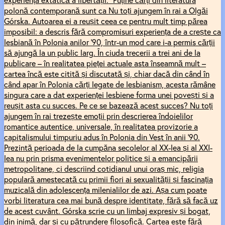
polonă contemporană sunt ca Nu toți ajungem în rai a Olgăi
Górska. Autoarea ei a reușit ceea ce pentru mult timp părea
imposibil: a descris fără compromisuri experiența de a crește ca
lesbiană în Polonia anilor '90, într-un mod care i-a permis cărții
să ajungă la un public larg. În ciuda trecerii a trei ani de la
publicare – în realitatea pieței actuale asta înseamnă mult –
cartea încă este citită și discutată și, chiar dacă din când în
când apar în Polonia cărți legate de lesbianism, acesta rămâne
singura care a dat experienței lesbiene forma unei povești și a
reușit asta cu succes. Pe ce se bazează acest succes? Nu toți
ajungem în rai trezește emoții prin descrierea îndoielilor
romantice autentice, universale, în realitatea provizorie a
capitalismului timpuriu adus în Polonia din Vest în anii '90.
Prezintă perioada de la cumpăna secolelor al XX-lea și al XXI-
lea nu prin prisma evenimentelor politice și a emancipării
metropolitane, ci descriind cotidianul unui oraș mic, religia
populară amestecată cu primii fiori ai sexualității și fascinația
muzicală din adolescența milenialilor de azi. Așa cum poate
vorbi literatura cea mai bună despre identitate, fără să facă uz
de acest cuvânt. Górska scrie cu un limbaj expresiv și bogat,
din inimă, dar și cu pătrundere filosofică. Cartea este fără