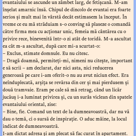
evantaiului se ascunde un zâmbet larg, de fetișcană. M-am
înșelat amarnic însă. Chipul de dincolo de evantai era foarte
serios și mult mai în vârstă decât estimasem la început. În
vreme ce eu mă străduiam s-o conving să plaseze o comandă
către firma mea cu acționar unic, femeia mă cântărea cu o
privire rece, binevenită într-o zi atât de toridă. M-a ascultat
ea cât m-a ascultat, după care mi-a scurtat-o:
– Exclus, stimate domnule. Eu nu citesc.
– Dragă doamnă, permiteți-mi, nimeni nu citește, important
e să scrii – am declarat, dar nici asta, nici reducerea
generoasă pe care i-am oferit-o nu au avut niciun efect. Era
neînduplecată, arșița se revărsa din cer și mai pierdusem și
două tramvaie. Eram pe cale să mă retrag, când un licăr
jucăuș i-a luminat privirea și, cu un surâs viclean din spatele
evantaiului oriental, zise:
– Bine, fie. Comand un text de la dumneavoastră, dar nu vă
dau o temă, ci o sursă de inspirație. O aduc mâine, la locul
indicat de dumneavoastră.
I-am dictat adresa și am plecat să fac curat în apartament.