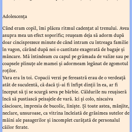
Adolescența
Când eram copil, îmi plăcea ritmul cadențat al trenului. Avea
asupra mea un efect soporific; reușeam deja să adorm după
doar cincisprezece minute de când intram cu întreaga familie
în vagon, cărând după noi o cantitate exagerată de bagaje și
mâncare. Mă întindeam cu capul pe grămada de valize sau pe
coapsele plinuțe ale mamei și adormeam legănat de zgomotul
roților.
Vara era în toi. Copacii verzi pe fereastră erau de o verdeață
atât de suculentă, că dacă ți-ai fi înfipt dinții în ea, ar fi
început să ți se scurgă seva pe bărbie. Căldurile nu reușiseră
încă să pustiască peisajele de vară. Ici și colo, niscaiva
căscioare, impresia de bucolic, liniște. Și toate astea, mânjite,
neclare, unsuroase, ca vitrina încleiată de grăsimea sutelor de
mâini ale pasagerilor și incomplet curățată de personalul
căilor ferate.