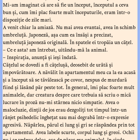
Mi-am imaginat că are să fie un început, începutul a ceva
bun și, cum îmi plac foarte mult începuturile, eram într-o
dispoziție de zile mari.
A venit chiar la amiază. Nu mai avea evantai, avea în schimb
umbreluță. Japoneză, așa cum ea însăși a precizat,
umbreluță japoneză originală. În spatele ei tropăia un cățel.
– Ce e asta? am întrebat, uitându-mă la animal.
– Inspirația, anunță și ieși îndată.
Cățelul se dovedi a fi cățelușă, deosebit de urâtă și
împovărătoare. A năvălit în apartamentul meu ca la ea acasă
și a început să se tăvălească pe covor, nespus de murdară
fiind și lăsând păr peste tot. În general, îmi plac foarte mult
animalele, dar creatura despre care trebuia să scriu o mică
lucrare în proză nu-mi stârnea nicio simpatie. Avea o
malocluzie, dinții de jos erau dezgoliți tot timpul într-un
rânjet psihedelic înghețat sau mai degrabă într-o expresie
agresivă. Năpârlea, părul ei lung și gri se răspândea prin tot
apartamentul. Avea labele scurte, corpul lung și greoi. Ochii
nu i se vedeau deloc, așa de păros era animalul, în ciuda