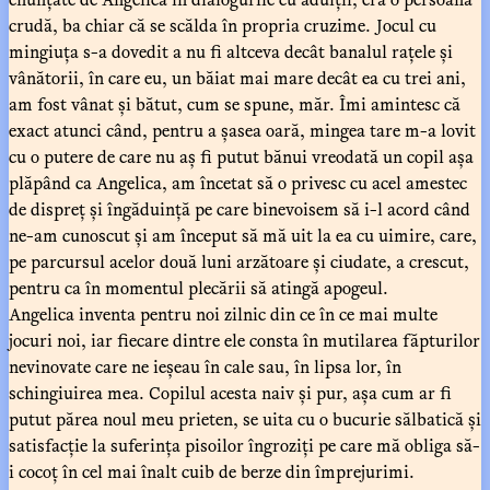
crudă, ba chiar că se scălda în propria cruzime. Jocul cu
mingiuța s-a dovedit a nu fi altceva decât banalul rațele și
vânătorii, în care eu, un băiat mai mare decât ea cu trei ani,
am fost vânat și bătut, cum se spune, măr. Îmi amintesc că
exact atunci când, pentru a șasea oară, mingea tare m-a lovit
cu o putere de care nu aș fi putut bănui vreodată un copil așa
plăpând ca Angelica, am încetat să o privesc cu acel amestec
de dispreț și îngăduință pe care binevoisem să i-l acord când
ne-am cunoscut și am început să mă uit la ea cu uimire, care,
pe parcursul acelor două luni arzătoare și ciudate, a crescut,
pentru ca în momentul plecării să atingă apogeul.
Angelica inventa pentru noi zilnic din ce în ce mai multe
jocuri noi, iar fiecare dintre ele consta în mutilarea făpturilor
nevinovate care ne ieșeau în cale sau, în lipsa lor, în
schingiuirea mea. Copilul acesta naiv și pur, așa cum ar fi
putut părea noul meu prieten, se uita cu o bucurie sălbatică și
satisfacție la suferința pisoilor îngroziți pe care mă obliga să-
i cocoț în cel mai înalt cuib de berze din împrejurimi.