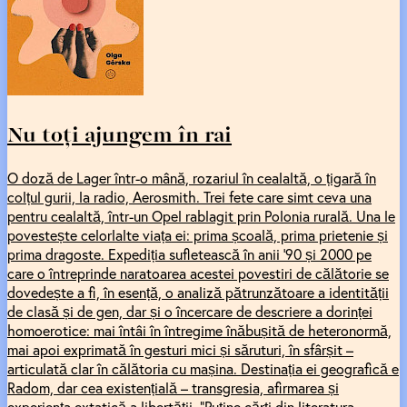
Nu toți ajungem în rai
O doză de Lager într-o mână, rozariul în cealaltă, o țigară în
colțul gurii, la radio, Aerosmith. Trei fete care simt ceva una
pentru cealaltă, într-un Opel rablagit prin Polonia rurală. Una le
povestește celorlalte viața ei: prima școală, prima prietenie și
prima dragoste. Expediția sufletească în anii '90 și 2000 pe
care o întreprinde naratoarea acestei povestiri de călătorie se
dovedește a fi, în esență, o analiză pătrunzătoare a identității
de clasă și de gen, dar și o încercare de descriere a dorinței
homoerotice: mai întâi în întregime înăbușită de heteronormă,
mai apoi exprimată în gesturi mici și săruturi, în sfârșit –
articulată clar în călătoria cu mașina. Destinația ei geografică e
Radom, dar cea existențială – transgresia, afirmarea și
experiența extatică a libertății. "Puține cărți din literatura