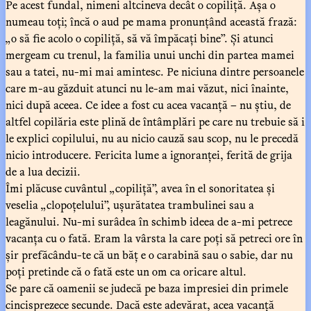
Pe acest fundal, nimeni altcineva decât o copiliță. Așa o
numeau toți; încă o aud pe mama pronunțând această frază:
„o să fie acolo o copiliță, să vă împăcați bine”. Și atunci
mergeam cu trenul, la familia unui unchi din partea mamei
sau a tatei, nu-mi mai amintesc. Pe niciuna dintre persoanele
care m-au găzduit atunci nu le-am mai văzut, nici înainte,
nici după aceea. Ce idee a fost cu acea vacanță – nu știu, de
altfel copilăria este plină de întâmplări pe care nu trebuie să i
le explici copilului, nu au nicio cauză sau scop, nu le precedă
nicio introducere. Fericita lume a ignoranței, ferită de grija
de a lua decizii.
Îmi plăcuse cuvântul „copiliță”, avea în el sonoritatea și
veselia „clopoțelului”, ușurătatea trambulinei sau a
leagănului. Nu-mi surâdea în schimb ideea de a-mi petrece
vacanța cu o fată. Eram la vârsta la care poți să petreci ore în
șir prefăcându-te că un băț e o carabină sau o sabie, dar nu
poți pretinde că o fată este un om ca oricare altul.
Se pare că oamenii se judecă pe baza impresiei din primele
cincisprezece secunde. Dacă este adevărat, acea vacanță