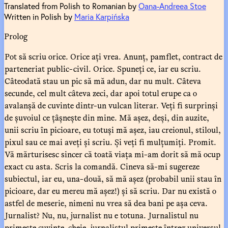
Translated from Polish to Romanian by
Oana-Andreea Stoe
Written in Polish by
Maria Karpińska
Prolog
Pot să scriu orice. Orice ați vrea. Anunț, pamflet, contract de
parteneriat public-civil. Orice. Spuneți ce, iar eu scriu.
Câteodată stau un pic să mă adun, dar nu mult. Câteva
secunde, cel mult câteva zeci, dar apoi totul erupe ca o
avalanșă de cuvinte dintr-un vulcan literar. Veți fi surprinși
de șuvoiul ce țâșnește din mine. Mă așez, deși, din auzite,
unii scriu în picioare, eu totuși mă așez, iau creionul, stiloul,
pixul sau ce mai aveți și scriu. Și veți fi mulțumiți. Promit.
Vă mărturisesc sincer că toată viața mi-am dorit să mă ocup
exact cu asta. Scris la comandă. Cineva să-mi sugereze
subiectul, iar eu, una-două, să mă așez (probabil unii stau în
picioare, dar eu mereu mă așez!) și să scriu. Dar nu există o
astfel de meserie, nimeni nu vrea să dea bani pe așa ceva.
Jurnalist? Nu, nu, jurnalist nu e totuna. Jurnalistul nu
primește cuvinte-cheie, jurnalistul primește întreg universul