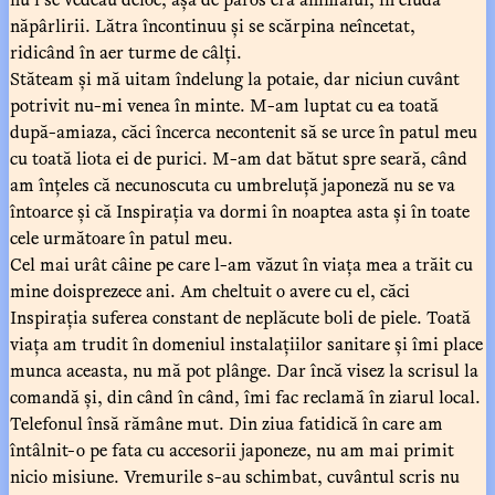
năpârlirii. Lătra încontinuu și se scărpina neîncetat,
ridicând în aer turme de câlți.
Stăteam și mă uitam îndelung la potaie, dar niciun cuvânt
potrivit nu-mi venea în minte. M-am luptat cu ea toată
după-amiaza, căci încerca necontenit să se urce în patul meu
cu toată liota ei de purici. M-am dat bătut spre seară, când
am înțeles că necunoscuta cu umbreluță japoneză nu se va
întoarce și că Inspirația va dormi în noaptea asta și în toate
cele următoare în patul meu.
Cel mai urât câine pe care l-am văzut în viața mea a trăit cu
mine doisprezece ani. Am cheltuit o avere cu el, căci
Inspirația suferea constant de neplăcute boli de piele. Toată
viața am trudit în domeniul instalațiilor sanitare și îmi place
munca aceasta, nu mă pot plânge. Dar încă visez la scrisul la
comandă și, din când în când, îmi fac reclamă în ziarul local.
Telefonul însă rămâne mut. Din ziua fatidică în care am
întâlnit-o pe fata cu accesorii japoneze, nu am mai primit
nicio misiune. Vremurile s-au schimbat, cuvântul scris nu