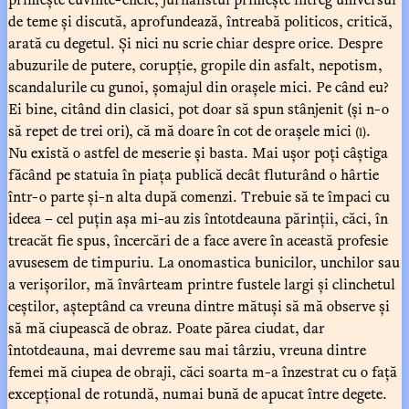
de teme și discută, aprofundează, întreabă politicos, critică,
arată cu degetul. Și nici nu scrie chiar despre orice. Despre
abuzurile de putere, corupție, gropile din asfalt, nepotism,
scandalurile cu gunoi, șomajul din orașele mici. Pe când eu?
Ei bine, citând din clasici, pot doar să spun stânjenit (și n-o
să repet de trei ori), că mă doare în cot de orașele mici
.
(1)
Nu există o astfel de meserie și basta. Mai ușor poți câștiga
făcând pe statuia în piața publică decât fluturând o hârtie
într-o parte și-n alta după comenzi. Trebuie să te împaci cu
ideea – cel puțin așa mi-au zis întotdeauna părinții, căci, în
treacăt fie spus, încercări de a face avere în această profesie
avusesem de timpuriu. La onomastica bunicilor, unchilor sau
a verișorilor, mă învârteam printre fustele largi și clinchetul
ceștilor, așteptând ca vreuna dintre mătuși să mă observe și
să mă ciupească de obraz. Poate părea ciudat, dar
întotdeauna, mai devreme sau mai târziu, vreuna dintre
femei mă ciupea de obraji, căci soarta m-a înzestrat cu o față
excepțional de rotundă, numai bună de apucat între degete.