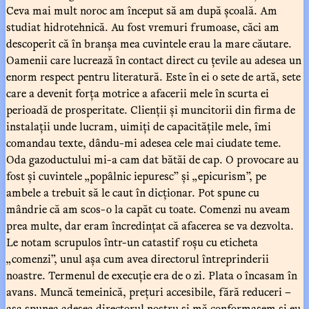
Ceva mai mult noroc am început să am după școală. Am
studiat hidrotehnică. Au fost vremuri frumoase, căci am
descoperit că în branșa mea cuvintele erau la mare căutare.
Oamenii care lucrează în contact direct cu țevile au adesea un
enorm respect pentru literatură. Este în ei o sete de artă, sete
care a devenit forța motrice a afacerii mele în scurta ei
perioadă de prosperitate. Clienții și muncitorii din firma de
instalații unde lucram, uimiți de capacitățile mele, îmi
comandau texte, dându-mi adesea cele mai ciudate teme.
Oda gazoductului mi-a cam dat bătăi de cap. O provocare au
fost și cuvintele „popâlnic iepuresc” și „epicurism”, pe
ambele a trebuit să le caut în dicționar. Pot spune cu
mândrie că am scos-o la capăt cu toate. Comenzi nu aveam
prea multe, dar eram încredințat că afacerea se va dezvolta.
Le notam scrupulos într-un catastif roșu cu eticheta
„comenzi”, unul așa cum avea directorul întreprinderii
noastre. Termenul de execuție era de o zi. Plata o încasam în
avans. Muncă temeinică, prețuri accesibile, fără reduceri –
așa spunea adesea directorul nostru și mă conformasem și eu