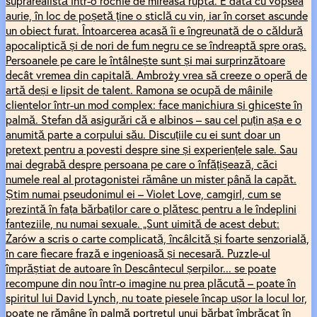
suprarealistă într-o rochie de mireasă ruptă. E dată cu vopsea
aurie, în loc de poșetă ține o sticlă cu vin, iar în corset ascunde
un obiect furat. Întoarcerea acasă îi e îngreunată de o căldură
apocaliptică și de nori de fum negru ce se îndreaptă spre oraș.
Persoanele pe care le întâlnește sunt și mai surprinzătoare
decât vremea din capitală. Ambroży vrea să creeze o operă de
artă deși e lipsit de talent. Ramona se ocupă de mâinile
clientelor într-un mod complex: face manichiura și ghicește în
palmă. Stefan dă asigurări că e albinos – sau cel puțin așa e o
anumită parte a corpului său. Discuțiile cu ei sunt doar un
pretext pentru a povesti despre sine și experiențele sale. Sau
mai degrabă despre persoana pe care o înfățișează, căci
numele real al protagonistei rămâne un mister până la capăt.
Știm numai pseudonimul ei – Violet Love, camgirl, cum se
prezintă în fața bărbaților care o plătesc pentru a le îndeplini
fanteziile, nu numai sexuale. „Sunt uimită de acest debut:
Żarów a scris o carte complicată, încâlcită și foarte senzorială,
în care fiecare frază e ingenioasă și necesară. Puzzle-ul
împrăștiat de autoare în Descântecul șerpilor... se poate
recompune din nou într-o imagine nu prea plăcută – poate în
spiritul lui David Lynch, nu toate piesele încap ușor la locul lor,
poate ne rămâne în palmă portretul unui bărbat îmbrăcat în