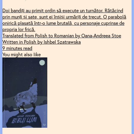
Doi bandiți au primit ordin să execute un turnător. Rătăcind
prin munți și sate, sunt ei înșiși urmăriți de trecut. O parabolă
onirică plasată într-o lume brutală, cu personaje cuprinse de
propria lor frică.
Translated from Polish to Romanian by Oana-Andreea Stoe
Written in Polish by Ishbel Szatrawska
9 minutes read
You might also like