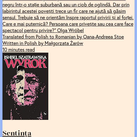
negru într-o stație suburbană sau un ciob de oglindă. Dar prin
labirintul acestei povești trece un fir care ne ajută să găsim
sensul. Trebuie să ne orientăm înspre raportul privirii și al forței.
Care e mai puternică? Persoana care privește sau cea care face
spectacol pentru privire?” Olga Wróbel
Translated from Polish to Romanian by Oana-Andreea Stoe
Written in Polish by Małgorzata Żarów
10 minutes read
Sentința