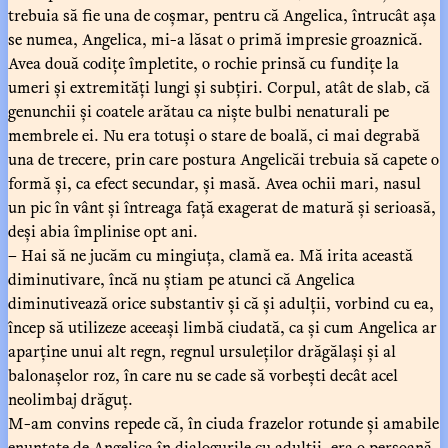
trebuia să fie una de coșmar, pentru că Angelica, întrucât așa
se numea, Angelica, mi-a lăsat o primă impresie groaznică.
Avea două codițe împletite, o rochie prinsă cu fundițe la
umeri și extremități lungi și subțiri. Corpul, atât de slab, că
genunchii și coatele arătau ca niște bulbi nenaturali pe
membrele ei. Nu era totuși o stare de boală, ci mai degrabă
una de trecere, prin care postura Angelicăi trebuia să capete o
formă și, ca efect secundar, și masă. Avea ochii mari, nasul
un pic în vânt și întreaga față exagerat de matură și serioasă,
deși abia împlinise opt ani.
– Hai să ne jucăm cu mingiuța, clamă ea. Mă irita această
diminutivare, încă nu știam pe atunci că Angelica
diminutivează orice substantiv și că și adulții, vorbind cu ea,
încep să utilizeze aceeași limbă ciudată, ca și cum Angelica ar
aparține unui alt regn, regnul ursuleților drăgălași și al
balonașelor roz, în care nu se cade să vorbești decât acel
neolimbaj drăguț.
M-am convins repede că, în ciuda frazelor rotunde și amabile
enunțate de Angelica în dialogurile cu adulții, era o persoană