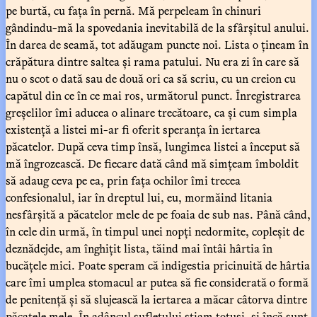
pe burtă, cu fața în pernă. Mă perpeleam în chinuri
gândindu-mă la spovedania inevitabilă de la sfârșitul anului.
În darea de seamă, tot adăugam puncte noi. Lista o țineam în
crăpătura dintre saltea și rama patului. Nu era zi în care să
nu o scot o dată sau de două ori ca să scriu, cu un creion cu
capătul din ce în ce mai ros, următorul punct. Înregistrarea
greșelilor îmi aducea o alinare trecătoare, ca și cum simpla
existență a listei mi-ar fi oferit speranța în iertarea
păcatelor. După ceva timp însă, lungimea listei a început să
mă îngrozească. De fiecare dată când mă simțeam îmboldit
să adaug ceva pe ea, prin fața ochilor îmi trecea
confesionalul, iar în dreptul lui, eu, mormăind litania
nesfârșită a păcatelor mele de pe foaia de sub nas. Până când,
în cele din urmă, în timpul unei nopți nedormite, copleșit de
deznădejde, am înghițit lista, tăind mai întâi hârtia în
bucățele mici. Poate speram că indigestia pricinuită de hârtia
care îmi umplea stomacul ar putea să fie considerată o formă
de penitență și să slujească la iertarea a măcar câtorva dintre
păcatele mele. În adâncul sufletului știam totuși, și încă sunt