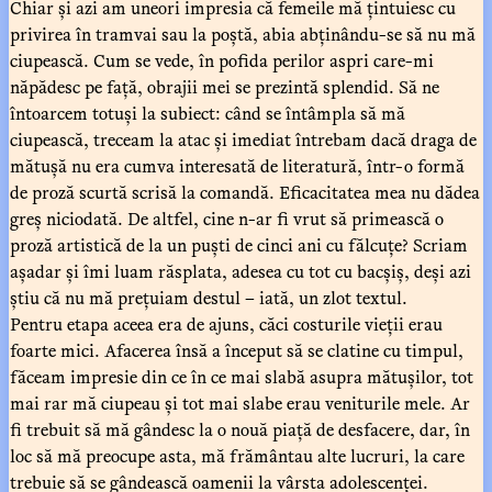
Chiar și azi am uneori impresia că femeile mă țintuiesc cu
privirea în tramvai sau la poștă, abia abținându-se să nu mă
ciupească. Cum se vede, în pofida perilor aspri care-mi
năpădesc pe față, obrajii mei se prezintă splendid. Să ne
întoarcem totuși la subiect: când se întâmpla să mă
ciupească, treceam la atac și imediat întrebam dacă draga de
mătușă nu era cumva interesată de literatură, într-o formă
de proză scurtă scrisă la comandă. Eficacitatea mea nu dădea
greș niciodată. De altfel, cine n-ar fi vrut să primească o
proză artistică de la un puști de cinci ani cu fălcuțe? Scriam
așadar și îmi luam răsplata, adesea cu tot cu bacșiș, deși azi
știu că nu mă prețuiam destul – iată, un zlot textul.
Pentru etapa aceea era de ajuns, căci costurile vieții erau
foarte mici. Afacerea însă a început să se clatine cu timpul,
făceam impresie din ce în ce mai slabă asupra mătușilor, tot
mai rar mă ciupeau și tot mai slabe erau veniturile mele. Ar
fi trebuit să mă gândesc la o nouă piață de desfacere, dar, în
loc să mă preocupe asta, mă frământau alte lucruri, la care
trebuie să se gândească oamenii la vârsta adolescenței.