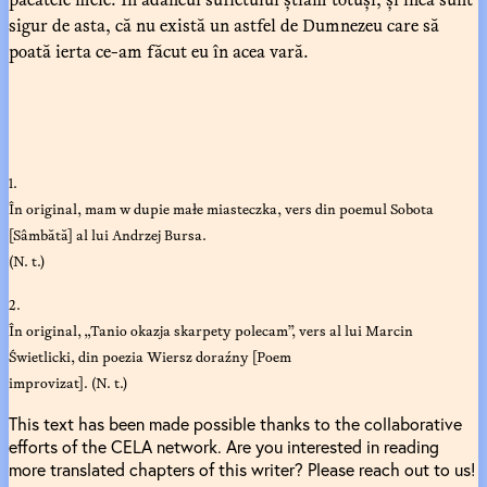
sigur de asta, că nu există un astfel de Dumnezeu care să
poată ierta ce-am făcut eu în acea vară.
1.
În original, mam w dupie małe miasteczka, vers din poemul Sobota
[Sâmbătă] al lui Andrzej Bursa.
(N. t.)
2.
În original, „Tanio okazja skarpety polecam”, vers al lui Marcin
Świetlicki, din poezia Wiersz doraźny [Poem
improvizat]. (N. t.)
This text has been made possible thanks to the collaborative
efforts of the CELA network. Are you interested in reading
more translated chapters of this writer? Please reach out to us!