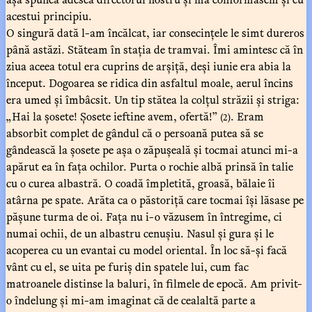
acestui principiu.
O singură dată l-am încălcat, iar consecințele le simt dureros
până astăzi. Stăteam în stația de tramvai. Îmi amintesc că în
ziua aceea totul era cuprins de arșiță, deși iunie era abia la
început. Dogoarea se ridica din asfaltul moale, aerul încins
era umed și îmbâcsit. Un tip stătea la colțul străzii și striga:
„Hai la șosete! Șosete ieftine avem, ofertă!”
. Eram
(2)
absorbit complet de gândul că o persoană putea să se
gândească la șosete pe așa o zăpușeală și tocmai atunci mi-a
apărut ea în fața ochilor. Purta o rochie albă prinsă în talie
cu o curea albastră. O coadă împletită, groasă, bălaie îi
atârna pe spate. Arăta ca o păstoriță care tocmai își lăsase pe
pășune turma de oi. Fața nu i-o văzusem în întregime, ci
numai ochii, de un albastru cenușiu. Nasul și gura și le
acoperea cu un evantai cu model oriental. În loc să-și facă
vânt cu el, se uita pe furiș din spatele lui, cum fac
matroanele distinse la baluri, în filmele de epocă. Am privit-
o îndelung și mi-am imaginat că de cealaltă parte a