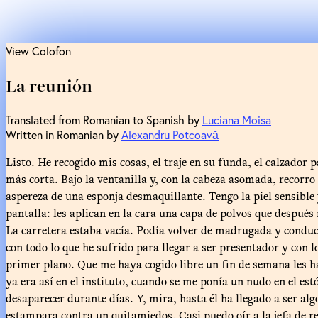
View Colofon
La reunión
Translated from Romanian to Spanish by
Luciana Moisa
Written in Romanian by
Alexandru Potcoavă
Listo. He recogido mis cosas, el traje en su funda, el calzador 
más corta. Bajo la ventanilla y, con la cabeza asomada, recorro 
aspereza de una esponja desmaquillante. Tengo la piel sensible 
pantalla: les aplican en la cara una capa de polvos que después
La carretera estaba vacía. Podía volver de madrugada y conduci
con todo lo que he sufrido para llegar a ser presentador y con 
primer plano. Que me haya cogido libre un fin de semana les h
ya era así en el instituto, cuando se me ponía un nudo en el es
desaparecer durante días. Y, mira, hasta él ha llegado a ser alg
estampara contra un quitamiedos. Casi puedo oír a la jefa de 