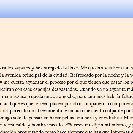
para los zapatos y he entregado la llave. Me quedan seis horas al 
la avenida principal de la ciudad. Refrescado por la noche y la v
y me cuesta aguantar el proceso por el que tienen que pasar los p
 retiran con esas esponjas desgastadas. Cuando ya no aguanté más
r con resaca o quedarme otra noche, pero entonces habría faltad
lo fácil que es que te reemplacen por otro compañero o compañera q
abrá parecido un atrevimiento, e incluso me siento culpable po
tómago solo de pensar en hacer pellas una hora y envidiaba a Mar
o: vicealcalde y hombre casado. «Ya ves», me dije a mí mismo, y p
redacción preguntando como hace siempre que hay que informar de