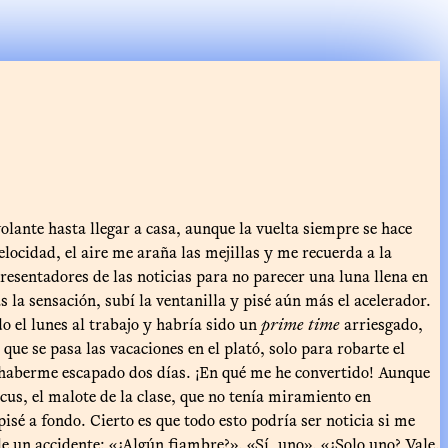
volante hasta llegar a casa, aunque la vuelta siempre se hace
elocidad, el aire me araña las mejillas y me recuerda a la
resentadores de las noticias para no parecer una luna llena en
 la sensación, subí la ventanilla y pisé aún más el acelerador.
o el lunes al trabajo y habría sido un
prime time
arriesgado,
ue se pasa las vacaciones en el plató, solo para robarte el
r haberme escapado dos días. ¡En qué me he convertido! Aunque
cus, el malote de la clase, que no tenía miramiento en
isé a fondo. Cierto es que todo esto podría ser noticia si me
 un accidente: «¿Algún fiambre?». «Sí, uno». «¿Solo uno? Vale.