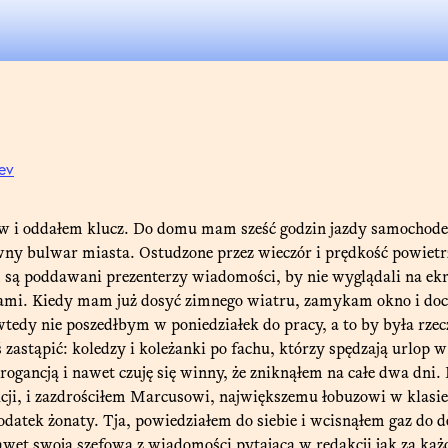
ev
w i oddałem klucz. Do domu mam sześć godzin jazdy samochodem
ny bulwar miasta. Ostudzone przez wieczór i prędkość powietr
są poddawani prezenterzy wiadomości, by nie wyglądali na ekra
ami. Kiedy mam już dosyć zimnego wiatru, zamykam okno i doci
e wtedy nie poszedłbym w poniedziałek do pracy, a to by była rze
astąpić: koledzy i koleżanki po fachu, którzy spędzają urlop w 
gancją i nawet czuję się winny, że zniknąłem na całe dwa dni. 
cji, i zazdrościłem Marcusowi, największemu łobuzowi w klasie,
odatek żonaty. Tja, powiedziałem do siebie i wcisnąłem gaz do d
awet swoją szefową z wiadomości pytającą w redakcji jak za każ