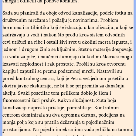
smoga i odlučili da ponove konkurs.
Sada su planirali da oboje odvod kanalizacije, podele fotku na
društvenim mrežama i pošalju je novinarima. Problem
hormona i antibiotika koji se izbacuju u kanalizaciju, a koji se
zadržavaju u vodi i nakon što prođu kroz sistem odvodnih
cevi utičući na ribe i ostali živi svet u okolini mesta ispusta, i
jednom i drugom činio se ključnim. Štetne materije dospevaju
i u vodu za piće, i naučnici sumnjaju da kod muškaraca mogu
izazvati neplodnost i rak prostate. Prošli su kroz otvorenu
kapiju i zaputili se prema podzemnoj mreži. Nastavili su
pored kontrolnog centra, koji je Petra već jednom posetila u
okviru javne ekskurzije, ne bi li se pripremila za današnju
akciju. Svaki posetilac tom prilikom dobio je šlem i
fluorescentni žuti prsluk. Kakva slučajnost. Žuta boja
kanalizaciji naprosto pristaje, pomislila je. Kontrolnim
centrom dominirala su dva ogromna ekrana, podeljena na
manja polja koja su pratila dešavanja u pojedinačnim
prostorijama. Na pojedinim ekranima voda je ličila na tamnu,