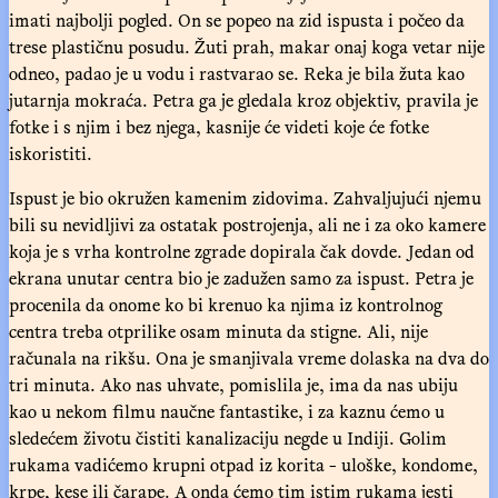
imati najbolji pogled. On se popeo na zid ispusta i počeo da
trese plastičnu posudu. Žuti prah, makar onaj koga vetar nije
odneo, padao je u vodu i rastvarao se. Reka je bila žuta kao
jutarnja mokraća. Petra ga je gledala kroz objektiv, pravila je
fotke i s njim i bez njega, kasnije će videti koje će fotke
iskoristiti.
Ispust je bio okružen kamenim zidovima. Zahvaljujući njemu
bili su nevidljivi za ostatak postrojenja, ali ne i za oko kamere
koja je s vrha kontrolne zgrade dopirala čak dovde. Jedan od
ekrana unutar centra bio je zadužen samo za ispust. Petra je
procenila da onome ko bi krenuo ka njima iz kontrolnog
centra treba otprilike osam minuta da stigne. Ali, nije
računala na rikšu. Ona je smanjivala vreme dolaska na dva do
tri minuta. Ako nas uhvate, pomislila je, ima da nas ubiju
kao u nekom filmu naučne fantastike, i za kaznu ćemo u
sledećem životu čistiti kanalizaciju negde u Indiji. Golim
rukama vadićemo krupni otpad iz korita - uloške, kondome,
krpe, kese ili čarape. A onda ćemo tim istim rukama jesti