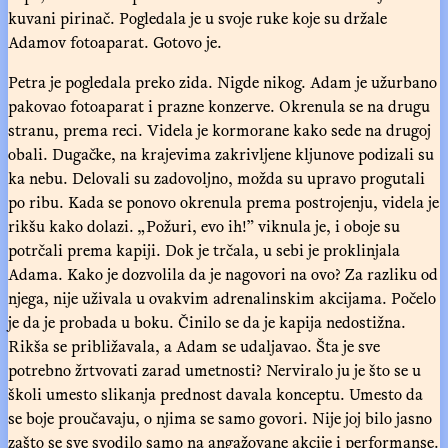
kuvani pirinač. Pogledala je u svoje ruke koje su držale
Adamov fotoaparat. Gotovo je.
Petra je pogledala preko zida. Nigde nikog. Adam je užurbano
pakovao fotoaparat i prazne konzerve. Okrenula se na drugu
stranu, prema reci. Videla je kormorane kako sede na drugoj
obali. Dugačke, na krajevima zakrivljene kljunove podizali su
ka nebu. Delovali su zadovoljno, možda su upravo progutali
po ribu. Kada se ponovo okrenula prema postrojenju, videla je
rikšu kako dolazi. „Požuri, evo ih!” viknula je, i oboje su
potrčali prema kapiji. Dok je trčala, u sebi je proklinjala
Adama. Kako je dozvolila da je nagovori na ovo? Za razliku od
njega, nije uživala u ovakvim adrenalinskim akcijama. Počelo
je da je probada u boku. Činilo se da je kapija nedostižna.
Rikša se približavala, a Adam se udaljavao. Šta je sve
potrebno žrtvovati zarad umetnosti? Nerviralo ju je što se u
školi umesto slikanja prednost davala konceptu. Umesto da
se boje proučavaju, o njima se samo govori. Nije joj bilo jasno
zašto se sve svodilo samo na angažovane akcije i performanse.