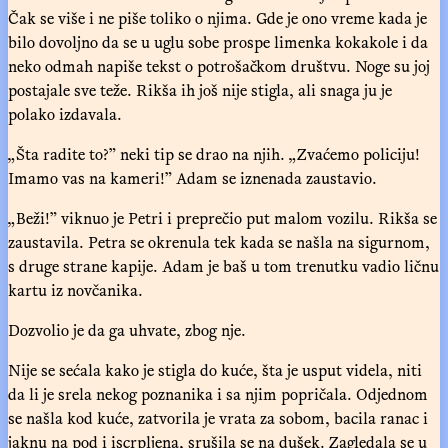
Čak se više i ne piše toliko o njima. Gde je ono vreme kada je
bilo dovoljno da se u uglu sobe prospe limenka kokakole i da
neko odmah napiše tekst o potrošačkom društvu. Noge su joj
postajale sve teže. Rikša ih još nije stigla, ali snaga ju je
polako izdavala.
„Šta radite to?” neki tip se drao na njih. „Zvaćemo policiju!
Imamo vas na kameri!” Adam se iznenada zaustavio.
„Beži!” viknuo je Petri i preprečio put malom vozilu. Rikša se
zaustavila. Petra se okrenula tek kada se našla na sigurnom,
s druge strane kapije. Adam je baš u tom trenutku vadio ličnu
kartu iz novčanika.
Dozvolio je da ga uhvate, zbog nje.
Nije se sećala kako je stigla do kuće, šta je usput videla, niti
da li je srela nekog poznanika i sa njim popričala. Odjednom
se našla kod kuće, zatvorila je vrata za sobom, bacila ranac i
jaknu na pod i iscrpljena, srušila se na dušek. Zagledala se u