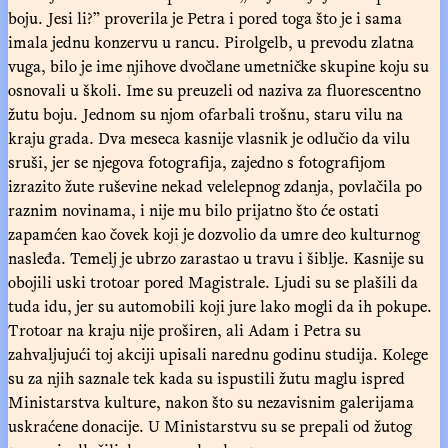
boju. Jesi li?” proverila je Petra i pored toga što je i sama
imala jednu konzervu u rancu. Pirolgelb, u prevodu zlatna
vuga, bilo je ime njihove dvočlane umetničke skupine koju su
osnovali u školi. Ime su preuzeli od naziva za fluorescentno
žutu boju. Jednom su njom ofarbali trošnu, staru vilu na
kraju grada. Dva meseca kasnije vlasnik je odlučio da vilu
sruši, jer se njegova fotografija, zajedno s fotografijom
izrazito žute ruševine nekad velelepnog zdanja, povlačila po
raznim novinama, i nije mu bilo prijatno što će ostati
zapamćen kao čovek koji je dozvolio da umre deo kulturnog
nasleđa. Temelj je ubrzo zarastao u travu i šiblje. Kasnije su
obojili uski trotoar pored Magistrale. Ljudi su se plašili da
tuda idu, jer su automobili koji jure lako mogli da ih pokupe.
Trotoar na kraju nije proširen, ali Adam i Petra su
zahvaljujući toj akciji upisali narednu godinu studija. Kolege
su za njih saznale tek kada su ispustili žutu maglu ispred
Ministarstva kulture, nakon što su nezavisnim galerijama
uskraćene donacije. U Ministarstvu su se prepali od žutog