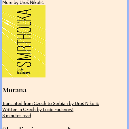
More by Uroš Nikolić
Morana
Translated from Czech to Serbian by Uroš Nikolić
Written in Czech by Lucie Faulerová
8 minutes read