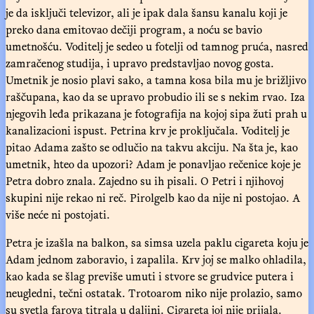
je da isključi televizor, ali je ipak dala šansu kanalu koji je
preko dana emitovao dečiji program, a noću se bavio
umetnošću. Voditelj je sedeo u fotelji od tamnog pruća, nasred
zamračenog studija, i upravo predstavljao novog gosta.
Umetnik je nosio plavi sako, a tamna kosa bila mu je brižljivo
raščupana, kao da se upravo probudio ili se s nekim rvao. Iza
njegovih leđa prikazana je fotografija na kojoj sipa žuti prah u
kanalizacioni ispust. Petrina krv je proključala. Voditelj je
pitao Adama zašto se odlučio na takvu akciju. Na šta je, kao
umetnik, hteo da upozori? Adam je ponavljao rečenice koje je
Petra dobro znala. Zajedno su ih pisali. O Petri i njihovoj
skupini nije rekao ni reč. Pirolgelb kao da nije ni postojao. A
više neće ni postojati.
Petra je izašla na balkon, sa simsa uzela paklu cigareta koju je
Adam jednom zaboravio, i zapalila. Krv joj se malko ohladila,
kao kada se šlag previše umuti i stvore se grudvice putera i
neugledni, tečni ostatak. Trotoarom niko nije prolazio, samo
su svetla farova titrala u daljini. Cigareta joj nije prijala.