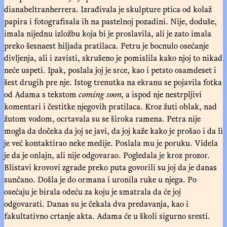
dianabeltranherrera. Izrađivala je skulpture ptica od kolaž
papira i fotografisala ih na pastelnoj pozadini. Nije, doduše,
imala nijednu izložbu koja bi je proslavila, ali je zato imala
preko šesnaest hiljada pratilaca. Petru je bocnulo osećanje
divljenja, ali i zavisti, skrušeno je pomislila kako njoj to nikad
neće uspeti. Ipak, poslala joj je srce, kao i petsto osamdeset i
šest drugih pre nje. Istog trenutka na ekranu se pojavila fotka
od Adama s tekstom
coming soon
, a ispod nje nestrpljivi
komentari i čestitke njegovih pratilaca. Kroz žuti oblak, nad
žutom vodom, ocrtavala su se široka ramena. Petra nije
mogla da dočeka da joj se javi, da joj kaže kako je prošao i da li
je već kontaktirao neke medije. Poslala mu je poruku. Videla
je da je onlajn, ali nije odgovarao. Pogledala je kroz prozor.
Blistavi krovovi zgrade preko puta govorili su joj da je danas
sunčano. Došla je do ormana i uronila ruke u njega. Po
osećaju je birala odeću za koju je smatrala da će joj
odgovarati. Danas su je čekala dva predavanja, kao i
fakultativno crtanje akta. Adama će u školi sigurno sresti.