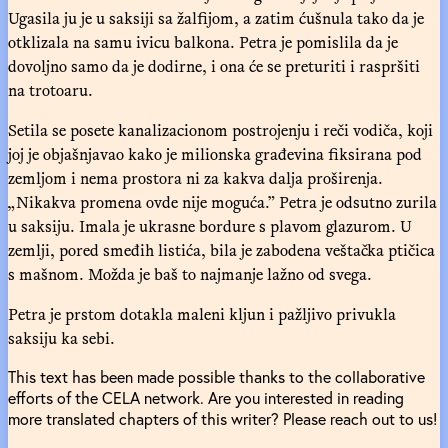
Ugasila ju je u saksiji sa žalfijom, a zatim ćušnula tako da je
otklizala na samu ivicu balkona. Petra je pomislila da je
dovoljno samo da je dodirne, i ona će se preturiti i raspršiti
na trotoaru.
Setila se posete kanalizacionom postrojenju i reči vodiča, koji
joj je objašnjavao kako je milionska građevina fiksirana pod
zemljom i nema prostora ni za kakva dalja proširenja.
„Nikakva promena ovde nije moguća.” Petra je odsutno zurila
u saksiju. Imala je ukrasne bordure s plavom glazurom. U
zemlji, pored smeđih listića, bila je zabodena veštačka ptičica
s mašnom. Možda je baš to najmanje lažno od svega.
Petra je prstom dotakla maleni kljun i pažljivo privukla
saksiju ka sebi.
This text has been made possible thanks to the collaborative
efforts of the CELA network. Are you interested in reading
more translated chapters of this writer? Please reach out to us!