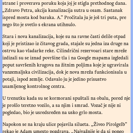
strane i proverava poruku koja joj je stigla prethodnog dana.
„Zdravo Petra, akcija kanalizacija sutra u osam. Sastanak
ispred mosta kod baraka. A.” Pročitala ju je još tri puta, pre
nego što je svetlo s ekrana utihnulo.
Stara i nova kanalizacija, koje su na ravne časti delile otpad
koji je pristizao iz čitavog grada, stajale su jedna iza druge na
ostrvu kao vladarke reke. Cilindrični rezervoari stare mreže
izdizali su se iznad površine tla i na Google mapama izgledali
poput savršenih krugova na žitnim poljima koje je ugravirala
vanzemaljska civilizacija, dok je nova mreža funkcionisala u
potaji, ispod zemlje. Odavalo ju je jedino prisustvo
usamljenog kontrolnog centra.
U trenutku kada su se kormorani spuštali na obalu, pored nje
je prošlo teretno vozilo, a sa njim i smrad. Vozač je nije ni
pogledao, bio je usredsređen na usko grlo mosta.
Napokon se na kraju ulice pojavila silueta. „Živeo Pirolgelb”
rekao je Adam umesto pozdrava. „Najvažnije je da si poneo