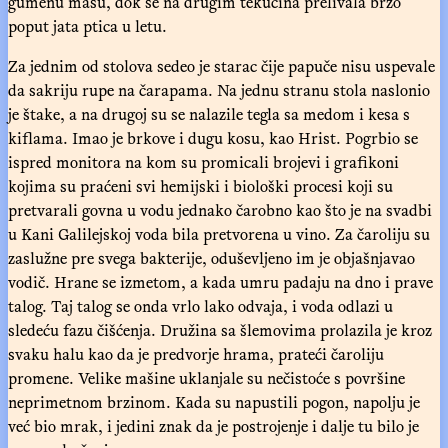
gumenu masu, dok se na drugim tekućina prelivala brzo
poput jata ptica u letu.
Za jednim od stolova sedeo je starac čije papuče nisu uspevale
da sakriju rupe na čarapama. Na jednu stranu stola naslonio
je štake, a na drugoj su se nalazile tegla sa medom i kesa s
kiflama. Imao je brkove i dugu kosu, kao Hrist. Pogrbio se
ispred monitora na kom su promicali brojevi i grafikoni
kojima su praćeni svi hemijski i biološki procesi koji su
pretvarali govna u vodu jednako čarobno kao što je na svadbi
u Kani Galilejskoj voda bila pretvorena u vino. Za čaroliju su
zaslužne pre svega bakterije, oduševljeno im je objašnjavao
vodič. Hrane se izmetom, a kada umru padaju na dno i prave
talog. Taj talog se onda vrlo lako odvaja, i voda odlazi u
sledeću fazu čišćenja. Družina sa šlemovima prolazila je kroz
svaku halu kao da je predvorje hrama, prateći čaroliju
promene. Velike mašine uklanjale su nečistoće s površine
neprimetnom brzinom. Kada su napustili pogon, napolju je
već bio mrak, i jedini znak da je postrojenje i dalje tu bilo je