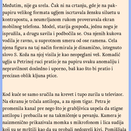
Međutim, nije ga srela. Čak ni na crtanju, gde je na pak-
papiru velikog formata ugljem iscrtavala žensku siluetu u
kontrapostu, a neumrljanom rukom proveravala ekran
mobilnog telefona. Model, starija gospođa, jednu nogu je
ispružila, a drugu savila i podbočila se. Osa njenih kukova
vodila je ravno, u suprotnom smeru od ose ramena. Cela
njena figura na taj način formirala je dinamično, istegnuto
slovo S. Koža na njoj visila je kao neopeglani veš. Komadić
uglja u Petrinoj ruci pratio je na papiru svaku anomaliju i
nepravilnost dosledno i uporno, baš kao što bi pratio i
precizan oblik kljuna ptice.
Kod kuće se samo sručila na krevet i tupo zurila u televizor.
Na ekranu je trčala antilopa, a za njom tigar. Petra je
promenila kanal pre nego što je grabljivica uspela da stigne
antilopu i prebacila se na takmičenje u pevanju. Kamera je
naizmenično prikazivala momka s mikrofonom i lica sudija
koji su se mrštili kao da su probali nedozreli kivi. Pomišljala