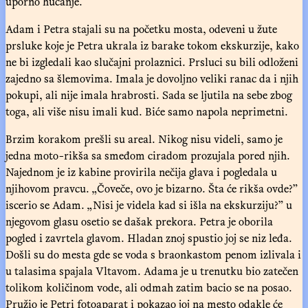
uporno hučanje.
Adam i Petra stajali su na početku mosta, odeveni u žute
prsluke koje je Petra ukrala iz barake tokom ekskurzije, kako
ne bi izgledali kao slučajni prolaznici. Prsluci su bili odloženi
zajedno sa šlemovima. Imala je dovoljno veliki ranac da i njih
pokupi, ali nije imala hrabrosti. Sada se ljutila na sebe zbog
toga, ali više nisu imali kud. Biće samo napola neprimetni.
Brzim korakom prešli su areal. Nikog nisu videli, samo je
jedna moto-rikša sa smeđom ciradom prozujala pored njih.
Najednom je iz kabine provirila nečija glava i pogledala u
njihovom pravcu. „Čoveče, ovo je bizarno. Šta će rikša ovde?”
iscerio se Adam. „Nisi je videla kad si išla na ekskurziju?” u
njegovom glasu osetio se dašak prekora. Petra je oborila
pogled i zavrtela glavom. Hladan znoj spustio joj se niz leđa.
Došli su do mesta gde se voda s braonkastom penom izlivala i
u talasima spajala Vltavom. Adama je u trenutku bio zatečen
tolikom količinom vode, ali odmah zatim bacio se na posao.
Pružio je Petri fotoaparat i pokazao joj na mesto odakle će