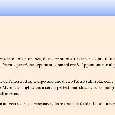
ngelate. In lontananza, due cormorani sfrecciarono sopra il fium
iao Petra, operazione depuratore domani ore 8. Appuntamento al pon
e dell’intera città, si ergevano uno dietro l’altro sull’isola, come
gle Maps assomigliavano a cerchi perfetti marchiati a fuoco nel g
all’esterno.
n autocarro che si trascinava dietro una scia fetida. L’autista n