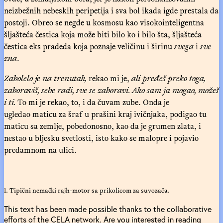
neizbežnih nebeskih peripetija i sva bol ikada igde prestala da
postoji. Obreo se negde u kosmosu kao visokointeligentna
šljašteća čestica koja može biti bilo ko i bilo šta, šljašteća
čestica eks pradeda koja poznaje veličinu i širinu
svega
i
sve
zna
.
Zabolelo je na trenutak,
rekao mi je,
ali pređeš preko toga,
zaboraviš, sebe radi, sve se zaboravi. Ako sam ja mogao, možeš
i ti.
To mi je rekao, to, i da čuvam zube. Onda je
ugledao maticu za šraf u prašini kraj ivičnjaka, podigao tu
maticu sa zemlje, pobedonosno, kao da je grumen zlata, i
nestao u bljesku svetlosti, isto kako se malopre i pojavio
predamnom na ulici.
1. Tipični nemački rajh-motor sa prikolicom za suvozača.
This text has been made possible thanks to the collaborative
efforts of the CELA network. Are you interested in reading