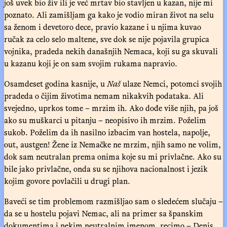
još uvek bio živ ili je već mrtav bio stavljen u kazan, nije mi
poznato. Ali zamišljam ga kako je vodio miran život na selu
sa ženom i devetoro dece, pravio kazane i u njima kuvao
ručak za celo selo maltene, sve dok se nije pojavila grupica
vojnika, pradeda nekih današnjih Nemaca, koji su ga skuvali
u kazanu koji je on sam svojim rukama napravio.
Osamdeset godina kasnije, u
Naš
ulaze Nemci, potomci svojih
pradeda o čijim životima nemam nikakvih podataka. Ali
svejedno, uprkos tome – mrzim ih. Ako dođe više njih, pa još
ako su muškarci u pitanju – neopisivo ih mrzim. Poželim
sukob. Poželim da ih nasilno izbacim van hostela, napolje,
out, austgen! Žene iz Nemačke ne mrzim, njih samo ne volim,
dok sam neutralan prema onima koje su mi privlačne. Ako su
bile jako privlačne, onda su se njihova nacionalnost i jezik
kojim govore povlačili u drugi plan.
Baveći se tim problemom razmišljao sam o sledećem slučaju –
da se u hostelu pojavi Nemac, ali na primer sa španskim
dokumentima i nekim neutralnim imenom, recimo – Denis…