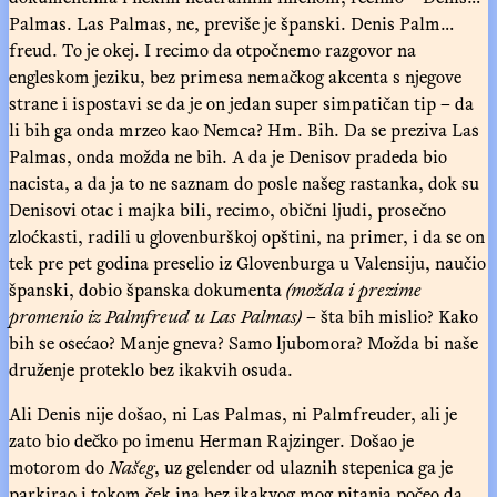
Palmas. Las Palmas, ne, previše je španski. Denis Palm…
freud. To je okej. I recimo da otpočnemo razgovor na
engleskom jeziku, bez primesa nemačkog akcenta s njegove
strane i ispostavi se da je on jedan super simpatičan tip – da
li bih ga onda mrzeo kao Nemca? Hm. Bih. Da se preziva Las
Palmas, onda možda ne bih. A da je Denisov pradeda bio
nacista, a da ja to ne saznam do posle našeg rastanka, dok su
Denisovi otac i majka bili, recimo, obični ljudi, prosečno
zloćkasti, radili u glovenburškoj opštini, na primer, i da se on
tek pre pet godina preselio iz Glovenburga u Valensiju, naučio
španski, dobio španska dokumenta
(možda i prezime
promenio iz Palmfreud u Las Palmas)
– šta bih mislio? Kako
bih se osećao? Manje gneva? Samo ljubomora? Možda bi naše
druženje proteklo bez ikakvih osuda.
Ali Denis nije došao, ni Las Palmas, ni Palmfreuder, ali je
zato bio dečko po imenu Herman Rajzinger. Došao je
motorom do
Našeg
, uz gelender od ulaznih stepenica ga je
parkirao i tokom ček ina bez ikakvog mog pitanja počeo da