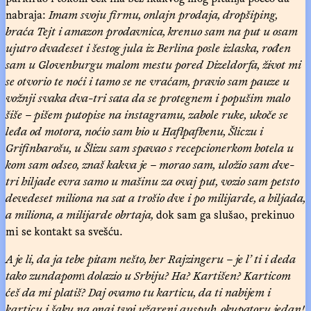
nabraja:
Imam svoju firmu, onlajn prodaja, dropšiping,
braća Tejt i amazon prodavnica, krenuo sam na put u osam
ujutro dvadeset i šestog jula iz Berlina posle izlaska, rođen
sam u Glovenburgu malom mestu pored Dizeldorfa, život mi
se otvorio te noći i tamo se ne vraćam, pravio sam pauze u
vožnji svaka dva-tri sata da se protegnem i popušim malo
šiše – pišem putopise na instagramu, zabole ruke, ukoče se
leđa od motora, noćio sam bio u Haflpafhenu, Šliczu i
Grifinbarošu, u Šlizu sam spavao s recepcionerkom hotela u
kom sam odseo, znaš kakva je – morao sam, uložio sam dve-
tri hiljade evra samo u mašinu za ovaj put, vozio sam petsto
devedeset miliona na sat a trošio dve i po milijarde, a hiljada,
a miliona, a milijarde obrtaja,
dok sam ga slušao, prekinuo
mi se kontakt sa svešću.
A je li, da ja tebe pitam nešto, her Rajzingeru – je l’ ti i deda
tako zundapom
dolazio u Srbiju? Ha? Kartišen? Karticom
1
ćeš da mi platiš? Daj ovamo tu karticu, da ti nabijem i
karticu i šaku na onaj tvoj užareni auspuh, okupatoru jedan!