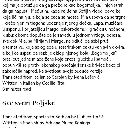
kojima je optužuje da ga proždire kao bogomoljka, i njen strah
da ga napusti. Međutim, kada naiđe na Sofijin video, devojke
koja liči na nju, a koja se baca sa mosta, Mia uspeva da se trgne
i kreće njenim tragom: upoznaje njenog dečka, Lapa, muzičara
u usponu, i prijateljicu Margo, eskort-damu i igračicu u noćnom
klubu; oboma dopušta da je zavedu u jednom vrtlogu odraza,
sve dok Mia, sa Mirijam i Margo, ne odluči da sebi pruži
alternativu, koja se ogleda u sestrinskom paktu van svih okvira,
a koji će uspeti da razbije oklop njenog bola. „Bogomoljka”
prati put jedne mlade žene koja prkosi gubitku i samoći,
pobunivši se protiv iskonskog osećaja ženske krivice kako bi
zakoračila napred, ka svetlosti svoje buduće verzije.
Translated from Italian to Serbian by Ivana Lešević
Written in Italian by Cecilia Rita
8 minutes read
Sve sveri Poljske
Translated from Spanish to Serbian by Ljubica Trošić
Written in Spanish by Adriana Murad Konings