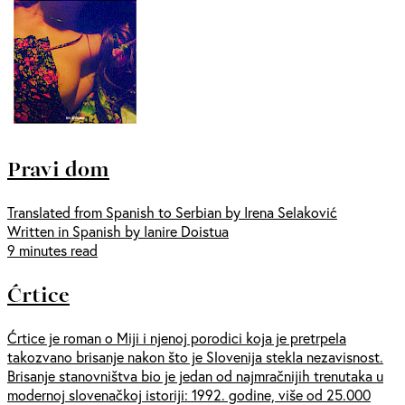
Pravi dom
Translated from Spanish to Serbian by Irena Selaković
Written in Spanish by Ianire Doistua
9 minutes read
Ćrtice
Ćrtice je roman o Miji i njenoj porodici koja je pretrpela
takozvano brisanje nakon što je Slovenija stekla nezavisnost.
Brisanje stanovništva bio je jedan od najmračnijih trenutaka u
modernoj slovenačkoj istoriji: 1992. godine, više od 25.000