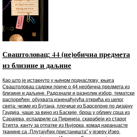
Сваштоловац: 44 (не)обична предмета
из близине и даљине
Као што је истакнуто у њеном поднаслову, књига
Сваштоловац садржи приче о 44 необична предмета из
близине и даљине. Радознали и разнолик избор, тематски
распоређен, обухвата изненађујућа открића из целог
света: чизме из Бутана, плочице из Барселоне по дизајну
Гаудија, чаше за вино из Баскије, брош у облику срца из
Сарајева, еспадриле са Пиринеја, скарабеји из старог
Египта, канту за отпатке из Њујорка, комад наранџасте
тканине са „Плутајућих пристаништа“ у језеру Изео,