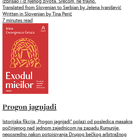
izbrisao i iz njenog života. Srećom, ne trajno.
Translated from Slovenian to Serbian by Jelena Ivanišević
Written in Slovenian by Tina Perić
7 minutes read
Progon jagnjadi
Istorijska fikcija „Progon jagnjadi” polazi od posledica masakra
počinjenog nad jednom zajednicom na zapadu Rumunije,
neposredno nakon potpisivanja Drugog bečkog arbitražnog