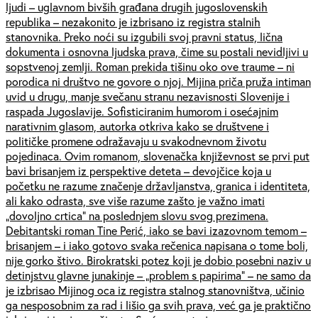
ljudi – uglavnom bivših građana drugih jugoslovenskih
republika – nezakonito je izbrisano iz registra stalnih
stanovnika. Preko noći su izgubili svoj pravni status, lična
dokumenta i osnovna ljudska prava, čime su postali nevidljivi u
sopstvenoj zemlji. Roman prekida tišinu oko ove traume – ni
porodica ni društvo ne govore o njoj. Mijina priča pruža intiman
uvid u drugu, manje svečanu stranu nezavisnosti Slovenije i
raspada Jugoslavije. Sofisticiranim humorom i osećajnim
narativnim glasom, autorka otkriva kako se društvene i
političke promene odražavaju u svakodnevnom životu
pojedinaca. Ovim romanom, slovenačka književnost se prvi put
bavi brisanjem iz perspektive deteta – devojčice koja u
početku ne razume značenje državljanstva, granica i identiteta,
ali kako odrasta, sve više razume zašto je važno imati
„dovoljno crtica” na poslednjem slovu svog prezimena.
Debitantski roman Tine Perić, iako se bavi izazovnom temom –
brisanjem – i iako gotovo svaka rečenica napisana o tome boli,
nije gorko štivo. Birokratski potez koji je dobio posebni naziv u
detinjstvu glavne junakinje – „problem s papirima” – ne samo da
je izbrisao Mijinog oca iz registra stalnog stanovništva, učinio
ga nesposobnim za rad i lišio ga svih prava, već ga je praktično