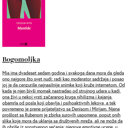
Bogomoljka
Mia ima dvadeset sedam godina i svakoga dana mora da gleda
ono najgore što svet nudi: radi kao moderator sadržaja i posao
joj je da cenzuriše najnasilnije snimke koji kruže internetom. Od
kada je njen bivši momak nastradao od strujnog udara u kadi,
ona živi u nekoj vrsti začaranog kruga nihilizma i kajanja,
obamrla od posla koji obavlja i psihoaktivnih lekova, a tek
povremeno je prene prijateljstvo sa Denisom i Mirijam. Njena
prošlost sa Rubenom je zbirka surovih uspomena, poput onih
slika koje mora da uklanja sa društvenih mreža, ali ne može da
ih obriše iz sopstvenog sećanja: njegove emotivne ucene, u