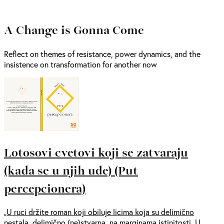
A Change is Gonna Come
Reflect on themes of resistance, power dynamics, and the
insistence on transformation for another now
Lotosovi cvetovi koji se zatvaraju
(kada se u njih uđe) (Put
percepcionera)
„U ruci držite roman koji obiluje licima koja su delimično
nestala, delimično (ne)stvarna, na marginama istinitosti. U