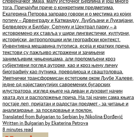
словеначког змаја, мапу Источног Берлина и још много
тога. Причајући приче о конкретним предметима,
Екатерина Петрова заправо говори и о местима из којих
потичу – Дрвенграду и Катмандуу, Љубљани и Луизијани,
Белведеру и Билбау, Селчуку и Централ парку – а
истовремено их ставља у шири лингвистички, културни,
историјски, антрополошки или географски контекст.
Инвентивна мешавина путописа, есеја и кратких прича,
текстови су пажљиво истражени и зачињени
занимљивим чињеницама, али преломљени кроз
субјективни поглед ауторке, као и кроз њену личну
биографију као путника, преводиоца и сваштоловца.
Уметнички трансформисан естетским оком Љубе Халеве,
једне од најистакнутијих савремених бугарских
илустратора, изглед књиге на диван и духовит начин
хвата дух и расположење прича. На тај начин сама књига
постаје леп, пријатан и радостан предмет - за читање и
анализирање, за поседовање и поклон.
Translated from Bulgarian to Serbian by Nikolina Đorđević
Written in Bulgarian by Ekaterina Petrova
8 minutes read