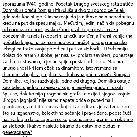
sporazuma 1940. godine. Početak Drugog svetskog rata zatiče
Domniku i braću Romija i Mikuluša u dvorcu porodice Teleki,
gde rade kao sluge. Čim saznaju da je njihovo selo napadnuto,
kreću na put da spasu majku. Međutim, jedini način da pobegnu
od naoružanih hortijevskih/hortijevih trupa jeste mreža
podzemnih tunela iskopanih između utvrđenja Transilvanije (na
početku knjige nalazi se mapa ove mreže), u kojoj rumunske
izbeglice traže svoje porodice i put ka slobodi. U Podzemlju
dolazi do raznih sukoba, jer nisu svi prolazi završeni, ponestaje
zaliha u ostavama, a jedan špijun poslat od strane Mađara
unutra unosi krišom džak sa dinamitom. Istovremeno sa
dramom izbeglica prepliće se i ljubavna priča između Romija i
Domnike, koji se razdvajaju jedno od drugog. Domnika ostaje
kao talac u jednom zaseoku koji je naseljen grupom ruskih
špijuna, dok Romija progone sin grofa Telekija i njegovi vojnici.
„Progon jagnjadi” nije samo napeta priča o putevima i
granicama, već i tip romana koji otvara diskusije na teme kao
što su izgnanstvo, kolektivno sećanje i prava žena, podstičući
nas na kraju da se zapitamo: koju cenu smo spremni da platimo
za slobodu i kakvo nasleđe biramo da ostavimo budućim
generacijama?