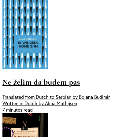
Ne želim da budem pas
Translated from Dutch to Serbian by Bojana Budimir
Written in Dutch by Alma Mathijsen
7 minutes read