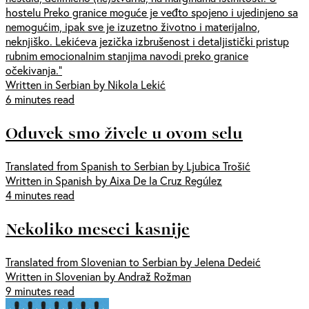
hostelu Preko granice moguće je veđto spojeno i ujedinjeno sa
nemogućim, ipak sve je izuzetno životno i materijalno,
neknjiško. Lekićeva jezička izbrušenost i detaljistički pristup
rubnim emocionalnim stanjima navodi preko granice
očekivanja.“
Written in Serbian by Nikola Lekić
6 minutes read
Oduvek smo živele u ovom selu
Translated from Spanish to Serbian by Ljubica Trošić
Written in Spanish by Aixa De la Cruz Regúlez
4 minutes read
Nekoliko meseci kasnije
Translated from Slovenian to Serbian by Jelena Dedeić
Written in Slovenian by Andraž Rožman
9 minutes read