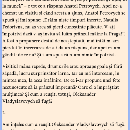
la muncă” – e tot ce a răspuns Anatol Petrovych. Apoi ne-a
chemat un vizitiu și când acesta a ajuns, Anatol Petrovych se
apucă și îmi spune: „Trăim niște timpuri incerte, Natalia
Fedorivna, nu aș vrea să pierd cunoștințe plăcute. V-ați
împotrivi dacă v-aș invita să luăm prânzul mâine la Praga?”.
A fost o propunere destul de neașteptată, mai întâi m-am
pierdut în încercarea de a-i da un răspuns, dar apoi m-am
gândit: de ce nu? Și i-am spus că n-am nimic împotrivă.
Vizitiul mâna repede, drumurile erau aproape goale și fără
zăpadă, lucru surprinzător iarna. Iar eu mă întorceam, în
mintea mea, la acea întâlnire. De ce i-ar propune unei fete
necunoscute să ia prânzul împreună? Oare el a împrăștiat
mulțimea? Și cum a reușit, totuși, Oleksander
Vladyslavovych să fugă?
2.
Am înțeles cum a reușit Oleksander Vladyslavovych să fugă