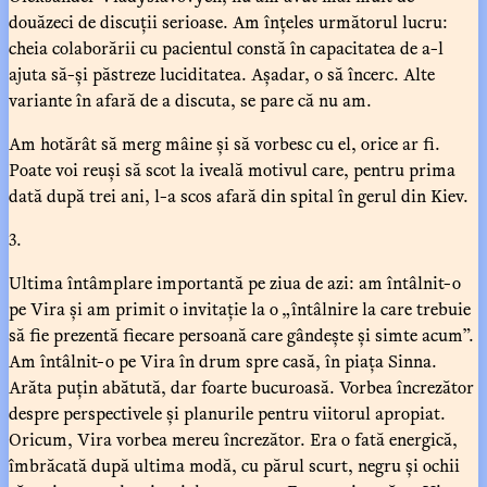
douăzeci de discuții serioase. Am înțeles următorul lucru:
cheia colaborării cu pacientul constă în capacitatea de a-l
ajuta să-și păstreze luciditatea. Așadar, o să încerc. Alte
variante în afară de a discuta, se pare că nu am.
Am hotărât să merg mâine și să vorbesc cu el, orice ar fi.
Poate voi reuși să scot la iveală motivul care, pentru prima
dată după trei ani, l-a scos afară din spital în gerul din Kiev.
3.
Ultima întâmplare importantă pe ziua de azi: am întâlnit-o
pe Vira și am primit o invitație la o „întâlnire la care trebuie
să fie prezentă fiecare persoană care gândește și simte acum”.
Am întâlnit-o pe Vira în drum spre casă, în piața Sinna.
Arăta puțin abătută, dar foarte bucuroasă. Vorbea încrezător
despre perspectivele și planurile pentru viitorul apropiat.
Oricum, Vira vorbea mereu încrezător. Era o fată energică,
îmbrăcată după ultima modă, cu părul scurt, negru și ochii