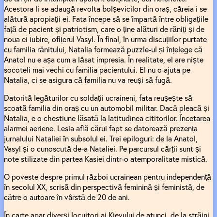
Acestora li se adaugă revolta bolșevicilor din oraș, căreia i se
alătură apropiații ei. Fata începe să se împartă între obligațiile
față de pacient și patriotism, care o ține alături de răniți și de
noua ei iubire, ofițerul Vasyl. În final, în urma discuțiilor purtate
cu familia rănitului, Natalia formează puzzle-ul și înțelege că
Anatol nu e așa cum a lăsat impresia. În realitate, el are niște
socoteli mai vechi cu familia pacientului. El nu o ajuta pe
Natalia, ci se asigura că familia nu va reuși să fugă.
Datorită legăturilor cu soldații ucraineni, fata reușește să
scoată familia din oraș cu un automobil militar. Dacă pleacă și
Natalia, e o chestiune lăsată la latitudinea cititorilor. Încetarea
alarmei aeriene. Lesia află cărui fapt se datorează prezența
jurnalului Nataliei în subsolul ei. Trei epiloguri: de la Anatol,
Vasyl și o cunoscută de-a Nataliei. Pe parcursul cărții sunt și
note stilizate din partea Kasiei dintr-o atemporalitate mistică.
O poveste despre primul război ucrainean pentru independență
în secolul XX, scrisă din perspectivă feminină și feministă, de
către o autoare în vârstă de 20 de ani.
În carte apar diverși locuitori ai Kievului de atunci, de la străini