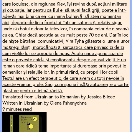
care locuiesc, din regiunea Kiev, își revine după acțiuni militare
și ocupație. Iar pentru ca fiul ei să nu-și facă griji, poate e într-
adevăr mai bine ca ea, cu inima bolnavă, să stea momentan
aici, departe de linia frontului, într-un sat mic și relativ sigur,
unde războiul e doar la televizor, în compania celor de o seamă
cu ea. Chiar dacă aceștia au cu mult peste 70 de ani. Dar în loc
de niște bătrânei comunicativi, Vira Tyha găsește o lume a unor
moșnegi răniți, morocănoși și sarcastici, care privesc zi de zi
cum viețile lor se apropie de apus. Acolo unde apune soarele
este o poveste caldă și emoționantă despre apusul vieții. E un
roman care ridică teme importante și dureroase prin poveștile
oamenilor și relațiile lor, în primul rând, cu propriii lor copii.
Textul are un efect terapeutic, de care avem cu toții nevoie în
aceste vremuri grele. Sau, cum spune însăși autoarea, e o carte-
plasture pentru o inimă rănită.
Translated from Ukrainian to Romanian by Jessica Bilcec
Written in Ukrainian by Olena Pshenychna
9 minutes read