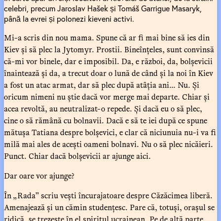
celebri, precum Jaroslav Hašek și Tomáš Garrigue Masaryk,
până la evrei și polonezi kieveni activi.
Mi-a scris din nou mama. Spune că ar fi mai bine să ies din
Kiev și să plec la Jytomyr. Prostii. Bineînțeles, sunt convinsă
că-mi vor binele, dar e imposibil. Da, e război, da, bolșevicii
înaintează și da, a trecut doar o lună de când și la noi în Kiev
a fost un atac armat, dar să plec după atâția ani... Nu. Și
oricum nimeni nu știe dacă vor merge mai departe. Chiar și
acea revoltă, au neutralizat-o repede. Și dacă eu o să plec,
cine o să rămână cu bolnavii. Dacă e să te iei după ce spune
mătușa Tatiana despre bolșevici, e clar că niciunuia nu-i va fi
milă mai ales de acești oameni bolnavi. Nu o să plec nicăieri.
Punct. Chiar dacă bolșevicii ar ajunge aici.
Dar oare vor ajunge?
În „Rada” scriu vești încurajatoare despre Căzăcimea liberă.
Amenajează și un cămin studențesc. Pare că, totuși, orașul se
ridică, se trezește în el spiritul ucrainean. Pe de altă parte,