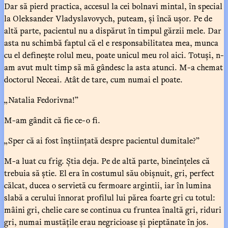
Dar să pierd practica, accesul la cei bolnavi mintal, în special
la Oleksander Vladyslavovych, puteam, și încă ușor. Pe de
altă parte, pacientul nu a dispărut în timpul gărzii mele. Dar
asta nu schimbă faptul că el e responsabilitatea mea, munca
cu el definește rolul meu, poate unicul meu rol aici. Totuși, n-
am avut mult timp să mă gândesc la asta atunci. M-a chemat
doctorul Neceai. Atât de tare, cum numai el poate.
„Natalia Fedorivna!”
M-am gândit că fie ce-o fi.
„Sper că ai fost înștiințată despre pacientul dumitale?”
M-a luat cu frig. Știa deja. Pe de altă parte, bineînțeles că
trebuia să știe. El era în costumul său obișnuit, gri, perfect
călcat, ducea o servietă cu fermoare argintii, iar în lumina
slabă a cerului înnorat profilul lui părea foarte gri cu totul:
mâini gri, chelie care se continua cu fruntea înaltă gri, riduri
gri, numai mustățile erau negricioase și pieptănate în jos.