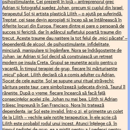
psihostimulante. Cei prezenți în lojă – antreprenorul grec
Adrian și fotograful suedez Johan, precum și cuplul din Israel,
terapeutul Sol și artista plastică Lilith – o ajută pe suferindă.
Treptat, cei șase devin apropiaţi și încep să se întâlnească în
diferite locuri din Europa. Fiecare dintre ei pare o persoană de
succes și fericită, dar în adâncul sufletului poartă traume din
trecut. Aceste traume dau naștere la tot felul de „mici păcate” –
dependență de alcool, de psihostimulante, infidelitate,
minciună, manipulare și îngâmfare. Nora se îndrăgostește de
Johan, iar Adrian și Sol decid să construiască un retreat
modern pe insula Creta. Grupul se reunește acolo pentru o
vacanță. În timpul terapiei de grup, fiecare își mărturisește
„micul” păcat. Lilith declară că a comis adulter cu Adrian.
Șocat de cele auzite, Sol se supune unui ritual străvechi:
săritura peste taur, care simbolizează judecata divină. Taurul îl
rănește. După o vreme, fiecare încearcă să facă față
consecințelor acelei zile. Johan nu mai bea. Lilith și Adrian
trăiesc împreună în San Francisco. Nora își tratează
dependența, iar Sol este invalid. Într-o zi, el primește un colet
de la Lilith – vechile sale notițe terapeutice. În ele scrie că
Lilith este probabil rodul unui incest. Atunci înțelege că, în
timpul ședinței de grup, ea a mințit pentru a-l pedepsi pentru