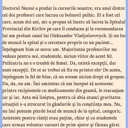
Doctorul Neceai a predat la cursurile noastre, era unul dintre
cei doi profesori care lucrau cu bolnavii psihic. El a fost cel
care, acum doi ani, mi-a propus să încerc să lucrez la Spitalul
Provincial din Kirilov pe care îl conducea și la recomandarea
lui am preluat cazul lui Oleksander Vladyslavovych. Și un loc
de muncă la spital și o cercetare proprie cu un pacient...
Înțelegeam bine ce noroc am. Majoritatea profesorilor nu
vedeau pentru noi, studentele, niciun viitor de acest fel.
Psihiatria nu e o treabă de femei. Da, există excepții, dar
sunt excepții. De ce ar trebui să fiu eu printre ele? De aceea,
înțelegeam la fel de bine, că nu aveam niciun drept să greșesc.
Da, da, nu am. Îmi amintesc că am început să scotocesc
printre recipientele cu medicamente din geantă, le rearanjam
iar și iar. Asta mă liniștea, pentru că abia atunci gravitatea
situației s-a strecurat în gândurile și în conștiința mea. Nu,
nu îmi puteam pierde locul de muncă de la spital, categoric.
Asistente pentru răniți erau puține, chiar și cu studentele
care urmau voluntar cursuri de prim ajutor și făceau gărzi.