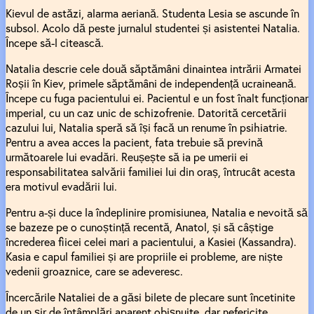
Kievul de astăzi, alarma aeriană. Studenta Lesia se ascunde în
subsol. Acolo dă peste jurnalul studentei și asistentei Natalia.
Începe să-l citească.
Natalia descrie cele două săptămâni dinaintea intrării Armatei
Roșii în Kiev, primele săptămâni de independență ucraineană.
Începe cu fuga pacientului ei. Pacientul e un fost înalt funcționar
imperial, cu un caz unic de schizofrenie. Datorită cercetării
cazului lui, Natalia speră să își facă un renume în psihiatrie.
Pentru a avea acces la pacient, fata trebuie să prevină
următoarele lui evadări. Reușește să ia pe umerii ei
responsabilitatea salvării familiei lui din oraș, întrucât acesta
era motivul evadării lui.
Pentru a-și duce la îndeplinire promisiunea, Natalia e nevoită să
se bazeze pe o cunoștință recentă, Anatol, și să câștige
încrederea fiicei celei mari a pacientului, a Kasiei (Kassandra).
Kasia e capul familiei și are propriile ei probleme, are niște
vedenii groaznice, care se adeveresc.
Încercările Nataliei de a găsi bilete de plecare sunt încetinite
de un șir de întâmplări aparent obișnuite, dar nefericite.