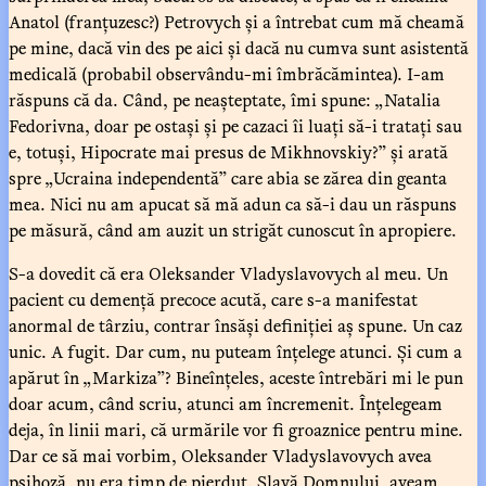
Anatol (franțuzesc?) Petrovych și a întrebat cum mă cheamă
pe mine, dacă vin des pe aici și dacă nu cumva sunt asistentă
medicală (probabil observându-mi îmbrăcămintea). I-am
răspuns că da. Când, pe neașteptate, îmi spune: „Natalia
Fedorivna, doar pe ostași și pe cazaci îi luați să-i tratați sau
e, totuși, Hipocrate mai presus de Mikhnovskiy?” și arată
spre „Ucraina independentă” care abia se zărea din geanta
mea. Nici nu am apucat să mă adun ca să-i dau un răspuns
pe măsură, când am auzit un strigăt cunoscut în apropiere.
S-a dovedit că era Oleksander Vladyslavovych al meu. Un
pacient cu demență precoce acută, care s-a manifestat
anormal de târziu, contrar însăși definiției aș spune. Un caz
unic. A fugit. Dar cum, nu puteam înțelege atunci. Și cum a
apărut în „Markiza”? Bineînțeles, aceste întrebări mi le pun
doar acum, când scriu, atunci am încremenit. Înțelegeam
deja, în linii mari, că urmările vor fi groaznice pentru mine.
Dar ce să mai vorbim, Oleksander Vladyslavovych avea
psihoză, nu era timp de pierdut. Slavă Domnului, aveam