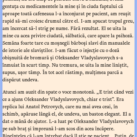
gentuța cu medicamentele la mine și în ciuda faptului că
aproape toată cafeneaua l-a înconjurat pe pacient, am reușit
rapid să-mi croiesc drumul către el. I-am apucat trupul greu,
am încercat să-l strig pe nume. Fără rezultat. El se uita la
mine cu acea privire ciudată, sălbatică, care apare la psihoză.
Semăna foarte tare cu moșnegii bărboși slavi din manualele
de istorie ale slaviștilor. I-am făcut o injecție cu o doză
obișnuită de bromură și Oleksander Vladyslavovych s-a
înmuiat în scurt timp. Nu tremura, se uita la mine liniștit,
supus, ușor tâmp. În tot acel răstimp, mulțimea parcă a
dispărut undeva.
Atunci am auzit din spate o voce monotonă. „E trist când vezi
ce a ajuns Oleksander Vladyslavovych, chiar e trist”. Era
replica lui Anatol Petrovych, care nu mai avea ceai, în
schimb, apăruse lângă el, de undeva, un baston elegant. El a
dat o mână de ajutor. L-a luat pe Oleksander Vladyslavovych
pe sub braț și împreună l-am scos din acea încăpere.
Bineînțeles că l-am întrebat dacă îl știe pe pacient. „Puțin, de