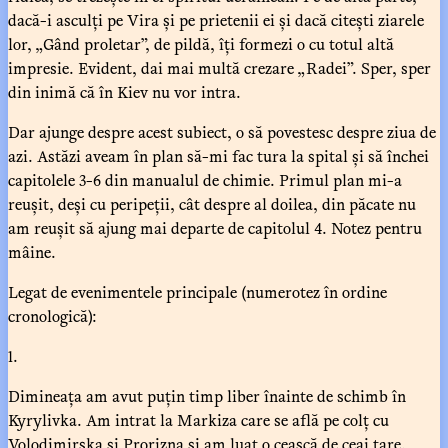
dacă-i asculți pe Vira și pe prietenii ei și dacă citești ziarele
lor, „Gând proletar”, de pildă, îți formezi o cu totul altă
impresie. Evident, dai mai multă crezare „Radei”. Sper, sper
din inimă că în Kiev nu vor intra.
Dar ajunge despre acest subiect, o să povestesc despre ziua de
azi. Astăzi aveam în plan să-mi fac tura la spital și să închei
capitolele 3-6 din manualul de chimie. Primul plan mi-a
reușit, deși cu peripeții, cât despre al doilea, din păcate nu
am reușit să ajung mai departe de capitolul 4. Notez pentru
mâine.
Legat de evenimentele principale (numerotez în ordine
cronologică):
1.
Dimineața am avut puțin timp liber înainte de schimb în
Kyrylivka. Am intrat la Markiza care se află pe colț cu
Volodimirska și Prorizna și am luat o ceașcă de ceai tare.