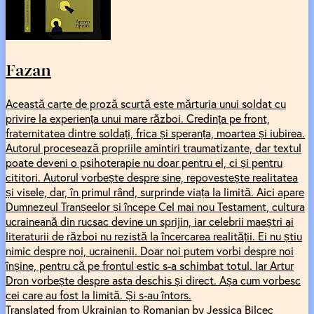
Fazan
Această carte de proză scurtă este mărturia unui soldat cu
privire la experiența unui mare război. Credința pe front,
fraternitatea dintre soldați, frica și speranța, moartea și iubirea.
Autorul procesează propriile amintiri traumatizante, dar textul
poate deveni o psihoterapie nu doar pentru el, ci și pentru
cititori. Autorul vorbește despre sine, repovestește realitatea
și visele, dar, în primul rând, surprinde viața la limită. Aici apare
Dumnezeul Tranșeelor și începe Cel mai nou Testament, cultura
ucraineană din rucsac devine un sprijin, iar celebrii maeștri ai
literaturii de război nu rezistă la încercarea realității. Ei nu știu
nimic despre noi, ucrainenii. Doar noi putem vorbi despre noi
înșine, pentru că pe frontul estic s-a schimbat totul. Iar Artur
Dron vorbește despre asta deschis și direct. Așa cum vorbesc
cei care au fost la limită. Și s-au întors.
Translated from Ukrainian to Romanian by Jessica Bilcec