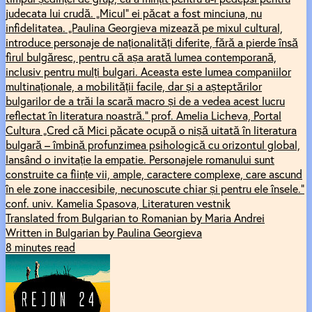
judecata lui crudă. „Micul” ei păcat a fost minciuna, nu
infidelitatea. „Paulina Georgieva mizează pe mixul cultural,
introduce personaje de naționalități diferite, fără a pierde însă
firul bulgăresc, pentru că așa arată lumea contemporană,
inclusiv pentru mulți bulgari. Aceasta este lumea companiilor
multinaționale, a mobilității facile, dar și a așteptărilor
bulgarilor de a trăi la scară macro și de a vedea acest lucru
reflectat în literatura noastră.” prof. Amelia Licheva, Portal
Cultura „Cred că Mici păcate ocupă o nișă uitată în literatura
bulgară – îmbină profunzimea psihologică cu orizontul global,
lansând o invitație la empatie. Personajele romanului sunt
construite ca ființe vii, ample, caractere complexe, care ascund
în ele zone inaccesibile, necunoscute chiar și pentru ele însele.”
conf. univ. Kamelia Spasova, Literaturen vestnik
Translated from Bulgarian to Romanian by Maria Andrei
Written in Bulgarian by Paulina Georgieva
8 minutes read