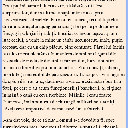
Erau puțini oameni, lucru care, altădată, ar fi fost
surprinzător, dar în ultimele săptămâni nu se prea
frecventează cafenelele. Pare că tensiunea și ecoul luptelor
din afara orașului ajung până aici și le sperie pe doamnele
finuțe și pe birjarii grăbiți. Imediat ce m-am așezat și am
luat ceaiul, a venit la mine un tânăr necunoscut. Înalt, puțin
cocoșat, dar cu un chip plăcut, bine conturat. Părul lui închis
la culoare era pieptănat în maniera domnilor eleganți din
revistele de modă de dinaintea războiului, buzele subțiri
formau o linie dreaptă, numai ochii... Erau obosiți, adânciți
în orbite și incredibil de pătrunzători. I s-ar potrivi imaginea
de spion din romane, dacă n-ar avea expresia asta obosită a
feței, pe care o au acum funcționarii și bancherii. Și el ținea
în mână o cană cu ceva fierbinte. Mâinile-i erau foarte
frumoase, îmi aminteau de chirurgii militari nou-veniți.
„Aveți ceva împotrivă dacă mă așez?” m-a întrebat.
I-am dat voie, de ce să nu? Domnul s-a dovedit a fi, spre
surprinderea mea, bucuros să discute, a spus că îl cheamă