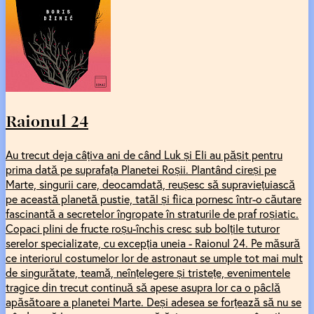
Raionul 24
Au trecut deja câțiva ani de când Luk și Eli au pășit pentru
prima dată pe suprafața Planetei Roșii. Plantând cireși pe
Marte, singurii care, deocamdată, reușesc să supraviețuiască
pe această planetă pustie, tatăl și fiica pornesc într-o căutare
fascinantă a secretelor îngropate în straturile de praf roșiatic.
Copaci plini de fructe roșu-închis cresc sub bolțile tuturor
serelor specializate, cu excepția uneia - Raionul 24. Pe măsură
ce interiorul costumelor lor de astronaut se umple tot mai mult
de singurătate, teamă, neînțelegere și tristețe, evenimentele
tragice din trecut continuă să apese asupra lor ca o pâclă
apăsătoare a planetei Marte. Deși adesea se forțează să nu se