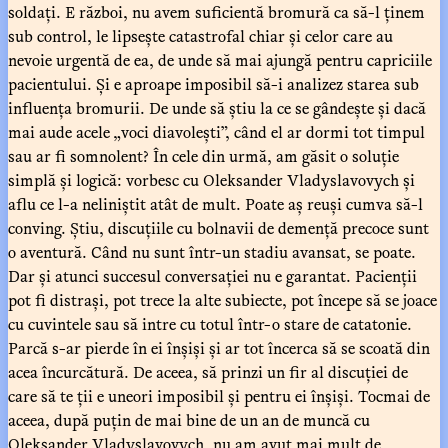
soldați. E război, nu avem suficientă bromură ca să-l ținem
sub control, le lipsește catastrofal chiar și celor care au
nevoie urgentă de ea, de unde să mai ajungă pentru capriciile
pacientului. Și e aproape imposibil să-i analizez starea sub
influența bromurii. De unde să știu la ce se gândește și dacă
mai aude acele „voci diavolești”, când el ar dormi tot timpul
sau ar fi somnolent? În cele din urmă, am găsit o soluție
simplă și logică: vorbesc cu Oleksander Vladyslavovych și
aflu ce l-a neliniștit atât de mult. Poate aș reuși cumva să-l
conving. Știu, discuțiile cu bolnavii de demență precoce sunt
o aventură. Când nu sunt într-un stadiu avansat, se poate.
Dar și atunci succesul conversației nu e garantat. Pacienții
pot fi distrași, pot trece la alte subiecte, pot începe să se joace
cu cuvintele sau să intre cu totul într-o stare de catatonie.
Parcă s-ar pierde în ei înșiși și ar tot încerca să se scoată din
acea încurcătură. De aceea, să prinzi un fir al discuției de
care să te ții e uneori imposibil și pentru ei înșiși. Tocmai de
aceea, după puțin de mai bine de un an de muncă cu
Oleksander Vladyslavovych, nu am avut mai mult de