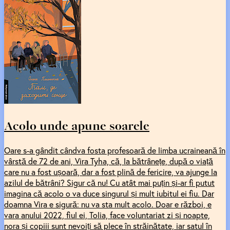
Acolo unde apune soarele
Oare s-a gândit cândva fosta profesoară de limba ucraineană în
vârstă de 72 de ani, Vira Tyha, că, la bătrânețe, după o viață
care nu a fost ușoară, dar a fost plină de fericire, va ajunge la
azilul de bătrâni? Sigur că nu! Cu atât mai puțin și-ar fi putut
imagina că acolo o va duce singurul și mult iubitul ei fiu. Dar
doamna Vira e sigură: nu va sta mult acolo. Doar e război, e
vara anului 2022, fiul ei, Tolia, face voluntariat zi și noapte,
nora și copiii sunt nevoiți să plece în străinătate, iar satul în