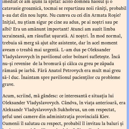
imediat ce am ajuns la spital: acolo domnea haosul și o
catavasie groaznică, tocmai se repartizau noii răniți, probabil
s-au dat din nou lupte. Nu cumva cu cei din Armata Roșie?
Inițial, nu știam sigur pe cine au adus, pe ai noștri sau pe
albi? Era un amănunt important! Atunci am auzit limba
ucraineană, am răsuflat ușurată. Ai noștri. În mod normal,
trebuia să merg să ajut alte asistente, dar în acel moment
aveam o treabă mai urgentă. L-am dus pe Oleksander
Vladyslavovych în pavilionul celor bolnavi sufletește. Încă
nu-și revenise de la bromură și călca cu greu pe zăpada
rămasă pe iarbă. Fără Anatol Petrovych era mult mai greu
să-l duc. Înaintam spre pavilionul pacienților cu probleme
grave.
Acum, scriind, mă gândesc: ce interesantă e situația lui
Oleksander Vladyslavovych. Cândva, în viața anterioară, era
Aleksandr Vladyslavovych Sukhobrus, un om respectat,
șeful unei camere din administrația provincială Kiev.
Oamenii îl salutau cu respect, probabil îl invitau la baluri și