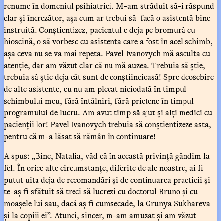
renume în domeniul psihiatriei. M-am străduit să-i răspund
clar și încrezător, așa cum ar trebui să facă o asistentă bine
instruită. Conștientizez, pacientul e deja pe bromură cu
hioscină, o să vorbesc cu asistenta care a fost în acel schimb,
așa ceva nu se va mai repeta. Pavel Ivanovych mă asculta cu
atenție, dar am văzut clar că nu mă auzea. Trebuia să știe,
trebuia să știe deja cât sunt de conștiincioasă! Spre deosebire
de alte asistente, eu nu am plecat niciodată în timpul
schimbului meu, fără întâlniri, fără prietene în timpul
programului de lucru. Am avut timp să ajut și alți medici cu
pacienții lor! Pavel Ivanovych trebuia să conștientizeze asta,
pentru că m-a lăsat să rămân în continuare!
A spus: „Bine, Natalia, văd că în această privință gândim la
fel. În orice alte circumstanțe, diferite de ale noastre, ai fi
putut uita deja de recomandări și de continuarea practicii și
te-aș fi sfătuit să treci să lucrezi cu doctorul Bruno și cu
moașele lui sau, dacă aș fi cumsecade, la Grunya Sukhareva
și la copiii ei”. Atunci, sincer, m-am amuzat și am văzut