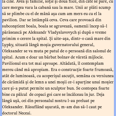
la cine. Avea și familie, soție și două fiice, din câte se pare, cu
care mergea vara la cabană sau la mare. Unii ar plăti scump
să se plimbe cu el de mână așa cum am mers eu cu el la
pavilion. Dar se întâmplă ceva. Ceva care provoacă din
subconștient boala, boala se agravează, oamenii încep să-l
părăsească pe Aleksandr Vladyslavovych și după o vreme
primim o cerere la spital. Și uite-așa, dintr-o casă mare din
Lypky, situată lângă moșia guvernatorului general,
Oleksander se va muta pe patul de o persoană din salonul de
spital. Acum e doar un bărbat bolnav de vârstă mijlocie.
Pavilionul era tot mai aproape. Altădată, îl contemplam
mereu când mă apropiam. Era o construcție foarte frumoasă,
atât de luminoasă, cu acoperișul ascuțit, semăna cu versiunea
de cărămidă și de lemn a unei moșii ce-i aparține unui moșier
care și-a putut permite un sculptor bun. Se contopea foarte
bine cu pâlcul de copaci goi care se încâlceau în jur. Deja
lângă ușă, cei din personalul nostru l-au preluat pe
Oleksander. Răsuflând ușurată, m-am dus să-l caut pe
doctorul Neceai.