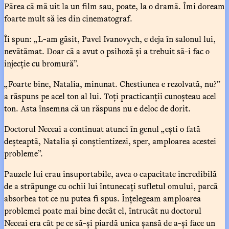
Părea că mă uit la un film sau, poate, la o dramă. Îmi doream
foarte mult să ies din cinematograf.
Îi spun: „L-am găsit, Pavel Ivanovych, e deja în salonul lui,
nevătămat. Doar că a avut o psihoză și a trebuit să-i fac o
injecție cu bromură”.
„Foarte bine, Natalia, minunat. Chestiunea e rezolvată, nu?”
a răspuns pe acel ton al lui. Toți practicanții cunoșteau acel
ton. Asta însemna că un răspuns nu e deloc de dorit.
Doctorul Neceai a continuat atunci în genul „ești o fată
deșteaptă, Natalia și conștientizezi, sper, amploarea acestei
probleme”.
Pauzele lui erau insuportabile, avea o capacitate incredibilă
de a străpunge cu ochii lui întunecați sufletul omului, parcă
absorbea tot ce nu putea fi spus. Înțelegeam amploarea
problemei poate mai bine decât el, întrucât nu doctorul
Neceai era cât pe ce să-și piardă unica șansă de a-și face un