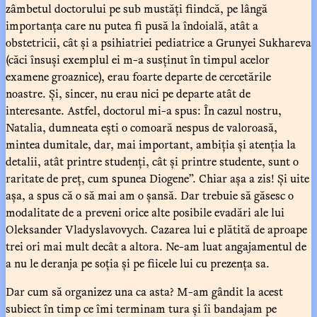
zâmbetul doctorului pe sub mustăți fiindcă, pe lângă
importanța care nu putea fi pusă la îndoială, atât a
obstetricii, cât și a psihiatriei pediatrice a Grunyei Sukhareva
(căci însuși exemplul ei m-a susținut în timpul acelor
examene groaznice), erau foarte departe de cercetările
noastre. Și, sincer, nu erau nici pe departe atât de
interesante. Astfel, doctorul mi-a spus: În cazul nostru,
Natalia, dumneata ești o comoară nespus de valoroasă,
mintea dumitale, dar, mai important, ambiția și atenția la
detalii, atât printre studenți, cât și printre studente, sunt o
raritate de preț, cum spunea Diogene”. Chiar așa a zis! Și uite
așa, a spus că o să mai am o șansă. Dar trebuie să găsesc o
modalitate de a preveni orice alte posibile evadări ale lui
Oleksander Vladyslavovych. Cazarea lui e plătită de aproape
trei ori mai mult decât a altora. Ne-am luat angajamentul de
a nu le deranja pe soția și pe fiicele lui cu prezența sa.
Dar cum să organizez una ca asta? M-am gândit la acest
subiect în timp ce îmi terminam tura și îi bandajam pe