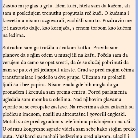
Zastao mi je glas u grlu. Idem kući, htela sam da kažem, ali
sam u poslednjem trenutku progutala reč kući. O kućama i
krevetima nismo razgovarali, zaobišli smo to. Pozdravio me
je i nastavio dalje, kao kornjača, s crnom torbom kao kućom
na leđima.
Sutradan sam ga tražila u svakom kutku. Pravila sam
planove da s njim odem u muzej ili na kafu. Počela sam da
verujem da ćemo se opet sresti, da će se slučaj pobrinuti da
nam se putevi još jedanput ukrste. Grad se pred mojim očima
transformisao i podelio u dve grupe. Ulicama su prolazili
ljudi sa i bez papira. Nisam znala gde bih mogla da ga
pronađem i krenula sam prema centru. Pored parlamenta
ugledala sam momke u odelima. Nad njihovim glavama
vijorile su se evropske zastave. Na reverima sakoa zakačili su
pločicu s imenom, nosili su aktentašne i govorili engleski.
Motali su se pred zgradom s telefonima prislonjenim na uši.
U odrazu kongresne zgrade videla sam sebe kako stojim preko
puta. Muškarci su mahali bedževima pred ulazom, ulazili i