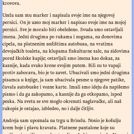
krovova.
Uzela sam mu marker i napisala svoje ime na njegovoj
pernici. On je uzeo moj marker i napisao svoje ime na mojoj
pernici. Sve je moralo biti obeleženo. Svuda smo ostavljali
imena. Jedni drugima po rukama i nogama, na đonovima
cipela, na platnenim sedištima autobusa, na vratima
devojačkih toaleta, na klupama fiskulturne sale, na zidovima
pored školske kapije; ostavljali smo imena kao dokaz, za
kasnije, kada svako krene svojim putem. Bili su to vapaji
protiv zaborava, bio je to zavet. Ubacivali smo jedni drugima
pisamca u knjige, ja sam ubacivala pesme u njegove patike,
čuvala autobuske i vozne karte. Imali smo ideju da napišemo
pismo i da ga zakopamo, a kasnije da ga otkopamo, ispod
peska. Na svetu se sve moglo okrenuti naglavačke, ali naš
rukopis je ostajao, izbledeo, no i dalje čitljiv.
Andreja sam upoznala na trgu u Briselu. Nosio je košulju
krem boje i plavu kravatu. Platnene pantalone koje su