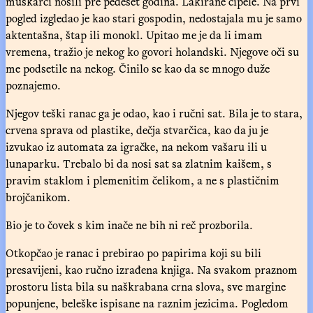
muškarci nosili pre pedeset godina. Lakirane cipele. Na prvi
pogled izgledao je kao stari gospodin, nedostajala mu je samo
aktentašna, štap ili monokl. Upitao me je da li imam
vremena, tražio je nekog ko govori holandski. Njegove oči su
me podsetile na nekog. Činilo se kao da se mnogo duže
poznajemo.
Njegov teški ranac ga je odao, kao i ručni sat. Bila je to stara,
crvena sprava od plastike, dečja stvarčica, kao da ju je
izvukao iz automata za igračke, na nekom vašaru ili u
lunaparku. Trebalo bi da nosi sat sa zlatnim kaišem, s
pravim staklom i plemenitim čelikom, a ne s plastičnim
brojčanikom.
Bio je to čovek s kim inače ne bih ni reč prozborila.
Otkopčao je ranac i prebirao po papirima koji su bili
presavijeni, kao ručno izrađena knjiga. Na svakom praznom
prostoru lista bila su naškrabana crna slova, sve margine
popunjene, beleške ispisane na raznim jezicima. Pogledom