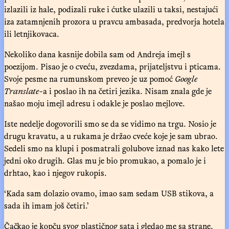
izlazili iz hale, podizali ruke i ćutke ulazili u taksi, nestajući
iza zatamnjenih prozora u pravcu ambasada, predvorja hotela
ili letnjikovaca.
Nekoliko dana kasnije dobila sam od Andreja imejl s
poezijom. Pisao je o cveću, zvezdama, prijateljstvu i pticama.
Svoje pesme na rumunskom preveo je uz pomoć
Google
Translate
-a i poslao ih na četiri jezika. Nisam znala gde je
našao moju imejl adresu i odakle je poslao mejlove.
Iste nedelje dogovorili smo se da se vidimo na trgu. Nosio je
drugu kravatu, a u rukama je držao cveće koje je sam ubrao.
Sedeli smo na klupi i posmatrali golubove iznad nas kako lete
jedni oko drugih. Glas mu je bio promukao, a pomalo je i
drhtao, kao i njegov rukopis.
‘Kada sam dolazio ovamo, imao sam sedam USB stikova, a
sada ih imam još četiri.’
Čačkao je kopču svog plastičnog sata i gledao me sa strane.