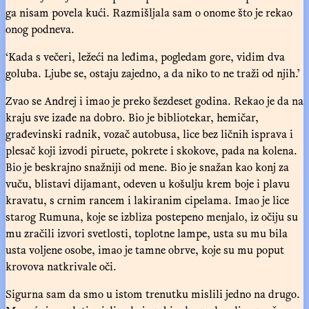
ga nisam povela kući. Razmišljala sam o onome što je rekao
onog podneva.
‘Kada s večeri, ležeći na leđima, pogledam gore, vidim dva
goluba. Ljube se, ostaju zajedno, a da niko to ne traži od njih.’
Zvao se Andrej i imao je preko šezdeset godina. Rekao je da na
kraju sve izađe na dobro. Bio je bibliotekar, hemičar,
građevinski radnik, vozač autobusa, lice bez ličnih isprava i
plesač koji izvodi piruete, pokrete i skokove, pada na kolena.
Bio je beskrajno snažniji od mene. Bio je snažan kao konj za
vuču, blistavi dijamant, odeven u košulju krem boje i plavu
kravatu, s crnim rancem i lakiranim cipelama. Imao je lice
starog Rumuna, koje se izbliza postepeno menjalo, iz očiju su
mu zračili izvori svetlosti, toplotne lampe, usta su mu bila
usta voljene osobe, imao je tamne obrve, koje su mu poput
krovova natkrivale oči.
Sigurna sam da smo u istom trenutku mislili jedno na drugo.