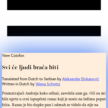
View Colofon
Svi će ljudi braća biti
Translated from Dutch to Serbian by
Aleksandar Đokanović
Written in Dutch by
Yelena Schmitz
Posmatrajući Andreja kako odlazi, zavolela sam ga. Oči su mi
bile uprte u crni ispupčeni ranac koji je nosio na leđima poput
štita. Ranac je bio dupke pun i odmah se videlo da nije na