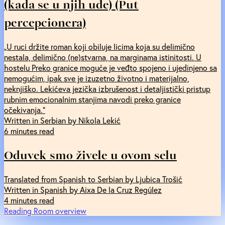
(kada se u njih uđe) (Put
percepcionera)
„U ruci držite roman koji obiluje licima koja su delimično
nestala, delimično (ne)stvarna, na marginama istinitosti. U
hostelu Preko granice moguće je veđto spojeno i ujedinjeno sa
nemogućim, ipak sve je izuzetno životno i materijalno,
neknjiško. Lekićeva jezička izbrušenost i detaljistički pristup
rubnim emocionalnim stanjima navodi preko granice
očekivanja.“
Written in Serbian by Nikola Lekić
6 minutes read
Oduvek smo živele u ovom selu
Translated from Spanish to Serbian by Ljubica Trošić
Written in Spanish by Aixa De la Cruz Regúlez
4 minutes read
Reading Room overview