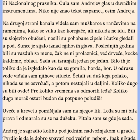
ili Nacionalnog praznika. Čula sam Andrejev glas u duvačkim
instrumentima. Niko nije znao tekst napamet, osim Andreja.
Na drugoj strani kanala videla sam muškarce s rančevima na
ramenima, kako se vuku kao kornjače, ali nikuda ne idu. Bili
su slojevito obučeni, nosili su pohabane cipele i ćutke gledali
u pod. Sunce je sijalo iznad njihovih glava. Poslednjih godina
bili su vazduh za mene, čak ne ni prolaznici, već drveće, kocke
kaldrme, oblaci. Sada su izranjali jedan po jedan. Bilo ih je
toliko da je izgledalo kao da su gomila, horda, hor. U odrazu
vode viđala sam njihove siluete. Šetali su duž keja polako,
nikada se ne osvrćući, a potom nestajali u daljini. Koliko dugo
su bili ovde? Pre koliko vremena su odmorili leđa? Koliko
dugo moraš ostati budan da potpuno poludiš?
Uveče u krevetu pomišljala sam na njegov lik. Leđa su mi bila
prava i odmarala su se na dušeku. Pitala sam se gde je sada.
Andrej je sagradio kolibu pod jednim nadvožnjakom u gradu.
Tvrdio je da je dobro spavati pod vedrim nebom. Ipak nikada