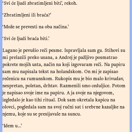
‘Svi će ljudi zbratimljeni biti’, rekoh.
‘Zbratimljeni ili braća?’
‘Može se prevesti na oba načina.’
‘Svi će ljudi braća biti.’
Lagano je pevušio reči pesme. Ispravljala sam ga. Stihovi su
mi prelazili preko usana, a Andrej je pažljivo posmatrao
pokrete mojih usta, način na koji izgovaram reči. Na papiru
sam mu napisala tekst na holandskom. On mi je zapisao
rečenicu na rumunskom. Rukopis mu je bio malo krivudav,
nespretan, poletan, drhtav. Razmenili smo ceduljice. Potom
je napisao svoje ime na papiru. A ja svoje na njegovom,
izgledalo je kao tihi ritual. Dok sam okretala kapicu na
olovci, pogledala sam na svoj ručni sat i srebrne kazaljke na
njemu, koje su se presijavale na suncu.
‘Idem u…’