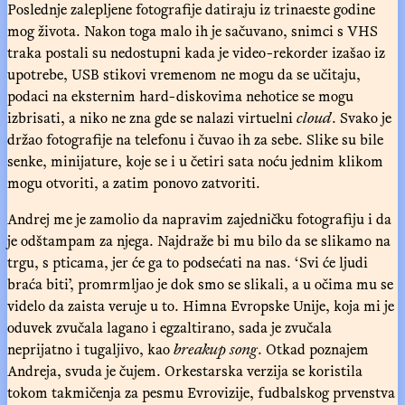
Poslednje zalepljene fotografije datiraju iz trinaeste godine
mog života. Nakon toga malo ih je sačuvano, snimci s VHS
traka postali su nedostupni kada je video-rekorder izašao iz
upotrebe, USB stikovi vremenom ne mogu da se učitaju,
podaci na eksternim hard-diskovima nehotice se mogu
izbrisati, a niko ne zna gde se nalazi virtuelni
cloud
. Svako je
držao fotografije na telefonu i čuvao ih za sebe. Slike su bile
senke, minijature, koje se i u četiri sata noću jednim klikom
mogu otvoriti, a zatim ponovo zatvoriti.
Andrej me je zamolio da napravim zajedničku fotografiju i da
je odštampam za njega. Najdraže bi mu bilo da se slikamo na
trgu, s pticama, jer će ga to podsećati na nas. ‘Svi će ljudi
braća biti’, promrmljao je dok smo se slikali, a u očima mu se
videlo da zaista veruje u to. Himna Evropske Unije, koja mi je
oduvek zvučala lagano i egzaltirano, sada je zvučala
neprijatno i tugaljivo, kao
breakup song
. Otkad poznajem
Andreja, svuda je čujem. Orkestarska verzija se koristila
tokom takmičenja za pesmu Evrovizije, fudbalskog prvenstva