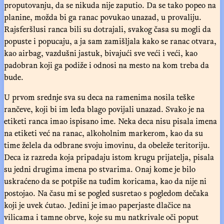
proputovanju, da se nikuda nije zaputio. Da se tako popeo na
planine, možda bi ga ranac povukao unazad, u provaliju.
Rajsferšlusi ranca bili su dotrajali, svakog časa su mogli da
popuste i popucaju, a ja sam zamišljala kako se ranac otvara,
kao airbag, vazdušni jastuk, bivajući sve veći i veći, kao
padobran koji ga podiže i odnosi na mesto na kom treba da
bude.
U prvom srednje sva su deca na ramenima nosila teške
rančeve, koji bi im leđa blago povijali unazad. Svako je na
etiketi ranca imao ispisano ime. Neka deca nisu pisala imena
na etiketi već na ranac, alkoholnim markerom, kao da su
time želela da odbrane svoju imovinu, da obeleže teritoriju.
Deca iz razreda koja pripadaju istom krugu prijatelja, pisala
su jedni drugima imena po stvarima. Onaj kome je bilo
uskraćeno da se potpiše na tuđim koricama, kao da nije ni
postojao. Na času mi se pogled susretao s pogledom dečaka
koji je uvek ćutao. Jedini je imao paperjaste dlačice na
vilicama i tamne obrve, koje su mu natkrivale oči poput