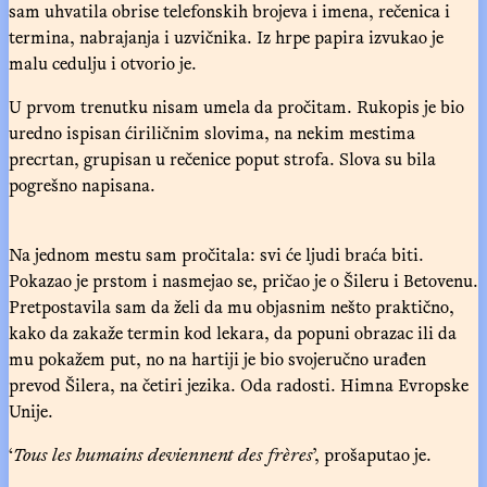
sam uhvatila obrise telefonskih brojeva i imena, rečenica i
termina, nabrajanja i uzvičnika. Iz hrpe papira izvukao je
malu cedulju i otvorio je.
U prvom trenutku nisam umela da pročitam. Rukopis je bio
uredno ispisan ćiriličnim slovima, na nekim mestima
precrtan, grupisan u rečenice poput strofa. Slova su bila
pogrešno napisana.
Na jednom mestu sam pročitala: svi će ljudi braća biti.
Pokazao je prstom i nasmejao se, pričao je o Šileru i Betovenu.
Pretpostavila sam da želi da mu objasnim nešto praktično,
kako da zakaže termin kod lekara, da popuni obrazac ili da
mu pokažem put, no na hartiji je bio svojeručno urađen
prevod Šilera, na četiri jezika. Oda radosti. Himna Evropske
Unije.
‘
Tous les humains deviennent des frères
’, prošaputao je.