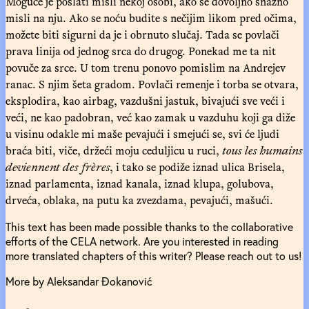
Moguće je poslati misli nekoj osobi, ako se dovoljno snažno
misli na nju. Ako se noću budite s nečijim likom pred očima,
možete biti sigurni da je i obrnuto slučaj. Tada se povlači
prava linija od jednog srca do drugog. Ponekad me ta nit
povuče za srce. U tom trenu ponovo pomislim na Andrejev
ranac. S njim šeta gradom. Povlači remenje i torba se otvara,
eksplodira, kao airbag, vazdušni jastuk, bivajući sve veći i
veći, ne kao padobran, već kao zamak u vazduhu koji ga diže
u visinu odakle mi maše pevajući i smejući se, svi će ljudi
braća biti, viče, držeći moju ceduljicu u ruci,
tous les humains
deviennent des frères
, i tako se podiže iznad ulica Brisela,
iznad parlamenta, iznad kanala, iznad klupa, golubova,
drveća, oblaka, na putu ka zvezdama, pevajući, mašući.
This text has been made possible thanks to the collaborative
efforts of the CELA network. Are you interested in reading
more translated chapters of this writer? Please reach out to us!
More by Aleksandar Đokanović