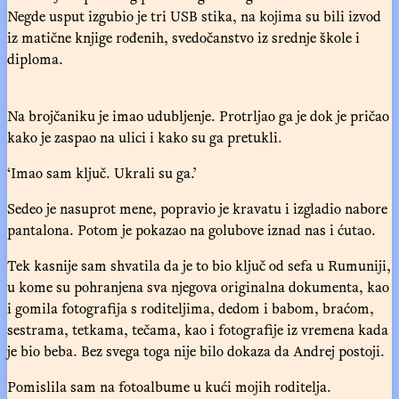
Negde usput izgubio je tri USB stika, na kojima su bili izvod
iz matične knjige rođenih, svedočanstvo iz srednje škole i
diploma.
Na brojčaniku je imao udubljenje. Protrljao ga je dok je pričao
kako je zaspao na ulici i kako su ga pretukli.
‘Imao sam ključ. Ukrali su ga.’
Sedeo je nasuprot mene, popravio je kravatu i izgladio nabore
pantalona. Potom je pokazao na golubove iznad nas i ćutao.
Tek kasnije sam shvatila da je to bio ključ od sefa u Rumuniji,
u kome su pohranjena sva njegova originalna dokumenta, kao
i gomila fotografija s roditeljima, dedom i babom, braćom,
sestrama, tetkama, tečama, kao i fotografije iz vremena kada
je bio beba. Bez svega toga nije bilo dokaza da Andrej postoji.
Pomislila sam na fotoalbume u kući mojih roditelja.